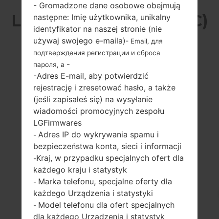
- Gromadzone dane osobowe obejmują
LG MG220C (LGMG220C)
następne: Imię użytkownika, unikalny
identyfikator na naszej stronie (nie
Z SERII LG OTHERS
używaj swojego e-maila)
- Email, для
подтверждения регистрации и сброса
-
пароля, а
-Adres E-mail, aby potwierdzić
rejestrację i zresetować hasło, a także
(jeśli zapisałeś się) na wysyłanie
-
-
wiadomości promocyjnych zespołu
128 x 128 pikseli
-
LGFirmwares
Adres IP do wykrywania spamu i
-
bezpieczeństwa konta, sieci i informacji
Kraj, w przypadku specjalnych ofert dla
-
każdego kraju i statystyk
Marka telefonu, specjalne oferty dla
-
każdego Urządzenia i statystyki
78 gramów (2.75
wymienny Li-Ion
Model telefonu dla ofert specjalnych
uncji)
-
830 mAh
dla każdego Urządzenia i statystyk