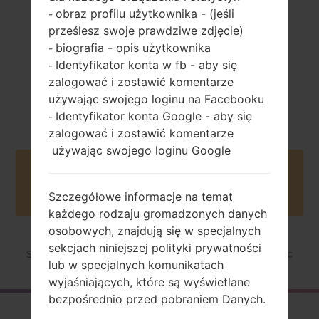
obraz profilu użytkownika - (jeśli
-
prześlesz swoje prawdziwe zdjęcie)
biografia - opis użytkownika
-
Identyfikator konta w fb - aby się
-
zalogować i zostawić komentarze
2006
używając swojego loginu na Facebooku
Unknown
Identyfikator konta Google - aby się
-
zalogować i zostawić komentarze
używając swojego loginu Google
Buy accessories on Amazon
Szczegółowe informacje na temat
każdego rodzaju gromadzonych danych
osobowych, znajdują się w specjalnych
sekcjach niniejszej polityki prywatności
Strona startowa
→
Seria
→
LG Others
→
LGMG220c
lub w specjalnych komunikatach
wyjaśniających, które są wyświetlane
bezpośrednio przed pobraniem Danych.