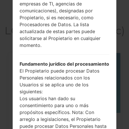
empresas de TI, agencias de
comunicaciones), designadas por
Artículos
Propietario, si es necesario, como
Procesadores de Datos. La lista
LGMG220c(LGMG220c)
actualizada de estas partes puede
solicitarse al Propietario en cualquier
momento.
Fundamento jurídico del procesamiento
05
MAY
El Propietario puede procesar Datos
Personales relacionados con los
Usuarios si se aplica uno de los
siguientes:
Los usuarios han dado su
consentimiento para uno o más
propósitos específicos. Nota: Con
arreglo a legislaciones, el Propietario
¿Cómo restablecer datos de fábrica
puede procesar Datos Personales hasta