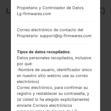
Propietario y Controlador de Datos
LG MG220C (LGMG220C)
Lg-firmwares.com
DE LA SERIE LG
Correo electrónico de contacto del
OTHERS
Propietario: support@lg-firmwares.com
Tipos de datos recopilados:
Datos personales recopilados, inclusive
por qué:
-
-
-Nombre de usuario, identificador único
128 x 128 píxeles
-
en nuestro sitio web(no use su correo
electrónico)
Correo electrónico, para confirmar su
registro y restablecer su contraseña, y
(si Usted lo ha elegido explícitamente)
enviarle Correos electrónicos
78 gramos (2.75