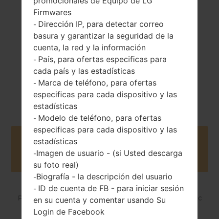
promocionales de Equipo de LG
Extraíble Li-Ion
onzas)
Firmwares
830 mAh
Dirección IP, para detectar correo
-
basura y garantizar la seguridad de la
cuenta, la red y la información
País, para ofertas especificas para
-
cada país y las estadísticas
Marca de teléfono, para ofertas
-
2006
Unknown
especificas para cada dispositivo y las
estadísticas
Modelo de teléfono, para ofertas
-
especificas para cada dispositivo y las
estadísticas
Buy accessories on Amazon
Imagen de usuario - (si Usted descarga
-
su foto real)
Biografía - la descripción del usuario
-
ID de cuenta de FB - para iniciar sesión
-
Página principal
→
Serie
→
LG Others
→
LGMG220c
en su cuenta y comentar usando Su
Login de Facebook