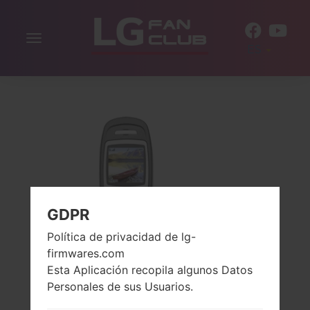
Alternar
ES
la
navegación
GDPR
Política de privacidad de lg-
firmwares.com
Esta Aplicación recopila algunos Datos
Personales de sus Usuarios.