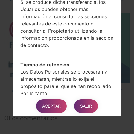
Si se produce dicha transferencia, los
Usuarios pueden obtener más
información al consultar las secciones
relevantes de este documento o
consultar al Propietario utilizando la
información proporcionada en la sección
de contacto.
Tiempo de retención
Los Datos Personales se procesarán y
almacenarán, mientras lo exija el
propósito para el que se han recopilado.
¿Cómo instalar Firmware Oficial en el teléfono
Por lo tanto:
inteligente de LG mediante LG UP?
Los Datos Personales recopilados para
ACEPTAR
SALIR
los propósitos relacionados con la
ejecución de un contrato entre el
0
Los comentarios
Propietario y el Usuario se conservarán
hasta que dicho contrato se haya