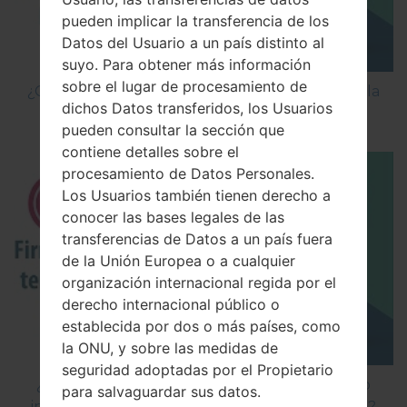
pueden implicar la transferencia de los
Datos del Usuario a un país distinto al
suyo. Para obtener más información
sobre el lugar de procesamiento de
¿Cómo Activar las Opciones de Desarrollador y la
dichos Datos transferidos, los Usuarios
Depuración USB en LG?
pueden consultar la sección que
contiene detalles sobre el
procesamiento de Datos Personales.
Los Usuarios también tienen derecho a
conocer las bases legales de las
transferencias de Datos a un país fuera
de la Unión Europea o a cualquier
organización internacional regida por el
derecho internacional público o
establecida por dos o más países, como
la ONU, y sobre las medidas de
seguridad adoptadas por el Propietario
¿Cómo instalar Firmware Oficial en el teléfono
para salvaguardar sus datos.
inteligente de LG mediante LG Flash Tool 2014?