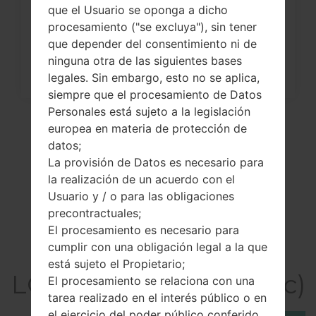
a través del código...
que el Usuario se oponga a dicho
procesamiento ("se excluya"), sin tener
que depender del consentimiento ni de
ninguna otra de las siguientes bases
legales. Sin embargo, esto no se aplica,
siempre que el procesamiento de Datos
Personales está sujeto a la legislación
europea en materia de protección de
datos;
La provisión de Datos es necesario para
la realización de un acuerdo con el
Usuario y / o para las obligaciones
precontractuales;
El procesamiento es necesario para
cumplir con una obligación legal a la que
El vídeo
está sujeto el Propietario;
LGMG220c(LGMG220c)
El procesamiento se relaciona con una
tarea realizado en el interés público o en
el ejercicio del poder público conferido