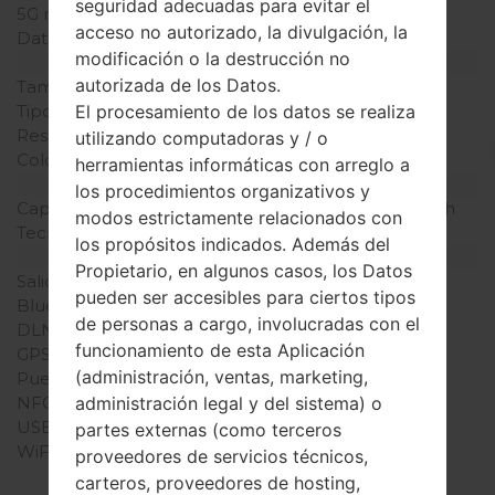
seguridad adecuadas para evitar el
5G network
-
acceso no autorizado, la divulgación, la
Datos
GPRS
modificación o la destrucción no
Pantalla
autorizada de los Datos.
Tamaño de la pantalla
-
Tipo de Pantalla
CSTN
El procesamiento de los datos se realiza
Resolución de Pantalla
128 x 128 píxeles
utilizando computadoras y / o
Colores de pantalla
65K colores
herramientas informáticas con arreglo a
Batería y Teclado
los procedimientos organizativos y
Capacidad de batería
Extraíble Li-Ion 830 mAh
modos estrictamente relacionados con
Teclado físico
Sí
los propósitos indicados. Además del
Interfaces
Propietario, en algunos casos, los Datos
Salida de audio
-
pueden ser accesibles para ciertos tipos
Bluetooth
-
de personas a cargo, involucradas con el
DLNA
No
funcionamiento de esta Aplicación
GPS
-
(administración, ventas, marketing,
Puerto infrarrojo
No
NFC
No
administración legal y del sistema) o
USB
-
partes externas (como terceros
WiFi
-
proveedores de servicios técnicos,
carteros, proveedores de hosting,