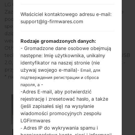
LG Others
Zazwyczaj urządzenia serii LG Others są podobne
Właściciel kontaktowego adresu e-mail:
pod względem wyglądu i mają wspólne
support@lg-firmwares.com
specyfikacje techniczne. Modeli serii LG Others
działają na - - - pamięci operacyjnej. Pamięć
Rodzaje gromadzonych danych:
wewnętrzna - i obsługuje -. Urządzenia serii LG
- Gromadzone dane osobowe obejmują
Others mają - i obsługują Bluetooth -, a także
następne: Imię użytkownika, unikalny
technologię GPS tak. Port USB obsługuje microUSB
identyfikator na naszej stronie (nie
2.0, a także -. W tej serii używany jest wyświetlacz -
używaj swojego e-maila)
przy rozdzielczości -, typ ekranu -.
- Email, для
* niektóre dane mogą się różnić.
подтверждения регистрации и сброса
-
пароля, а
-Adres E-mail, aby potwierdzić
rejestrację i zresetować hasło, a także
(jeśli zapisałeś się) na wysyłanie
100
wiadomości promocyjnych zespołu
LGFirmwares
Adres IP do wykrywania spamu i
-
bezpieczeństwa konta, sieci i informacji