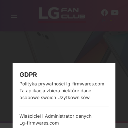
Włącz
PL
nawigację
GDPR
Polityka prywatności lg-firmwares.com
SERIALG OTHERS
Ta aplikacja zbiera niektóre dane
osobowe swoich Użytkowników.
Strona startowa
→
Seria
→
LG Others
Właściciel i Administrator danych
Lg-firmwares.com