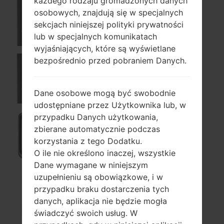
każdego rodzaju gromadzonych danych
osobowych, znajdują się w specjalnych
300G
sekcjach niniejszej polityki prywatności
lub w specjalnych komunikatach
wyjaśniających, które są wyświetlane
bezpośrednio przed pobraniem Danych.
300GB
Dane osobowe mogą być swobodnie
udostępniane przez Użytkownika lub, w
przypadku Danych użytkowania,
zbierane automatycznie podczas
306G
korzystania z tego Dodatku.
O ile nie określono inaczej, wszystkie
Dane wymagane w niniejszym
uzupełnieniu są obowiązkowe, i w
przypadku braku dostarczenia tych
329G
danych, aplikacja nie będzie mogła
świadczyć swoich usług. W