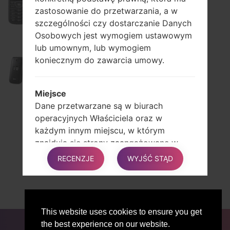
zastosowanie do przetwarzania, a w
szczególności czy dostarczanie Danych
Osobowych jest wymogiem ustawowym
lub umownym, lub wymogiem
A250
koniecznym do zawarcia umowy.
Miejsce
Dane przetwarzane są w biurach
3
operacyjnych Właściciela oraz w
1
2
4
każdym innym miejscu, w którym
5
znajdują się strony zaangażowane w
>
procesie przetwarzania.
RECENZJE
WYJŚĆ STĄD
»
W zależności od lokalizacji
Użytkownika, transfery danych mogą
obejmować przeniesienie Danych
Użytkownika do kraju innego niż własny.
This website uses cookies to ensure you get
Aby dowiedzieć się więcej na temat
DLA BLOGERÓW
AKTUALNOŚCI
PORÓWNAJ
the best experience on our website.
miejsca przetwarzania takich