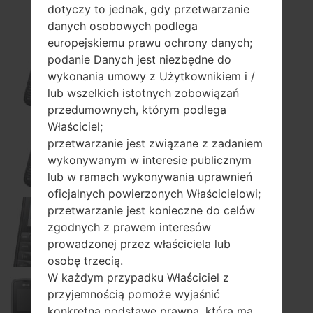
dotyczy to jednak, gdy przetwarzanie
danych osobowych podlega
europejskiemu prawu ochrony danych;
podanie Danych jest niezbędne do
A225
wykonania umowy z Użytkownikiem i /
lub wszelkich istotnych zobowiązań
przedumownych, którym podlega
Właściciel;
przetwarzanie jest związane z zadaniem
A225GO
wykonywanym w interesie publicznym
lub w ramach wykonywania uprawnień
oficjalnych powierzonych Właścicielowi;
przetwarzanie jest konieczne do celów
zgodnych z prawem interesów
A230
prowadzonej przez właściciela lub
osobę trzecią.
W każdym przypadku Właściciel z
przyjemnością pomoże wyjaśnić
konkretną podstawę prawną, która ma
A235