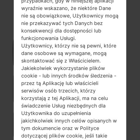
przypadkach, gdy w niniejszej aplikacji
wyraźnie wskazano, że niektóre Dane
nie są obowiązkowe, Użytkownicy mogą
400G
nie przekazywać tych Danych bez
konsekwencji dla dostępności lub
funkcjonowania Usługi.
Użytkownicy, którzy nie są pewni, które
440G
dane osobowe są wymagane, mogą
skontaktować się z Właścicielem.
Jakiekolwiek wykorzystanie plików
cookie - lub innych środków śledzenia -
przez tą Aplikację lub właścicieli
505C
serwisów osób trzecich, którzy
korzystają z tej Aplikacji, ma na celu
świadczenie Usług niezbędnych dla
Użytkownika do uzupełnienia
jakichkolwiek innych celów opisanych w
900G
tym dokumencie oraz w Polityce
dotyczącej plików cookie, jeśli takie