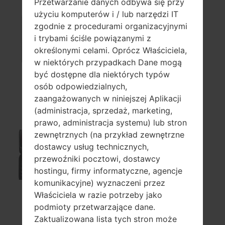
Przetwarzanie danych odbywa się przy
użyciu komputerów i / lub narzędzi IT
zgodnie z procedurami organizacyjnymi
i trybami ściśle powiązanymi z
A155
określonymi celami. Oprócz Właściciela,
w niektórych przypadkach Dane mogą
być dostępne dla niektórych typów
osób odpowiedzialnych,
A165A
zaangażowanych w niniejszej Aplikacji
(administracja, sprzedaż, marketing,
prawo, administracja systemu) lub stron
zewnętrznych (na przykład zewnętrzne
dostawcy usług technicznych,
A170
przewoźniki pocztowi, dostawcy
hostingu, firmy informatyczne, agencje
komunikacyjne) wyznaczeni przez
Właściciela w razie potrzeby jako
podmioty przetwarzające dane.
A175
Zaktualizowana lista tych stron może