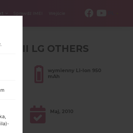
PL
kt
Sprawdź IMEI
Wejście
.
Z SERII LG OTHERS
w (2.47
wymienny Li-Ion 950
mAh
om
Maj, 2010
ka,
ila)
-