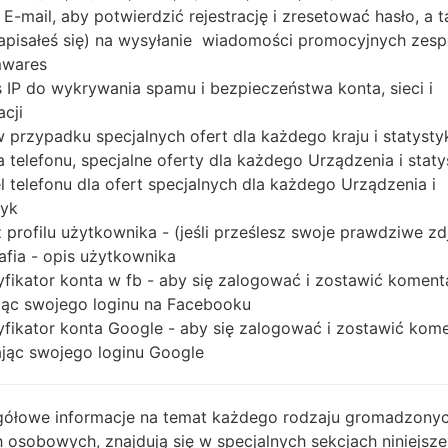
 E-mail, aby potwierdzić rejestrację i zresetować hasło, a 
 zapisałeś się) na wysyłanie wiadomości promocyjnych zesp
Buy accessories on
mwares
 IP do wykrywania spamu i bezpieczeństwa konta, sieci i
acji
 w przypadku specjalnych ofert dla każdego kraju i statysty
 telefonu, specjalne oferty dla każdego Urządzenia i staty
Strona startowa
→
Seria
→
LG Others
→
LGGS108
 telefonu dla ofert specjalnych dla każdego Urządzenia i
tyk
 profilu użytkownika - (jeśli prześlesz swoje prawdziwe zd
afia - opis użytkownika
yfikator konta w fb - aby się zalogować i zostawić koment
ąc swojego loginu na Facebooku
yfikator konta Google - aby się zalogować i zostawić kom
ąc swojego loginu Google
ółowe informacje na temat każdego rodzaju gromadzony
 osobowych, znajdują się w specjalnych sekcjach niniejsze