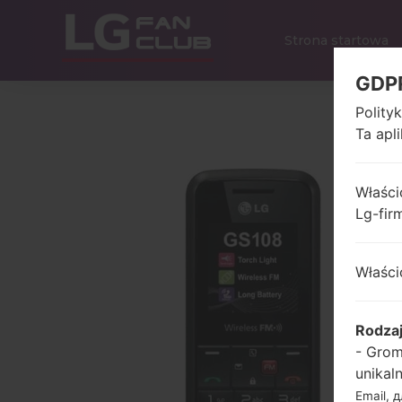
Strona startowa
GDP
Polity
Ta apl
Właści
Lg-fir
Właści
Rodza
- Grom
unikal
Email, 