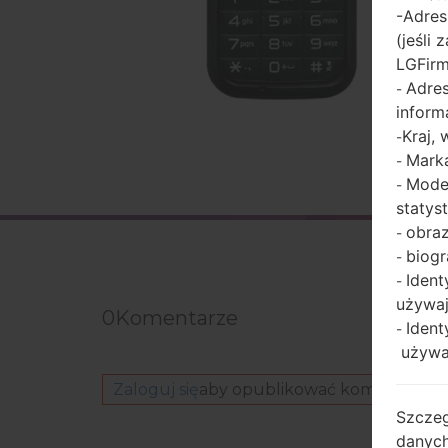
-Adres
(jeśli
LGFir
Adres
-
inform
Kraj,
-
Marka
-
Model
-
statys
obraz
-
biogr
-
Ident
-
używaj
0
Komentarze
Ident
-
używaj
Zaloguj się
aby opublikować komentarz.
Szczeg
danych