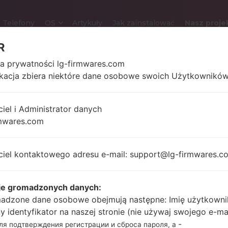
Telefony
OS
Artykuły
Jak zainstalować
Nasz proje
R
ka prywatności lg-firmwares.com
ikacja zbiera niektóre dane osobowe swoich Użytkowników
LG GS108 (LGGS108) 
ciel i Administrator danych
1.5 in
mwares.com
70 gramó
128 x 128 pikseli
uncji)
ciel kontaktowego adresu e-mail: support@lg-firmwares.c
-
je gromadzonych danych:
Unknown
-
adzone dane osobowe obejmują następne: Imię użytkowni
ny identyfikator na naszej stronie (nie używaj swojego e-ma
-
для подтверждения регистрации и сброса пароля, а