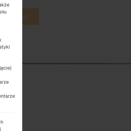
także
ołu
 Amazon
k
styki
jęcie)
arze
entarze
ch
j