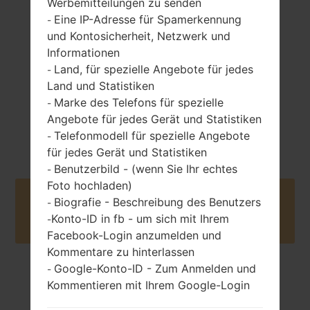
Werbemitteilungen zu senden
entfernbar Li-Ion
unzen)
950 mAh
Eine IP-Adresse für Spamerkennung
-
und Kontosicherheit, Netzwerk und
Informationen
Land, für spezielle Angebote für jedes
-
Land und Statistiken
Marke des Telefons für spezielle
-
Angebote für jedes Gerät und Statistiken
Mai, 2010
Unknown
Telefonmodell für spezielle Angebote
-
für jedes Gerät und Statistiken
Benutzerbild - (wenn Sie Ihr echtes
-
Foto hochladen)
Buy accessories on Amazon
Biografie - Beschreibung des Benutzers
-
Konto-ID in fb - um sich mit Ihrem
-
Facebook-Login anzumelden und
Kommentare zu hinterlassen
Google-Konto-ID - Zum Anmelden und
-
Startseite
→
Serie
→
LG Others
→
LGGS108
Kommentieren mit Ihrem Google-Login