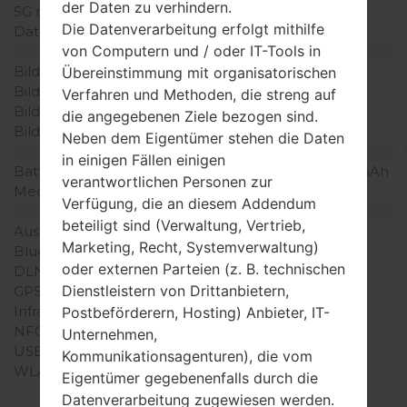
der Daten zu verhindern.
5G network
-
Die Datenverarbeitung erfolgt mithilfe
Daten
-
von Computern und / oder IT-Tools in
Anzeige
Bildschirmgröße
1.5 in
Übereinstimmung mit organisatorischen
Bildschirmtyp
TFT
Verfahren und Methoden, die streng auf
Bildschirmerweiterung
128 x 128 Pixel
die angegebenen Ziele bezogen sind.
Bildschirmfarben
256K Farben
Neben dem Eigentümer stehen die Daten
Batterie und Tastatur
in einigen Fällen einigen
Batteriekapazität
entfernbar Li-Ion 950 mAh
verantwortlichen Personen zur
Mechanische Tastatur
Ja
Verfügung, die an diesem Addendum
Interfaces
beteiligt sind (Verwaltung, Vertrieb,
Ausgabe für Audio
-
Marketing, Recht, Systemverwaltung)
Bluetooth
-
oder externen Parteien (z. B. technischen
DLNA
Nein
Dienstleistern von Drittanbietern,
GPS
-
Infrarotanschluss
Nein
Postbeförderern, Hosting) Anbieter, IT-
NFC
Nein
Unternehmen,
USB
microUSB 2.0
Kommunikationsagenturen), die vom
WLAN
-
Eigentümer gegebenenfalls durch die
Datenverarbeitung zugewiesen werden.