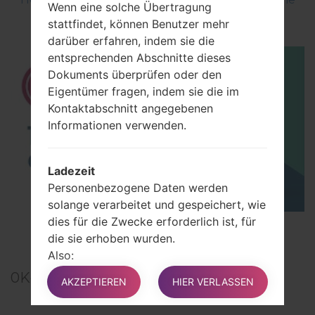
Wenn eine solche Übertragung
using LG UP?
stattfindet, können Benutzer mehr
darüber erfahren, indem sie die
entsprechenden Abschnitte dieses
Dokuments überprüfen oder den
Eigentümer fragen, indem sie die im
Kontaktabschnitt angegebenen
Informationen verwenden.
Ladezeit
Personenbezogene Daten werden
solange verarbeitet und gespeichert, wie
dies für die Zwecke erforderlich ist, für
TOP 5 SECRET CODES for LG!
die sie erhoben wurden.
Also:
Personenbezogene Daten, die zu
0
Kommentare
AKZEPTIEREN
HIER VERLASSEN
Zwecken der Vertragsabwicklung
zwischen dem Eigentümer und dem