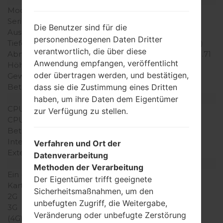
Modell
LGGS108
Serie
LG Others
Die Benutzer sind für die
Ausgabe
Mai, 2010
personenbezogenen Daten Dritter
Tiefe
12.9 millimeter (0.51 Zoll)
verantwortlich, die über diese
Abmessungen (Breite /
43.5 x 103.9 millimeter (1.71
Anwendung empfangen, veröffentlicht
Höhe)
x 4.09 Zoll)
oder übertragen werden, und bestätigen,
Gewicht
70 gramm (2.47 unzen)
dass sie die Zustimmung eines Dritten
Betriebssystem
-
Ausrüstung
haben, um ihre Daten dem Eigentümer
CPU
-
zur Verfügung zu stellen.
CPU-Kerne
-
Betriebsgedächtnis
-
Interner Speicher
1MB
Verfahren und Ort der
Externer Speicher
-
Datenverarbeitung
Netzwerk und Daten
Methoden der Verarbeitung
Ein paar Plätze für SIM-
1 Mini-SIM
Der Eigentümer trifft geeignete
Karten
Sicherheitsmaßnahmen, um den
2G
GSM 900/1800 MHz
unbefugten Zugriff, die Weitergabe,
3G
-
Veränderung oder unbefugte Zerstörung
(4G) LTE
-