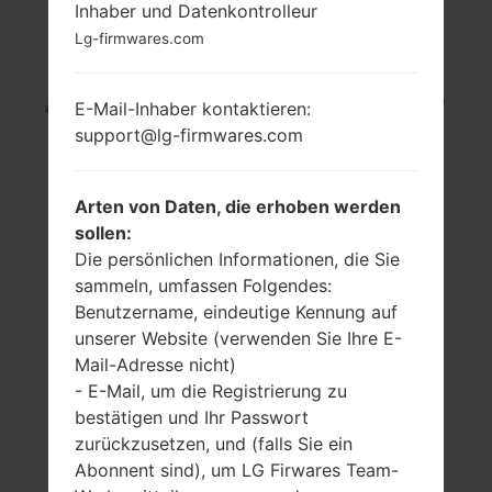
Inhaber und Datenkontrolleur
LG GS108 (LGGS108)
Lg-firmwares.com
AUS DER LG OTHERS-
E-Mail-Inhaber kontaktieren:
support@lg-firmwares.com
SERIE
Arten von Daten, die erhoben werden
sollen:
Die persönlichen Informationen, die Sie
sammeln, umfassen Folgendes:
1.5 in
-
Benutzername, eindeutige Kennung auf
128 x 128 Pixel
-
unserer Website (verwenden Sie Ihre E-
Mail-Adresse nicht)
- E-Mail, um die Registrierung zu
bestätigen und Ihr Passwort
zurückzusetzen, und (falls Sie ein
Abonnent sind), um LG Firwares Team-
70 gramm (2.47