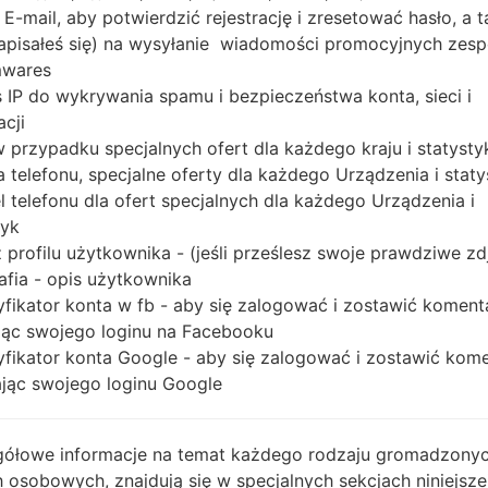
 E-mail, aby potwierdzić rejestrację i zresetować hasło, a 
 zapisałeś się) na wysyłanie wiadomości promocyjnych zesp
Buy accessories on
mwares
 IP do wykrywania spamu i bezpieczeństwa konta, sieci i
acji
 w przypadku specjalnych ofert dla każdego kraju i statysty
 telefonu, specjalne oferty dla każdego Urządzenia i staty
Strona startowa
→
Seria
→
LG Others
→
LGGB255G
 telefonu dla ofert specjalnych dla każdego Urządzenia i
tyk
 profilu użytkownika - (jeśli prześlesz swoje prawdziwe zd
afia - opis użytkownika
yfikator konta w fb - aby się zalogować i zostawić koment
ąc swojego loginu na Facebooku
yfikator konta Google - aby się zalogować i zostawić kom
ąc swojego loginu Google
ółowe informacje na temat każdego rodzaju gromadzony
 osobowych, znajdują się w specjalnych sekcjach niniejsze