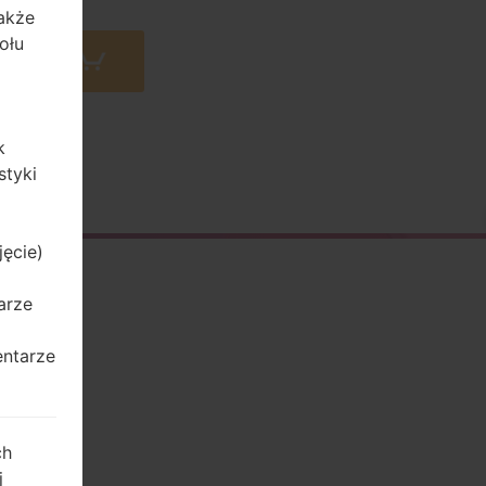
także
ołu
 Amazon
k
styki
jęcie)
arze
entarze
ch
j