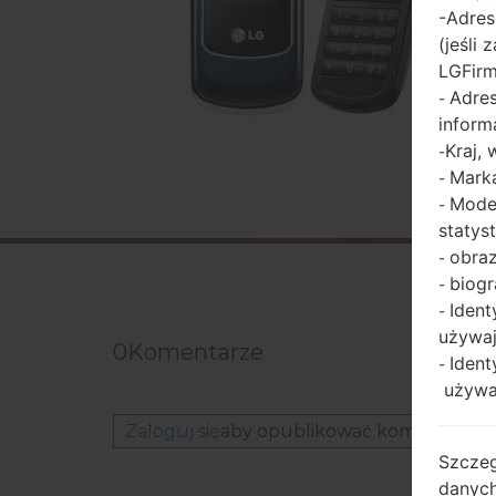
-Adres
(jeśli
LGFir
Adres
-
inform
Kraj,
-
Marka
-
Model
-
statys
obraz
-
biogr
-
Ident
-
używaj
0
Komentarze
Ident
-
używaj
Zaloguj się
aby opublikować komentarz.
Szczeg
danych