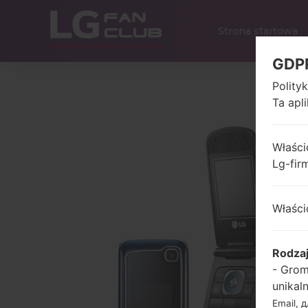
Strona startowa
GDP
Polity
Ta apl
Właści
Lg-fir
Właści
Rodza
- Grom
unikal
Email, 