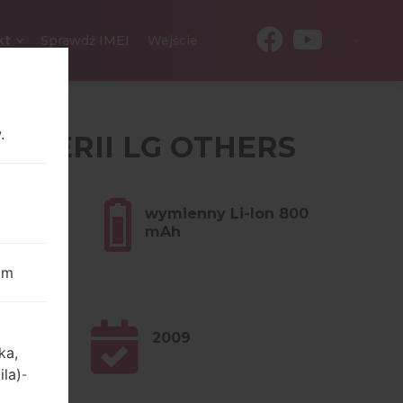
PL
kt
Sprawdź IMEI
Wejście
.
 Z SERII LG OTHERS
w (2.93
wymienny Li-Ion 800
mAh
om
2009
ka,
ila)
-