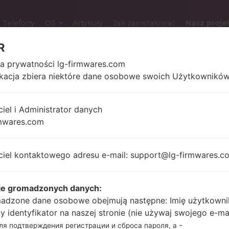
Telefony
OS
Artykuły
Jak zainstalować
Nasz proje
R
ka prywatności lg-firmwares.com
ikacja zbiera niektóre dane osobowe swoich Użytkowników
LG GB255G (LGGB255G)
ciel i Administrator danych
2.0 in
mwares.com
83 gramó
220 x 176 pikseli (~146
uncji)
gęstość pikseli na cal)
ciel kontaktowego adresu e-mail: support@lg-firmwares.c
-
je gromadzonych danych:
Unknown
-
adzone dane osobowe obejmują następne: Imię użytkowni
ny identyfikator na naszej stronie (nie używaj swojego e-ma
-
для подтверждения регистрации и сброса пароля, а