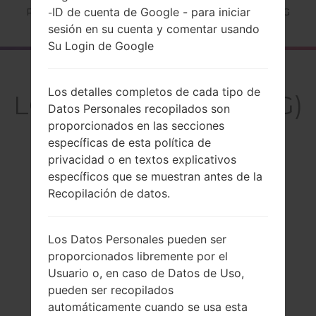
ID de cuenta de Google - para iniciar
Página principal
→
Serie
→
LG Others
→
LGGB255G
-
sesión en su cuenta y comentar usando
Su Login de Google
El resumen
Los detalles completos de cada tipo de
LGGB255G(LGGB255G)
Datos Personales recopilados son
proporcionados en las secciones
específicas de esta política de
privacidad o en textos explicativos
específicos que se muestran antes de la
Comparar
Recopilación de datos.
Los Datos Personales pueden ser
proporcionados libremente por el
Usuario o, en caso de Datos de Uso,
pueden ser recopilados
automáticamente cuando se usa esta