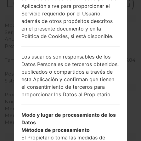
LGGB255G(LGGB255G)
Aplicación sirve para proporcionar el
Servicio requerido por el Usuario,
Modelo y sus características
además de otros propósitos descritos
Modelo
LGGB255G
en el presente documento y en la
Serie
LG Others
Política de Cookies, si está disponible.
Anunciado
2009
Profundidad
16.9 milímetros (0.67
pulgadas)
Los usuarios son responsables de los
Tamaño (dimensiones)
97.6 x 48.8 milímetros (3.84
Datos Personales de terceros obtenidos,
x 1.92 pulgadas)
publicados o compartidos a través de
Peso
83 gramos (2.93 onzas)
esta Aplicación y confirman que tienen
Sistema de operación
-
el consentimiento de terceros para
Hardware
proporcionar los Datos al Propietario.
Procesador
-
Núcleos de UCP
-
Memoria RAM
-
Modo y lugar de procesamiento de los
Memoria interna
22MB
Datos
Memoria externa
microSD, hasta 4 GB
(ranura dedicada)
Métodos de procesamiento
Red y Datos
El Propietario toma las medidas de