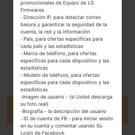
promocionales de Equipo de LG
Firmwares
Dirección IP, para detectar correo
83 gramos (2.93
-
Extraíble Li-Ion
onzas)
basura y garantizar la seguridad de la
800 mAh
cuenta, la red y la información
País, para ofertas especificas para
-
cada país y las estadísticas
Marca de teléfono, para ofertas
-
especificas para cada dispositivo y las
estadísticas
2009
Unknown
Modelo de teléfono, para ofertas
-
especificas para cada dispositivo y las
estadísticas
Imagen de usuario - (si Usted descarga
-
su foto real)
Buy accessories on Amazon
Biografía - la descripción del usuario
-
ID de cuenta de FB - para iniciar sesión
-
en su cuenta y comentar usando Su
Login de Facebook