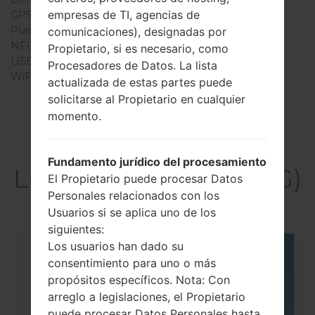
empresas de TI, agencias de
GPS
-
Puerto infrarrojo
No
comunicaciones), designadas por
NFC
No
Propietario, si es necesario, como
USB
USB 2.0
Procesadores de Datos. La lista
WiFi
-
actualizada de estas partes puede
solicitarse al Propietario en cualquier
momento.
Artículos
Fundamento jurídico del procesamiento
LGGB255G(LGGB255G)
El Propietario puede procesar Datos
Personales relacionados con los
Usuarios si se aplica uno de los
siguientes:
Los usuarios han dado su
05
consentimiento para uno o más
MAY
propósitos específicos. Nota: Con
arreglo a legislaciones, el Propietario
puede procesar Datos Personales hasta