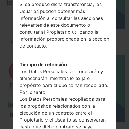
Si se produce dicha transferencia, los
Usuarios pueden obtener más
información al consultar las secciones
relevantes de este documento o
consultar al Propietario utilizando la
¿Cómo instalar Firmware Oficial en el teléfono
información proporcionada en la sección
inteligente de LG mediante LG Flash Tool 2014?
de contacto.
Tiempo de retención
Los Datos Personales se procesarán y
almacenarán, mientras lo exija el
propósito para el que se han recopilado.
Por lo tanto:
Los Datos Personales recopilados para
los propósitos relacionados con la
ejecución de un contrato entre el
Propietario y el Usuario se conservarán
hasta que dicho contrato se haya
¿Cómo instalar Firmware Oficial en el teléfono