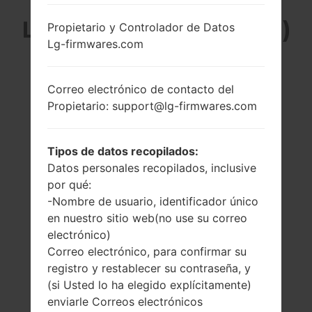
LG GB255G (LGGB255G)
Propietario y Controlador de Datos
Lg-firmwares.com
DE LA SERIE LG
Correo electrónico de contacto del
OTHERS
Propietario: support@lg-firmwares.com
Tipos de datos recopilados:
Datos personales recopilados, inclusive
por qué:
2.0 pulgadas
-
-Nombre de usuario, identificador único
220 x 176 píxeles
-
en nuestro sitio web(no use su correo
(~146 densidad de
electrónico)
píxeles por
pulgada)
Correo electrónico, para confirmar su
registro y restablecer su contraseña, y
(si Usted lo ha elegido explícitamente)
enviarle Correos electrónicos