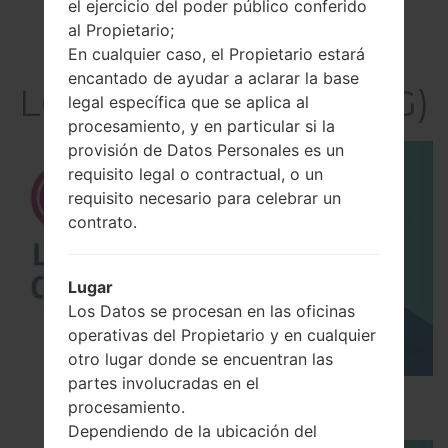
el ejercicio del poder público conferido
al Propietario;
En cualquier caso, el Propietario estará
El vídeo
encantado de ayudar a aclarar la base
LGGB255G(LGGB255G)
legal específica que se aplica al
procesamiento, y en particular si la
provisión de Datos Personales es un
requisito legal o contractual, o un
requisito necesario para celebrar un
contrato.
Lugar
Los Datos se procesan en las oficinas
operativas del Propietario y en cualquier
otro lugar donde se encuentran las
partes involucradas en el
Los 5 principales Códigos Secretos para LG!
procesamiento.
Dependiendo de la ubicación del