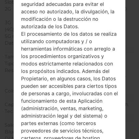
Slot de tarjeta
1 Mini-SIM
seguridad adecuadas para evitar el
2G
GSM 850/900/1800/1900
acceso no autorizado, la divulgación, la
MHz
modificación o la destrucción no
3G
-
autorizada de los Datos.
(4G) LTE
-
El procesamiento de los datos se realiza
5G network
-
utilizando computadoras y / o
Datos
-
herramientas informáticas con arreglo a
Pantalla
los procedimientos organizativos y
Tamaño de la pantalla
2.0 pulgadas
modos estrictamente relacionados con
Tipo de Pantalla
TFT
Resolución de Pantalla
220 x 176 píxeles (~146
los propósitos indicados. Además del
densidad de píxeles por
Propietario, en algunos casos, los Datos
pulgada)
pueden ser accesibles para ciertos tipos
Colores de pantalla
256K colores
de personas a cargo, involucradas con el
Batería y Teclado
funcionamiento de esta Aplicación
Capacidad de batería
Extraíble Li-Ion 800 mAh
(administración, ventas, marketing,
Teclado físico
Sí
administración legal y del sistema) o
Interfaces
partes externas (como terceros
Salida de audio
-
proveedores de servicios técnicos,
Bluetooth
versión 2.1, A2DP
carteros, proveedores de hosting,
DLNA
No