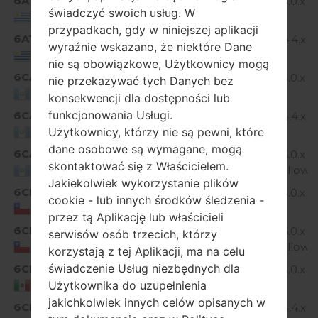
6AT
Android 5.0.x
D855P20A_00.kdz
świadczyć swoich usług. W
Lollipop
Uruguay
przypadkach, gdy w niniejszej aplikacji
6AT
Android 4.4.x
wyraźnie wskazano, że niektóre Dane
D855P10C_00.kdz
KitKat
Uruguay
nie są obowiązkowe, Użytkownicy mogą
6CA
Android 5.0.x
nie przekazywać tych Danych bez
D855P20A_01.kdz
Lollipop
Guatemala
konsekwencji dla dostępności lub
funkcjonowania Usługi.
6CA
Android 4.4.x
D855P10c_00.kdz
Użytkownicy, którzy nie są pewni, które
KitKat
Guatemala
dane osobowe są wymagane, mogą
6CA
D855P30a_00_0118.kdz
Android 6.0.x
skontaktować się z Właścicielem.
Marshmallow
Guatemala
Jakiekolwiek wykorzystanie plików
6CH
Android 5.0.x
cookie - lub innych środków śledzenia -
D855P20A_00.kdz
Lollipop
Chile
przez tą Aplikację lub właścicieli
6CH
D855P30a_00_1027.kdz
Android 6.0.x
serwisów osób trzecich, którzy
Marshmallow
Chile
korzystają z tej Aplikacji, ma na celu
świadczenie Usług niezbędnych dla
6CL
Android 5.0.x
D855P20A_01.kdz
Użytkownika do uzupełnienia
Lollipop
Mexico
jakichkolwiek innych celów opisanych w
6CL
Android 4.4.x
D855P10A_03.kdz