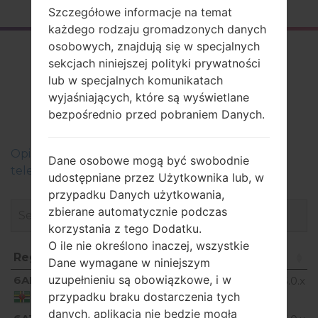
Szczegółowe informacje na temat
każdego rodzaju gromadzonych danych
osobowych, znajdują się w specjalnych
Firmware
sekcjach niniejszej polityki prywatności
LGD855P(LGD855P)
lub w specjalnych komunikatach
wyjaśniających, które są wyświetlane
akaLG G3
bezpośrednio przed pobraniem Danych.
Оpis regionów oprogramowania układowego dla
Dane osobowe mogą być swobodnie
telefonów LG
udostępniane przez Użytkownika lub, w
przypadku Danych użytkowania,
zbierane automatycznie podczas
korzystania z tego Dodatku.
O ile nie określono inaczej, wszystkie
Region
Nazwa pliku
OS
R
Dane wymagane w niniejszym
Region
Nazwa pliku
OS
uzupełnieniu są obowiązkowe, i w
6AD
Android 5.0.x
D855P20A_00.kdz
przypadku braku dostarczenia tych
Lollipop
Dominica
danych, aplikacja nie będzie mogła