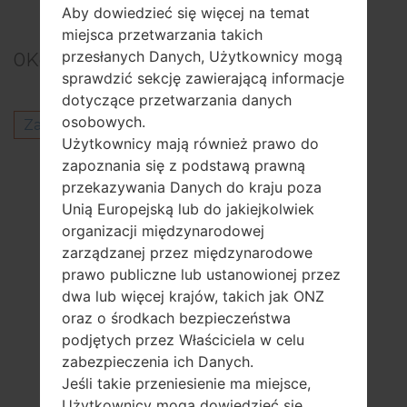
Aby dowiedzieć się więcej na temat
Previous
1
2
Next
miejsca przetwarzania takich
przesłanych Danych, Użytkownicy mogą
0
Komentarze
sprawdzić sekcję zawierającą informacje
dotyczące przetwarzania danych
osobowych.
Zaloguj się
aby opublikować komentarz.
Użytkownicy mają również prawo do
Inni modele z tej serii
zapoznania się z podstawą prawną
przekazywania Danych do kraju poza
LG G3AS985
Unią Europejską lub do jakiejkolwiek
LG G3D850P
organizacji międzynarodowej
LG G3D850PR
zarządzanej przez międzynarodowe
LG G3D850TR
prawo publiczne lub ustanowionej przez
LG G3D851TN
dwa lub więcej krajów, takich jak ONZ
LG G3D851WH
oraz o środkach bezpieczeństwa
LG G3D852
podjętych przez Właściciela w celu
LG G3D852G
zabezpieczenia ich Danych.
LG G3D855
Jeśli takie przeniesienie ma miejsce,
LG G3D855AR
Użytkownicy mogą dowiedzieć się