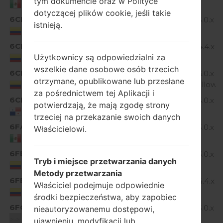
tym dokumencie oraz w Polityce
KitKat
Mexico
dotyczącej plików cookie, jeśli takie
6CM
Android 5.0.x
istnieją.
D855P20A_00.kdz
Lollipop
Colombia
6CM
Android 4.4.x
D855P10c_00.kdz
Użytkownicy są odpowiedzialni za
KitKat
Colombia
wszelkie dane osobowe osób trzecich
6CM
D855P30a_01_0118.kdz
Android 6.0.x
otrzymane, opublikowane lub przesłane
Marshmallow
Colombia
za pośrednictwem tej Aplikacji i
6CP
Android 5.0.x
potwierdzają, że mają zgodę strony
D855P20A_01.kdz
Lollipop
Panama
trzeciej na przekazanie swoich danych
6FA
Android 5.0.x
Właścicielowi.
D855P20A_00.kdz
Lollipop
Mexico
6FB
Android 5.0.x
D855P20A_00.kdz
Tryb i miejsce przetwarzania danych
Lollipop
Colombia
Metody przetwarzania
6FB
Android 4.4.x
Właściciel podejmuje odpowiednie
D855P10C_00.kdz
KitKat
Colombia
środki bezpieczeństwa, aby zapobiec
6FO
Android 5.0.x
nieautoryzowanemu dostępowi,
D855P20A_01.kdz
Lollipop
Unknown
ujawnieniu, modyfikacji lub