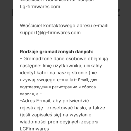
Lg-firmwares.com
LG D855P (LGD855P) Z
SERII LG G3
Właściciel kontaktowego adresu e-mail:
support@lg-firmwares.com
Rodzaje gromadzonych danych:
- Gromadzone dane osobowe obejmują
następne: Imię użytkownika, unikalny
5.5″
2500 Mhz
Qualcomm
identyfikator na naszej stronie (nie
1440 x 2392 pikseli
Snapdragon
używaj swojego e-maila)
- Email, для
801MSM8975AC
подтверждения регистрации и сброса
3GB
-
пароля, а
-Adres E-mail, aby potwierdzić
rejestrację i zresetować hasło, a także
(jeśli zapisałeś się) na wysyłanie
wiadomości promocyjnych zespołu
LGFirmwares