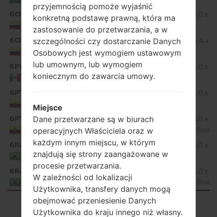
przyjemnością pomoże wyjaśnić
6OL
Android 5.0.x
konkretną podstawę prawną, która ma
D855P20A_00.kdz
Lollipop
Colombia
zastosowanie do przetwarzania, a w
6OL
Android 4.4.x
szczególności czy dostarczanie Danych
D855P10C_00.kdz
KitKat
Colombia
Osobowych jest wymogiem ustawowym
lub umownym, lub wymogiem
6PM
Android 5.0.x
D855P20A_01.kdz
koniecznym do zawarcia umowy.
Lollipop
Mexico
6PT
Android 5.0.x
D855P20A_01.kdz
Lollipop
Ecuador
Miejsce
6PT
Dane przetwarzane są w biurach
D855P30a_00_0118.kdz
Android 6.0.x
Marshmallow
Ecuador
operacyjnych Właściciela oraz w
każdym innym miejscu, w którym
6RA
Android 5.0.x
D855P20C_00.kdz
znajdują się strony zaangażowane w
Lollipop
Brazil
procesie przetwarzania.
6RA
D855P30a_00_0914.kdz
Android 6.0.x
W zależności od lokalizacji
Marshmallow
Brazil
Użytkownika, transfery danych mogą
obejmować przeniesienie Danych
Showing 1 to 50 of 61 entries
Użytkownika do kraju innego niż własny.