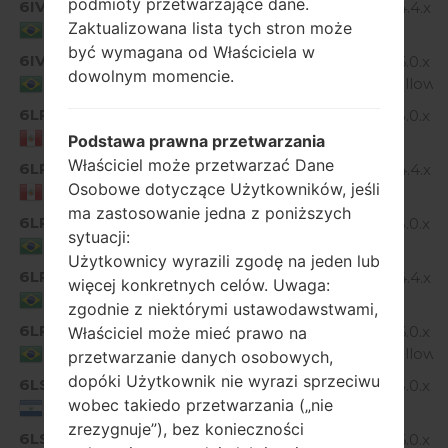
podmioty przetwarzające dane.
6IV
Android 4.4.x
D855P10C_00.kdz
Zaktualizowana lista tych stron może
KitKat
Brazil
być wymagana od Właściciela w
6IV
D855P30a_00_0124.kdz
Android 6.0.x
dowolnym momencie.
Marshmallow
Brazil
6LP
Android 5.0.x
D855P20A_00.kdz
Lollipop
Peru
Podstawa prawna przetwarzania
Właściciel może przetwarzać Dane
6LP
Android 4.4.x
D855P10c_00.kdz
Osobowe dotyczące Użytkowników, jeśli
KitKat
Peru
ma zastosowanie jedna z poniższych
6LR
Android 5.0.x
D855P20A_00.kdz
sytuacji:
Lollipop
Brazil
Użytkownicy wyrazili zgodę na jeden lub
6LR
Android 4.4.x
więcej konkretnych celów. Uwaga:
D855P10C_00.kdz
KitKat
Brazil
zgodnie z niektórymi ustawodawstwami,
6LR
D855P30a_00_0118.kdz
Android 6.0.x
Właściciel może mieć prawo na
Marshmallow
Brazil
przetwarzanie danych osobowych,
dopóki Użytkownik nie wyrazi sprzeciwu
6LS
Android 5.0.x
D855P20A_03.kdz
wobec takiedo przetwarzania („nie
Lollipop
El Salvador
zrezygnuje”), bez konieczności
6LS
D855P30a_00_0118.kdz
Android 6.0.x