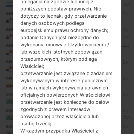
polegania na zgodzie lub innej z
Marshmallow
El Salvador
poniższych podstaw prawnych. Nie
6MI
Android 5.0.x
dotyczy to jednak, gdy przetwarzanie
D855P20A_00.kdz
Lollipop
Panama
danych osobowych podlega
6MI
D855P30a_00_1027.kdz
Android 6.0.x
europejskiemu prawu ochrony danych;
Marshmallow
Panama
podanie Danych jest niezbędne do
wykonania umowy z Użytkownikiem i /
6MI
Android 4.4.x
D855P10C_00.kdz
lub wszelkich istotnych zobowiązań
KitKat
Panama
przedumownych, którym podlega
6NC
Android 5.0.x
D855P20A_00.kdz
Właściciel;
Lollipop
Panama
przetwarzanie jest związane z zadaniem
6NT
Android 5.0.x
wykonywanym w interesie publicznym
D855P20A_00.kdz
Lollipop
Ecuador
lub w ramach wykonywania uprawnień
6OI
Android 5.0.x
oficjalnych powierzonych Właścicielowi;
D855P20A_00.kdz
Lollipop
Brazil
przetwarzanie jest konieczne do celów
zgodnych z prawem interesów
6OI
D855P30a_00_1027.kdz
Android 6.0.x
prowadzonej przez właściciela lub
Marshmallow
Brazil
osobę trzecią.
6OI
Android 4.4.x
D855P10a_04.kdz
W każdym przypadku Właściciel z
KitKat
Brazil