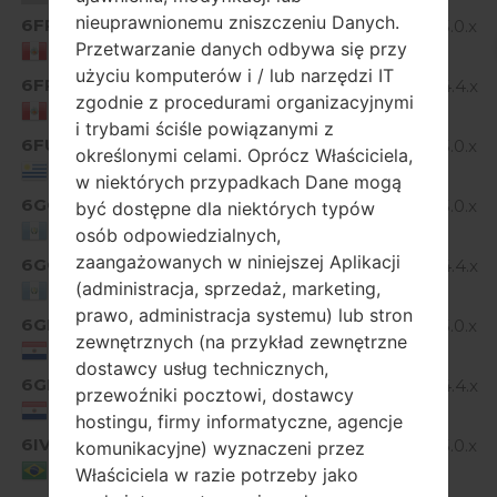
nieuprawnionemu zniszczeniu Danych.
6FP
Android 5.0.x
D855P20A_00.kdz
Przetwarzanie danych odbywa się przy
Lollipop
Peru
użyciu komputerów i / lub narzędzi IT
6FP
Android 4.4.x
D855P10C_00.kdz
zgodnie z procedurami organizacyjnymi
KitKat
Peru
i trybami ściśle powiązanymi z
6FU
Android 5.0.x
określonymi celami. Oprócz Właściciela,
D855P20A_02.kdz
Lollipop
Uruguay
w niektórych przypadkach Dane mogą
6GO
Android 5.0.x
być dostępne dla niektórych typów
D855P20A_00.kdz
Lollipop
Guatemala
osób odpowiedzialnych,
zaangażowanych w niniejszej Aplikacji
6GO
Android 4.4.x
D855P10C_00.kdz
(administracja, sprzedaż, marketing,
KitKat
Guatemala
prawo, administracja systemu) lub stron
6GP
Android 5.0.x
D855P20A_00.kdz
zewnętrznych (na przykład zewnętrzne
Lollipop
Paraguay
dostawcy usług technicznych,
6GP
Android 4.4.x
przewoźniki pocztowi, dostawcy
D855P10c_00.kdz
KitKat
Paraguay
hostingu, firmy informatyczne, agencje
6IV
Android 5.0.x
komunikacyjne) wyznaczeni przez
D855P20A_01.kdz
Lollipop
Brazil
Właściciela w razie potrzeby jako