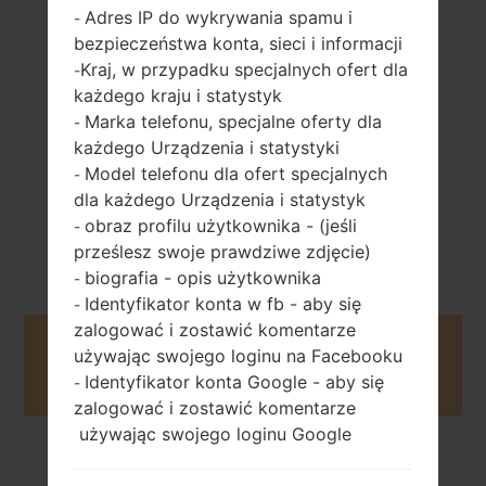
149 gramów (5.22
Adres IP do wykrywania spamu i
-
wymienny Li-Ion
uncji)
3000 mAh
bezpieczeństwa konta, sieci i informacji
Kraj, w przypadku specjalnych ofert dla
-
każdego kraju i statystyk
Marka telefonu, specjalne oferty dla
-
każdego Urządzenia i statystyki
Model telefonu dla ofert specjalnych
-
dla każdego Urządzenia i statystyk
Czerwiec, 2014
Android 6.0.x
obraz profilu użytkownika - (jeśli
-
Marshmallow
prześlesz swoje prawdziwe zdjęcie)
biografia - opis użytkownika
-
Identyfikator konta w fb - aby się
-
zalogować i zostawić komentarze
Buy accessories on Amazon
używając swojego loginu na Facebooku
Identyfikator konta Google - aby się
-
zalogować i zostawić komentarze
używając swojego loginu Google
Strona startowa
→
Seria
→
LG G3
→
LGD855P