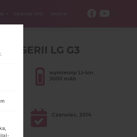
PL
kt
Sprawdź IMEI
Wejście
) Z SERII LG G3
.
ów (5.22
wymienny Li-Ion
3000 mAh
om
Czerwiec, 2014
ka,
ila)
-