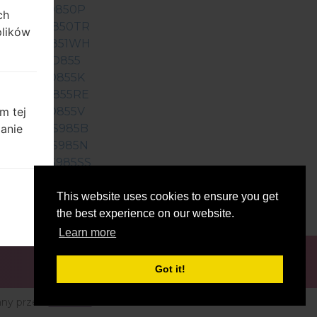
LG G3D850P
ch
LG G3D850TR
plików
LG G3D851WH
LG G3D855
LG G3D855K
LG G3D855RE
m tej
LG G3D855V
zanie
LG G3VS985B
LG G3VS985N
LG G3VS985SS
LG G3VS985WDU
This website uses cookies to ensure you get
the best experience on our website.
Learn more
 lub
Got it!
b
le
ny przez:
Etnosoft
rych