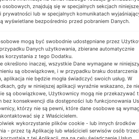
 osobowych, znajdują się w specjalnych sekcjach niniejsze
ki prywatności lub w specjalnych komunikatach wyjaśniając
OS
Rozmi
są wyświetlane bezpośrednio przed pobraniem Danych.
OS
Rozmi
Unknown
1.21 Gi
osobowe mogą być swobodnie udostępniane przez Użytko
Android 6.0.x Marshmallow
1.21 Gi
 przypadku Danych użytkowania, zbierane automatycznie
s korzystania z tego Dodatku.
Unknown
1.17 Gi
nie określono inaczej, wszystkie Dane wymagane w niniejs
nieniu są obowiązkowe, i w przypadku braku dostarczenia
, aplikacja nie będzie mogła świadczyć swoich usług. W
dkach, gdy w niniejszej aplikacji wyraźnie wskazano, że ni
ie są obowiązkowe, Użytkownicy mogą nie przekazywać 
 bez konsekwencji dla dostępności lub funkcjonowania Usł
wnicy, którzy nie są pewni, które dane osobowe są wyma
kontaktować się z Właścicielem.
olwiek wykorzystanie plików cookie - lub innych środków
Inni modele z tej serii
nia - przez tą Aplikację lub właścicieli serwisów osób trzec
 korzystają z tej Aplikacji, ma na celu świadczenie Usług