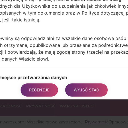
dnych dla Użytkownika do uzupełnienia jakichkolwiek inny
opisanych w tym dokumencie oraz w Polityce dotyczącej 
 jeśli takie istnieją.
wnicy są odpowiedzialni za wszelkie dane osobowe osób
ch otrzymane, opublikowane lub przesłane za pośrednictwe
cji i potwierdzają, że mają zgodę strony trzeciej na przeka
 danych Właścicielowi.
U
 miejsce przetwarzania danych
y przetwarzania
RECENZJE
WYJŚĆ STĄD
ciel podejmuje odpowiednie środki bezpieczeństwa, aby
ec nieautoryzowanemu dostępowi, ujawnieniu, modyfikacji
awnionemu zniszczeniu Danych.
ŁĄCZNOŚĆ
PRYWATNOŚĆ
WARUNKI USŁUGI
arzanie danych odbywa się przy użyciu komputerów i / lu
zi IT zgodnie z procedurami organizacyjnymi i trybami ściś
rmwares.com |Wszelkie prawa zastrzeżone.
Prywatność
Opracowa
anymi z określonymi celami. Oprócz Właściciela, w niektó