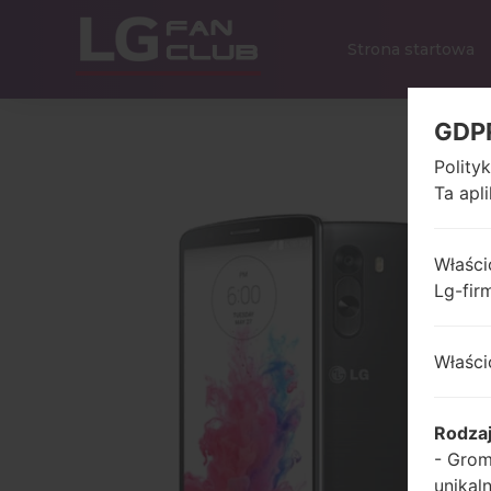
Strona startowa
GDP
Polity
Ta apl
Właści
Lg-fir
Właści
Rodza
- Grom
unikal