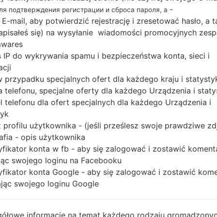
3GB
-
для подтверждения регистрации и сброса пароля, а
 E-mail, aby potwierdzić rejestrację i zresetować hasło, a 
 zapisałeś się) na wysyłanie wiadomości promocyjnych zesp
mwares
Buy accessories on
 IP do wykrywania spamu i bezpieczeństwa konta, sieci i
acji
 w przypadku specjalnych ofert dla każdego kraju i statysty
Strona startowa
→
Seria
→
LG G3
→
LGD852G
 telefonu, specjalne oferty dla każdego Urządzenia i staty
 telefonu dla ofert specjalnych dla każdego Urządzenia i
tyk
 profilu użytkownika - (jeśli prześlesz swoje prawdziwe zd
afia - opis użytkownika
yfikator konta w fb - aby się zalogować i zostawić koment
re LGD852G(LGD852G) a
ąc swojego loginu na Facebooku
yfikator konta Google - aby się zalogować i zostawić kom
ąc swojego loginu Google
o dla telefonów LG
ółowe informacje na temat każdego rodzaju gromadzony