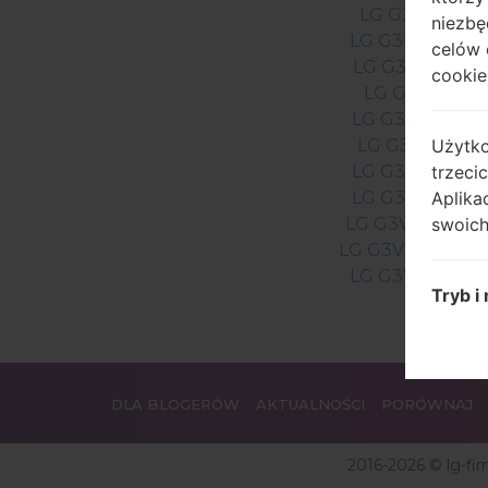
LG G3AS985
niezbę
LG G3D850PR
celów 
LG G3D851TN
cookie,
LG G3D852
LG G3D855AR
Użytko
LG G3D855P
trzeci
LG G3D855TR
Aplika
LG G3US990Z
swoich
LG G3VS985DU
LG G3VS985RD
LG G3VS985W
Tryb i
Metod
Właści
zapobi
nieupr
DLA BLOGERÓW
AKTUALNOŚCI
PORÓWNAJ
Przetw
narzęd
2016-2026 © lg-fi
powiąz