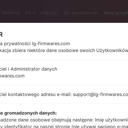
Telefony
OS
Artykuły
Jak zainstalować
Nasz proje
R
ka prywatności lg-firmwares.com
LG D852G (LGD852G
ikacja zbiera niektóre dane osobowe swoich Użytkowników
5.5″
149 gram
ciel i Administrator danych
1440 x 2392 pikseli
uncji)
mwares.com
ciel kontaktowego adresu e-mail: support@lg-firmwares.c
2500 Mhz
Unknown
Qualcomm
je gromadzonych danych:
Snapdragon
adzone dane osobowe obejmują następne: Imię użytkowni
801MSM8975AC
ny identyfikator na naszej stronie (nie używaj swojego e-ma