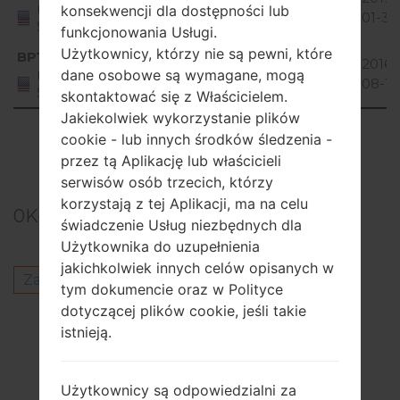
5.0.x
1.07 GiB
United
konsekwencji dla dostępności lub
01-31
States
Lollipop
funkcjonowania Usługi.
Użytkownicy, którzy nie są pewni, które
Android
BPT
AS98521a_01.kdz
2016-
5.0.x
1.07 GiB
dane osobowe są wymagane, mogą
United
08-10
States
Lollipop
skontaktować się z Właścicielem.
Jakiekolwiek wykorzystanie plików
Showing 1 to 2 of 2 entries
cookie - lub innych środków śledzenia -
przez tą Aplikację lub właścicieli
Previous
1
Next
serwisów osób trzecich, którzy
korzystają z tej Aplikacji, ma na celu
0
Komentarze
świadczenie Usług niezbędnych dla
Użytkownika do uzupełnienia
jakichkolwiek innych celów opisanych w
Zaloguj się
aby opublikować komentarz.
tym dokumencie oraz w Polityce
dotyczącej plików cookie, jeśli takie
Inni modele z tej serii
istnieją.
LG G3D850P
LG G3D850PR
Użytkownicy są odpowiedzialni za
LG G3D850TR