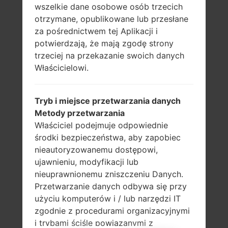
wszelkie dane osobowe osób trzecich
LG G3D851TN
otrzymane, opublikowane lub przesłane
LG G3D851WH
za pośrednictwem tej Aplikacji i
LG G3D852
potwierdzają, że mają zgodę strony
LG G3D852G
trzeciej na przekazanie swoich danych
LG G3D855
Właścicielowi.
LG G3D855AR
LG G3D855K
LG G3D855P
Tryb i miejsce przetwarzania danych
LG G3D855RE
Metody przetwarzania
LG G3D855TR
Właściciel podejmuje odpowiednie
LG G3D855V
środki bezpieczeństwa, aby zapobiec
LG G3US990Z
nieautoryzowanemu dostępowi,
LG G3VS985B
ujawnieniu, modyfikacji lub
LG G3VS985DU
nieuprawnionemu zniszczeniu Danych.
LG G3VS985N
Przetwarzanie danych odbywa się przy
LG G3VS985RDU
użyciu komputerów i / lub narzędzi IT
LG G3VS985SS
zgodnie z procedurami organizacyjnymi
LG G3VS985W
i trybami ściśle powiązanymi z