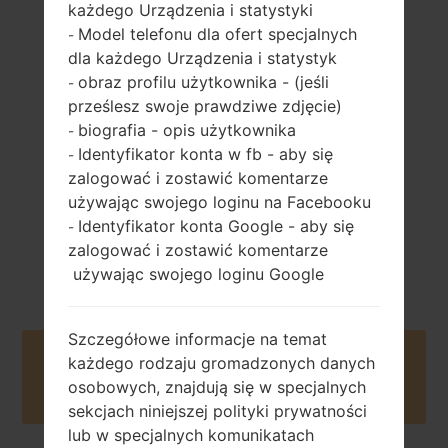
każdego Urządzenia i statystyki
Model telefonu dla ofert specjalnych
-
149 gramów (5.26
dla każdego Urządzenia i statystyk
wymienny Li-Ion
uncji)
3000 mAh
obraz profilu użytkownika - (jeśli
-
prześlesz swoje prawdziwe zdjęcie)
biografia - opis użytkownika
-
Identyfikator konta w fb - aby się
-
zalogować i zostawić komentarze
używając swojego loginu na Facebooku
Identyfikator konta Google - aby się
-
Czerwiec, 2014
Android 5.0.x
zalogować i zostawić komentarze
Lollipop
używając swojego loginu Google
Szczegółowe informacje na temat
Buy accessories on Amazon
każdego rodzaju gromadzonych danych
osobowych, znajdują się w specjalnych
sekcjach niniejszej polityki prywatności
lub w specjalnych komunikatach