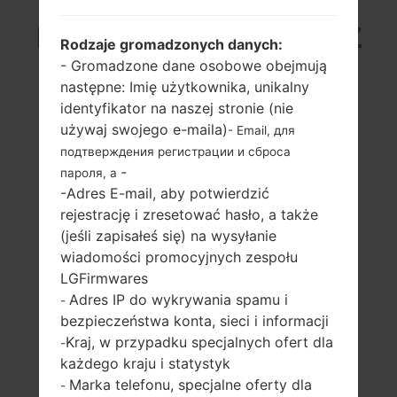
LG AS985 (LGAS985) Z
Rodzaje gromadzonych danych:
- Gromadzone dane osobowe obejmują
SERII LG G3
następne: Imię użytkownika, unikalny
identyfikator na naszej stronie (nie
używaj swojego e-maila)
- Email, для
подтверждения регистрации и сброса
-
пароля, а
-Adres E-mail, aby potwierdzić
5.5 in, 82.2 cm2
2.5 GHz Krait 400,
rejestrację i zresetować hasło, a także
(~75.3% stosunek
Qualcomm
ekranu do ciała)
MSM8974AC
(jeśli zapisałeś się) na wysyłanie
Snapdragon 801
1440 x 2560 pikseli
wiadomości promocyjnych zespołu
16:9 ratio (~538
3GB
LGFirmwares
gęstość pikseli na
Adres IP do wykrywania spamu i
-
cal)
bezpieczeństwa konta, sieci i informacji
Kraj, w przypadku specjalnych ofert dla
-
każdego kraju i statystyk
Marka telefonu, specjalne oferty dla
-