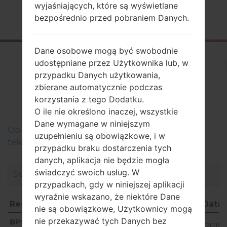
wyjaśniających, które są wyświetlane
Strona startowa
→
Seria
→
LG G3
→
LGAS985
bezpośrednio przed pobraniem Danych.
Dane osobowe mogą być swobodnie
Firmware
udostępniane przez Użytkownika lub, w
przypadku Danych użytkowania,
LGAS985(LGAS985)
zbierane automatycznie podczas
akaLG G3
korzystania z tego Dodatku.
O ile nie określono inaczej, wszystkie
Dane wymagane w niniejszym
Оpis regionów oprogramowania układowego dla
uzupełnieniu są obowiązkowe, i w
telefonów LG
przypadku braku dostarczenia tych
danych, aplikacja nie będzie mogła
świadczyć swoich usług. W
przypadkach, gdy w niniejszej aplikacji
wyraźnie wskazano, że niektóre Dane
Region
Nazwa pliku
OS
Rozmiar
Data
nie są obowiązkowe, Użytkownicy mogą
Region
Nazwa pliku
OS
Rozmiar
Data
Android
nie przekazywać tych Danych bez
BPS
AS98521a_01.kdz
2019-