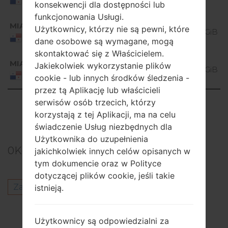
Panama
konsekwencji dla dostępności lub
Lollipop
funkcjonowania Usługi.
Android
MIA
K410f10f_00_0725.kdz
Użytkownicy, którzy nie są pewni, które
5.0.x
1.14 GiB
Panama
dane osobowe są wymagane, mogą
Lollipop
skontaktować się z Właścicielem.
Android
MIA
K410f10g_00_0220.kdz
Jakiekolwiek wykorzystanie plików
5.0.x
1.14 GiB
Panama
cookie - lub innych środków śledzenia -
Lollipop
przez tą Aplikację lub właścicieli
Showing 1 to 3 of 3 entries
serwisów osób trzecich, którzy
korzystają z tej Aplikacji, ma na celu
Previous
1
Next
świadczenie Usług niezbędnych dla
Użytkownika do uzupełnienia
0
Komentarze
jakichkolwiek innych celów opisanych w
tym dokumencie oraz w Polityce
dotyczącej plików cookie, jeśli takie
Zaloguj się
aby opublikować komentarz.
istnieją.
Inni modele z tej serii
Użytkownicy są odpowiedzialni za