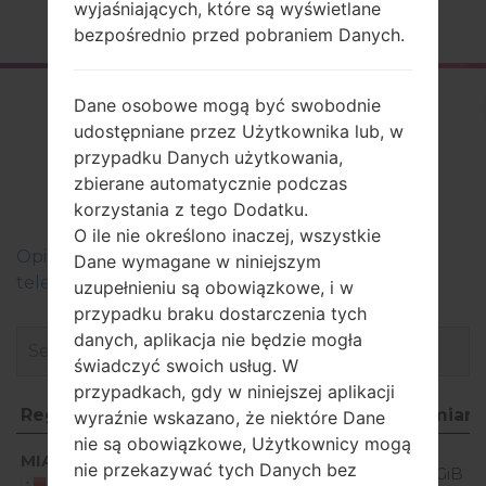
wyjaśniających, które są wyświetlane
Strona startowa
→
Seria
→
LG K10
→
LGK410F
bezpośrednio przed pobraniem Danych.
Firmware
Dane osobowe mogą być swobodnie
udostępniane przez Użytkownika lub, w
LGK410F(LGK410F)
przypadku Danych użytkowania,
akaLG K10
zbierane automatycznie podczas
korzystania z tego Dodatku.
O ile nie określono inaczej, wszystkie
Оpis regionów oprogramowania układowego dla
Dane wymagane w niniejszym
telefonów LG
uzupełnieniu są obowiązkowe, i w
przypadku braku dostarczenia tych
danych, aplikacja nie będzie mogła
świadczyć swoich usług. W
przypadkach, gdy w niniejszej aplikacji
Region
Nazwa pliku
OS
Rozmiar
wyraźnie wskazano, że niektóre Dane
nie są obowiązkowe, Użytkownicy mogą
Region
Nazwa pliku
OS
Rozmiar
Android
MIA
K410f10c_00_1116.kdz
nie przekazywać tych Danych bez
5.0.x
1.13 GiB