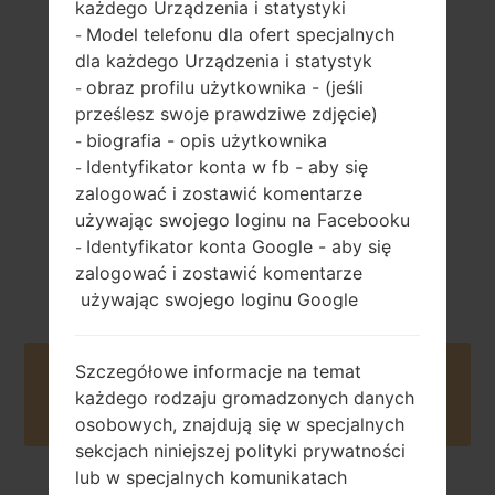
każdego Urządzenia i statystyki
Model telefonu dla ofert specjalnych
142 gramów (5.01
-
wymienny Li-Ion
uncji)
dla każdego Urządzenia i statystyk
2300 mAh
obraz profilu użytkownika - (jeśli
-
prześlesz swoje prawdziwe zdjęcie)
biografia - opis użytkownika
-
Identyfikator konta w fb - aby się
-
zalogować i zostawić komentarze
używając swojego loginu na Facebooku
Styczeń, 2016
Android 5.0.x
Identyfikator konta Google - aby się
-
Lollipop
zalogować i zostawić komentarze
używając swojego loginu Google
Szczegółowe informacje na temat
Buy accessories on Amazon
każdego rodzaju gromadzonych danych
osobowych, znajdują się w specjalnych
sekcjach niniejszej polityki prywatności
lub w specjalnych komunikatach