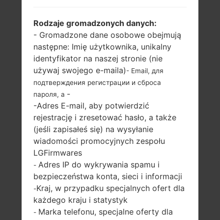
LG K410F (LGK410F) Z
Rodzaje gromadzonych danych:
- Gromadzone dane osobowe obejmują
SERII LG K10
następne: Imię użytkownika, unikalny
identyfikator na naszej stronie (nie
używaj swojego e-maila)
- Email, для
подтверждения регистрации и сброса
-
пароля, а
-Adres E-mail, aby potwierdzić
5.3 in (~70.6%
1.3Ghz ARM
rejestrację i zresetować hasło, a także
stosunek ekranu
Cortex-A53
(jeśli zapisałeś się) na wysyłanie
do ciała)
MediaTek MT6735
wiadomości promocyjnych zespołu
720 x 1280 pikseli
1GB
(~277 gęstość
LGFirmwares
pikseli na cal)
Adres IP do wykrywania spamu i
-
bezpieczeństwa konta, sieci i informacji
Kraj, w przypadku specjalnych ofert dla
-
każdego kraju i statystyk
Marka telefonu, specjalne oferty dla
-