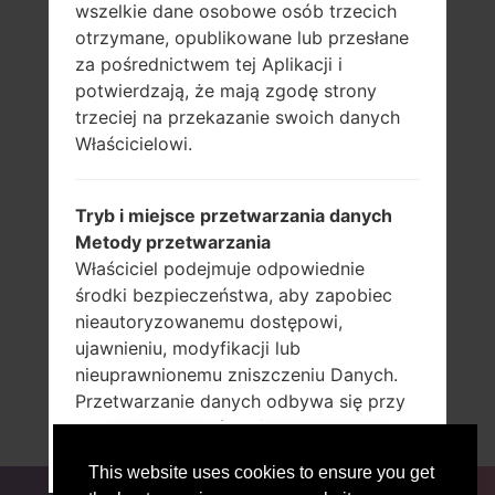
LG K10K410
wszelkie dane osobowe osób trzecich
LG K10K410A
otrzymane, opublikowane lub przesłane
LG K10K410G
za pośrednictwem tej Aplikacji i
LG K10K420N
potwierdzają, że mają zgodę strony
LG K10K420PR
trzeciej na przekazanie swoich danych
LG K10K425
Właścicielowi.
LG K10K425P
LG K10K428
Tryb i miejsce przetwarzania danych
LG K10K428SG
Metody przetwarzania
LG K10K430DSA
Właściciel podejmuje odpowiednie
LG K10K430F
środki bezpieczeństwa, aby zapobiec
LG K10K430H
nieautoryzowanemu dostępowi,
LG K10K430N
ujawnieniu, modyfikacji lub
LG K10K430P
nieuprawnionemu zniszczeniu Danych.
LG K10M250
Przetwarzanie danych odbywa się przy
LG K10MS428
użyciu komputerów i / lub narzędzi IT
LG K10MS428A
zgodnie z procedurami organizacyjnymi
RECENZJE
WYJŚĆ STĄD
This website uses cookies to ensure you get
i trybami ściśle powiązanymi z
DLA BLOGERÓW
AKTUALNOŚCI
PORÓWNAJ