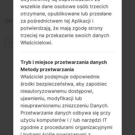
Previous
1
Next
wszelkie dane osobowe osób trzecich
otrzymane, opublikowane lub przesłane
0
Komentarze
za pośrednictwem tej Aplikacji i
potwierdzają, że mają zgodę strony
trzeciej na przekazanie swoich danych
Właścicielowi.
Zaloguj się
aby opublikować komentarz.
Inni modele z tej serii
Tryb i miejsce przetwarzania danych
LG K10K410
Metody przetwarzania
LG K10K410F
Właściciel podejmuje odpowiednie
LG K10K410G
środki bezpieczeństwa, aby zapobiec
LG K10K420N
nieautoryzowanemu dostępowi,
LG K10K420PR
ujawnieniu, modyfikacji lub
LG K10K425
nieuprawnionemu zniszczeniu Danych.
LG K10K425P
Przetwarzanie danych odbywa się przy
LG K10K428
użyciu komputerów i / lub narzędzi IT
LG K10K428SG
zgodnie z procedurami organizacyjnymi
LG K10K430DSA
i trybami ściśle powiązanymi z