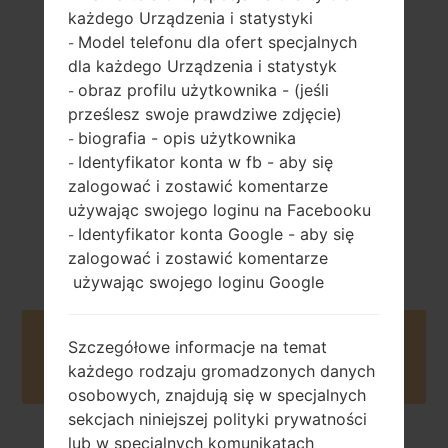
każdego Urządzenia i statystyki
142 gramów (5.01
wymienny Li-Ion
Model telefonu dla ofert specjalnych
-
uncji)
2300 mAh
dla każdego Urządzenia i statystyk
obraz profilu użytkownika - (jeśli
-
prześlesz swoje prawdziwe zdjęcie)
biografia - opis użytkownika
-
Identyfikator konta w fb - aby się
-
zalogować i zostawić komentarze
Styczeń, 2016
używając swojego loginu na Facebooku
Android 5.0.x
Identyfikator konta Google - aby się
-
Lollipop
zalogować i zostawić komentarze
używając swojego loginu Google
Buy accessories on Amazon
Szczegółowe informacje na temat
każdego rodzaju gromadzonych danych
osobowych, znajdują się w specjalnych
sekcjach niniejszej polityki prywatności
lub w specjalnych komunikatach