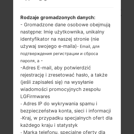
LG K410A (LGK410A) Z
Rodzaje gromadzonych danych:
SERII LG K10
- Gromadzone dane osobowe obejmują
następne: Imię użytkownika, unikalny
identyfikator na naszej stronie (nie
używaj swojego e-maila)
- Email, для
подтверждения регистрации и сброса
-
пароля, а
5.3 in (~70.6%
1.3Ghz ARM
-Adres E-mail, aby potwierdzić
stosunek ekranu
Cortex-A53
rejestrację i zresetować hasło, a także
do ciała)
MediaTek MT6735
(jeśli zapisałeś się) na wysyłanie
720 x 1280 pikseli
1GB
wiadomości promocyjnych zespołu
(~277 gęstość
LGFirmwares
pikseli na cal)
Adres IP do wykrywania spamu i
-
bezpieczeństwa konta, sieci i informacji
Kraj, w przypadku specjalnych ofert dla
-
każdego kraju i statystyk
Marka telefonu, specjalne oferty dla
-