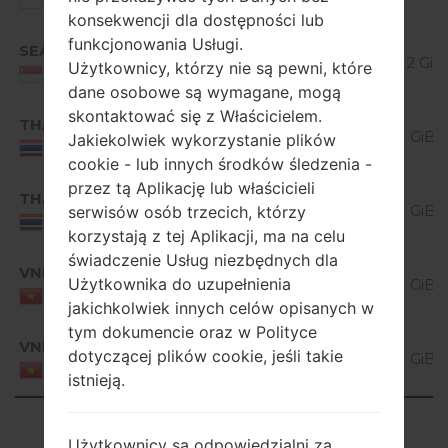
Singapore
Lollipop
konsekwencji dla dostępności lub
Android
funkcjonowania Usługi.
SEA
K410A10d_00_0228.kdz
5.0.x
1.12 GiB
Użytkownicy, którzy nie są pewni, które
Singapore
Lollipop
dane osobowe są wymagane, mogą
Android
skontaktować się z Właścicielem.
THA
K410A10c_00_0314.kdz
5.0.x
1.1 GiB
Jakiekolwiek wykorzystanie plików
Thailand
Lollipop
cookie - lub innych środków śledzenia -
przez tą Aplikację lub właścicieli
Android
THA
K410A10d_00_0221.kdz
5.0.x
1.1 GiB
serwisów osób trzecich, którzy
Thailand
Lollipop
korzystają z tej Aplikacji, ma na celu
świadczenie Usług niezbędnych dla
Android
VNM
K410A10c_00_0314.kdz
Użytkownika do uzupełnienia
5.0.x
1.1 GiB
Viet Nam
Lollipop
jakichkolwiek innych celów opisanych w
tym dokumencie oraz w Polityce
Android
VNM
K410A10d_00_0221.kdz
dotyczącej plików cookie, jeśli takie
5.0.x
1.1 GiB
Viet Nam
istnieją.
Lollipop
Showing 1 to 6 of 6 entries
Użytkownicy są odpowiedzialni za