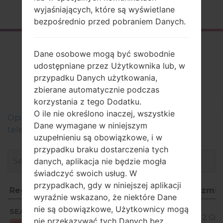
Strona startowa
→
Seria
→
LG K10
→
LGK410A
wyjaśniających, które są wyświetlane
bezpośrednio przed pobraniem Danych.
Firmware
Dane osobowe mogą być swobodnie
LGK410A(LGK410A)
udostępniane przez Użytkownika lub, w
przypadku Danych użytkowania,
akaLG K10
zbierane automatycznie podczas
korzystania z tego Dodatku.
O ile nie określono inaczej, wszystkie
Оpis regionów oprogramowania układowego dla
Dane wymagane w niniejszym
telefonów LG
uzupełnieniu są obowiązkowe, i w
przypadku braku dostarczenia tych
danych, aplikacja nie będzie mogła
świadczyć swoich usług. W
przypadkach, gdy w niniejszej aplikacji
Region
Nazwa pliku
OS
Rozmia
wyraźnie wskazano, że niektóre Dane
Region
Nazwa pliku
OS
Rozmi
Android
nie są obowiązkowe, Użytkownicy mogą
SEA
K410A10c_00_0227.kdz
5.0.x
1.12 GiB
nie przekazywać tych Danych bez