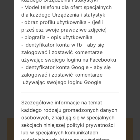
Model telefonu dla ofert specjalnych
-
dla każdego Urządzenia i statystyk
obraz profilu użytkownika - (jeśli
-
121 gramów (4.27
niewymienny Li-
prześlesz swoje prawdziwe zdjęcie)
uncji)
Ion 2100 mAh
biografia - opis użytkownika
-
Identyfikator konta w fb - aby się
-
zalogować i zostawić komentarze
używając swojego loginu na Facebooku
Identyfikator konta Google - aby się
-
zalogować i zostawić komentarze
Maj, 2016
używając swojego loginu Google
Android 6.0.x
Marshmallow
Mirror Release
Szczegółowe informacje na temat
każdego rodzaju gromadzonych danych
osobowych, znajdują się w specjalnych
sekcjach niniejszej polityki prywatności
Buy accessories on Amazon
lub w specjalnych komunikatach
wyjaśniających, które są wyświetlane