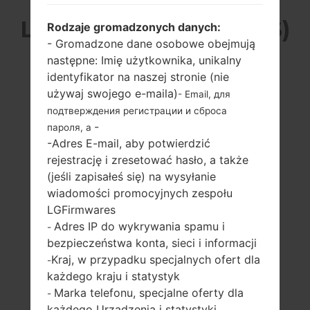
LG K200DS (LGK200DS)
Rodzaje gromadzonych danych:
- Gromadzone dane osobowe obejmują
Z SERII LG X STYLE
następne: Imię użytkownika, unikalny
identyfikator na naszej stronie (nie
DUAL
używaj swojego e-maila)
- Email, для
подтверждения регистрации и сброса
-
пароля, а
-Adres E-mail, aby potwierdzić
rejestrację i zresetować hasło, a także
(jeśli zapisałeś się) na wysyłanie
5.0 in (~66.7%
1.3 GHz Cortex-A7
wiadomości promocyjnych zespołu
stosunek ekranu
Qualcomm
LGFirmwares
do ciała)
MSM8909
Adres IP do wykrywania spamu i
-
Snapdragon 210
720 x 1280 pikseli
bezpieczeństwa konta, sieci i informacji
(~294 gęstość
1.5GB
Kraj, w przypadku specjalnych ofert dla
-
pikseli na cal)
każdego kraju i statystyk
Marka telefonu, specjalne oferty dla
-
każdego Urządzenia i statystyki