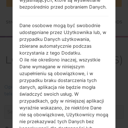
bezpośrednio przed pobraniem Danych.
Strona startowa
→
Seria
→
LG X Style Dual
→
LGK200DS
Dane osobowe mogą być swobodnie
udostępniane przez Użytkownika lub, w
przypadku Danych użytkowania,
zbierane automatycznie podczas
Firmware
korzystania z tego Dodatku.
LGK200DS(LGK200DS)
O ile nie określono inaczej, wszystkie
Dane wymagane w niniejszym
akaLG X Style Dual
uzupełnieniu są obowiązkowe, i w
przypadku braku dostarczenia tych
danych, aplikacja nie będzie mogła
Оpis regionów oprogramowania układowego dla
świadczyć swoich usług. W
telefonów LG
przypadkach, gdy w niniejszej aplikacji
wyraźnie wskazano, że niektóre Dane
nie są obowiązkowe, Użytkownicy mogą
nie przekazywać tych Danych bez