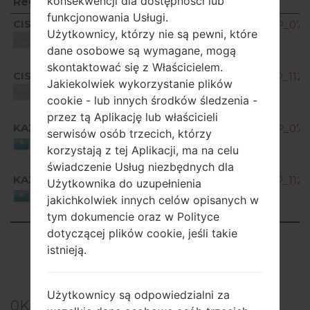
konsekwencji dla dostępności lub
Region
Nazwa pliku
funkcjonowania Usługi.
Region
Nazwa pliku
CIS
K200ds10B_00_OPEN_CIS_DS_OP_0701
Użytkownicy, którzy nie są pewni, które
Unknown
dane osobowe są wymagane, mogą
skontaktować się z Właścicielem.
CIS
K200ds10C_00_OPEN_CIS_DS_OP_1128
Jakiekolwiek wykorzystanie plików
Unknown
cookie - lub innych środków śledzenia -
przez tą Aplikację lub właścicieli
KAZ
K200ds10B_00_OPEN_CIS_DS_OP_0701
serwisów osób trzecich, którzy
Kazakhstan
korzystają z tej Aplikacji, ma na celu
świadczenie Usług niezbędnych dla
KAZ
K200ds10C_00_OPEN_CIS_DS_OP_1128
Użytkownika do uzupełnienia
Kazakhstan
jakichkolwiek innych celów opisanych w
tym dokumencie oraz w Polityce
dotyczącej plików cookie, jeśli takie
Showing 1 to 4 of 4 entries
istnieją.
Previous
1
Next
Użytkownicy są odpowiedzialni za
0
Komentarze