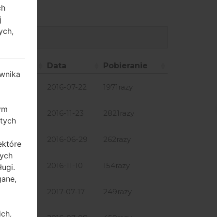
ch
j
ych,
ozmiar
Data
Pobieranie
wnika
ozmiar
Data
Pobieranie
18 GiB
2016-07-22
1971razy
zym
.02 GiB
2016-11-23
2821razy
 tych
.22 GiB
2016-06-29
262razy
ektóre
tych
.04 GiB
2016-11-10
154razy
ugi.
gane,
.07 GiB
2017-07-17
249razy
ich,