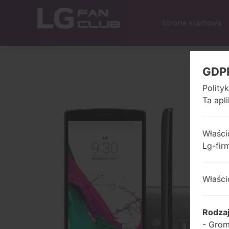
Strona startowa
GDP
Polity
Ta apl
Właści
Lg-fir
Właści
Rodza
- Grom