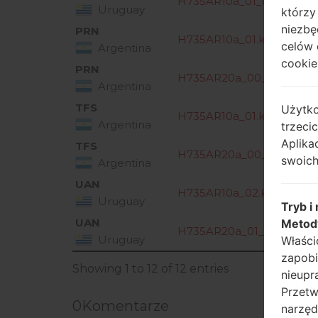
H735AR10a_01_0108.kdz
Uruguay
którzy
niezbę
PRN
H735AR10a_01.kdz
celów 
Argentina
cookie,
PRN
H735AR20a_00_1107.kdz
Argentina
TFS
Użytko
H735AR10a_01.kdz
Argentina
trzeci
Aplika
TFS
H735AR20a_00_0913.kdz
swoich
Argentina
UAN
H735AR10a_02.kdz
Uruguay
Tryb i
UAN
Metod
H735AR20a_01_0530.kdz
Uruguay
Właści
zapobi
Showing 1 to 12 of 12 entries
nieupr
Przetw
0
Komentarze
narzęd