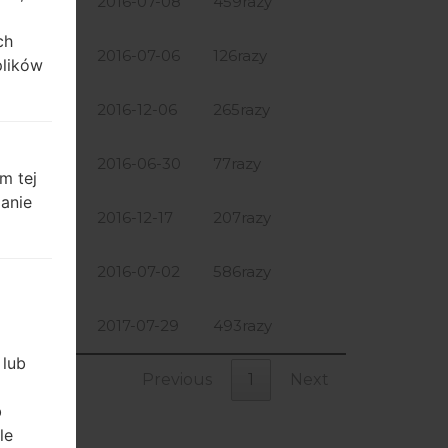
.28 GiB
2016-07-08
459razy
ch
.22 GiB
2016-07-06
126razy
plików
.06 GiB
2016-12-06
265razy
.22 GiB
2016-06-30
77razy
m tej
zanie
.04 GiB
2016-12-17
207razy
.22 GiB
2016-07-02
586razy
.06 GiB
2017-07-29
493razy
 lub
Previous
1
Next
b
le