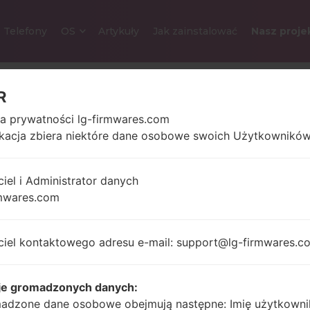
Telefony
OS
Artykuły
Jak zainstalować
Nasz proje
R
LG H735AR (LGH735AR) 
ka prywatności lg-firmwares.com
ikacja zbiera niektóre dane osobowe swoich Użytkowników
5.2 in (~72.3%
139 gram
stosunek ekranu do
uncji)
ciel i Administrator danych
ciała)
mwares.com
1080 x 1920 pikseli
(~423 gęstość pikseli na
cal)
ciel kontaktowego adresu e-mail: support@lg-firmwares.c
4x1.5 GHz Cortex-
je gromadzonych danych:
Android 6.
A53 & 4x1.0 GHz
adzone dane osobowe obejmują następne: Imię użytkowni
Marshmal