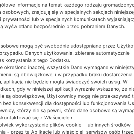
ółowe informacje na temat każdego rodzaju gromadzony
o dla telefonów LG
 osobowych, znajdują się w specjalnych sekcjach niniejsze
ki prywatności lub w specjalnych komunikatach wyjaśniając
są wyświetlane bezpośrednio przed pobraniem Danych.
OS
R
osobowe mogą być swobodnie udostępniane przez Użytko
OS
R
 przypadku Danych użytkowania, zbierane automatycznie
Unknown
1.
s korzystania z tego Dodatku.
nie określono inaczej, wszystkie Dane wymagane w niniejs
Android 6.0.x Marshmallow
1
nieniu są obowiązkowe, i w przypadku braku dostarczenia
, aplikacja nie będzie mogła świadczyć swoich usług. W
Unknown
1
dkach, gdy w niniejszej aplikacji wyraźnie wskazano, że ni
ie są obowiązkowe, Użytkownicy mogą nie przekazywać 
Android 6.0.x Marshmallow
1
 bez konsekwencji dla dostępności lub funkcjonowania Usł
wnicy, którzy nie są pewni, które dane osobowe są wyma
kontaktować się z Właścicielem.
z
Android 6.0.x Marshmallow
1
olwiek wykorzystanie plików cookie - lub innych środków
nia - przez tą Aplikację lub właścicieli serwisów osób trzec