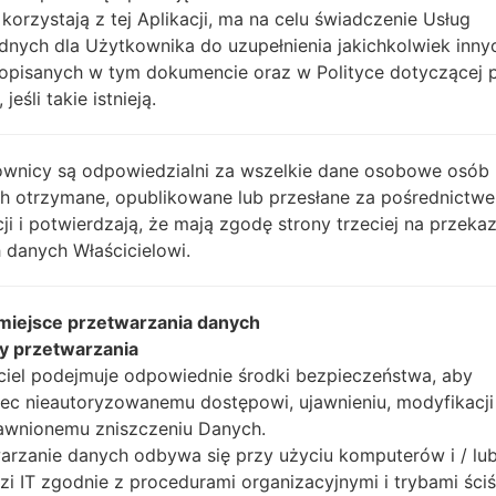
Android 5.1.x Lollipop Mirror Release
1
 korzystają z tej Aplikacji, ma na celu świadczenie Usług
dnych dla Użytkownika do uzupełnienia jakichkolwiek inny
Unknown
1
opisanych w tym dokumencie oraz w Polityce dotyczącej 
 jeśli takie istnieją.
Android 6.0.x Marshmallow
1
wnicy są odpowiedzialni za wszelkie dane osobowe osób
Unknown
1
ch otrzymane, opublikowane lub przesłane za pośrednictwe
cji i potwierdzają, że mają zgodę strony trzeciej na przeka
Android 6.0.x Marshmallow
1
 danych Właścicielowi.
Android 5.1.x Lollipop Mirror Release
1
 miejsce przetwarzania danych
y przetwarzania
Android 6.0.x Marshmallow
1
ciel podejmuje odpowiednie środki bezpieczeństwa, aby
ec nieautoryzowanemu dostępowi, ujawnieniu, modyfikacji
awnionemu zniszczeniu Danych.
arzanie danych odbywa się przy użyciu komputerów i / lu
zi IT zgodnie z procedurami organizacyjnymi i trybami ściś