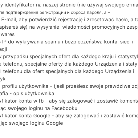
Cortex-A53
ny identyfikator na naszej stronie (nie używaj swojego e-ma
Qualcomm
-
для подтверждения регистрации и сброса пароля, а
MSM8939
 E-mail, aby potwierdzić rejestrację i zresetować hasło, a 
Snapdragon 615
 zapisałeś się) na wysyłanie wiadomości promocyjnych zesp
1.5GB
mwares
 IP do wykrywania spamu i bezpieczeństwa konta, sieci i
acji
 w przypadku specjalnych ofert dla każdego kraju i statysty
Buy accessories on Amazon
 telefonu, specjalne oferty dla każdego Urządzenia i staty
 telefonu dla ofert specjalnych dla każdego Urządzenia i
tyk
Strona startowa
→
Seria
→
LG G4 Beat
→
LGH735AR
 profilu użytkownika - (jeśli prześlesz swoje prawdziwe zd
afia - opis użytkownika
yfikator konta w fb - aby się zalogować i zostawić koment
ąc swojego loginu na Facebooku
yfikator konta Google - aby się zalogować i zostawić kom
LGH735AR(LGH735AR) aka
ąc swojego loginu Google