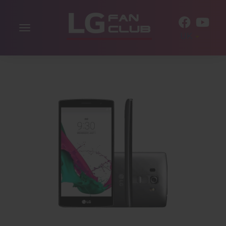
Включити
UK
навігацію