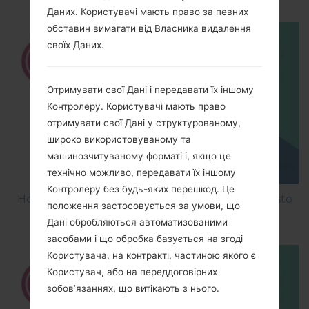
Даних. Користувачі мають право за певних
обставин вимагати від Власника видалення
своїх Даних.
Отримувати свої Дані і передавати їх іншому
Контролеру. Користувачі мають право
отримувати свої Дані у структурованому,
широко використовуваному та
машинозчитуваному форматі і, якщо це
технічно можливо, передавати їх іншому
Контролеру без будь-яких перешкод. Це
How to Factory Reset through menu on LG Aristo
положення застосовується за умови, що
MS210?
Дані обробляються автоматизованими
засобами і що обробка базується на згоді
Користувача, на контракті, частиною якого є
Користувач, або на переддоговірних
зобов’язаннях, що витікають з нього.