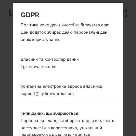
LG H735AR (LGH735AR)
GDPR
З СЕРІЇ LG G4 BEAT
Політика конфіденційності lg-firmwares.com
Цей додаток збирає деякі персональні дані
своїх користувачів.
Власник та контролер даних
Lg-firmwares.com
5.2 in (~72.3%
4x1.5 GHz Cortex-
співвідношення
A53 & 4x1.0 GHz
екрану до тіла)
Cortex-A53
Qualcomm
Контактна електронна адреса власника:
1080 x 1920
MSM8939
support@lg-firmwares.com
пікселів (~423
Snapdragon 615
щільність пікселів
на дюйм)
1.5GB
Типи даних, що збираються:
Персональні дані, які збираються, охоплюють
наступне: Ім’я користувача, унікальний
ідентифікатор на нашому сайті (не