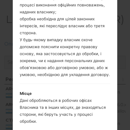
Прошивки
процесі виконання офіційних повноважень,
наданих власнику;
LGH735AR(LGH735AR)
обробка необхідна для цілей законних
akaLG G4 Beat
інтересів, які переслідує власник або третя
сторона.
У будь-якому випадку власник охоче
Описання регіонів прошивок телефонів LG
допоможе пояснити конкретну правову
основу, яка застосовується до обробки, і
зокрема, чи є надання персональних даних
обов’язковою або договірною умовою, або ж
умовою, необхідною для укладення договору.
Регіон
Назва файлу
ОС
Р
Регіон
Назва файлу
ОС
ARG
H735AR10b_00.kdz
Unknown
Місце
Argentina
Дані обробляються в робочих офісах
ARG
H735AR20a_00_0815.kdz
Android 6.0.x
Власника та в інших місцях, де знаходяться
Marshmallow
Argentina
сторони, які беруть участь у процесі
CTI
обробки.
H735AR10a_01.kdz
Unknown
Argentina