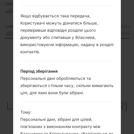
UAN
Lollipop
H735AR10a_02.kdz
Mirror
Uruguay
Якщо відбувається така передача,
Release
Користувачі можуть дізнатися більше,
UAN
H735AR20a_01_0530.kdz
Android 6.0.x
перевіривши відповідні розділи цього
Marshmallow
Uruguay
документу або спитавши у Власника,
використовуючи інформацію, надану в розділі
Showing 1 to 12 of 12 entries
контактів.
Previous
1
Next
Період зберігання
Персональні дані обробляються та
зберігаються стільки часу, скільки вимагають
Статті
цілі, для яких вони були зібрані.
LGH735AR(LGH735AR)
Тому:
akaLG G4 Beat
Персональні дані, зібрані для цілей,
пов’язаних з виконанням контракту між
Власником та Користувачем, зберігаються до