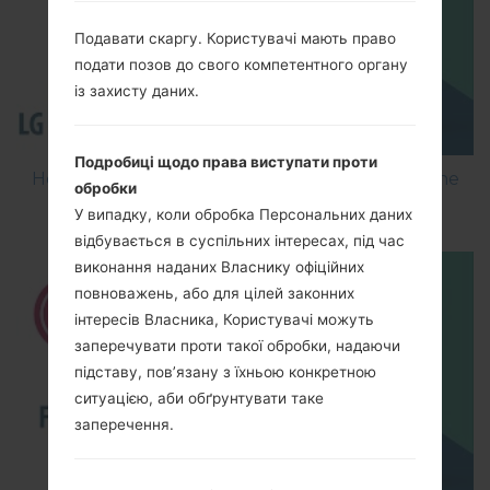
Подавати скаргу. Користувачі мають право
подати позов до свого компетентного органу
із захисту даних.
Подробиці щодо права виступати проти
How to Flash Stock Firmware on LG Smartphone
обробки
using LG Flash Tool 2014?
У випадку, коли обробка Персональних даних
відбувається в суспільних інтересах, під час
виконання наданих Власнику офіційних
повноважень, або для цілей законних
інтересів Власника, Користувачі можуть
заперечувати проти такої обробки, надаючи
підставу, пов’язану з їхньою конкретною
ситуацією, аби обґрунтувати таке
заперечення.