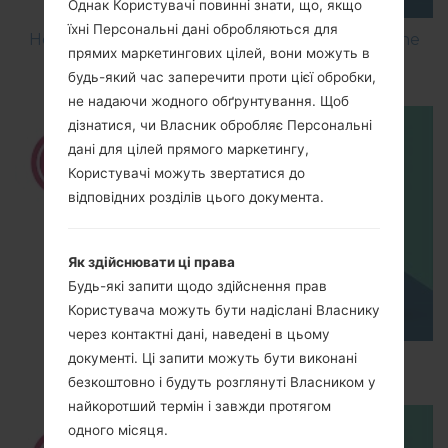
Однак Користувачі повинні знати, що, якщо
їхні Персональні дані обробляються для
How to Flash Stock Firmware on LG Smartphone
прямих маркетингових цілей, вони можуть в
using LG UP?
будь-який час заперечити проти цієї обробки,
не надаючи жодного обґрунтування. Щоб
дізнатися, чи Власник обробляє Персональні
дані для цілей прямого маркетингу,
Користувачі можуть звертатися до
відповідних розділів цього документа.
Як здійснювати ці права
Будь-які запити щодо здійснення прав
Користувача можуть бути надіслані Власнику
через контактні дані, наведені в цьому
документі. Ці запити можуть бути виконані
How to Hard Reset on LG G5 H850?
безкоштовно і будуть розглянуті Власником у
найкоротший термін і завжди протягом
одного місяця.