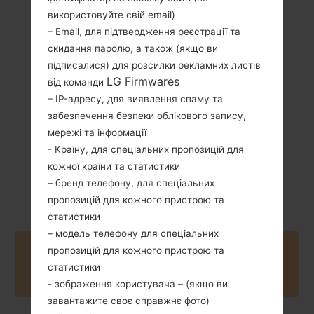
використовуйте свій email)
– Email, для підтвердження реєстрації та
139 грам (4.90
Зємний Li-Ion
скидання паролю, а також (якщо ви
унції)
2300 mAh
підписалися) для розсилки рекламних листів
LG Firmwares
від команди
– IP-адресу, для виявлення спаму та
забезпечення безпеки облікового запису,
мережі та інформації
- Країну, для спеціальних пропозицій для
Серпень, 2015
кожної країни та статистики
Android 6.0.x
Marshmallow
– бренд телефону, для спеціальних
пропозицій для кожного пристрою та
статистики
– модель телефону для спеціальних
пропозицій для кожного пристрою та
Buy accessories on Amazon
статистики
- зображення користувача – (якщо ви
завантажите своє справжнє фото)