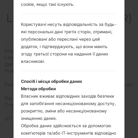
Специфікація
cookie, якщо такі існують.
LGH735AR(LGH735AR)
Користувачі несуть відповідальність за будь-
akaLG G4 Beat
які персональні дані третіх сторін, отримані,
опубліковані або переслані через цей
Модель та її характеристики
додаток, і підтверджують, що вони мають
Модель
LGH735AR
згоду третьої сторони на надання її даних
Серія
LG G4 Beat
власникові.
Дата випуску
Серпень, 2015
Глибина
9.9 міліметрів (0.39
дюйма)
Спосіб і місце обробки даних
Розміри (ширина/висота)
142.7 x 72.6 міліметрів (5.62
Методи обробки
x 2.86 дюйма)
Власник вживає відповідних заходів безпеки
Вага
139 грам (4.90 унції)
для запобігання несанкціонованому доступу,
Операційна система
Android 5.1.1 (Lollipop)
розкриттю, зміни або несанкціонованому
Апаратне забезпечення
ЦП (процесор)
4x1.5 GHz Cortex-A53 &
знищенню даних.
4x1.0 GHz Cortex-A53
Обробка даних здійснюється за допомогою
Qualcomm MSM8939
комп’ютерів та/або ІТ-інструментів відповідно