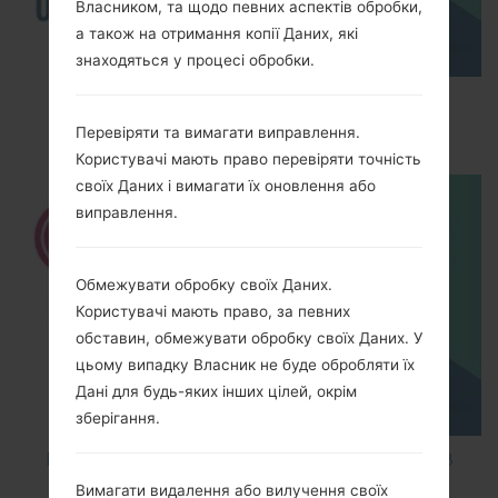
Власником, та щодо певних аспектів обробки,
а також на отримання копії Даних, які
знаходяться у процесі обробки.
How to Enable Developer Options & USB
Debugging on LG ?
Перевіряти та вимагати виправлення.
Користувачі мають право перевіряти точність
своїх Даних і вимагати їх оновлення або
виправлення.
Обмежувати обробку своїх Даних.
Користувачі мають право, за певних
обставин, обмежувати обробку своїх Даних. У
цьому випадку Власник не буде обробляти їх
Дані для будь-яких інших цілей, окрім
зберігання.
How to Factory Reset through code on LG K8
M200E?
Вимагати видалення або вилучення своїх