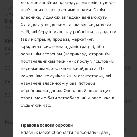
Snapdragon 615
до організаційних процедур і методів, суворо
Ядра процесора
Восьмиядерний
пов’язаних із зазначеними цілями. Окрім
Оперативна память
1.5GB
власника, у деяких випадках дані можуть
Внутрішня память
8GB
бути доступні деяким типам відповідальних
Зовнішня память
microSD, до 32 GB
осіб, які беруть участь у роботі цього додатку
Мережа та дані
(адміністрація, продажі, маркетинг,
Кількість місць для сім
2 Мікро SIM
юридична, системна адміністрація), або
карт
зовнішнім сторонам (наприклад, стороннім
2G
GSM 850/900/1800/1900
MHz
постачальникам технічних послуг, поштовим
3G
HSDPA 850/900/1900/2100
перевізникам, хостинг-провайдерам, ІТ-
MHz
компаніям, комунікаційним агентствам), які
(4G) LTE
LTE band 1(2100), 3(1800),
назначені власником у разі потреби
5(850), 7(2600), 8(900)
обробниками даних. Оновлений список цих
5G network
-
сторін може бути затребуваний у власника в
Дані
GPRS,EDGE,HSDPA,HSUPA
будь-який час.
,HSPA,HSPA+,LTE
Дисплей
Розмір екрану
5.2 in (~72.3%
Правова основа обробки
співвідношення екрану
Власник може обробляти персональні дані,
до тіла)