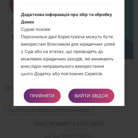
Додаткова інформація про збір та обробку
Даних
Судові позови
Персональні дані Користувача можуть бути
використані Власником для юридичних цілей
у Суді або на етапах, що призводять до
можливих юридичних заходів, які виникають
TOP 5 SECRET CODES for LG!
внаслідок неправильного використання
цього Додатку або пов’язаних Сервісів.
0
Коментарі
Користувач засвідчує, що він
ПРИЙНЯТИ
ВИЙТИ ЗВІДСИ
проінформований про те, що Власника може
бути зобов’язано розкрити Персоналі дані за
Увійти
щоб залишити коментар.
запитом органів державної влади.
Інші моделі з цієї серії
LG G4 BeatH735MT
Додаткова інформація щодо Персональних