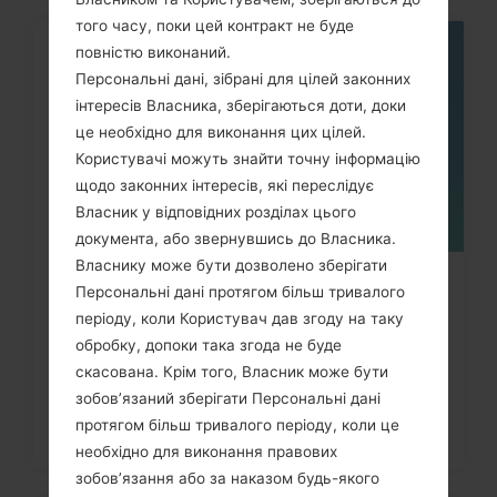
того часу, поки цей контракт не буде
повністю виконаний.
05
ТРАВ.
Персональні дані, зібрані для цілей законних
інтересів Власника, зберігаються доти, доки
це необхідно для виконання цих цілей.
Користувачі можуть знайти точну інформацію
щодо законних інтересів, які переслідує
Власник у відповідних розділах цього
документа, або звернувшись до Власника.
Власнику може бути дозволено зберігати
Як видалити усі дані з телефона
Персональні дані протягом більш тривалого
періоду, коли Користувач дав згоду на таку
LG G3, G4, G5, G7 та...
обробку, допоки така згода не буде
скасована. Крім того, Власник може бути
зобов’язаний зберігати Персональні дані
протягом більш тривалого періоду, коли це
необхідно для виконання правових
зобов’язання або за наказом будь-якого