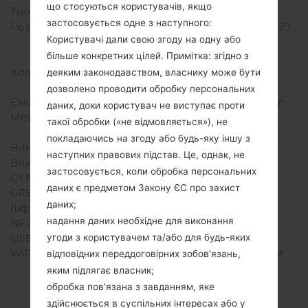
що стосуються користувачів, якщо
Тип екрану
IPS LCD
застосовується одне з наступного:
Розширення екрану
1080 x 1920 пікселів (~423
Користувачі дали свою згоду на одну або
щільність пікселів на
більше конкретних цілей. Примітка: згідно з
дюйм)
Кольори екрану
16M кольорів
деяким законодавством, власнику може бути
Акамулятор і клавіатура
дозволено проводити обробку персональних
Ємність акумулятора
Зємний Li-Ion 2300 mAh
даних, доки користувач не виступає проти
Механічна клавіатура
-
такої обробки («не відмовляється»), не
Інтерфейси
покладаючись на згоду або будь-яку іншу з
Вихід для аудіо
3.5mm jack
наступних правових підстав. Це, однак, не
Bluetooth
Версія 4.1, A2DP
застосовується, коли обробка персональних
DLNA
Ні
даних є предметом Закону ЄС про захист
GPS
Так, A-GPS, GLONASS
даних;
Інфрачервоний порт
Ні
надання даних необхідне для виконання
NFC
Так
угоди з користувачем та/або для будь-яких
USB
microUSB 2.0
WiFi
Wi-Fi802.11b/g/n, hotspot
відповідних переддоговірних зобов’язань,
яким підлягає власник;
обробка пов’язана з завданням, яке
здійснюється в суспільних інтересах або у