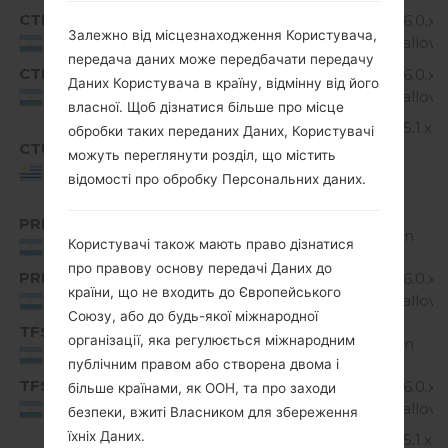
CTI
H735AR20a_00_0922.kdz
Android 6.0.x
Залежно від місцезнаходження Користувача,
Marshmallow
Argentina
передача даних може передбачати передачу
CTI
H735AR20b_00_0609.kdz
Android 6.0.x
Даних Користувача в країну, відмінну від його
Marshmallow
Argentina
власної. Щоб дізнатися більше про місце
Android 5.1.x
обробки таких переданих Даних, Користувачі
CTU
H735AR10a_01_0108.kdz
Lollipop
можуть переглянути розділ, що містить
Mirror
Uruguay
відомості про обробку Персональних даних.
Release
PRN
H735AR10a_01.kdz
Unknown
Користувачі також мають право дізнатися
Argentina
про правову основу передачі Даних до
PRN
H735AR20a_00_1107.kdz
Android 6.0.x
країни, що не входить до Європейського
Marshmallow
Argentina
Союзу, або до будь-якої міжнародної
TFS
організації, яка регулюється міжнародним
H735AR10a_01.kdz
Unknown
Argentina
публічним правом або створена двома і
TFS
H735AR20a_00_0913.kdz
Android 6.0.x
більше країнами, як ООН, та про заходи
Marshmallow
Argentina
безпеки, вжиті Власником для збереження
їхніх Даних.
Android 5.1.x