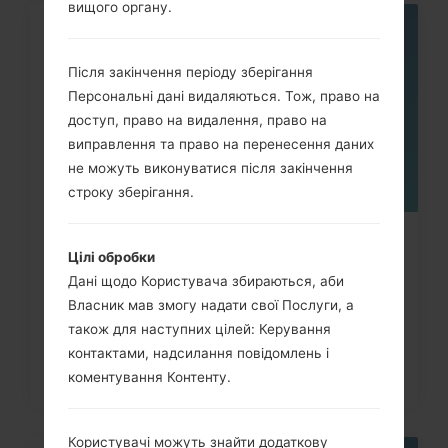
вищого органу.
05
ТРАВ.
Після закінчення періоду зберігання
Персональні дані видаляються. Тож, право на
доступ, право на видалення, право на
виправлення та право на перенесення даних
не можуть виконуватися після закінчення
строку зберігання.
Як скинути до заводських
Цілі обробки
налаштувань за допомогою коду...
Дані щодо Користувача збираються, аби
Власник мав змогу надати свої Послуги, а
також для наступних цілей: Керування
контактами, надсилання повідомлень і
коментування Контенту.
Користувачі можуть знайти додаткову