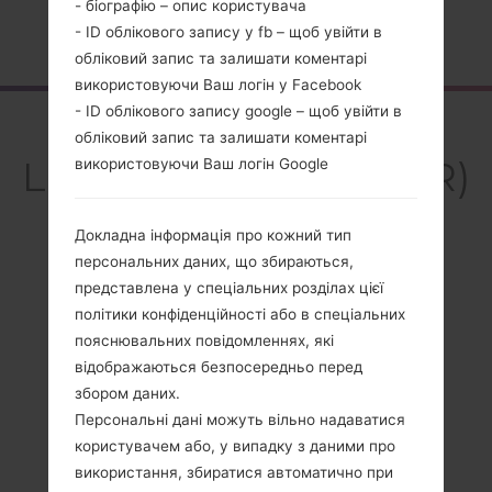
- біографію – опис користувача
Головна
→
Серія
→
LG G4 Beat
→
LGH735AR
- ID облікового запису у fb – щоб увійти в
обліковий запис та залишати коментарі
використовуючи Ваш логін у Facebook
- ID облікового запису google – щоб увійти в
Огляд
обліковий запис та залишати коментарі
LGH735AR(LGH735AR)
використовуючи Ваш логін Google
akaLG G4 Beat
Докладна інформація про кожний тип
персональних даних, що збираються,
представлена у спеціальних розділах цієї
політики конфіденційності або в спеціальних
Порівняти
пояснювальних повідомленнях, які
відображаються безпосередньо перед
збором даних.
Персональні дані можуть вільно надаватися
користувачем або, у випадку з даними про
використання, збиратися автоматично при