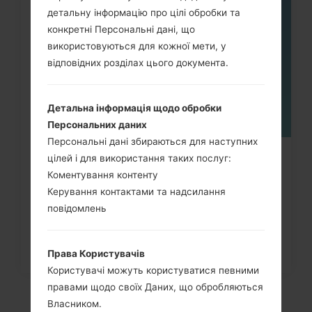
детальну інформацію про цілі обробки та
05
ТРАВ.
конкретні Персональні дані, що
використовуються для кожної мети, у
відповідних розділах цього документа.
Детальна інформація щодо обробки
Персональних даних
Персональні дані збираються для наступних
цілей і для використання таких послуг:
Як видалити усі дані з телефону
Коментування контенту
через меню на LG G3,...
Керування контактами та надсилання
повідомлень
Права Користувачів
Користувачі можуть користуватися певними
правами щодо своїх Даних, що обробляються
Власником.