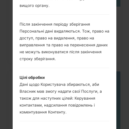
вищого органу.
Як видалити усі дані з телефона
Після закінчення періоду зберігання
LG G3, G4, G5, G7 та...
Персональні дані видаляються. Тож, право на
доступ, право на видалення, право на
виправлення та право на перенесення даних
не можуть виконуватися після закінчення
строку зберігання.
Цілі обробки
05
Дані щодо Користувача збираються, аби
ТРАВ.
Власник мав змогу надати свої Послуги, а
також для наступних цілей: Керування
контактами, надсилання повідомлень і
коментування Контенту.