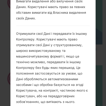
Вимагати видалення або вилучення своїх
Даних. Користувачі мають право за певних
обставин вимагати від Власника видалення
своїх Даних.
Отримувати свої Дані і передавати їх іншому
Контролеру. Користувачі мають право
отримувати свої Дані у структурованому,
How to Factory Reset through code on LG K8
широко використовуваному та
M200E?
машинозчитуваному форматі і, якщо це
технічно можливо, передавати їх іншому
Контролеру без будь-яких перешкод. Це
положення застосовується за умови, що
Дані обробляються автоматизованими
засобами і що обробка базується на згоді
Користувача, на контракті, частиною якого є
Користувач, або на переддоговірних
зобов’язаннях, що витікають з нього.