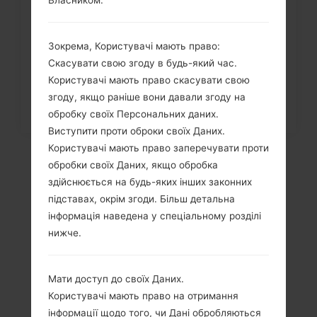
Як видалити усі дані з телефону
через меню на LG G3,...
Зокрема, Користувачі мають право:
Скасувати свою згоду в будь-який час.
Користувачі мають право скасувати свою
згоду, якщо раніше вони давали згоду на
обробку своїх Персональних даних.
Виступити проти оброки своїх Даних.
Користувачі мають право заперечувати проти
обробки своїх Даних, якщо обробка
здійснюється на будь-яких інших законних
підставах, окрім згоди. Більш детальна
інформація наведена у спеціальному розділі
нижче.
Мати доступ до своїх Даних.
Відео
Користувачі мають право на отримання
інформації щодо того, чи Дані обробляються