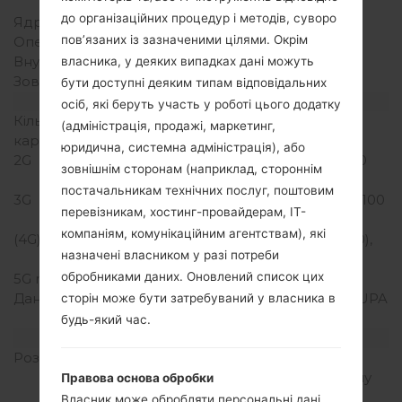
Snapdragon 615
до організаційних процедур і методів, суворо
Ядра процесора
Восьмиядерний
пов’язаних із зазначеними цілями. Окрім
Оперативна память
1.5GB
Внутрішня память
8GB
власника, у деяких випадках дані можуть
Зовнішня память
microSD, до 32 GB
бути доступні деяким типам відповідальних
Мережа та дані
осіб, які беруть участь у роботі цього додатку
Кількість місць для сім
1 Мікро SIM
(адміністрація, продажі, маркетинг,
карт
юридична, системна адміністрація), або
2G
GSM 850/900/1800/1900
зовнішнім сторонам (наприклад, стороннім
MHz
постачальникам технічних послуг, поштовим
3G
HSDPA 850/900/1900/2100
перевізникам, хостинг-провайдерам, ІТ-
MHz
компаніям, комунікаційним агентствам), які
(4G) LTE
LTE band 1(2100), 3(1800),
назначені власником у разі потреби
5(850), 7(2600), 8(900)
обробниками даних. Оновлений список цих
5G network
-
Дані
GPRS,EDGE,HSDPA,HSUPA
сторін може бути затребуваний у власника в
,HSPA,HSPA+,LTE
будь-який час.
Дисплей
Розмір екрану
5.2 in (~72.3%
співвідношення екрану
Правова основа обробки
до тіла)
Власник може обробляти персональні дані,