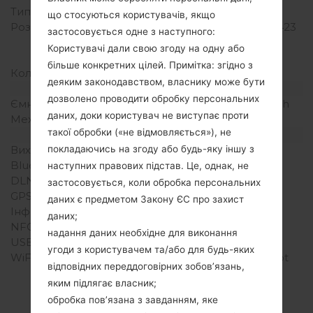
Тип екрану
IPS LCD
що стосуються користувачів, якщо
Розширення екрану
1080 x 1920 пікселів (~423
застосовується одне з наступного:
щільність пікселів на
Користувачі дали свою згоду на одну або
дюйм)
більше конкретних цілей. Примітка: згідно з
Кольори екрану
16M кольорів
деяким законодавством, власнику може бути
Акамулятор і клавіатура
дозволено проводити обробку персональних
Ємність акумулятора
Зємний Li-Ion 2300 mAh
даних, доки користувач не виступає проти
Механічна клавіатура
-
такої обробки («не відмовляється»), не
Інтерфейси
покладаючись на згоду або будь-яку іншу з
Вихід для аудіо
3.5mm jack
Bluetooth
Версія 4.1, A2DP
наступних правових підстав. Це, однак, не
DLNA
Ні
застосовується, коли обробка персональних
GPS
Так, A-GPS, GLONASS
даних є предметом Закону ЄС про захист
Інфрачервоний порт
Ні
даних;
NFC
Так
надання даних необхідне для виконання
USB
microUSB 2.0
угоди з користувачем та/або для будь-яких
WiFi
Wi-Fi802.11b/g/n, hotspot
відповідних переддоговірних зобов’язань,
яким підлягає власник;
обробка пов’язана з завданням, яке