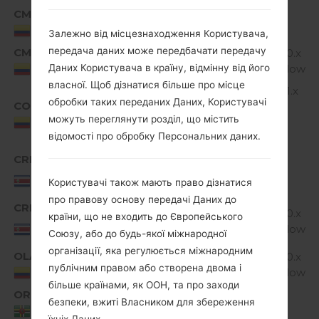
CMC
H735P10a_01_0404.kdz
Unknown
1
Colombia
Залежно від місцезнаходження Користувача,
передача даних може передбачати передачу
CMC
H735P20a_00_0920.kdz
Android 6.0.x
1
Даних Користувача в країну, відмінну від його
Marshmallow
Colombia
власної. Щоб дізнатися більше про місце
Android 5.1.x
обробки таких переданих Даних, Користувачі
COL
Lollipop
H735P10b_00.kdz
1
можуть переглянути розділ, що містить
Mirror
Colombia
відомості про обробку Персональних даних.
Release
CRI
H735P10a_01.kdz
Unknown
1
Costa
Користувачі також мають право дізнатися
Rica
про правову основу передачі Даних до
CRI
H735P20a_00_1222.kdz
Android 6.0.x
країни, що не входить до Європейського
1
Costa
Marshmallow
Союзу, або до будь-якої міжнародної
Rica
організації, яка регулюється міжнародним
OLA
H735P20a_00_0822.kdz
Android 6.0.x
1
публічним правом або створена двома і
Marshmallow
Colombia
більше країнами, як ООН, та про заходи
ORD
безпеки, вжиті Власником для збереження
H735P10a_01.kdz
Unknown
1
Dominica
їхніх Даних.