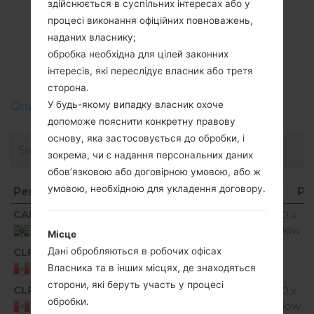
здійснюється в суспільних інтересах або у
Прошивки
процесі виконання офіційних повноважень,
LGH735P(LGH735P)
наданих власнику;
обробка необхідна для цілей законних
akaLG G4 Beat
інтересів, які переслідує власник або третя
сторона.
У будь-якому випадку власник охоче
Описання регіонів прошивок телефонів LG
допоможе пояснити конкретну правову
основу, яка застосовується до обробки, і
зокрема, чи є надання персональних даних
обов’язковою або договірною умовою, або ж
умовою, необхідною для укладення договору.
Регіон
Назва файлу
ОС
Ро
Регіон
Назва файлу
ОС
Р
CAD
H735P20a_00_0906.kdz
Android 6.0.x
1
Marshmallow
Dominica
Місце
Дані обробляються в робочих офісах
CLP
H735P10a_01_0112.kdz
Unknown
1
Власника та в інших місцях, де знаходяться
Peru
сторони, які беруть участь у процесі
CLP
H735P20a_00_0906.kdz
Android 6.0.x
1
обробки.
Marshmallow
Peru