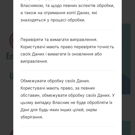
LGH735P(LGH735P)
Власником, та щодо певних аспектів обробки,
akaLG G4 Beat
а також на отримання копії Даних, які
знаходяться у процесі обробки.
Перевіряти та вимагати виправлення.
Користувачі мають право перевіряти точність
своїх Даних і вимагати їх оновлення або
виправлення.
Обмежувати обробку своїх Даних.
Користувачі мають право, за певних
обставин, обмежувати обробку своїх Даних. У
How to Enable Developer Options & USB
цьому випадку Власник не буде обробляти їх
Debugging on LG ?
Дані для будь-яких інших цілей, окрім
зберігання.