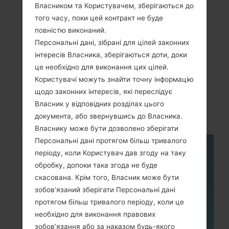
Власником та Користувачем, зберігаються до
того часу, поки цей контракт не буде
повністю виконаний.
Персональні дані, зібрані для цілей законних
Статті
інтересів Власника, зберігаються доти, доки
це необхідно для виконання цих цілей.
LGH735P(LGH735P)
Користувачі можуть знайти точну інформацію
akaLG G4 Beat
щодо законних інтересів, які переслідує
Власник у відповідних розділах цього
документа, або звернувшись до Власника.
Власнику може бути дозволено зберігати
Персональні дані протягом більш тривалого
періоду, коли Користувач дав згоду на таку
05
ТРАВ.
обробку, допоки така згода не буде
скасована. Крім того, Власник може бути
зобов’язаний зберігати Персональні дані
протягом більш тривалого періоду, коли це
необхідно для виконання правових
зобов’язання або за наказом будь-якого