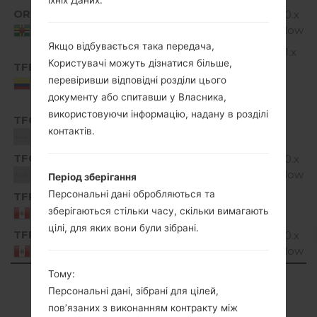
ORD
H735P20a_00_0919.kdz
Android 6.0.x
1
Marshmallow
Dominica
Якщо відбувається така передача,
Android 5.1.x
Користувачі можуть дізнатися більше,
TFB
Lollipop
H735P10b_00.kdz
1
перевіривши відповідні розділи цього
Mirror
Colombia
документу або спитавши у Власника,
Release
використовуючи інформацію, надану в розділі
TFO
H735P10a_01.kdz
Unknown
1
контактів.
Unknown
TFO
H735P20a_00_0815.kdz
Android 6.0.x
1
Marshmallow
Unknown
Період зберігання
Персональні дані обробляються та
TFP
H735P10b_00.kdz
Unknown
1
зберігаються стільки часу, скільки вимагають
Peru
цілі, для яких вони були зібрані.
TFP
H735P20a_00_0913.kdz
Android 6.0.x
1
Marshmallow
Peru
Тому:
Showing 1 to 16 of 16 entries
Персональні дані, зібрані для цілей,
пов’язаних з виконанням контракту між
Previous
1
Next