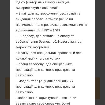
ідентифікатор на нашому сайті (не
використовуйте свій email)
139 грам (4.90
– Email, для підтвердження реєстрації та
Зємний Li-Ion
унції)
2300 mAh
скидання паролю, а також (якщо ви
підписалися) для розсилки рекламних листів
LG Firmwares
від команди
– IP-адресу, для виявлення спаму та
забезпечення безпеки облікового запису,
мережі та інформації
- Країну, для спеціальних пропозицій для
Серпень, 2015
Android 6.0.x
кожної країни та статистики
Marshmallow
– бренд телефону, для спеціальних
пропозицій для кожного пристрою та
статистики
– модель телефону для спеціальних
Buy accessories on Amazon
пропозицій для кожного пристрою та
статистики
- зображення користувача – (якщо ви
завантажите своє справжнє фото)