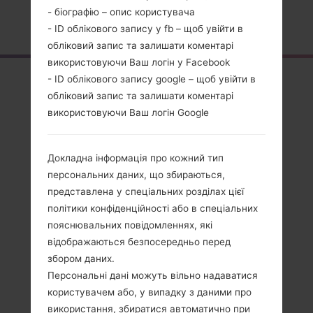
- біографію – опис користувача
Головна
→
Серія
→
LG G4 Beat
→
LGH735P
- ID облікового запису у fb – щоб увійти в
обліковий запис та залишати коментарі
використовуючи Ваш логін у Facebook
Огляд
- ID облікового запису google – щоб увійти в
обліковий запис та залишати коментарі
LGH735P(LGH735P)
використовуючи Ваш логін Google
akaLG G4 Beat
Докладна інформація про кожний тип
персональних даних, що збираються,
представлена у спеціальних розділах цієї
політики конфіденційності або в спеціальних
Порівняти
пояснювальних повідомленнях, які
відображаються безпосередньо перед
збором даних.
Персональні дані можуть вільно надаватися
користувачем або, у випадку з даними про
використання, збиратися автоматично при