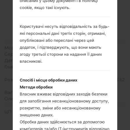
описаних у цьому документі і в політиці
Специфікація
cookie, якщо такі існують.
LGH735P(LGH735P)
akaLG G4 Beat
Користувачі несуть відповідальність за будь-
які персональні дані третіх сторін, отримані,
опубліковані або переслані через цей
Модель та її характеристики
додаток, і підтверджують, що вони мають
Модель
LGH735P
Серія
LG G4 Beat
згоду третьої сторони на надання її даних
Дата випуску
Серпень, 2015
власникові.
Глибина
9.9 міліметрів (0.39
дюйма)
Розміри (ширина/висота)
142.7 x 72.6 міліметрів (5.62
Спосіб і місце обробки даних
x 2.86 дюйма)
Методи обробки
Вага
139 грам (4.90 унції)
Власник вживає відповідних заходів безпеки
Операційна система
Android 5.1.1 (Lollipop)
для запобігання несанкціонованому доступу,
Апаратне забезпечення
розкриттю, зміни або несанкціонованому
ЦП (процесор)
4x1.5 GHz Cortex-A53 &
знищенню даних.
4x1.0 GHz Cortex-A53
Обробка даних здійснюється за допомогою
Qualcomm MSM8939
комп’ютерів та/або ІТ-інструментів відповідно