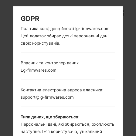
LG H735P (LGH735P) З
GDPR
СЕРІЇ LG G4 BEAT
Політика конфіденційності lg-firmwares.com
Цей додаток збирає деякі персональні дані
своїх користувачів.
Власник та контролер даних
5.2 in (~72.3%
4x1.5 GHz Cortex-
Lg-firmwares.com
співвідношення
A53 & 4x1.0 GHz
екрану до тіла)
Cortex-A53
Qualcomm
1080 x 1920
Контактна електронна адреса власника:
MSM8939
пікселів (~423
support@lg-firmwares.com
Snapdragon 615
щільність пікселів
на дюйм)
1.5GB
Типи даних, що збираються:
Персональні дані, які збираються, охоплюють
наступне: Ім’я користувача, унікальний