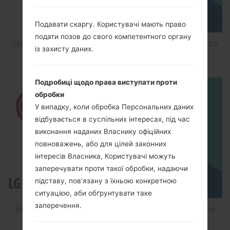
Подавати скаргу. Користувачі мають право
подати позов до свого компетентного органу
How to Factory Reset through menu on LG Aristo
із захисту даних.
MS210?
Подробиці щодо права виступати проти
обробки
У випадку, коли обробка Персональних даних
відбувається в суспільних інтересах, під час
виконання наданих Власнику офіційних
повноважень, або для цілей законних
інтересів Власника, Користувачі можуть
заперечувати проти такої обробки, надаючи
підставу, пов’язану з їхньою конкретною
ситуацією, аби обґрунтувати таке
заперечення.
How to Flash Stock Firmware on LG Smartphone
using LG Flash Tool 2014?