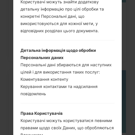
Користувачі можуть знайти додаткову
детальну інформацію про цілі обробки та
Як скинути до заводських
конкретні Персональні дані, що
налаштувань за допомогою коду...
використовуються для кожної мети, у
відповідних розділах цього документа.
Детальна інформація щодо обробки
Персональних даних
Персональні дані збираються для наступних
цілей і для використання таких послуг:
Коментування контенту
05
ТРАВ.
Керування контактами та надсилання
повідомлень
Права Користувачів
Користувачі можуть користуватися певними
правами щодо своїх Даних, що обробляються
Власником.