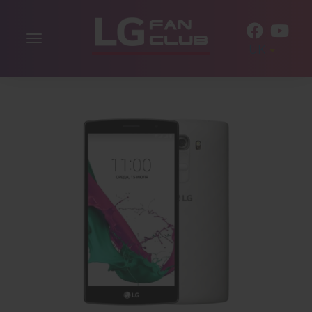
Включити
UK
навігацію