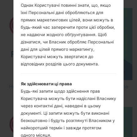
Однак Користувачі повинні знати, що, якщо
їхні Персональні дані обробляються для
прямих маркетингових цілей, вони можуть в
будь-який час заперечити проти цієї обробки,
не надаючи жодного обґрунтування. Щоб
дізнатися, чи Власник обробляє Персональні
дані для цілей прямого маркетингу,
Користувачі можуть звертатися до
відповідних розділів цього документа.
Як здійснювати ці права
How to Flash Stock Firmware on LG Smartphone
Будь-які запити щодо здійснення прав
using LG UP?
Користувача можуть бути надіслані Власнику
через контактні дані, наведені в цьому
документі. Ці запити можуть бути виконані
безкоштовно і будуть розглянуті Власником у
найкоротший термін і завжди протягом
одного місяця.