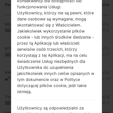
konsekwencji dla dostępności lub
Region
Nazwa
OS
Rozmiar
Data
funkcjonowania Usługi.
pliku
Użytkownicy, którzy nie są pewni, które
Region
Nazwa
OS
Rozmiar
Data
Android
dane osobowe są wymagane, mogą
pliku
BRA
V10P_00.kdz
4.0 Ice
2016-
skontaktować się z Właścicielem.
287.9 MiB
Cream
06-29
Brazil
Jakiekolwiek wykorzystanie plików
Sandwich
cookie - lub innych środków śledzenia -
Android
przez tą Aplikację lub właścicieli
BTM
V10A_03.kdz
4.0 Ice
288.93
2016-
serwisów osób trzecich, którzy
Cream
MiB
12-21
Brazil
korzystają z tej Aplikacji, ma na celu
Sandwich
świadczenie Usług niezbędnych dla
Android
Użytkownika do uzupełnienia
PAN
V10C_00.kdz
4.0 Ice
265.22
2016-
jakichkolwiek innych celów opisanych w
Cream
MiB
12-21
Panama
tym dokumencie oraz w Polityce
Sandwich
dotyczącej plików cookie, jeśli takie
Android
istnieją.
THA
V20C_00.kdz
4.1-4.3
2018-
394.9 MiB
Jelly
05-31
Thailand
Użytkownicy są odpowiedzialni za
Bean