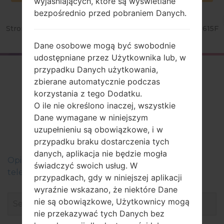
wyjaśniających, które są wyświetlane
bezpośrednio przed pobraniem Danych.
Strona startowa
→
Seria
→
LG Optimus L5 Dual
→
LGE615F
Dane osobowe mogą być swobodnie
udostępniane przez Użytkownika lub, w
przypadku Danych użytkowania,
Firmware
zbierane automatycznie podczas
LGE615F(LGE615F)
korzystania z tego Dodatku.
O ile nie określono inaczej, wszystkie
akaLG Optimus L5
Dane wymagane w niniejszym
Dual
uzupełnieniu są obowiązkowe, i w
przypadku braku dostarczenia tych
danych, aplikacja nie będzie mogła
Оpis regionów oprogramowania układowego dla
świadczyć swoich usług. W
telefonów LG
przypadkach, gdy w niniejszej aplikacji
wyraźnie wskazano, że niektóre Dane
nie są obowiązkowe, Użytkownicy mogą
nie przekazywać tych Danych bez