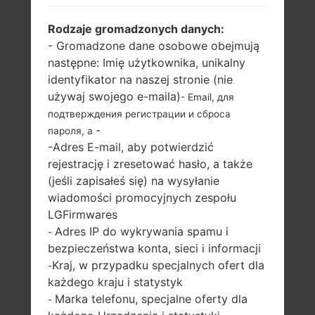
LG E615F (LGE615F) Z
Rodzaje gromadzonych danych:
- Gromadzone dane osobowe obejmują
SERII LG OPTIMUS L5
następne: Imię użytkownika, unikalny
identyfikator na naszej stronie (nie
DUAL
używaj swojego e-maila)
- Email, для
подтверждения регистрации и сброса
-
пароля, а
-Adres E-mail, aby potwierdzić
rejestrację i zresetować hasło, a także
(jeśli zapisałeś się) na wysyłanie
4.0 in (~60.6%
800 MHz Cortex-
wiadomości promocyjnych zespołu
stosunek ekranu
A5 Qualcomm
LGFirmwares
do ciała)
MSM7225A
Adres IP do wykrywania spamu i
-
Snapdragon S1
320 x 480 pikseli
bezpieczeństwa konta, sieci i informacji
(~144 gęstość pikseli
512MB
Kraj, w przypadku specjalnych ofert dla
na cal)
-
każdego kraju i statystyk
Marka telefonu, specjalne oferty dla
-