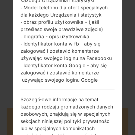
każdego Urządzenia i statystyki
Model telefonu dla ofert specjalnych
-
dla każdego Urządzenia i statystyk
obraz profilu użytkownika - (jeśli
-
120 gramów (4.23
wymienny Li-Ion
prześlesz swoje prawdziwe zdjęcie)
uncji)
1540 mAh
biografia - opis użytkownika
-
Identyfikator konta w fb - aby się
-
zalogować i zostawić komentarze
używając swojego loginu na Facebooku
Identyfikator konta Google - aby się
-
zalogować i zostawić komentarze
Wrzesień, 2012
używając swojego loginu Google
Android 4.1-4.3
Jelly Bean
Szczegółowe informacje na temat
każdego rodzaju gromadzonych danych
osobowych, znajdują się w specjalnych
Buy accessories on Amazon
sekcjach niniejszej polityki prywatności
lub w specjalnych komunikatach