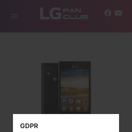
Включить
RU
навигацию
GDPR