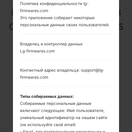
Политика конфиденциальности lg-
LG E615F (LGE615F) ИЗ
firmwares.com
Это приложение собирает некоторые
СЕРИИ LG OPTIMUS L5
персональные данные своих пользователей.
DUAL
Владелец и контроллер данных
Lg-firmwares.com
Контактный адрес владельца: support@lg-
firmwares.com
4.0 in (~60.6%
800 MHz Cortex-
соотношение
A5 Qualcomm
экрана к телу)
MSM7225A
Типы собираемых данных:
Snapdragon S1
320 x 480
Собираемые персональные данные
пикселей (~144
512MB
включают следующее: Имя пользователя,
плотность
пикселей на
уникальный идентификатор на нашем сайте
дюйм)
(не используйте свой email)
- Email, для подтверждения регистрации и