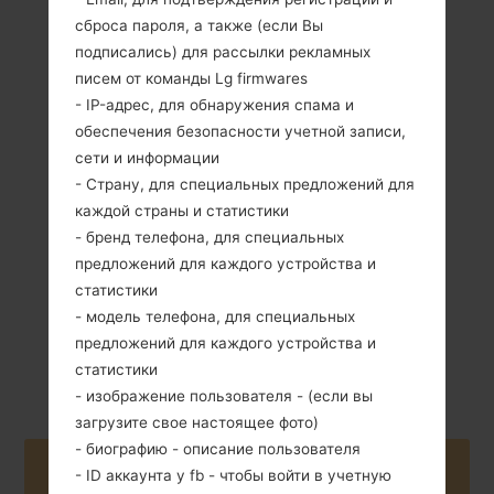
сброса пароля, а также (если Вы
подписались) для рассылки рекламных
писем от команды Lg firmwares
- IP-адрес, для обнаружения спама и
120 грамм (4.23
обеспечения безопасности учетной записи,
Съемный Li-Ion
унции)
сети и информации
1540 mAh
- Страну, для специальных предложений для
каждой страны и статистики
- бренд телефона, для специальных
предложений для каждого устройства и
статистики
- модель телефона, для специальных
Сентябрь, 2012
Android 4.1-4.3
предложений для каждого устройства и
Jelly Bean
статистики
- изображение пользователя - (если вы
загрузите свое настоящее фото)
- биографию - описание пользователя
Buy accessories on Amazon
- ID аккаунта у fb - чтобы войти в учетную