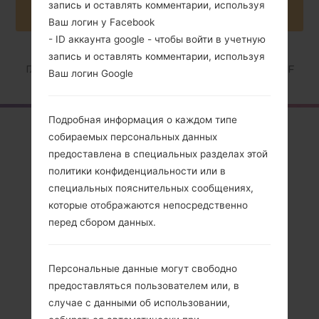
запись и оставлять комментарии, используя
Ваш логин у Facebook
- ID аккаунта google - чтобы войти в учетную
запись и оставлять комментарии, используя
Главная
→
Серия
→
LG Optimus L5 Dual
→
LGE615F
Ваш логин Google
Подробная информация о каждом типе
Обзор
собираемых персональных данных
LGE615F(LGE615F)
предоставлена в специальных разделах этой
политики конфиденциальности или в
akaLG Optimus L5
специальных пояснительных сообщениях,
Dual
которые отображаются непосредственно
перед сбором данных.
Персональные данные могут свободно
предоставляться пользователем или, в
Сравнить
случае с данными об использовании,