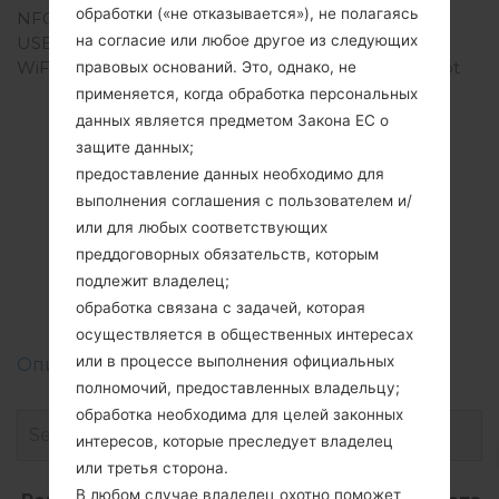
обработки («не отказывается»), не полагаясь
NFC
Нет
на согласие или любое другое из следующих
USB
microUSB 2.0
WiFi
Wi-Fi802.11b/g/n, hotspot
правовых оснований. Это, однако, не
применяется, когда обработка персональных
данных является предметом Закона ЕС о
защите данных;
Прошивки
предоставление данных необходимо для
выполнения соглашения с пользователем и/
LGE615F(LGE615F)
или для любых соответствующих
akaLG Optimus L5
преддоговорных обязательств, которым
подлежит владелец;
Dual
обработка связана с задачей, которая
осуществляется в общественных интересах
или в процессе выполнения официальных
Описание регионов прошивок телефонов LG
полномочий, предоставленных владельцу;
обработка необходима для целей законных
интересов, которые преследует владелец
или третья сторона.
В любом случае владелец охотно поможет