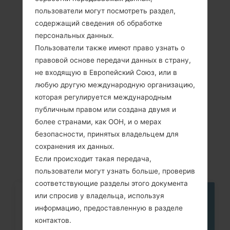
Showing 1 to 4 of 4 entries
пользователи могут посмотреть раздел,
содержащий сведения об обработке
Previous
1
Next
персональных данных.
Пользователи также имеют право узнать о
правовой основе передачи данных в страну,
не входящую в Европейский Союз, или в
Cтатьи
любую другую международную организацию,
которая регулируется международным
LGE615F(LGE615F)
публичным правом или создана двумя и
akaLG Optimus L5
более странами, как ООН, и о мерах
безопасности, принятых владельцем для
Dual
сохранения их данных.
Если происходит такая передача,
пользователи могут узнать больше, проверив
соответствующие разделы этого документа
или спросив у владельца, используя
06
информацию, предоставленную в разделе
МАЯ
контактов.