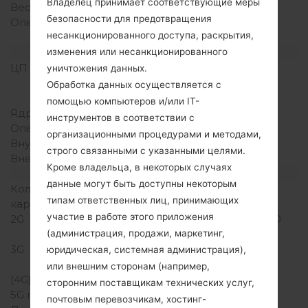
Владелец принимает соответствующие меры
Вес
120 грамм (4.23 унции)
безопасности для предотвращения
Операционная система
Android 4.0 Ice Cream
несанкционированного доступа, раскрытия,
Sandwich
Аппаратное обеспечение
изменения или несанкционированного
ЦП (процессор)
800 MHz Cortex-A5
уничтожения данных.
Qualcomm MSM7225A
Обработка данных осуществляется с
Snapdragon S1
помощью компьютеров и/или IT-
Ядра процессора
-
инструментов в соответствии с
Оперативная память
512MB
организационными процедурами и методами,
Внутренняя память
4GB
строго связанными с указанными целями.
Внешняя память
microSD, до 32 GB
Кроме владельца, в некоторых случаях
Сеть и данные
данные могут быть доступны некоторым
Количество мест для сим
2 Мини SIM
типам ответственных лиц, принимающих
карты
участие в работе этого приложения
2G
GSM 850/900/1800/1900
MHz
(администрация, продажи, маркетинг,
3G
HSDPA 900/1900/2100
юридическая, системная администрация),
MHz
или внешним сторонам (например,
(4G) LTE
-
сторонним поставщикам технических услуг,
5G network
-
почтовым перевозчикам, хостинг-