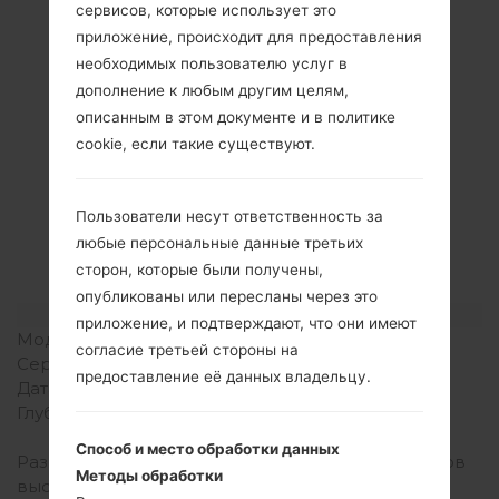
сервисов, которые использует это
приложение, происходит для предоставления
необходимых пользователю услуг в
дополнение к любым другим целям,
описанным в этом документе и в политике
Спецификация
cookie, если такие существуют.
LGE615F(LGE615F)
akaLG Optimus L5
Пользователи несут ответственность за
любые персональные данные третьих
Dual
сторон, которые были получены,
опубликованы или пересланы через это
Модель и ее характеристики
приложение, и подтверждают, что они имеют
Модель
LGE615F
согласие третьей стороны на
Серия
LG Optimus L5 Dual
предоставление её данных владельцу.
Дата выпуска
Сентябрь, 2012
Глубина
9.5 миллиметров (0.37
дюйма)
Способ и место обработки данных
Размеры (ширина /
118.3 x 66.5 миллиметров
Методы обработки
высота)
(4.66 x 2.62 дюйма)