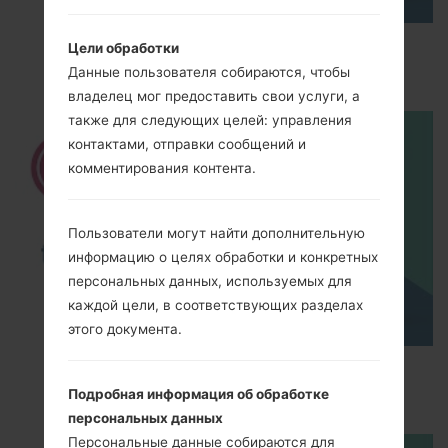
How to Enable Developer Options & USB
Цели обработки
Debugging on LG ?
Данные пользователя собираются, чтобы
владелец мог предоставить свои услуги, а
также для следующих целей: управления
контактами, отправки сообщений и
комментирования контента.
Пользователи могут найти дополнительную
информацию о целях обработки и конкретных
персональных данных, используемых для
каждой цели, в соответствующих разделах
этого документа.
How to Factory Reset through menu on LG
Optimus L5 E612?
Подробная информация об обработке
персональных данных
Персональные данные собираются для