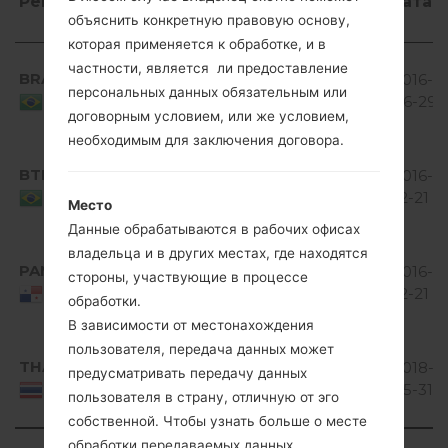
Регион
Название
ОС
Размер
Дата
объяснить конкретную правовую основу,
файла
которая применяется к обработке, и в
Регион
Название
ОС
Размер
Дата
Android
частности, является ли предоставление
файла
BRA
V10P_00.kdz
4.0 Ice
2016-
287.9 MiB
персональных данных обязательным или
Cream
06-29
Brazil
договорным условием, или же условием,
Sandwich
необходимым для заключения договора.
Android
BTM
V10A_03.kdz
4.0 Ice
288.93
2016-
Cream
MiB
12-21
Brazil
Место
Sandwich
Данные обрабатываются в рабочих офисах
Android
владельца и в других местах, где находятся
PAN
V10C_00.kdz
4.0 Ice
265.22
2016-
стороны, участвующие в процессе
Cream
MiB
12-21
Panama
обработки.
Sandwich
В зависимости от местонахождения
Android
пользователя, передача данных может
THA
V20C_00.kdz
4.1-4.3
394.9
2018-
предусматривать передачу данных
Jelly
MiB
05-31
Thailand
пользователя в страну, отличную от эго
Bean
собственной. Чтобы узнать больше о месте
обработки передаваемых данных,