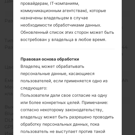
Данные
GPRS, EDGE, HSDPA,
провайдерам, IT-компаниям,
UMTS
коммуникационным агентствам), которые
Дисплей
назначены владельцем в случае
Размер экрана
4.0 in (~60.6%
необходимости обработчиками данных.
соотношение экрана к
Обновленный список этих сторон может быть
телу)
востребован у владельца в любое время.
Тип экрана
TFT
Разрешение экрана
320 x 480 пикселей (~144
плотность пикселей на
Правовая основа обработки
дюйм)
Владелец может обрабатывать
Цвета экрана
16M цветов
Аккумулятор и клавиатура
персональные данные, касающиеся
Емкость аккумулятора
Съемный Li-Ion 1540 mAh
пользователей, если применяется одно из
Механическая
-
следующего:
клавиатура
Пользователи дали свое согласие на одну
Интерфейсы
или более конкретных целей. Примечание:
Выход для аудио
3.5mm jack
согласно некоторому законодательству,
Bluetooth
Версия 3.0, A2DP
владельцу может быть разрешено проводить
DLNA
Нет
обработку персональных данных, пока
GPS
A-GPS
пользователь не выступает против такой
Инфракрасный порт
Нет