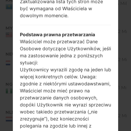
V10G_00.kdz
4.1-4.3
Zaktualizowana lista tych stron może
500.5 MiB
Jelly
Kazakhstan
być wymagana od Właściciela w
Bean
dowolnym momencie.
Android
MYS
V10D_00.kdz
4.1-4.3
512.92 MiB
Podstawa prawna przetwarzania
Jelly
Malaysia
Bean
Właściciel może przetwarzać Dane
Osobowe dotyczące Użytkowników, jeśli
Android
NEU
ma zastosowanie jedna z poniższych
V10E_00.kdz
4.1-4.3
514.32 MiB
NEU/NORTHERN
sytuacji:
Jelly
EUROPE
Bean
Użytkownicy wyrazili zgodę na jeden lub
więcej konkretnych celów. Uwaga:
Android
zgodnie z niektórymi ustawodawstwami,
NGR
V10F_00.kdz
4.1-4.3
510.01 MiB
Właściciel może mieć prawo na
Jelly
Nigeria
Bean
przetwarzanie danych osobowych,
dopóki Użytkownik nie wyrazi sprzeciwu
Android
wobec takiedo przetwarzania („nie
NLD
V10E_00.kdz
4.1-4.3
514.32 MiB
zrezygnuje”), bez konieczności
Jelly
Netherlands
Bean
polegania na zgodzie lub innej z