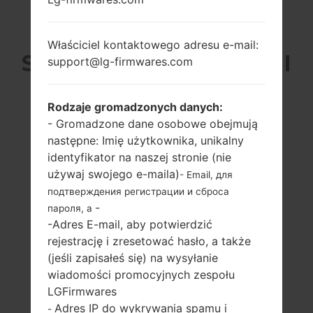
LG E455 (LGE455) Z
Właściciel kontaktowego adresu e-mail:
SERII LG OPTIMUS L5 II
support@lg-firmwares.com
DUAL
Rodzaje gromadzonych danych:
- Gromadzone dane osobowe obejmują
następne: Imię użytkownika, unikalny
identyfikator na naszej stronie (nie
używaj swojego e-maila)
- Email, для
4.0 in (~61.8%
1.0 GHz Cortex-A9
подтверждения регистрации и сброса
stosunek ekranu
Mediatek MT6575
-
пароля, а
do ciała)
512MB
-Adres E-mail, aby potwierdzić
480 x 800 pikseli
rejestrację i zresetować hasło, a także
(~233 gęstość
(jeśli zapisałeś się) na wysyłanie
pikseli na cal)
wiadomości promocyjnych zespołu
LGFirmwares
Adres IP do wykrywania spamu i
-