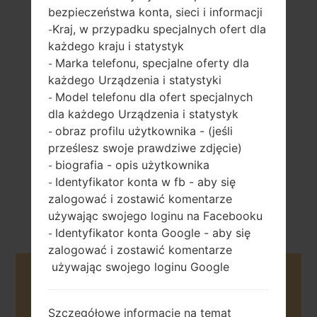
bezpieczeństwa konta, sieci i informacji
Kraj, w przypadku specjalnych ofert dla
-
każdego kraju i statystyk
100 gramów (3.53
wymienny Li-Ion
Marka telefonu, specjalne oferty dla
-
uncji)
1700 mAh
każdego Urządzenia i statystyki
Model telefonu dla ofert specjalnych
-
dla każdego Urządzenia i statystyk
obraz profilu użytkownika - (jeśli
-
prześlesz swoje prawdziwe zdjęcie)
biografia - opis użytkownika
-
Identyfikator konta w fb - aby się
Kwiecień, 2013
-
Android 4.1-4.3
zalogować i zostawić komentarze
Jelly Bean
używając swojego loginu na Facebooku
Identyfikator konta Google - aby się
-
zalogować i zostawić komentarze
używając swojego loginu Google
Buy accessories on Amazon
Szczegółowe informacje na temat