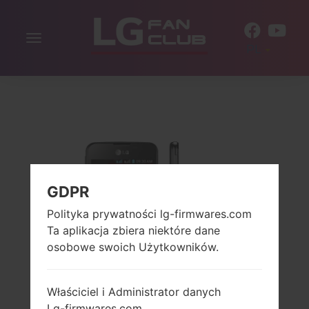
Włącz
PL
nawigację
GDPR
Polityka prywatności lg-firmwares.com
Ta aplikacja zbiera niektóre dane
osobowe swoich Użytkowników.
Właściciel i Administrator danych
Lg-firmwares.com