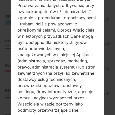
Emirates
Bean
Przetwarzanie danych odbywa się przy
Android
użyciu komputerów i / lub narzędzi IT
GRC
V10E_00.kdz
4.1-4.3
zgodnie z procedurami organizacyjnymi
514.32 MiB
Jelly
Greece
i trybami ściśle powiązanymi z
Bean
określonymi celami. Oprócz Właściciela,
Android
w niektórych przypadkach Dane mogą
HUN
V10E_00.kdz
4.1-4.3
być dostępne dla niektórych typów
514.32 MiB
Jelly
Hungary
osób odpowiedzialnych,
Bean
zaangażowanych w niniejszej Aplikacji
Android
(administracja, sprzedaż, marketing,
IDN
V10D_00.kdz
4.1-4.3
prawo, administracja systemu) lub stron
512.92 MiB
Jelly
Indonesia
zewnętrznych (na przykład zewnętrzne
Bean
dostawcy usług technicznych,
Android
przewoźniki pocztowi, dostawcy
IND
V10D_00.kdz
4.1-4.3
hostingu, firmy informatyczne, agencje
516.05 MiB
Jelly
India
komunikacyjne) wyznaczeni przez
Bean
Właściciela w razie potrzeby jako
Android
podmioty przetwarzające dane.
KAZ