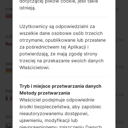
dotyczącej plików cookie, jeśli takie
Android
istnieją.
CWT
V10E_00.kdz
4.1-4.3
522.08
Jelly
MiB
Taiwan
Bean
Użytkownicy są odpowiedzialni za
Android
wszelkie dane osobowe osób trzecich
CZE
V10E_00.kdz
4.1-4.3
otrzymane, opublikowane lub przesłane
514.32 MiB
Jelly
Czech Republic
za pośrednictwem tej Aplikacji i
Bean
potwierdzają, że mają zgodę strony
Android
trzeciej na przekazanie swoich danych
DEU
V10E_00.kdz
4.1-4.3
Właścicielowi.
514.32 MiB
Jelly
Germany
Bean
Android
Tryb i miejsce przetwarzania danych
FRA
V10E_00.kdz
4.1-4.3
Metody przetwarzania
514.32 MiB
Jelly
France
Właściciel podejmuje odpowiednie
Bean
środki bezpieczeństwa, aby zapobiec
Android
nieautoryzowanemu dostępowi,
GCC
V10F_00.kdz
4.1-4.3
ujawnieniu, modyfikacji lub
510.01 MiB
United Arab
Jelly
nieuprawnionemu zniszczeniu Danych.