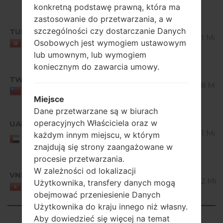
Bean
konkretną podstawę prawną, która ma
zastosowanie do przetwarzania, a w
Android
szczególności czy dostarczanie Danych
TUN
V10F_00.kdz
4.1-4.3
510.01 MiB
Osobowych jest wymogiem ustawowym
Jelly
Tunisia
Bean
lub umownym, lub wymogiem
koniecznym do zawarcia umowy.
Android
TWN
V10F_00.kdz
4.1-4.3
521.98 MiB
Jelly
Taiwan
Miejsce
Bean
Dane przetwarzane są w biurach
Android
operacyjnych Właściciela oraz w
UAE
V10F_00.kdz
4.1-4.3
510.01 MiB
każdym innym miejscu, w którym
United Arab
Jelly
Emirates
znajdują się strony zaangażowane w
Bean
procesie przetwarzania.
Android
W zależności od lokalizacji
VNM
V10D_00.kdz
4.1-4.3
512.92 MiB
Użytkownika, transfery danych mogą
Jelly
Viet Nam
obejmować przeniesienie Danych
Bean
Użytkownika do kraju innego niż własny.
Showing 1 to 27 of 27 entries
Aby dowiedzieć się więcej na temat