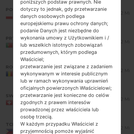
poniższych podstaw prawnych. Nie
Android
dotyczy to jednak, gdy przetwarzanie
POL
V10E_00.kdz
4.1-4.3
514.32 MiB
danych osobowych podlega
Jelly
Poland
Bean
europejskiemu prawu ochrony danych;
podanie Danych jest niezbędne do
Android
wykonania umowy z Użytkownikiem i /
PRT
V10E_00.kdz
4.1-4.3
514.32 MiB
lub wszelkich istotnych zobowiązań
Jelly
Portugal
Bean
przedumownych, którym podlega
Właściciel;
Android
przetwarzanie jest związane z zadaniem
ROM
V10E_00.kdz
4.1-4.3
514.32 MiB
wykonywanym w interesie publicznym
Jelly
Romania
Bean
lub w ramach wykonywania uprawnień
oficjalnych powierzonych Właścicielowi;
Android
przetwarzanie jest konieczne do celów
SWS
V10E_00.kdz
4.1-4.3
514.32 MiB
zgodnych z prawem interesów
Jelly
Switzerland
Bean
prowadzonej przez właściciela lub
osobę trzecią.
Android
W każdym przypadku Właściciel z
TCI
V10D_00.kdz
4.1-4.3
512.92 MiB
przyjemnością pomoże wyjaśnić
Jelly
Philippines