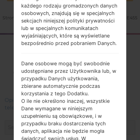
każdego rodzaju gromadzonych danych
osobowych, znajdują się w specjalnych
Strona startowa
→
Seria
→
LG Optimus L5 II Dual
→
LGE455
sekcjach niniejszej polityki prywatności
lub w specjalnych komunikatach
wyjaśniających, które są wyświetlane
bezpośrednio przed pobraniem Danych.
Firmware
LGE455(LGE455)
Dane osobowe mogą być swobodnie
akaLG Optimus L5 II
udostępniane przez Użytkownika lub, w
Dual
przypadku Danych użytkowania,
zbierane automatycznie podczas
korzystania z tego Dodatku.
Оpis regionów oprogramowania układowego dla
O ile nie określono inaczej, wszystkie
telefonów LG
Dane wymagane w niniejszym
uzupełnieniu są obowiązkowe, i w
przypadku braku dostarczenia tych
danych, aplikacja nie będzie mogła
świadczyć swoich usług. W