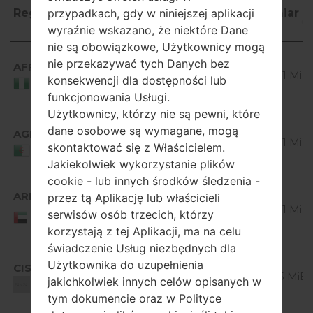
przypadkach, gdy w niniejszej aplikacji
Region
Nazwa
OS
Rozmiar
wyraźnie wskazano, że niektóre Dane
pliku
nie są obowiązkowe, Użytkownicy mogą
Region
Nazwa
OS
Rozmiar
Android
nie przekazywać tych Danych bez
pliku
AFR
V10F_00.kdz
4.1-4.3
510.01 MiB
konsekwencji dla dostępności lub
Jelly
Nigeria
funkcjonowania Usługi.
Bean
Użytkownicy, którzy nie są pewni, które
Android
dane osobowe są wymagane, mogą
AGR
V10F_00.kdz
4.1-4.3
510.01 MiB
skontaktować się z Właścicielem.
Jelly
Algeria
Jakiekolwiek wykorzystanie plików
Bean
cookie - lub innych środków śledzenia -
Android
ARE
przez tą Aplikację lub właścicieli
V10F_00.kdz
4.1-4.3
510.01 MiB
United Arab
serwisów osób trzecich, którzy
Jelly
Emirates
korzystają z tej Aplikacji, ma na celu
Bean
świadczenie Usług niezbędnych dla
Android
Użytkownika do uzupełnienia
CIS
V10G_00.kdz
4.1-4.3
500.5 MiB
jakichkolwiek innych celów opisanych w
Jelly
Unknown
tym dokumencie oraz w Polityce
Bean