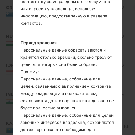
Android
соответствующие разделы этого документа
GRC
V10E_00.kdz
4.1-4.3
514.32
или спросив у владельца, используя
Jelly
MiB
Greece
информацию, предоставленную в разделе
Bean
контактов.
Android
HUN
V10E_00.kdz
4.1-4.3
514.32
Период хранения
Jelly
MiB
Hungary
Bean
Персональные данные обрабатываются и
хранятся столько времени, сколько требуют
Android
цели, для которых они были собраны.
IDN
V10D_00.kdz
4.1-4.3
512.92
Поэтому:
Jelly
MiB
Indonesia
Bean
Персональные данные, собранные для
целей, связанных с выполнением контракта
Android
между владельцем и пользователем,
IND
V10D_00.kdz
4.1-4.3
516.05
сохраняются до тех пор, пока этот договор не
Jelly
MiB
India
Bean
будет полностью выполнен.
Персональные данные, собранные для целей
Android
законных интересов владельца, сохраняются
KAZ
V10G_00.kdz
4.1-4.3
500.5 MiB
до тех пор, пока это необходимо для
Jelly
Kazakhstan