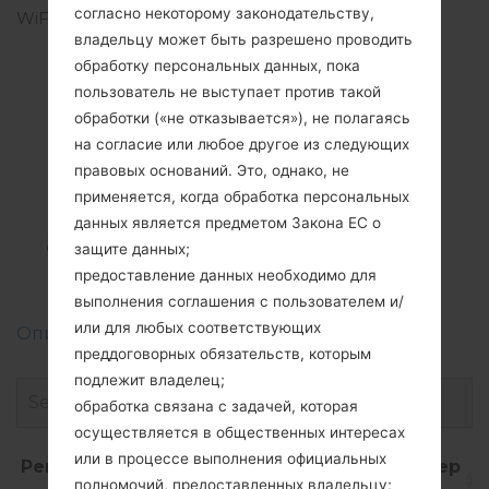
согласно некоторому законодательству,
WiFi
Wi-Fi802.11b/g/n, Wi-Fi
владельцу может быть разрешено проводить
Direct, hotspot
обработку персональных данных, пока
пользователь не выступает против такой
обработки («не отказывается»), не полагаясь
на согласие или любое другое из следующих
Прошивки
правовых оснований. Это, однако, не
LGE455(LGE455)
применяется, когда обработка персональных
данных является предметом Закона ЕС о
akaLG Optimus L5 II
защите данных;
Dual
предоставление данных необходимо для
выполнения соглашения с пользователем и/
или для любых соответствующих
Описание регионов прошивок телефонов LG
преддоговорных обязательств, которым
подлежит владелец;
обработка связана с задачей, которая
осуществляется в общественных интересах
или в процессе выполнения официальных
Регион
Название
ОС
Размер
полномочий, предоставленных владельцу;