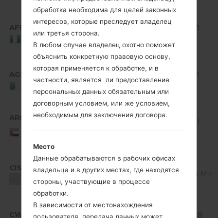
файла
обработка необходима для целей законных
Регион
Название
ОС
Размер
Android
интересов, которые преследует владелец
файла
AFR
V10F_00.kdz
4.1-4.3
510.01
или третья сторона.
Jelly
MiB
Nigeria
В любом случае владелец охотно поможет
Bean
объяснить конкретную правовую основу,
Android
которая применяется к обработке, и в
AGR
V10F_00.kdz
4.1-4.3
510.01
частности, является ли предоставление
Jelly
MiB
Algeria
персональных данных обязательным или
Bean
договорным условием, или же условием,
Android
необходимым для заключения договора.
ARE
V10F_00.kdz
4.1-4.3
510.01
United Arab
Jelly
MiB
Emirates
Bean
Место
Android
Данные обрабатываются в рабочих офисах
CIS
V10G_00.kdz
4.1-4.3
владельца и в других местах, где находятся
500.5 MiB
Jelly
Unknown
стороны, участвующие в процессе
Bean
обработки.
Android
В зависимости от местонахождения
CWT
V10E_00.kdz
4.1-4.3
522.08
пользователя, передача данных может