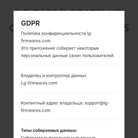
LG E455 (LGE455) ИЗ
GDPR
СЕРИИ LG OPTIMUS L5
Политика конфиденциальности lg-
II DUAL
firmwares.com
Это приложение собирает некоторые
персональные данные своих пользователей.
Владелец и контроллер данных
Lg-firmwares.com
4.0 in (~61.8%
1.0 GHz Cortex-A9
соотношение
Mediatek MT6575
экрана к телу)
512MB
Контактный адрес владельца: support@lg-
480 x 800
пикселей (~233
firmwares.com
плотность
пикселей на
дюйм)
Типы собираемых данных:
Собираемые персональные данные