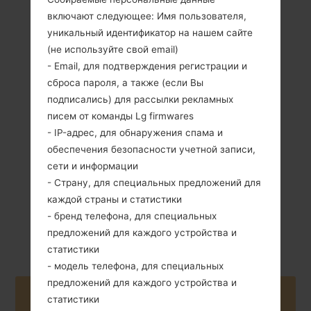
включают следующее: Имя пользователя,
уникальный идентификатор на нашем сайте
(не используйте свой email)
- Email, для подтверждения регистрации и
100 грамм (3.53
сброса пароля, а также (если Вы
Съемный Li-Ion
унции)
подписались) для рассылки рекламных
1700 mAh
писем от команды Lg firmwares
- IP-адрес, для обнаружения спама и
обеспечения безопасности учетной записи,
сети и информации
- Страну, для специальных предложений для
каждой страны и статистики
Апрель, 2013
Android 4.1-4.3
- бренд телефона, для специальных
Jelly Bean
предложений для каждого устройства и
статистики
- модель телефона, для специальных
предложений для каждого устройства и
Buy accessories on Amazon
статистики