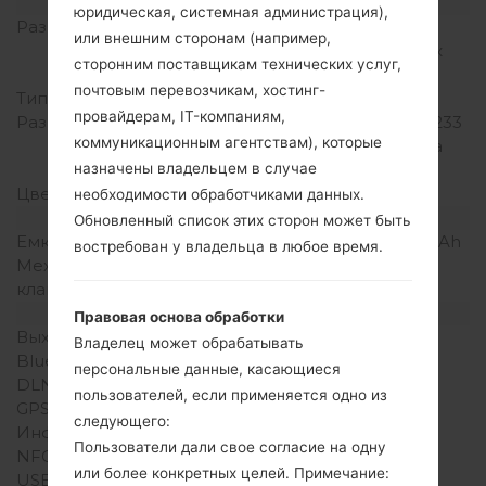
Дисплей
юридическая, системная администрация),
Размер экрана
4.0 in (~61.8%
или внешним сторонам (например,
соотношение экрана к
сторонним поставщикам технических услуг,
телу)
почтовым перевозчикам, хостинг-
Тип экрана
IPS LCD
провайдерам, IT-компаниям,
Разрешение экрана
480 x 800 пикселей (~233
коммуникационным агентствам), которые
плотность пикселей на
назначены владельцем в случае
дюйм)
Цвета экрана
16M цветов
необходимости обработчиками данных.
Аккумулятор и клавиатура
Обновленный список этих сторон может быть
Емкость аккумулятора
Съемный Li-Ion 1700 mAh
востребован у владельца в любое время.
Механическая
-
клавиатура
Интерфейсы
Правовая основа обработки
Выход для аудио
3.5mm jack
Владелец может обрабатывать
Bluetooth
Версия 3.0, A2DP
персональные данные, касающиеся
DLNA
Нет
пользователей, если применяется одно из
GPS
A-GPS
следующего:
Инфракрасный порт
Нет
Пользователи дали свое согласие на одну
NFC
Нет
или более конкретных целей. Примечание:
USB
microUSB 2.0