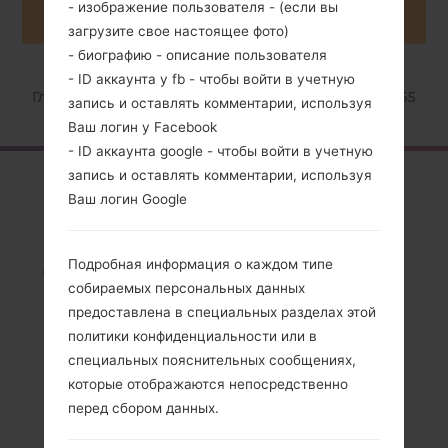
- изображение пользователя - (если вы
загрузите свое настоящее фото)
- биографию - описание пользователя
- ID аккаунта у fb - чтобы войти в учетную
Главная
→
Серия
→
LG Optimus L5 II Dual
→
LGE455
запись и оставлять комментарии, используя
Ваш логин у Facebook
- ID аккаунта google - чтобы войти в учетную
запись и оставлять комментарии, используя
Обзор
Ваш логин Google
LGE455(LGE455)
akaLG Optimus L5 II
Подробная информация о каждом типе
Dual
собираемых персональных данных
предоставлена в специальных разделах этой
политики конфиденциальности или в
специальных пояснительных сообщениях,
которые отображаются непосредственно
перед сбором данных.
Сравнить