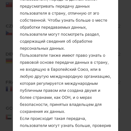
Jelly
MiB
Taiwan
предусматривать передачу данных
Bean
пользователя в страну, отличную от эго
Android
собственной. Чтобы узнать больше о месте
CZE
V10E_00.kdz
4.1-4.3
514.32
обработки передаваемых данных,
Jelly
MiB
Czech Republic
пользователи могут посмотреть раздел,
Bean
содержащий сведения об обработке
Android
персональных данных.
DEU
V10E_00.kdz
4.1-4.3
514.32
Пользователи также имеют право узнать о
Jelly
MiB
Germany
правовой основе передачи данных в страну,
Bean
не входящую в Европейский Союз, или в
Android
любую другую международную организацию,
FRA
V10E_00.kdz
4.1-4.3
514.32
которая регулируется международным
Jelly
MiB
France
публичным правом или создана двумя и
Bean
более странами, как ООН, и о мерах
Android
безопасности, принятых владельцем для
GCC
V10F_00.kdz
4.1-4.3
510.01
сохранения их данных.
United Arab
Jelly
MiB
Если происходит такая передача,
Emirates
Bean
пользователи могут узнать больше, проверив