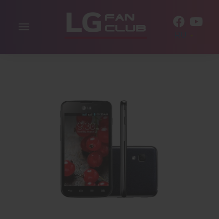
Включить
RU
навигацию