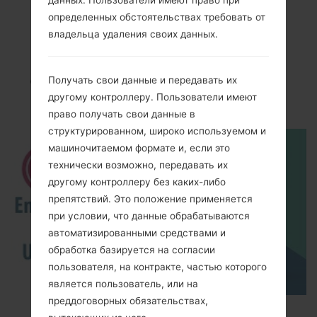
Видео
определенных обстоятельствах требовать от
владельца удаления своих данных.
LGE455(LGE455)
akaLG Optimus L5 II
Получать свои данные и передавать их
Dual
другому контроллеру. Пользователи имеют
право получать свои данные в
структурированном, широко используемом и
машиночитаемом формате и, если это
технически возможно, передавать их
другому контроллеру без каких-либо
препятствий. Это положение применяется
при условии, что данные обрабатываются
автоматизированными средствами и
обработка базируется на согласии
пользователя, на контракте, частью которого
является пользователь, или на
преддоговорных обязательствах,
How to Enable Developer Options & USB