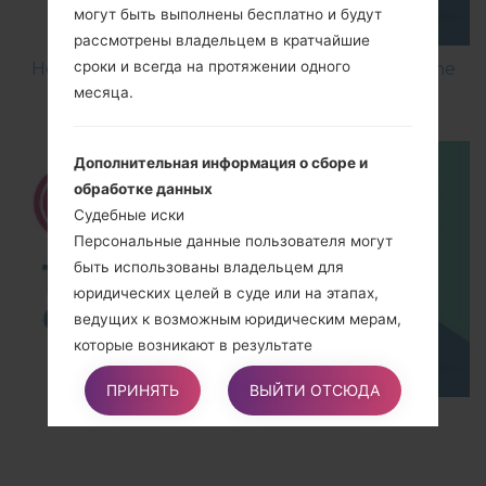
могут быть выполнены бесплатно и будут
рассмотрены владельцем в кратчайшие
сроки и всегда на протяжении одного
How to Flash Stock Firmware on LG Smartphone
месяца.
using LG UP?
Дополнительная информация о сборе и
обработке данных
Судебные иски
Персональные данные пользователя могут
быть использованы владельцем для
юридических целей в суде или на этапах,
ведущих к возможным юридическим мерам,
которые возникают в результате
неправильного использования этого
ПРИНЯТЬ
ВЫЙТИ ОТСЮДА
приложения или связанных сервисов.
TOP 5 SECRET CODES for LG!
Пользователь подтверждает, что он