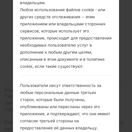
владельцем.
Любое использование файлов cookie - или
других средств отслеживания − этим
приложением или владельцами сторонних
сервисов, которые использует это
Спецификация
приложение, происходит для предоставления
LGE455(LGE455)
необходимых пользователю услуг в
дополнение к любым другим целям,
akaLG Optimus L5 II
описанным в этом документе и в политике
Dual
cookie, если такие существуют.
Модель и ее характеристики
Пользователи несут ответственность за
Модель
LGE455
любые персональные данные третьих
Серия
LG Optimus L5 II Dual
сторон, которые были получены,
Дата выпуска
Апрель, 2013
опубликованы или пересланы через это
Глубина
9.2 миллиметров (0.36
приложение, и подтверждают, что они имеют
дюйма)
согласие третьей стороны на
Размеры (ширина /
118.4 x 62.2 миллиметров
предоставление её данных владельцу.
высота)
(4.66 x 2.45 дюйма)