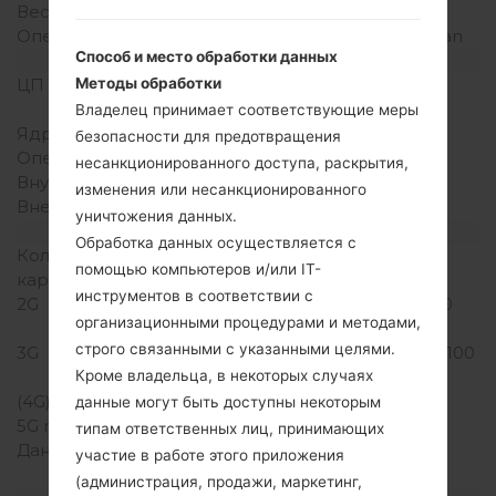
Вес
100 грамм (3.53 унции)
Операционная система
Android 4.1-4.3 Jelly Bean
Способ и место обработки данных
Аппаратное обеспечение
Методы обработки
ЦП (процессор)
1.0 GHz Cortex-A9
Mediatek MT6575
Владелец принимает соответствующие меры
Ядра процессора
-
безопасности для предотвращения
Оперативная память
512MB
несанкционированного доступа, раскрытия,
Внутренняя память
4GB
изменения или несанкционированного
Внешняя память
microSD, до 32 GB
уничтожения данных.
Сеть и данные
Обработка данных осуществляется с
Количество мест для сим
2 Мини SIM
помощью компьютеров и/или IT-
карты
инструментов в соответствии с
2G
GSM 850/900/1800/1900
организационными процедурами и методами,
MHz
строго связанными с указанными целями.
3G
HSDPA 850/900/1900/2100
Кроме владельца, в некоторых случаях
MHz
(4G) LTE
-
данные могут быть доступны некоторым
5G network
-
типам ответственных лиц, принимающих
Данные
GPRS, EDGE, HSDPA,
участие в работе этого приложения
UMTS
(администрация, продажи, маркетинг,