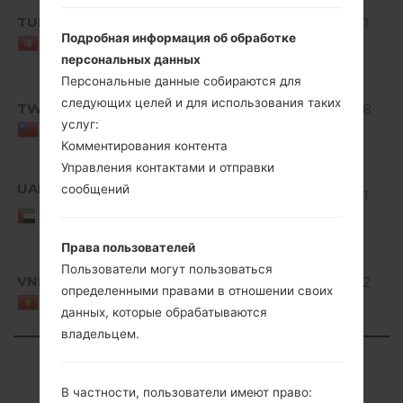
Android
TUN
V10F_00.kdz
4.1-4.3
510.01
Подробная информация об обработке
Jelly
MiB
Tunisia
персональных данных
Bean
Персональные данные собираются для
Android
следующих целей и для использования таких
TWN
V10F_00.kdz
4.1-4.3
521.98
услуг:
Jelly
MiB
Taiwan
Комментирования контента
Bean
Управления контактами и отправки
Android
UAE
сообщений
V10F_00.kdz
4.1-4.3
510.01
United Arab
Jelly
MiB
Emirates
Bean
Права пользователей
Android
Пользователи могут пользоваться
VNM
V10D_00.kdz
4.1-4.3
512.92
определенными правами в отношении своих
Jelly
MiB
Viet Nam
данных, которые обрабатываются
Bean
владельцем.
Showing 1 to 27 of 27 entries
В частности, пользователи имеют право:
Previous
1
Next