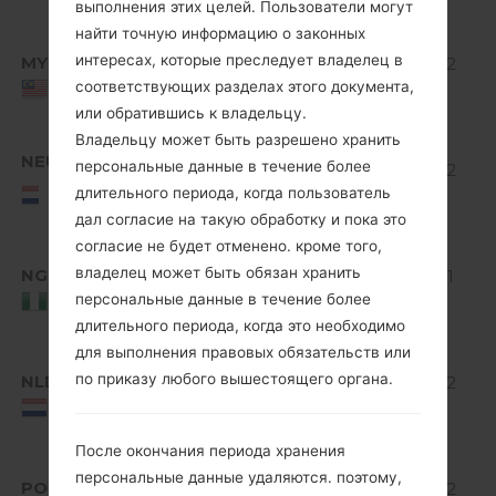
Bean
выполнения этих целей. Пользователи могут
найти точную информацию о законных
Android
интересах, которые преследует владелец в
MYS
V10D_00.kdz
4.1-4.3
512.92
соответствующих разделах этого документа,
Jelly
MiB
Malaysia
Bean
или обратившись к владельцу.
Владельцу может быть разрешено хранить
Android
NEU
персональные данные в течение более
V10E_00.kdz
4.1-4.3
514.32
NEU/NORTHERN
длительного периода, когда пользователь
Jelly
MiB
EUROPE
Bean
дал согласие на такую обработку и пока это
согласие не будет отменено. кроме того,
Android
владелец может быть обязан хранить
NGR
V10F_00.kdz
4.1-4.3
510.01
персональные данные в течение более
Jelly
MiB
Nigeria
Bean
длительного периода, когда это необходимо
для выполнения правовых обязательств или
Android
по приказу любого вышестоящего органа.
NLD
V10E_00.kdz
4.1-4.3
514.32
Jelly
MiB
Netherlands
Bean
После окончания периода хранения
Android
персональные данные удаляются. поэтому,
POL
V10E_00.kdz
4.1-4.3
514.32