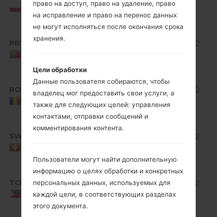
право на доступ, право на удаление, право
Jelly
MiB
Poland
на исправление и право на перенос данных
Bean
не могут исполняться после окончания срока
Android
хранения.
PRT
V10E_00.kdz
4.1-4.3
514.32
Jelly
MiB
Portugal
Bean
Цели обработки
Android
Данные пользователя собираются, чтобы
ROM
V10E_00.kdz
4.1-4.3
514.32
владелец мог предоставить свои услуги, а
Jelly
MiB
Romania
также для следующих целей: управления
Bean
контактами, отправки сообщений и
Android
комментирования контента.
SWS
V10E_00.kdz
4.1-4.3
514.32
Jelly
MiB
Switzerland
Bean
Пользователи могут найти дополнительную
информацию о целях обработки и конкретных
Android
TCI
V10D_00.kdz
4.1-4.3
512.92
персональных данных, используемых для
Jelly
MiB
Philippines
каждой цели, в соответствующих разделах
Bean
этого документа.