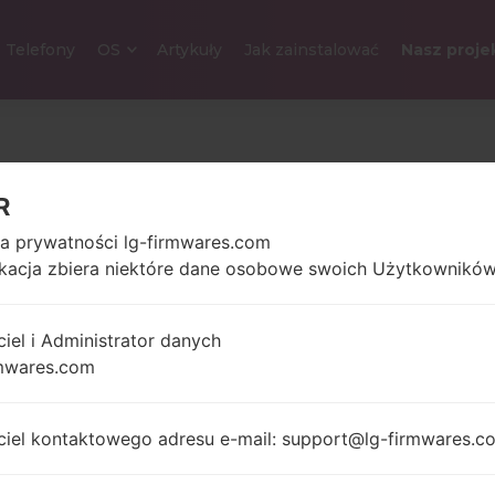
Telefony
OS
Artykuły
Jak zainstalować
Nasz proje
LG D390N (LGD390N) Z
R
ka prywatności lg-firmwares.com
4.5 in (~66.6%
129.6 gra
ikacja zbiera niektóre dane osobowe swoich Użytkowników
stosunek ekranu do
uncji)
ciała)
480 x 800 pikseli (~207
ciel i Administrator danych
gęstość pikseli na cal)
mwares.com
1.2 GHz Cortex-A53
ciel kontaktowego adresu e-mail: support@lg-firmwares.c
Android 4.
Qualcomm
MSM8916