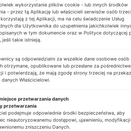
olwiek wykorzystanie plików cookie - lub innych środków
nia - przez tą Aplikację lub właścicieli serwisów osób trzec
n20e_00_0118.kdz
Android 5.0.x Lollipop
7
 korzystają z tej Aplikacji, ma na celu świadczenie Usług
dnych dla Użytkownika do uzupełnienia jakichkolwiek inny
0n10g_00.kdz
Unknown
7
opisanych w tym dokumencie oraz w Polityce dotyczącej 
 jeśli takie istnieją.
n20e_00_0118.kdz
Android 5.0.x Lollipop
7
wnicy są odpowiedzialni za wszelkie dane osobowe osób
n20e_00_0118.kdz
Android 5.0.x Lollipop
7
ch otrzymane, opublikowane lub przesłane za pośrednictwe
cji i potwierdzają, że mają zgodę strony trzeciej na przeka
n20e_00_0118.kdz
Android 5.0.x Lollipop
7
 danych Właścicielowi.
0n10g_00.kdz
Unknown
7
 miejsce przetwarzania danych
y przetwarzania
n20e_00_0118.kdz
Android 5.0.x Lollipop
7
ciel podejmuje odpowiednie środki bezpieczeństwa, aby
ec nieautoryzowanemu dostępowi, ujawnieniu, modyfikacji
0n20b_00.kdz
Android 5.0.x Lollipop
7
awnionemu zniszczeniu Danych.