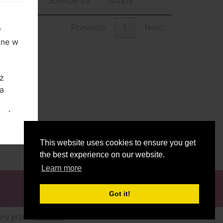
64.97 MiB
2016-06-29
141razy
Previous
1
Next
w
ane w
ż
ia
ych.
b do
This website uses cookies to ensure you get
the best experience on our website.
b
Learn more
Got it!
eć się
lub
ny przez:
Etnosoft