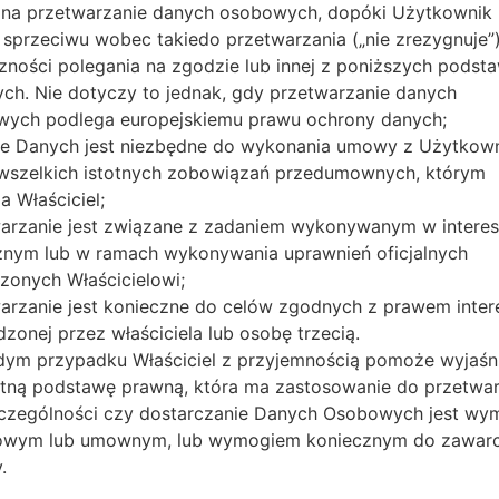
na przetwarzanie danych osobowych, dopóki Użytkownik 
n20e_00_0118.kdz
Android 5.0.x Lollipop
7
 sprzeciwu wobec takiedo przetwarzania („nie zrezygnuje”)
zności polegania na zgodzie lub innej z poniższych podst
0n20B_00.kdz
Android 5.0.x Lollipop
7
ch. Nie dotyczy to jednak, gdy przetwarzanie danych
ych podlega europejskiemu prawu ochrony danych;
0n20B_00.kdz
Android 5.0.x Lollipop
7
e Danych jest niezbędne do wykonania umowy z Użytkow
b wszelkich istotnych zobowiązań przedumownych, którym
a Właściciel;
0n20B_00.kdz
Android 5.0.x Lollipop
7
arzanie jest związane z zadaniem wykonywanym w interes
znym lub w ramach wykonywania uprawnień oficjalnych
0n20B_00.kdz
Android 5.0.x Lollipop
7
zonych Właścicielowi;
arzanie jest konieczne do celów zgodnych z prawem inte
n20e_00_0118.kdz
Android 5.0.x Lollipop
7
zonej przez właściciela lub osobę trzecią.
ym przypadku Właściciel z przyjemnością pomoże wyjaśn
0n10g_00.kdz
Unknown
7
tną podstawę prawną, która ma zastosowanie do przetwar
czególności czy dostarczanie Danych Osobowych jest w
owym lub umownym, lub wymogiem koniecznym do zawarc
0n20c_00.kdz
Android 5.0.x Lollipop
7
.