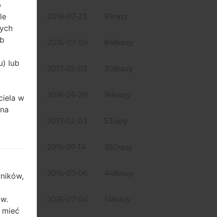
b
57.97 MiB
2016-07-23
59razy
le
rych
ób
57.97 MiB
2016-07-09
848razy
u) lub
65.43 MiB
2017-02-03
308razy
57.97 MiB
2016-06-29
166razy
ciela w
ana
65.43 MiB
2017-02-03
53razy
58.68 MiB
2016-07-14
350razy
58.68 MiB
2016-07-06
448razy
ników,
ów.
64.97 MiB
2016-07-04
146razy
 mieć