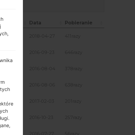
ch
ozmiar
Data
Pobieranie
j
ozmiar
Data
Pobieranie
ych,
64.97 MiB
2018-04-27
411razy
57.84 MiB
2016-09-23
646razy
wnika
66.17 MiB
2016-08-04
378razy
zym
66.17 MiB
2016-08-06
638razy
 tych
64.54 MiB
2017-02-03
201razy
ektóre
tych
64.97 MiB
2016-10-23
257razy
ugi.
gane,
66.17 MiB
2016-07-27
56razy