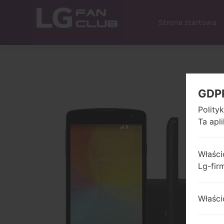
Strona startowa
GDP
Polity
Ta apl
Właści
Lg-fir
Właści