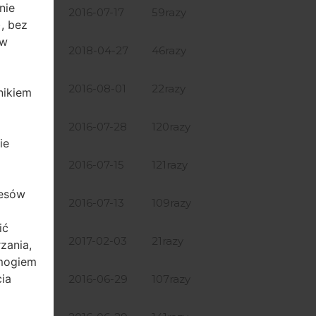
nie
66.17 MiB
2016-07-17
59razy
, bez
aw
57.84 MiB
2018-04-27
46razy
57.84 MiB
2016-08-01
22razy
nikiem
57.84 MiB
2016-07-28
120razy
ie
57.84 MiB
2016-07-15
121razy
resów
66.17 MiB
2016-07-13
109razy
ić
64.54 MiB
2017-02-03
21razy
zania,
ymogiem
ia
57.98 MiB
2016-06-29
107razy