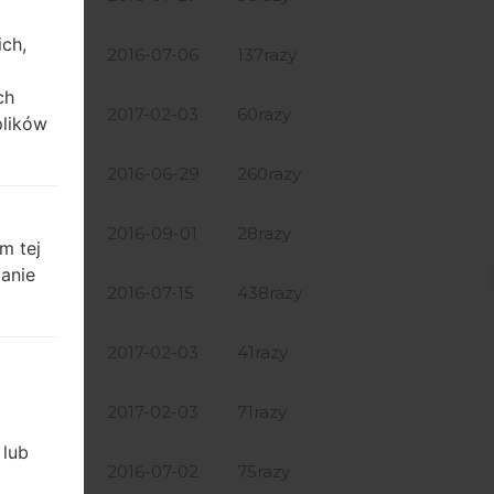
ich,
66.17 MiB
2016-07-06
137razy
ch
64.54 MiB
2017-02-03
60razy
plików
66.17 MiB
2016-06-29
260razy
66.17 MiB
2016-09-01
28razy
m tej
zanie
66.17 MiB
2016-07-15
438razy
64.54 MiB
2017-02-03
41razy
66.17 MiB
2017-02-03
71razy
 lub
57.97 MiB
2016-07-02
75razy