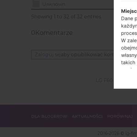
D39
Unknown
Miejs
Showing 1 to 32 of 32 entries
Dane p
każdym
0
Komentarze
proces
W zale
obejmo
Zaloguj się
aby opublikować komentarz.
własny
takich
zawier
Użytko
LG F60 LTED390
prawną
jakiej
między
więcej
podjęt
DLA BLOGERÓW
AKTUALNOŚCI
PORÓWNAJ
Jeśli 
więcej
2016-2026 © lg-fi
zapyta