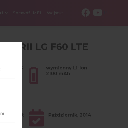
PL
kt
Sprawdź IMEI
Wejście
 SERII LG F60 LTE
mów (4.55
wymienny Li-Ion
.
2100 mAh
om
4.x KitKat
Październik, 2014