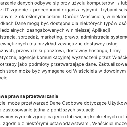
arzanie danych odbywa się przy użyciu komputerów i / lu
0n20b_00.kdz
Android 5.0.x Lollipop
7
zi IT zgodnie z procedurami organizacyjnymi i trybami ściś
anymi z określonymi celami. Oprócz Właściciela, w niektó
dkach Dane mogą być dostępne dla niektórych typów os
0n20b_00.kdz
Android 5.0.x Lollipop
7
edzialnych, zaangażowanych w niniejszej Aplikacji
istracja, sprzedaż, marketing, prawo, administracja system
0n10d_00.kdz
Unknown
7
zewnętrznych (na przykład zewnętrzne dostawcy usług
cznych, przewoźniki pocztowi, dostawcy hostingu, firmy
0n20b_00.kdz
Android 5.0.x Lollipop
7
atyczne, agencje komunikacyjne) wyznaczeni przez Właści
potrzeby jako podmioty przetwarzające dane. Zaktualizow
0n10d_00.kdz
Unknown
7
tych stron może być wymagana od Właściciela w dowolnym
cie.
0n20c_00.kdz
Android 5.0.x Lollipop
7
awa prawna przetwarzania
0n20c_00.kdz
Android 5.0.x Lollipop
7
ciel może przetwarzać Dane Osobowe dotyczące Użytkow
ma zastosowanie jedna z poniższych sytuacji:
wnicy wyrazili zgodę na jeden lub więcej konkretnych cel
0n10h_00.kdz
Android 4.4.x KitKat
7
 zgodnie z niektórymi ustawodawstwami, Właściciel może