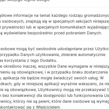
ółowe informacje na temat każdego rodzaju gromadzony
wa pliku
OS
R
 osobowych, znajdują się w specjalnych sekcjach niniejsze
a pliku
OS
R
ki prywatności lub w specjalnych komunikatach wyjaśniając
0n10h_00.kdz
Android 4.4.x KitKat
7
są wyświetlane bezpośrednio przed pobraniem Danych.
0n20B_00.kdz
Android 5.0.x Lollipop
7
osobowe mogą być swobodnie udostępniane przez Użytko
 przypadku Danych użytkowania, zbierane automatycznie
n20e_00_0118.kdz
Android 5.0.x Lollipop
7
s korzystania z tego Dodatku.
nie określono inaczej, wszystkie Dane wymagane w niniejs
n20e_00_0118.kdz
Android 5.0.x Lollipop
7
nieniu są obowiązkowe, i w przypadku braku dostarczenia
, aplikacja nie będzie mogła świadczyć swoich usług. W
0n10g_00.kdz
Unknown
7
dkach, gdy w niniejszej aplikacji wyraźnie wskazano, że ni
ie są obowiązkowe, Użytkownicy mogą nie przekazywać 
0n10h_00.kdz
Android 4.4.x KitKat
7
 bez konsekwencji dla dostępności lub funkcjonowania Usł
wnicy, którzy nie są pewni, które dane osobowe są wyma
kontaktować się z Właścicielem.
n20e_00_0118.kdz
Android 5.0.x Lollipop
7