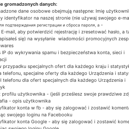
Snapdragon 410
je gromadzonych danych:
1GB
adzone dane osobowe obejmują następne: Imię użytkowni
ny identyfikator na naszej stronie (nie używaj swojego e-ma
-
для подтверждения регистрации и сброса пароля, а
 E-mail, aby potwierdzić rejestrację i zresetować hasło, a 
Buy accessories on
 zapisałeś się) na wysyłanie wiadomości promocyjnych zesp
mwares
 IP do wykrywania spamu i bezpieczeństwa konta, sieci i
acji
Strona startowa
→
Seria
→
LG F60 LTE
→
LGD390N
 w przypadku specjalnych ofert dla każdego kraju i statysty
 telefonu, specjalne oferty dla każdego Urządzenia i staty
 telefonu dla ofert specjalnych dla każdego Urządzenia i
tyk
 profilu użytkownika - (jeśli prześlesz swoje prawdziwe zd
LGD390N(LGD390N) akaL
afia - opis użytkownika
yfikator konta w fb - aby się zalogować i zostawić koment
ąc swojego loginu na Facebooku
o dla telefonów LG
yfikator konta Google - aby się zalogować i zostawić kom
ąc swojego loginu Google