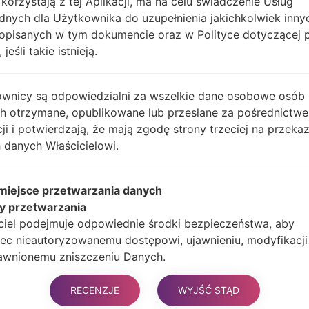
 korzystają z tej Aplikacji, ma na celu świadczenie Usług
dnych dla Użytkownika do uzupełnienia jakichkolwiek inny
opisanych w tym dokumencie oraz w Polityce dotyczącej 
Unknown
122.34 Mi
 jeśli takie istnieją.
Unknown
122.57 Mi
wnicy są odpowiedzialni za wszelkie dane osobowe osób
ch otrzymane, opublikowane lub przesłane za pośrednictwe
cji i potwierdzają, że mają zgodę strony trzeciej na przeka
 danych Właścicielowi.
 miejsce przetwarzania danych
y przetwarzania
Inni modele z tej serii
ciel podejmuje odpowiednie środki bezpieczeństwa, aby
ec nieautoryzowanemu dostępowi, ujawnieniu, modyfikacji
555
LG
awnionemu zniszczeniu Danych.
arzanie danych odbywa się przy użyciu komputerów i / lu
zi IT zgodnie z procedurami organizacyjnymi i trybami ściś
RECENZJE
WYJŚĆ STĄD
anymi z określonymi celami. Oprócz Właściciela, w niektó