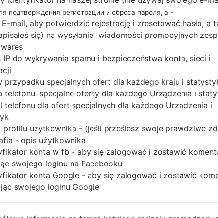
ny identyfikator na naszej stronie (nie używaj swojego e-ma
MSM7227
-
для подтверждения регистрации и сброса пароля, а
512MB
 E-mail, aby potwierdzić rejestrację i zresetować hasło, a 
 zapisałeś się) na wysyłanie wiadomości promocyjnych zesp
mwares
 IP do wykrywania spamu i bezpieczeństwa konta, sieci i
Buy accessories on
acji
 w przypadku specjalnych ofert dla każdego kraju i statysty
 telefonu, specjalne oferty dla każdego Urządzenia i staty
Strona startowa
→
Seria
→
LG Optimus Chat
→
LGC550
 telefonu dla ofert specjalnych dla każdego Urządzenia i
tyk
 profilu użytkownika - (jeśli prześlesz swoje prawdziwe zd
afia - opis użytkownika
yfikator konta w fb - aby się zalogować i zostawić koment
ąc swojego loginu na Facebooku
GC550(LGC550) akaLG O
yfikator konta Google - aby się zalogować i zostawić kom
ąc swojego loginu Google
o dla telefonów LG