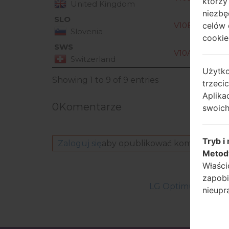
którzy
United Kingdom
niezbę
SLO
celów 
V10B_00.kdz
Slovenia
cookie,
SWS
V10A_00.kdz
Switzerland
Użytko
Showing 1 to 9 of 9 entries
trzeci
Aplika
0
Komentarze
swoich
Tryb i
Zaloguj się
aby opublikować komentarz.
Metod
Właści
zapobi
LG Optimus ChatC
nieupr
Przetw
narzęd
powiąz