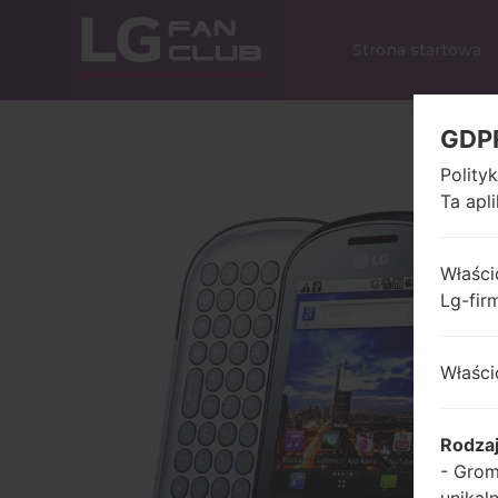
Strona startowa
GDP
Polity
Ta apl
Właści
Lg-fir
Właści
Rodza
- Grom