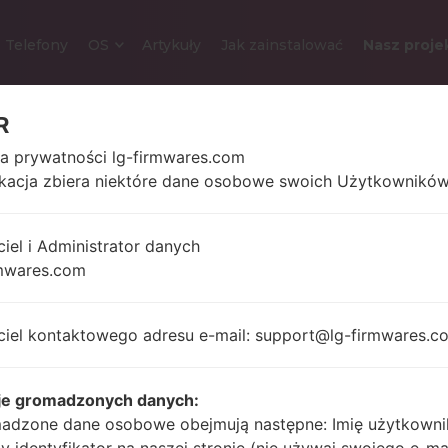
Telefony
OS
Artykuły
Jak zainstalować
Nasz proje
R
LG C550 (LGC550) Z SE
ka prywatności lg-firmwares.com
ikacja zbiera niektóre dane osobowe swoich Użytkowników
2.8 in, 23.3 cm2
122 gram
ciel i Administrator danych
(~36.3% stosunek
uncji)
ekranu do ciała)
mwares.com
320 x 480 pikseli 3:2
ratio (~206 gęstość
pikseli na cal)
ciel kontaktowego adresu e-mail: support@lg-firmwares.c
je gromadzonych danych:
600 MHz,
Unknown
adzone dane osobowe obejmują następne: Imię użytkowni
Qualcomm