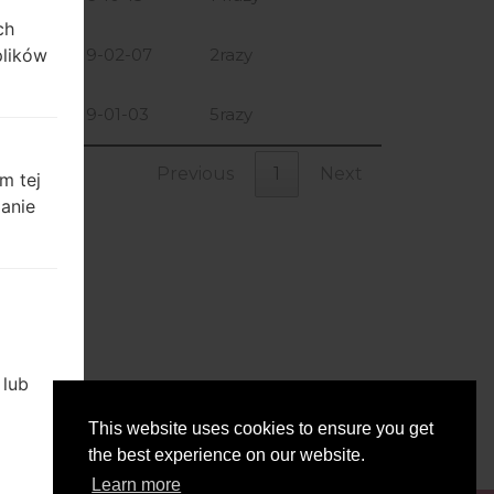
ch
plików
B
2019-02-07
2razy
B
2019-01-03
5razy
Previous
1
Next
m tej
zanie
 lub
 Optimus ChatL04C
This website uses cookies to ensure you get
b
the best experience on our website.
le
Learn more
rych