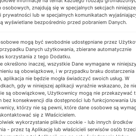
ółowe informacje na temat każdego rodzaju gromadzony
 osobowych, znajdują się w specjalnych sekcjach niniejsze
ki prywatności lub w specjalnych komunikatach wyjaśniając
są wyświetlane bezpośrednio przed pobraniem Danych.
OS
Rozmiar
OS
Rozmiar
Unknown
121.93 Mi
osobowe mogą być swobodnie udostępniane przez Użytko
 przypadku Danych użytkowania, zbierane automatycznie
Android 4.1-4.3 Jelly Bean
105.92 Mi
s korzystania z tego Dodatku.
nie określono inaczej, wszystkie Dane wymagane w niniejs
Unknown
122.57 Mi
nieniu są obowiązkowe, i w przypadku braku dostarczenia
, aplikacja nie będzie mogła świadczyć swoich usług. W
dkach, gdy w niniejszej aplikacji wyraźnie wskazano, że ni
Unknown
124.23 Mi
ie są obowiązkowe, Użytkownicy mogą nie przekazywać 
 bez konsekwencji dla dostępności lub funkcjonowania Usł
Unknown
122.57 Mi
wnicy, którzy nie są pewni, które dane osobowe są wyma
kontaktować się z Właścicielem.
Unknown
122.57 Mi
olwiek wykorzystanie plików cookie - lub innych środków
nia - przez tą Aplikację lub właścicieli serwisów osób trzec
Unknown
120.55 Mi