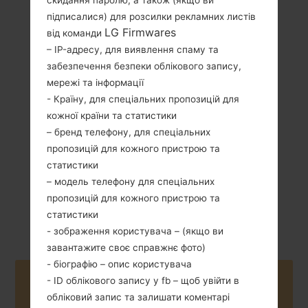
скидання паролю, а також (якщо ви
підписалися) для розсилки рекламних листів
LG Firmwares
від команди
– IP-адресу, для виявлення спаму та
забезпечення безпеки облікового запису,
122 грам (4.30
мережі та інформації
Зємний Li-Ion
унції)
- Країну, для спеціальних пропозицій для
1500 mAh
кожної країни та статистики
– бренд телефону, для спеціальних
пропозицій для кожного пристрою та
статистики
– модель телефону для спеціальних
пропозицій для кожного пристрою та
Березень, 2011
Unknown
статистики
- зображення користувача – (якщо ви
завантажите своє справжнє фото)
- біографію – опис користувача
Buy accessories on Amazon
- ID облікового запису у fb – щоб увійти в
обліковий запис та залишати коментарі