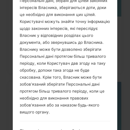
Персональні дані, зібрані для цілей законних
інтересів Власника, зберігаються доти, доки
це необхідно для виконання цих цілей.
Користувачі можуть знайти точну інформацію
Як видалити усі дані з телефона
щодо законних інтересів, які переслідує
LG Optimus Chat, Optimus...
Власник у відповідних розділах цього
документа, або звернувшись до Власника.
Власнику може бути дозволено зберігати
Персональні дані протягом більш тривалого
періоду, коли Користувач дав згоду на таку
обробку, допоки така згода не буде
скасована. Крім того, Власник може бути
зобов’язаний зберігати Персональні дані
протягом більш тривалого періоду, коли це
21
ЛИП.
необхідно для виконання правових
зобов’язання або за наказом будь-якого
вищого органу.