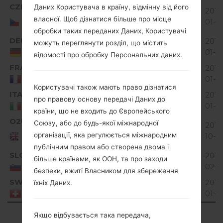
CZE
Даних Користувача в країну, відмінну від його
V10A_00.kdz
122.57
2018
Unknown
Czech
власної. Щоб дізнатися більше про місце
MiB
01-1
Republic
обробки таких переданих Даних, Користувачі
DEU
V10A_00.kdz
124.23
2018
можуть переглянути розділ, що містить
Unknown
MiB
01-1
Germany
відомості про обробку Персональних даних.
FRA
V10A_00.kdz
122.57
2018
Unknown
MiB
01-0
France
Користувачі також мають право дізнатися
ITA
V10A_00.kdz
122.57
2018
про правову основу передачі Даних до
Unknown
MiB
01-0
Italy
країни, що не входить до Європейського
O2U
Союзу, або до будь-якої міжнародної
V10B_00.kdz
120.55
2016
Unknown
United
організації, яка регулюється міжнародним
MiB
10-1
Kingdom
публічним правом або створена двома і
SLO
V10B_00.kdz
122.34
2019
більше країнами, як ООН, та про заходи
Unknown
MiB
02-0
Slovenia
безпеки, вжиті Власником для збереження
SWS
V10A_00.kdz
122.57
2019
їхніх Даних.
Unknown
MiB
01-0
Switzerland
Showing 1 to 9 of 9 entries
Якщо відбувається така передача,