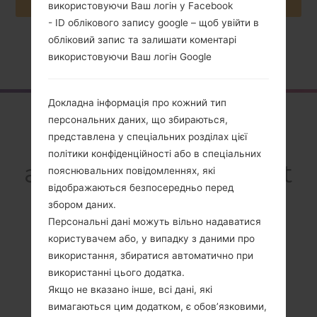
використовуючи Ваш логін у Facebook
- ID облікового запису google – щоб увійти в
обліковий запис та залишати коментарі
Головна
→
Серія
→
LG Optimus Chat
→
LGC550
використовуючи Ваш логін Google
Докладна інформація про кожний тип
Огляд
персональних даних, що збираються,
представлена у спеціальних розділах цієї
LGC550(LGC550)
політики конфіденційності або в спеціальних
akaLG Optimus Chat
пояснювальних повідомленнях, які
відображаються безпосередньо перед
збором даних.
Персональні дані можуть вільно надаватися
користувачем або, у випадку з даними про
Порівняти
використання, збиратися автоматично при
використанні цього додатка.
Якщо не вказано інше, всі дані, які
вимагаються цим додатком, є обов’язковими,