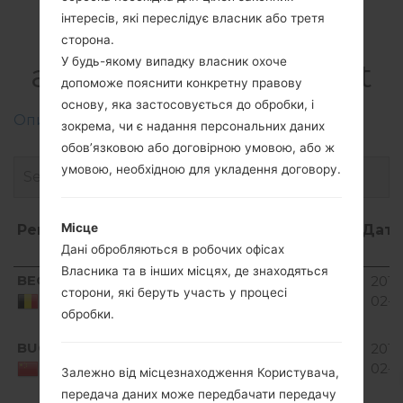
Прошивки
інтересів, які переслідує власник або третя
LGC550(LGC550)
сторона.
У будь-якому випадку власник охоче
akaLG Optimus Chat
допоможе пояснити конкретну правову
основу, яка застосовується до обробки, і
Описання регіонів прошивок телефонів LG
зокрема, чи є надання персональних даних
обов’язковою або договірною умовою, або ж
умовою, необхідною для укладення договору.
Місце
Регіон
Назва
ОС
Розмір
Дата
Дані обробляються в робочих офісах
файлу
Власника та в інших місцях, де знаходяться
Регіон
Назва
ОС
Розмір
Дат
BEG
V10A_00.kdz
121.93
2017
Unknown
сторони, які беруть участь у процесі
файлу
MiB
02-0
Belgium
обробки.
Android
BUO
V10K_00.kdz
4.1-4.3
105.92
2017
Jelly
MiB
02-0
China
Залежно від місцезнаходження Користувача,
Bean
передача даних може передбачати передачу