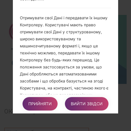
How to Hard Reset on LG Shine Plus C710H?
Отримувати свої Дані і передавати їх іншому
Контролеру. Користувачі мають право
отримувати свої Дані у структурованому,
широко використовуваному та
машинозчитуваному форматі і, якщо це
технічно можливо, передавати їх іншому
Контролеру без будь-яких перешкод. Це
положення застосовується за умови, що
Дані обробляються автоматизованими
засобами і що обробка базується на згоді
Користувача, на контракті, частиною якого є
TOP 5 SECRET CODES for LG!
Користувач, або на переддоговірних
зобов’язаннях, що витікають з нього.
ПРИЙНЯТИ
ВИЙТИ ЗВІДСИ
0
Коментарі
Подавати скаргу. Користувачі мають право
подати позов до свого компетентного органу