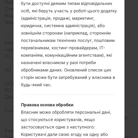
Ядра процесора
Одноядерний
бути доступні деяким типам відповідальних
Оперативна память
512MB
осіб, які беруть участь у роботі цього додатку
Внутрішня память
140MB
(адміністрація, продажі, маркетинг,
Зовнішня память
microSD, до 32 GB
юридична, системна адміністрація), або
(виділений слот)
зовнішнім сторонам (наприклад, стороннім
Мережа та дані
постачальникам технічних послуг, поштовим
Кількість місць для сім
1 Міні SIM
перевізникам, хостинг-провайдерам, ІТ-
карт
компаніям, комунікаційним агентствам), які
2G
GSM 850/900/1800/1900
MHz
назначені власником у разі потреби
3G
HSDPA 900/1700/2100
обробниками даних. Оновлений список цих
MHz
сторін може бути затребуваний у власника в
(4G) LTE
-
будь-який час.
5G network
-
Дані
GPRS/EDGE
Дисплей
Правова основа обробки
Розмір екрану
2.8 in, 23.3 cm2 (~36.3%
Власник може обробляти персональні дані,
співвідношення екрану
що стосуються користувачів, якщо
до тіла)
застосовується одне з наступного:
Тип екрану
TFT сенсорний екран
Користувачі дали свою згоду на одну або
Розширення екрану
320 x 480 пікселів 3:2 ratio