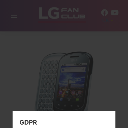
Включити
UK
навігацію
GDPR