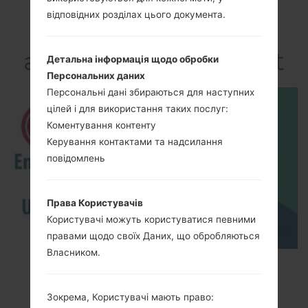
Відео
відповідних розділах цього документа.
LGC550(LGC550)
akaLG Optimus Chat
Детальна інформація щодо обробки
Персональних даних
Персональні дані збираються для наступних
цілей і для використання таких послуг:
Коментування контенту
Керування контактами та надсилання
повідомлень
Права Користувачів
Користувачі можуть користуватися певними
правами щодо своїх Даних, що обробляються
Власником.
How to Enable Developer Options & USB
Debugging on LG ?
Зокрема, Користувачі мають право: