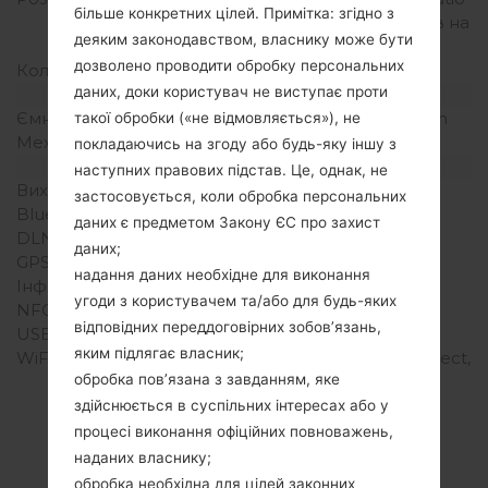
більше конкретних цілей. Примітка: згідно з
(~206 щільність пікселів на
деяким законодавством, власнику може бути
дюйм)
дозволено проводити обробку персональних
Кольори екрану
256K кольорів
даних, доки користувач не виступає проти
Акамулятор і клавіатура
Ємність акумулятора
Зємний Li-Ion 1500 mAh
такої обробки («не відмовляється»), не
Механічна клавіатура
QWERTY
покладаючись на згоду або будь-яку іншу з
Інтерфейси
наступних правових підстав. Це, однак, не
Вихід для аудіо
3.5mm jack
застосовується, коли обробка персональних
Bluetooth
Версія 2.1, A2DP, EDR
даних є предметом Закону ЄС про захист
DLNA
Ні
даних;
GPS
Так, A-GPS
надання даних необхідне для виконання
Інфрачервоний порт
Ні
угоди з користувачем та/або для будь-яких
NFC
Ні
відповідних переддоговірних зобов’язань,
USB
microUSB 2.0
яким підлягає власник;
WiFi
Wi-Fi802.11b/g, Wi-Fi Direct,
обробка пов’язана з завданням, яке
hotspot
здійснюється в суспільних інтересах або у
процесі виконання офіційних повноважень,
наданих власнику;
обробка необхідна для цілей законних