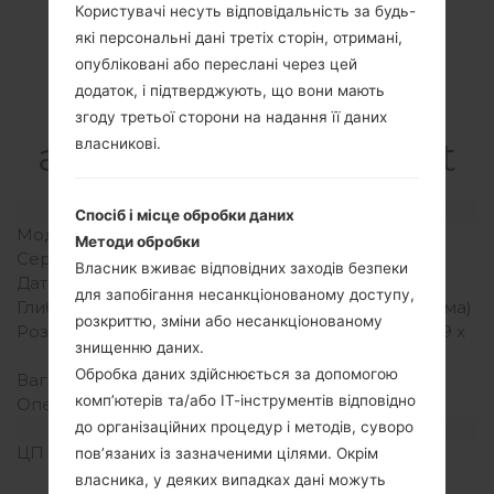
Користувачі несуть відповідальність за будь-
які персональні дані третіх сторін, отримані,
Специфікація
опубліковані або переслані через цей
додаток, і підтверджують, що вони мають
LGC550(LGC550)
згоду третьої сторони на надання її даних
akaLG Optimus Chat
власникові.
Модель та її характеристики
Спосіб і місце обробки даних
Модель
LGC550
Методи обробки
Серія
LG Optimus Chat
Власник вживає відповідних заходів безпеки
Дата випуску
Березень, 2011
для запобігання несанкціонованому доступу,
Глибина
16 міліметрів (0.63 дюйма)
розкриттю, зміни або несанкціонованому
Розміри (ширина/висота)
109 x 59 міліметрів (4.29 x
знищенню даних.
2.32 дюйма)
Обробка даних здійснюється за допомогою
Вага
122 грам (4.30 унції)
комп’ютерів та/або ІТ-інструментів відповідно
Операційна система
Android 2.2 (Froyo)
Апаратне забезпечення
до організаційних процедур і методів, суворо
ЦП (процесор)
600 MHz, Qualcomm
пов’язаних із зазначеними цілями. Окрім
MSM7227
власника, у деяких випадках дані можуть