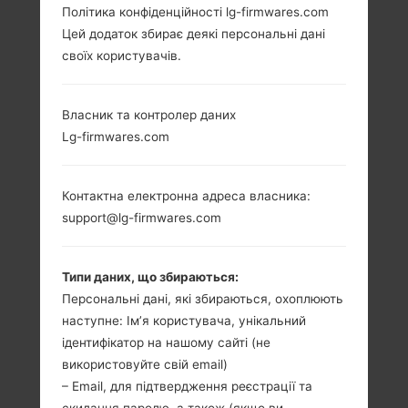
Політика конфіденційності lg-firmwares.com
LG C550 (LGC550) З
Цей додаток збирає деякі персональні дані
своїх користувачів.
СЕРІЇ LG OPTIMUS
Власник та контролер даних
CHAT
Lg-firmwares.com
Контактна електронна адреса власника:
support@lg-firmwares.com
2.8 in, 23.3 cm2
600 MHz,
(~36.3%
Qualcomm
Типи даних, що збираються:
співвідношення
MSM7227
Персональні дані, які збираються, охоплюють
екрану до тіла)
512MB
наступне: Ім’я користувача, унікальний
320 x 480 пікселів
3:2 ratio (~206
ідентифікатор на нашому сайті (не
щільність пікселів
використовуйте свій email)
на дюйм)
– Email, для підтвердження реєстрації та