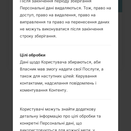
Після закінчення періоду зберігання
Персональні дані видаляються. Тож, право на
доступ, право на видалення, право на
Як видалити усі дані з телефону
виправлення та право на перенесення даних
не можуть виконуватися після закінчення
через меню на LG Optimus...
строку зберігання.
Цілі обробки
Дані щодо Користувача збираються, аби
Власник мав змогу надати свої Послуги, а
також для наступних цілей: Керування
контактами, надсилання повідомлень і
коментування Контенту.
Користувачі можуть знайти додаткову
детальну інформацію про цілі обробки та
конкретні Персональні дані, що
використовуються для кожної мети, у