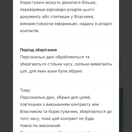
Користувачі можуть дізнатися більше,
Previous
1
Next
перевіривши відповідні розділи цього
документу або спитавши у Власника,
використовуючи інформацію, надану в розділі
контактів.
Статті
LGC550(LGC550)
Період зберігання
Персональні дані обробляються та
akaLG Optimus Chat
зберігаються стільки часу, скільки вимагають
цілі, для яких вони були зібрані.
Тому:
Персональні дані, зібрані для цілей,
10
ЛИП.
пов’язаних з виконанням контракту між
Власником та Користувачем, зберігаються до
того часу, поки цей контракт не буде
повністю виконаний.