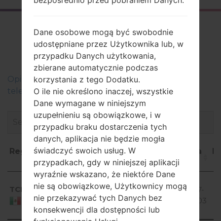
Firmware
Dane osobowe mogą być swobodnie
udostępniane przez Użytkownika lub, w
LGC193(LGC193)
przypadku Danych użytkowania,
zbierane automatycznie podczas
korzystania z tego Dodatku.
Оpis regionów oprogramowania układowego dla
O ile nie określono inaczej, wszystkie
telefonów LG
Dane wymagane w niniejszym
uzupełnieniu są obowiązkowe, i w
przypadku braku dostarczenia tych
danych, aplikacja nie będzie mogła
świadczyć swoich usług. W
Region
Nazwa
OS
Rozmiar
Data
P
przypadkach, gdy w niniejszej aplikacji
pliku
wyraźnie wskazano, że niektóre Dane
Region
Nazwa
OS
Rozmiar
Data
P
Android
nie są obowiązkowe, Użytkownicy mogą
pliku
TCL
V10A_00.kdz
4.1-4.3
2017-
54.51 MiB
3
nie przekazywać tych Danych bez
Jelly
02-03
Mexico
konsekwencji dla dostępności lub
Bean