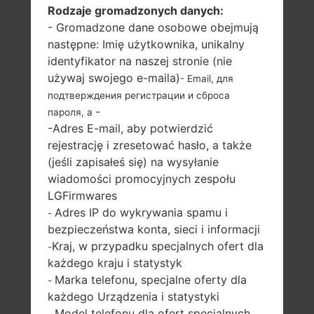
Rodzaje gromadzonych danych:
LG C193 (LGC193) Z
- Gromadzone dane osobowe obejmują
następne: Imię użytkownika, unikalny
SERII LG OTHERS
identyfikator na naszej stronie (nie
używaj swojego e-maila)
- Email, для
подтверждения регистрации и сброса
-
пароля, а
-Adres E-mail, aby potwierdzić
rejestrację i zresetować hasło, a także
2.3 in
312 MHz,
(jeśli zapisałeś się) na wysyłanie
MediaTek MT6236
320 x 240 pikseli
wiadomości promocyjnych zespołu
(~174 gęstość pikseli
128MB
LGFirmwares
na cal)
Adres IP do wykrywania spamu i
-
bezpieczeństwa konta, sieci i informacji
Kraj, w przypadku specjalnych ofert dla
-
każdego kraju i statystyk
Marka telefonu, specjalne oferty dla
-
każdego Urządzenia i statystyki
95.4 gramów (3.36
Model telefonu dla ofert specjalnych
wymienny Li-Ion
-