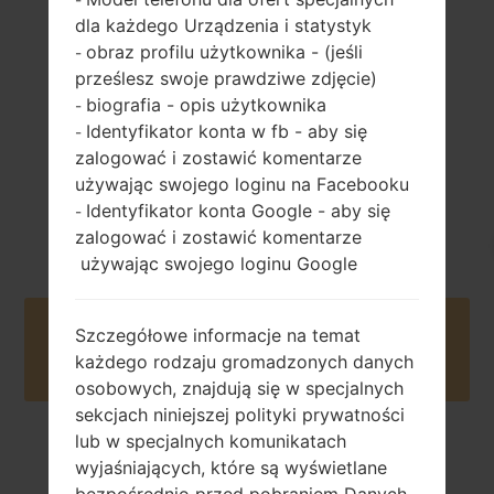
uncji)
1100 mAh
dla każdego Urządzenia i statystyk
obraz profilu użytkownika - (jeśli
-
prześlesz swoje prawdziwe zdjęcie)
biografia - opis użytkownika
-
Identyfikator konta w fb - aby się
-
zalogować i zostawić komentarze
używając swojego loginu na Facebooku
2012
Android 4.1-4.3
Identyfikator konta Google - aby się
-
Jelly Bean
zalogować i zostawić komentarze
używając swojego loginu Google
Buy accessories on Amazon
Szczegółowe informacje na temat
każdego rodzaju gromadzonych danych
osobowych, znajdują się w specjalnych
sekcjach niniejszej polityki prywatności
lub w specjalnych komunikatach
Strona startowa
→
Seria
→
LG Others
→
LGC193
wyjaśniających, które są wyświetlane
bezpośrednio przed pobraniem Danych.