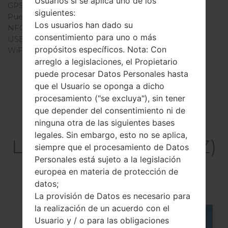
Usuarios si se aplica uno de los
GPS
A-GPS, GLONASS, BDS
siguientes:
Puerto infrarrojo
Sí
Los usuarios han dado su
NFC
Sí
consentimiento para uno o más
USB
USB 3.0, Type-C
propósitos específicos. Nota: Con
WiFi
Wi-Fi 802.11 a/b/g/n/ac,
dual-band, Wi-Fi Direct,
arreglo a legislaciones, el Propietario
hotspot
puede procesar Datos Personales hasta
que el Usuario se oponga a dicho
procesamiento ("se excluya"), sin tener
que depender del consentimiento ni de
Artículos
ninguna otra de las siguientes bases
legales. Sin embargo, esto no se aplica,
LGUS992Z(LGUS992Z)
siempre que el procesamiento de Datos
akaLG G5
Personales está sujeto a la legislación
europea en materia de protección de
datos;
La provisión de Datos es necesario para
la realización de un acuerdo con el
Usuario y / o para las obligaciones
05