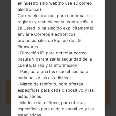
en nuestro sitio web(no use su correo
electrónico)
159 gramos (5.61
Extraíble Li-Ion
Correo electrónico, para confirmar su
onzas)
2800 mAh
registro y restablecer su contraseña, y
(si Usted lo ha elegido explícitamente)
enviarle Correos electrónicos
promocionales de Equipo de LG
Firmwares
Dirección IP, para detectar correo
-
basura y garantizar la seguridad de la
Abril, 2016
Unknown
cuenta, la red y la información
País, para ofertas especificas para
-
cada país y las estadísticas
Marca de teléfono, para ofertas
-
Buy accessories on Amazon
especificas para cada dispositivo y las
estadísticas
Modelo de teléfono, para ofertas
-
especificas para cada dispositivo y las
estadísticas