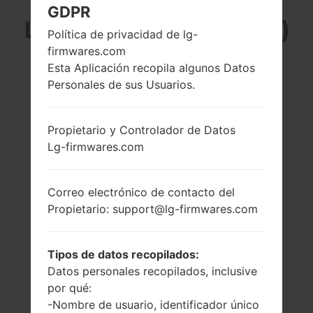
GDPR
LG US992Z (LGUS992Z)
Política de privacidad de lg-
firmwares.com
DE LA SERIE LG G5
Esta Aplicación recopila algunos Datos
Personales de sus Usuarios.
Propietario y Controlador de Datos
Lg-firmwares.com
5.3 pulgadas
2x2.15 GHz Kryo &
(~70.1% relación
2x1.6 GHz Kryo
pantalla-cuerpo)
Qualcomm
Correo electrónico de contacto del
MSM8996
1440 x 2560 píxeles
Propietario: support@lg-firmwares.com
Snapdragon 820
(~554 densidad de
píxeles por
4GB
pulgada)
Tipos de datos recopilados:
Datos personales recopilados, inclusive
por qué:
-Nombre de usuario, identificador único