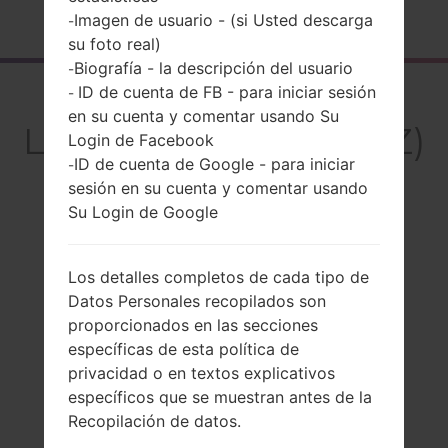
Página principal
→
Serie
→
LG G5
→
LGUS992Z
Imagen de usuario - (si Usted descarga
-
su foto real)
Biografía - la descripción del usuario
-
ID de cuenta de FB - para iniciar sesión
El resumen
-
en su cuenta y comentar usando Su
LGUS992Z(LGUS992Z)
Login de Facebook
ID de cuenta de Google - para iniciar
akaLG G5
-
sesión en su cuenta y comentar usando
Su Login de Google
Los detalles completos de cada tipo de
Comparar
Datos Personales recopilados son
proporcionados en las secciones
específicas de esta política de
privacidad o en textos explicativos
específicos que se muestran antes de la
Recopilación de datos.