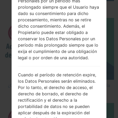
Personales por un período más
Los 5 principales Códigos Secretos para LG!
prolongado siempre que el Usuario haya
dado su consentimiento para dicho
procesamiento, mientras no se retire
dicho consentimiento. Además, el
Propietario puede estar obligado a
conservar los Datos Personales por un
período más prolongado siempre que lo
exija el cumplimiento de una obligación
legal o por orden de una autoridad.
Cuando el período de retención expire,
los Datos Personales serán eliminados.
¿Cómo Activar las Opciones de Desarrollador y la
Por lo tanto, el derecho de acceso, el
Depuración USB en LG?
derecho de borrado, el derecho de
rectificación y el derecho a la
portabilidad de datos no se pueden
aplicar después de la expiración del