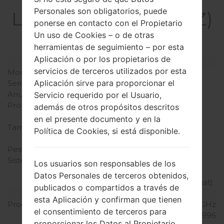
La especificación
Personales son obligatorios, puede
LGUS992Z(LGUS992Z)
ponerse en contacto con el Propietario
akaLG G5
Un uso de Cookies – o de otras
herramientas de seguimiento – por esta
Aplicación o por los propietarios de
Modelo y sus características
servicios de terceros utilizados por esta
Modelo
LGUS992Z
Aplicación sirve para proporcionar el
Serie
LG G5
Anunciado
Abril, 2016
Servicio requerido por el Usuario,
Profundidad
7.7 milímetros (0.30
además de otros propósitos descritos
pulgadas)
en el presente documento y en la
Tamaño (dimensiones)
149.4 x 73.9 milímetros
Política de Cookies, si está disponible.
(5.88 x 2.91 pulgadas)
Peso
159 gramos (5.61 onzas)
Sistema de operación
Android 6.0.1
Los usuarios son responsables de los
(Marshmallow),
Datos Personales de terceros obtenidos,
actualizable a 7.0 (Nougat)
publicados o compartidos a través de
Hardware
esta Aplicación y confirman que tienen
Procesador
2x2.15 GHz Kryo & 2x1.6 GHz
el consentimiento de terceros para
Kryo Qualcomm MSM8996
proporcionar los Datos al Propietario.