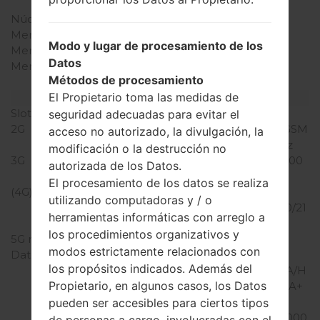
Snapdragon 820
Núcleos de UCP
cuatro núcleos
Memoria RAM
4GB
Modo y lugar de procesamiento de los
Memoria interna
32GB
Datos
Memoria externa
microSD, hasta 256 GB
Métodos de procesamiento
(ranura dedicada)
El Propietario toma las medidas de
Red y Datos
Slot de tarjeta
1 Nano-SIM
seguridad adecuadas para evitar el
2G
CDMA 800/1900 MHz, GSM
acceso no autorizado, la divulgación, la
850/900/1800/1900 MHz
modificación o la destrucción no
3G
UMTS 850/1700/1900/2100
autorizada de los Datos.
MHz
El procesamiento de los datos se realiza
(4G) LTE
LTE
utilizando computadoras y / o
700/850/1700/1800/1900/21
herramientas informáticas con arreglo a
00, TD-LTE 2500
los procedimientos organizativos y
5G network
-
modos estrictamente relacionados con
Datos
GPRS/GPRS
los propósitos indicados. Además del
C12/EDGE/UMTS/HSUPA/H
Propietario, en algunos casos, los Datos
SUPA 5.8/HSDPA/HSDPA+
21.1/Dc-HSDPA
pueden ser accesibles para ciertos tipos
42.2/cdmaOne/CDMA2000