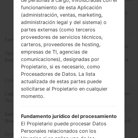
de personas a cargo, involucradas con el
1x/CDMA 1xEv-DO/
funcionamiento de esta Aplicación
CDMA2000 1xEv-DO Rev
(administración, ventas, marketing,
A/ CDMA2000 1xEv-DO
administración legal y del sistema) o
Rev B/LTE
partes externas (como terceros
Pantalla
proveedores de servicios técnicos,
Tamaño de la pantalla
5.3 pulgadas (~70.1%
carteros, proveedores de hosting,
relación pantalla-cuerpo)
empresas de TI, agencias de
Tipo de Pantalla
IPS LCD
comunicaciones), designadas por
Resolución de Pantalla
1440 x 2560 píxeles (~554
Propietario, si es necesario, como
densidad de píxeles por
pulgada)
Procesadores de Datos. La lista
Colores de pantalla
16M colores
actualizada de estas partes puede
Batería y Teclado
solicitarse al Propietario en cualquier
Capacidad de batería
Extraíble Li-Ion 2800 mAh
momento.
Teclado físico
-
Interfaces
Salida de audio
3.5mm jack
Fundamento jurídico del procesamiento
Bluetooth
versión 4.2, A2DP, LE, aptX
El Propietario puede procesar Datos
HD
Personales relacionados con los
DLNA
Sí