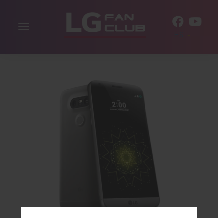
Alternar
ES
la
navegación