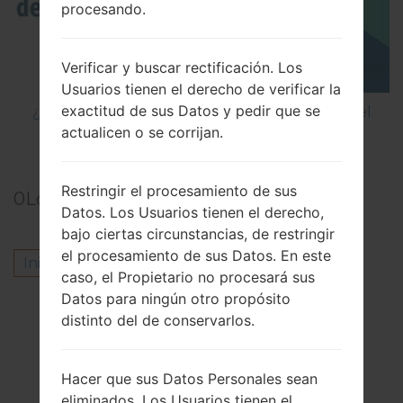
procesando.
Verificar y buscar rectificación. Los
Usuarios tienen el derecho de verificar la
exactitud de sus Datos y pedir que se
¿Cómo restablecer datos de fábrica a través del
actualicen o se corrijan.
menú en LG G5 H850?
Restringir el procesamiento de sus
0
Los comentarios
Datos. Los Usuarios tienen el derecho,
bajo ciertas circunstancias, de restringir
el procesamiento de sus Datos. En este
Inicie la sesión
para dejar su comentario.
caso, el Propietario no procesará sus
Datos para ningún otro propósito
Otros modelos de esta serie
distinto del de conservarlos.
LG G5AS992
LG G5F700K
Hacer que sus Datos Personales sean
LG G5F700L
eliminados. Los Usuarios tienen el