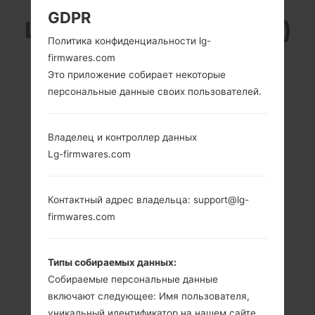
GDPR
LG US992Z (LGUS992Z)
Политика конфиденциальности lg-
ИЗ СЕРИИ LG G5
firmwares.com
Это приложение собирает некоторые
персональные данные своих пользователей.
Владелец и контроллер данных
Lg-firmwares.com
5.3 in (~70.1%
2x2.15 GHz Kryo &
соотношение
2x1.6 GHz Kryo
экрана к телу)
Qualcomm
MSM8996
Контактный адрес владельца: support@lg-
1440 x 2560
Snapdragon 820
пикселей (~554
firmwares.com
плотность
4GB
пикселей на
дюйм)
Типы собираемых данных:
Собираемые персональные данные
включают следующее: Имя пользователя,
уникальный идентификатор на нашем сайте