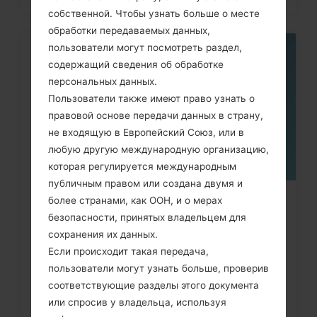
собственной. Чтобы узнать больше о месте
обработки передаваемых данных,
пользователи могут посмотреть раздел,
05
содержащий сведения об обработке
МАЯ
персональных данных.
Пользователи также имеют право узнать о
правовой основе передачи данных в страну,
не входящую в Европейский Союз, или в
любую другую международную организацию,
которая регулируется международным
публичным правом или создана двумя и
более странами, как ООН, и о мерах
Как удалить все данные с
безопасности, принятых владельцем для
телефона через код на LG G3,...
сохранения их данных.
Если происходит такая передача,
пользователи могут узнать больше, проверив
соответствующие разделы этого документа
или спросив у владельца, используя