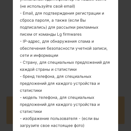
(не используйте свой email)
- Email, для подтверждения регистрации и
сброса пароля, а также (если Вы
159 грамм (5.61
Съемный Li-Ion
унции)
подписались) для рассылки рекламных
2800 mAh
писем от команды Lg firmwares
- IP-адрес, для обнаружения спама и
обеспечения безопасности учетной записи,
сети и информации
- Страну, для специальных предложений для
каждой страны и статистики
Апрель, 2016
Unknown
- бренд телефона, для специальных
предложений для каждого устройства и
статистики
- модель телефона, для специальных
предложений для каждого устройства и
Buy accessories on Amazon
статистики
- изображение пользователя - (если вы
загрузите свое настоящее фото)