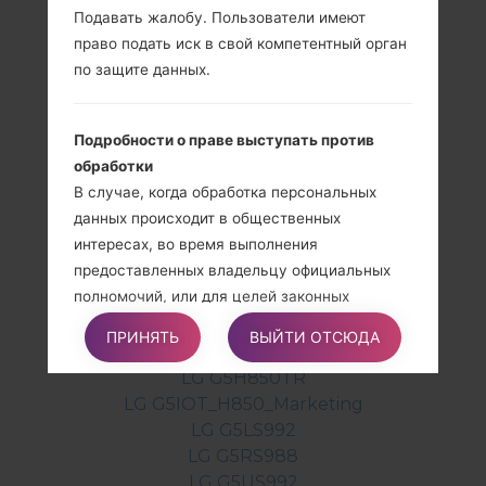
Подавать жалобу. Пользователи имеют
LG G5AS992
право подать иск в свой компетентный орган
LG G5F700K
по защите данных.
LG G5F700L
LG G5F700S
Подробности о праве выступать против
LG G5H820
обработки
LG G5H820P
В случае, когда обработка персональных
LG G5H820PR
данных происходит в общественных
LG G5H830
интересах, во время выполнения
LG G5H830GD
предоставленных владельцу официальных
LG G5H830SV
полномочий, или для целей законных
LG G5H850
интересов владельца, пользователи могут
LG G5H850AR
ПРИНЯТЬ
ВЫЙТИ ОТСЮДА
выступать против такой обработки,
LG G5H850K
предоставляя основание, связанное с их
LG G5H850TR
конкретной ситуацией, чтобы обосновать
LG G5IOT_H850_Marketing
такое возражение.
LG G5LS992
LG G5RS988
LG G5US992