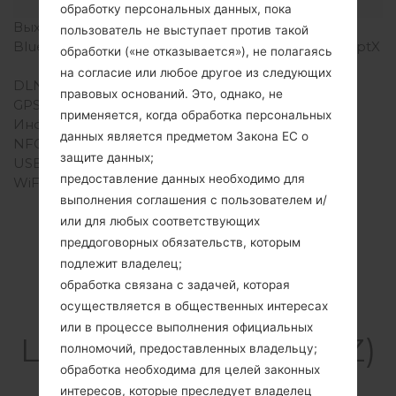
Интерфейсы
обработку персональных данных, пока
Выход для аудио
3.5mm jack
пользователь не выступает против такой
Bluetooth
Версия 4.2, A2DP, LE, aptX
обработки («не отказывается»), не полагаясь
HD
на согласие или любое другое из следующих
DLNA
Есть
правовых оснований. Это, однако, не
GPS
A-GPS, GLONASS, BDS
применяется, когда обработка персональных
Инфракрасный порт
Есть
данных является предметом Закона ЕС о
NFC
Есть
защите данных;
USB
USB 3.0, Type-C
предоставление данных необходимо для
WiFi
Wi-Fi 802.11 a/b/g/n/ac,
выполнения соглашения с пользователем и/
dual-band, Wi-Fi Direct,
hotspot
или для любых соответствующих
преддоговорных обязательств, которым
подлежит владелец;
обработка связана с задачей, которая
Cтатьи
осуществляется в общественных интересах
или в процессе выполнения официальных
LGUS992Z(LGUS992Z)
полномочий, предоставленных владельцу;
akaLG G5
обработка необходима для целей законных
интересов, которые преследует владелец