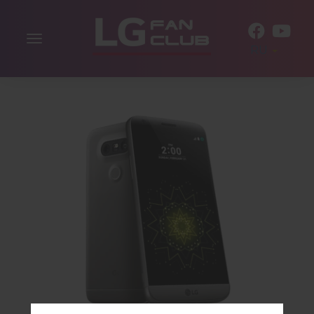
Включить
RU
навигацию