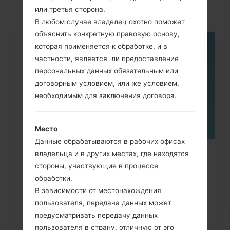
или третья сторона.
В любом случае владелец охотно поможет
объяснить конкретную правовую основу,
которая применяется к обработке, и в
05
МАЯ
частности, является ли предоставление
персональных данных обязательным или
договорным условием, или же условием,
необходимым для заключения договора.
Место
Данные обрабатываются в рабочих офисах
владельца и в других местах, где находятся
Как сделать Аппаратный сброс на
стороны, участвующие в процессе
LG G3, G4, G5, G7 и...
обработки.
В зависимости от местонахождения
пользователя, передача данных может
предусматривать передачу данных
пользователя в страну, отличную от эго