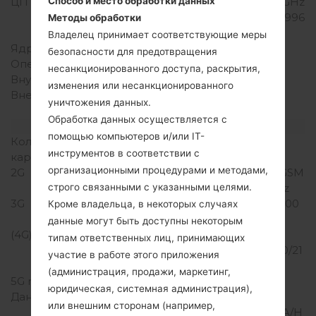
ЦП (процессор)
2x2.15 GHz Kryo & 2x1.6 GHz
Способ и место обработки данных
Kryo Qualcomm MSM8996
Методы обработки
Snapdragon 820
Владелец принимает соответствующие меры
Ядра процессора
Четырехъядерный
безопасности для предотвращения
Оперативная память
4GB
несанкционированного доступа, раскрытия,
Внутренняя память
32GB
изменения или несанкционированного
Внешняя память
microSD, до 256 GB
уничтожения данных.
(выделенный слот)
Обработка данных осуществляется с
Сеть и данные
помощью компьютеров и/или IT-
Количество мест для сим
1 Нано SIM
инструментов в соответствии с
карты
организационными процедурами и методами,
2G
CDMA 800/1900 MHz, GSM
850/900/1800/1900 MHz
строго связанными с указанными целями.
3G
UMTS 850/1700/1900/2100
Кроме владельца, в некоторых случаях
MHz
данные могут быть доступны некоторым
(4G) LTE
LTE
типам ответственных лиц, принимающих
700/850/1700/1800/1900/21
участие в работе этого приложения
00, TD-LTE 2500
(администрация, продажи, маркетинг,
5G network
-
юридическая, системная администрация),
Данные
GPRS/GPRS
или внешним сторонам (например,
C12/EDGE/UMTS/HSUPA/H