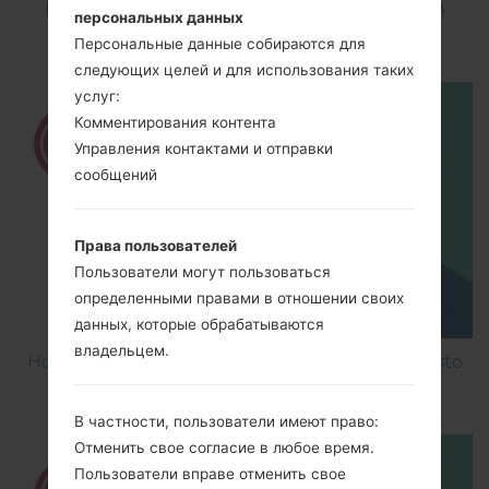
How to Factory Reset through code on LG K8
персональных данных
M200E?
Персональные данные собираются для
следующих целей и для использования таких
услуг:
Комментирования контента
Управления контактами и отправки
сообщений
Права пользователей
Пользователи могут пользоваться
определенными правами в отношении своих
данных, которые обрабатываются
владельцем.
How to Factory Reset through menu on LG Aristo
MS210?
В частности, пользователи имеют право:
Отменить свое согласие в любое время.
Пользователи вправе отменить свое