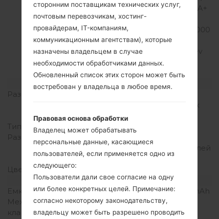
сторонним поставщикам технических услуг,
SUPA 5.8/HSDPA/HSDPA+
почтовым перевозчикам, хостинг-
21.1/Dc-HSDPA
провайдерам, IT-компаниям,
42.2/cdmaOne/CDMA2000
1x/CDMA 1xEv-DO/
коммуникационным агентствам), которые
CDMA2000 1xEv-DO Rev
назначены владельцем в случае
A/ CDMA2000 1xEv-DO
необходимости обработчиками данных.
Rev B/LTE
Обновленный список этих сторон может быть
Дисплей
востребован у владельца в любое время.
Размер экрана
5.3 in (~70.1%
соотношение экрана к
телу)
Правовая основа обработки
Тип экрана
IPS LCD
Владелец может обрабатывать
Разрешение экрана
1440 x 2560 пикселей
персональные данные, касающиеся
(~554 плотность пикселей
пользователей, если применяется одно из
на дюйм)
следующего:
Цвета экрана
16M цветов
Пользователи дали свое согласие на одну
Аккумулятор и клавиатура
или более конкретных целей. Примечание:
Емкость аккумулятора
Съемный Li-Ion 2800 mAh
согласно некоторому законодательству,
Механическая
-
клавиатура
владельцу может быть разрешено проводить