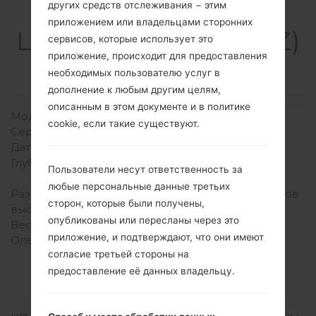
других средств отслеживания − этим
Спецификация
приложением или владельцами сторонних
LGUS992Z(LGUS992Z)
сервисов, которые использует это
приложение, происходит для предоставления
akaLG G5
необходимых пользователю услуг в
дополнение к любым другим целям,
Модель и ее характеристики
описанным в этом документе и в политике
Модель
LGUS992Z
cookie, если такие существуют.
Серия
LG G5
Дата выпуска
Апрель, 2016
Глубина
7.7 миллиметров (0.30
Пользователи несут ответственность за
дюйма)
любые персональные данные третьих
Размеры (ширина /
149.4 x 73.9 миллиметров
сторон, которые были получены,
высота)
(5.88 x 2.91 дюйма)
опубликованы или пересланы через это
Вес
159 грамм (5.61 унции)
приложение, и подтверждают, что они имеют
Операционная система
Android 6.0.1
согласие третьей стороны на
(Marshmallow),
обновляется до 7.0
предоставление её данных владельцу.
(Nougat)
Аппаратное обеспечение