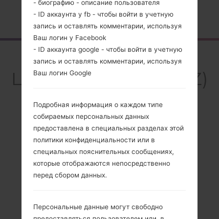
- биографию - описание пользователя
Главная
→
Серия
→
LG G5
→
LGUS992Z
- ID аккаунта у fb - чтобы войти в учетную
запись и оставлять комментарии, используя
Ваш логин у Facebook
- ID аккаунта google - чтобы войти в учетную
Обзор
запись и оставлять комментарии, используя
LGUS992Z(LGUS992Z)
Ваш логин Google
akaLG G5
Подробная информация о каждом типе
собираемых персональных данных
предоставлена в специальных разделах этой
политики конфиденциальности или в
Сравнить
специальных пояснительных сообщениях,
которые отображаются непосредственно
перед сбором данных.
Персональные данные могут свободно
предоставляться пользователем или, в