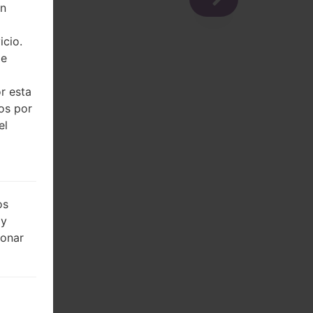
on
icio.
de
r esta
dos por
el
os
 y
ionar