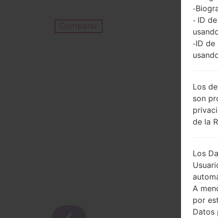
Biogra
-
ID de
-
Comparar
usando
ID de
-
usando
Los de
son pr
privac
de la 
Los Da
Usuari
automá
A meno
por es
Datos 