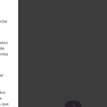
entar
lados
 de
antes
el
dos
s
s que