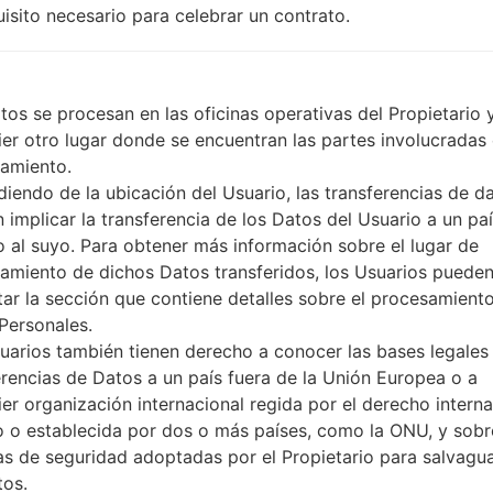
uisito necesario para celebrar un contrato.
Sí
A-GPS, GLONASS, BDS
Sí
Sí
tos se procesan en las oficinas operativas del Propietario 
USB 3.0, Type-C, OTG
ier otro lugar donde se encuentran las partes involucradas 
Wi-Fi 802.11 a/b/g/n/ac, dual-
amiento.
iendo de la ubicación del Usuario, las transferencias de d
 implicar la transferencia de los Datos del Usuario a un pa
to al suyo. Para obtener más información sobre el lugar de
are LGH850AR(LGH850AR)
amiento de dichos Datos transferidos, los Usuarios puede
tar la sección que contiene detalles sobre el procesamient
G Phone
Personales.
uarios también tienen derecho a conocer las bases legales 
erencias de Datos a un país fuera de la Unión Europea o a
ier organización internacional regida por el derecho interna
o o establecida por dos o más países, como la ONU, y sobr
OS
s de seguridad adoptadas por el Propietario para salvagu
OS
tos.
OP_1021.kdz
Unknown