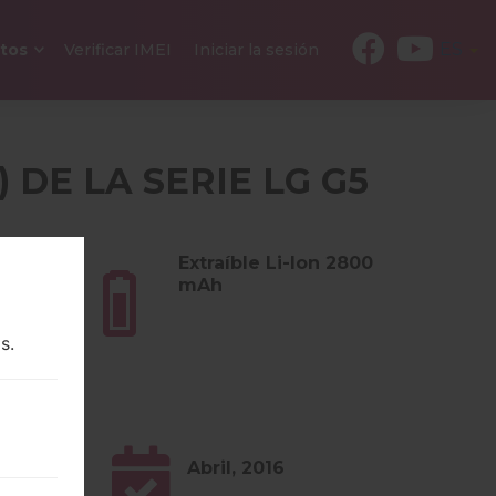
ES
tos
Verificar IMEI
Iniciar la sesión
 DE LA SERIE LG G5
s (5.61
Extraíble Li-Ion 2800
mAh
s.
.x Nougat
Abril, 2016