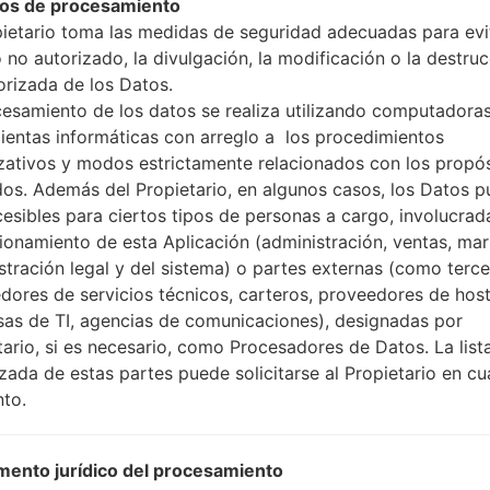
os de procesamiento
pietario toma las medidas de seguridad adecuadas para evit
 no autorizado, la divulgación, la modificación o la destru
orizada de los Datos.
cesamiento de los datos se realiza utilizando computadoras
ientas informáticas con arreglo a los procedimientos
cación LGH850AR(LGH850
zativos y modos estrictamente relacionados con los propó
dos. Además del Propietario, en algunos casos, los Datos 
Modelo y sus características
cesibles para ciertos tipos de personas a cargo, involucrad
LGH850AR
cionamiento de esta Aplicación (administración, ventas, mar
LG G5
stración legal y del sistema) o partes externas (como terc
Abril, 2016
dores de servicios técnicos, carteros, proveedores de host
7.7 milímetros (0.30 pulgadas
as de TI, agencias de comunicaciones), designadas por
149.4 x 73.9 milímetros (5.88 
tario, si es necesario, como Procesadores de Datos. La list
159 gramos (5.61 onzas)
izada de estas partes puede solicitarse al Propietario en cu
Android 6.0.1 (Marshmallow), 
to.
Hardware
2x2.15 GHz Kryo & 2x1.6 GH
cuatro núcleos
ento jurídico del procesamiento
4GB