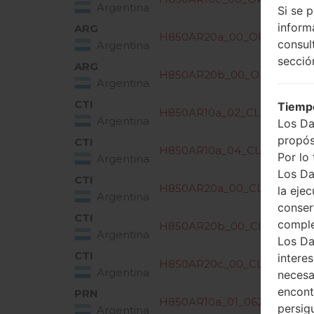
Argentina
Si se 
inform
ARG
H850AR20a_00_OPEN_SCA_
consul
Argentina
secció
ARG
H850AR20b_00_OPEN_SCA_
Argentina
CTI
Tiempo
H850AR10a_02_CLR_COM_O
Argentina
Los Da
propós
CTI
H850AR10a_04_CLR_COM_O
Por lo 
Argentina
Los Da
CTI
H850AR20a_00_CLR_COM_O
la ejec
Argentina
conser
CTI
compl
H850AR20b_00_CLR_COM_O
Argentina
Los Da
CTI
intere
H850AR20c_00_CLR_COM_O
Argentina
necesa
encont
PRN
H850AR10a_01_0623.kdz
persig
Argentina