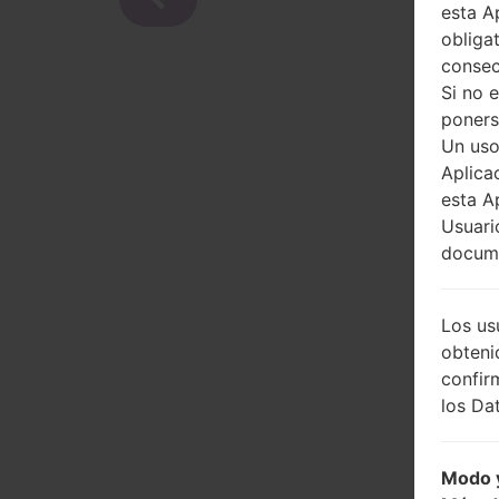
esta A
obliga
consec
Si no 
poners
Un uso
Aplica
esta A
Usuari
docume
Los us
obteni
confir
los Dat
Modo y