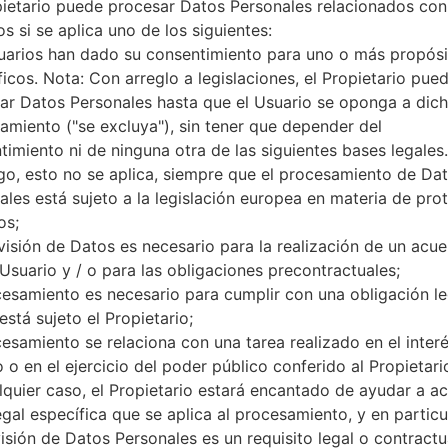
pietario puede procesar Datos Personales relacionados con
32GB
microSD, hasta 256 GB (ranur
s si se aplica uno de los siguientes:
Red y Datos
uarios han dado su consentimiento para uno o más propósi
1 Nano-SIM
ficos. Nota: Con arreglo a legislaciones, el Propietario pue
GSM 850/900/1800/1900 MH
ar Datos Personales hasta que el Usuario se oponga a dic
HSDPA 850/1700(AWS)/1900 
amiento ("se excluya"), sin tener que depender del
LTE band 1(2100), 2(1900), 3(18
timiento ni de ninguna otra de las siguientes bases legales.
20(800)
o, esto no se aplica, siempre que el procesamiento de Da
-
ales está sujeto a la legislación europea en materia de pro
LTE-A Cat 6, HSDPA+, HSUP
os;
Pantalla
visión de Datos es necesario para la realización de un acu
5.3 pulgadas (~70.1% relación
 Usuario y / o para las obligaciones precontractuales;
IPS LCD
1440 x 2560 píxeles (~554 de
cesamiento es necesario para cumplir con una obligación le
16M colores
está sujeto el Propietario;
Batería y Teclado
cesamiento se relaciona con una tarea realizado en el inter
Extraíble Li-Ion 2800 mAh
 o en el ejercicio del poder público conferido al Propietari
-
lquier caso, el Propietario estará encantado de ayudar a acl
Interfaces
egal específica que se aplica al procesamiento, y en particul
3.5mm jack
visión de Datos Personales es un requisito legal o contractu
versión 4.2, A2DP, LE, aptX H