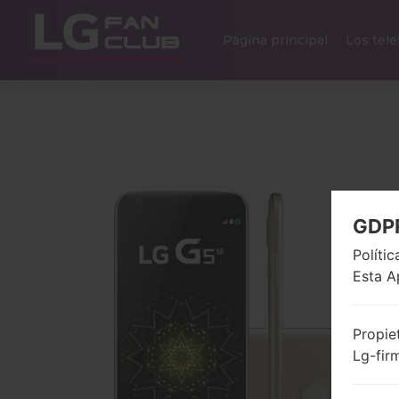
Página principal
Los tel
GDP
Políti
Esta A
Propie
Lg-fir