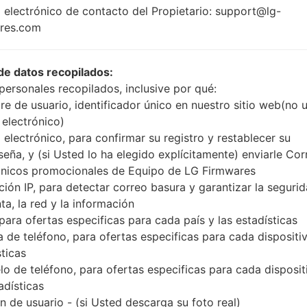
Qualcomm
 electrónico de contacto del Propietario: support@lg-
MSM8996
res.com
Snapdragon 820
4GB
de datos recopilados:
personales recopilados, inclusive por qué:
e de usuario, identificador único en nuestro sitio web(no 
Buy accessories on
 electrónico)
 electrónico, para confirmar su registro y restablecer su
seña, y (si Usted lo ha elegido explícitamente) enviarle Cor
ónicos promocionales de Equipo de LG Firmwares
Página principal
→
Serie
→
LG G5
→
LGH850AR
ción IP, para detectar correo basura y garantizar la seguri
ta, la red y la información
 para ofertas especificas para cada país y las estadísticas
 de teléfono, para ofertas especificas para cada dispositiv
sticas
en LGH850AR(LGH850AR)
o de teléfono, para ofertas especificas para cada disposit
adísticas
 de usuario - (si Usted descarga su foto real)