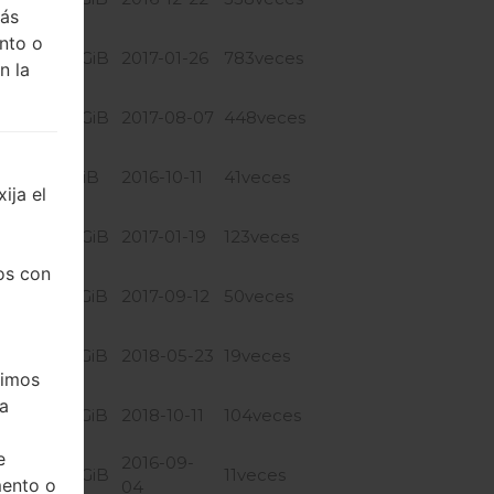
más
nto o
2.43 GiB
2017-01-26
783veces
n la
2.46 GiB
2017-08-07
448veces
2.4 GiB
2016-10-11
41veces
ija el
se
2.28 GiB
2017-01-19
123veces
os con
2.62 GiB
2017-09-12
50veces
2.55 GiB
2018-05-23
19veces
timos
ea
2.56 GiB
2018-10-11
104veces
e
2016-09-
2.39 GiB
11veces
mento o
04