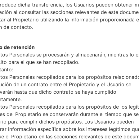
produce dicha transferencia, los Usuarios pueden obtener 
ación al consultar las secciones relevantes de este docume
OP_1221.kdz
Android 7.x Nougat
tar al Propietario utilizando la información proporcionada e
n de contacto.
OP_0630.kdz
Android 7.x Nougat
 de retención
P_0815.kdz
Unknown
tos Personales se procesarán y almacenarán, mientras lo ex
ito para el que se han recopilado.
P_1227.kdz
Android 6.0.x Marshmallow Mirror Relea
tanto:
tos Personales recopilados para los propósitos relacionad
P_0728.kdz
Android 7.x Nougat
ución de un contrato entre el Propietario y el Usuario se
varán hasta que dicho contrato se haya cumplido
etamente.
P_0205.kdz
Android 7.x Nougat
tos Personales recopilados para los propósitos de los legí
ses del Propietario se conservarán durante el tiempo que s
P_0906.kdz
Android 7.x Nougat
rio para cumplir dichos propósitos. Los Usuarios pueden
rar información específica sobre los intereses legítimos qu
Unknown
ue el Propietario en las secciones relevantes de este docu