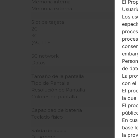
El Pro
Memoria interna
Memoria externa
Usuario
Los us
Slot de tarjeta
especí
2G
proces
3G
proces
(4G) LTE
consen
embarg
5G network
Person
Datos
de dat
La pro
Tamaño de la pantalla
con el
Tipo de Pantalla
Resolución de Pantalla
El pro
Colores de pantalla
la que 
El pro
Capacidad de batería
público
Teclado físico
En cua
base l
Salida de audio
la pro
Bluetooth