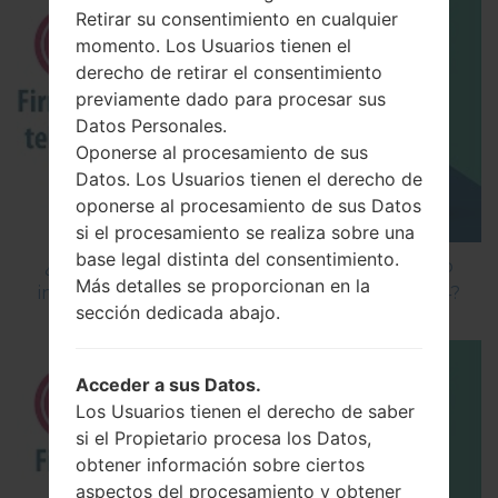
Retirar su consentimiento en cualquier
momento. Los Usuarios tienen el
derecho de retirar el consentimiento
previamente dado para procesar sus
Datos Personales.
Oponerse al procesamiento de sus
Datos. Los Usuarios tienen el derecho de
oponerse al procesamiento de sus Datos
si el procesamiento se realiza sobre una
base legal distinta del consentimiento.
¿Cómo instalar Firmware Oficial en el teléfono
Más detalles se proporcionan en la
inteligente de LG mediante LG Flash Tool 2014?
sección dedicada abajo.
Acceder a sus Datos.
Los Usuarios tienen el derecho de saber
si el Propietario procesa los Datos,
obtener información sobre ciertos
aspectos del procesamiento y obtener