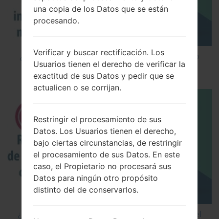
una copia de los Datos que se están
procesando.
Verificar y buscar rectificación. Los
¿Cómo instalar Firmware Oficial en el teléfono
Usuarios tienen el derecho de verificar la
inteligente de LG mediante LG UP?
exactitud de sus Datos y pedir que se
actualicen o se corrijan.
Restringir el procesamiento de sus
Datos. Los Usuarios tienen el derecho,
bajo ciertas circunstancias, de restringir
el procesamiento de sus Datos. En este
caso, el Propietario no procesará sus
Datos para ningún otro propósito
distinto del de conservarlos.
¿Cómo restablecer datos de fábrica a través del