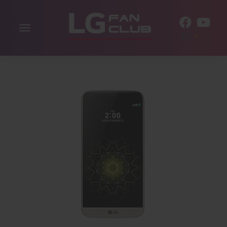
Alternar
ES
la
navegación