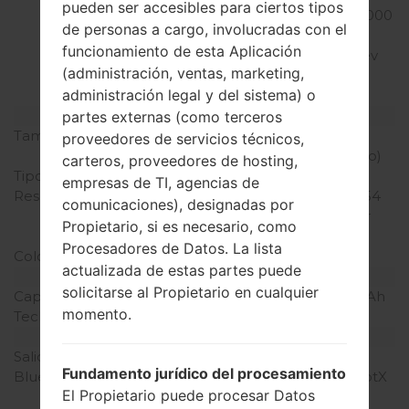
pueden ser accesibles para ciertos tipos
42.2/cdmaOne/CDMA2000
de personas a cargo, involucradas con el
1x/CDMA 1xEv-DO/
funcionamiento de esta Aplicación
CDMA2000 1xEv-DO Rev
(administración, ventas, marketing,
A/ CDMA2000 1xEv-DO
administración legal y del sistema) o
Rev B/LTE
Pantalla
partes externas (como terceros
Tamaño de la pantalla
5.3 pulgadas (~70.1%
proveedores de servicios técnicos,
relación pantalla-cuerpo)
carteros, proveedores de hosting,
Tipo de Pantalla
IPS LCD
empresas de TI, agencias de
Resolución de Pantalla
1440 x 2560 píxeles (~554
comunicaciones), designadas por
densidad de píxeles por
Propietario, si es necesario, como
pulgada)
Procesadores de Datos. La lista
Colores de pantalla
16M colores
actualizada de estas partes puede
Batería y Teclado
solicitarse al Propietario en cualquier
Capacidad de batería
Extraíble Li-Ion 2800 mAh
momento.
Teclado físico
-
Interfaces
Salida de audio
3.5mm jack
Fundamento jurídico del procesamiento
Bluetooth
versión 4.2, A2DP, LE, aptX
El Propietario puede procesar Datos
HD