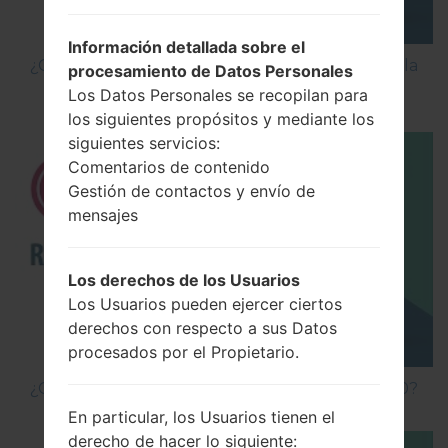
Información detallada sobre el
¿Cómo Activar las Opciones de Desarrollador y la
procesamiento de Datos Personales
Depuración USB en LG?
Los Datos Personales se recopilan para
los siguientes propósitos y mediante los
siguientes servicios:
Comentarios de contenido
Gestión de contactos y envío de
mensajes
Los derechos de los Usuarios
Los Usuarios pueden ejercer ciertos
derechos con respecto a sus Datos
procesados por el Propietario.
¿Cómo hacer Reinicio Completo en LG G5 H850?
En particular, los Usuarios tienen el
derecho de hacer lo siguiente: