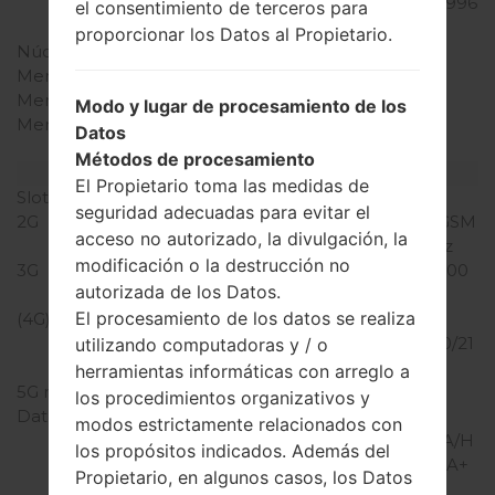
Kryo Qualcomm MSM8996
el consentimiento de terceros para
Snapdragon 820
proporcionar los Datos al Propietario.
Núcleos de UCP
cuatro núcleos
Memoria RAM
4GB
Memoria interna
32GB
Modo y lugar de procesamiento de los
Memoria externa
microSD, hasta 256 GB
Datos
(ranura dedicada)
Métodos de procesamiento
Red y Datos
El Propietario toma las medidas de
Slot de tarjeta
1 Nano-SIM
seguridad adecuadas para evitar el
2G
CDMA 800/1900 MHz, GSM
acceso no autorizado, la divulgación, la
850/900/1800/1900 MHz
modificación o la destrucción no
3G
UMTS 850/1700/1900/2100
autorizada de los Datos.
MHz
El procesamiento de los datos se realiza
(4G) LTE
LTE
700/850/1700/1800/1900/21
utilizando computadoras y / o
00, TD-LTE 2500
herramientas informáticas con arreglo a
5G network
-
los procedimientos organizativos y
Datos
GPRS/GPRS
modos estrictamente relacionados con
C12/EDGE/UMTS/HSUPA/H
los propósitos indicados. Además del
SUPA 5.8/HSDPA/HSDPA+
Propietario, en algunos casos, los Datos
21.1/Dc-HSDPA