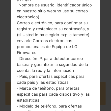
-Nombre de usuario, identificador único
en nuestro sitio web(no use su correo
159 gramos (5.61
Extraíble Li-Ion
electrónico)
onzas)
2800 mAh
Correo electrónico, para confirmar su
registro y restablecer su contraseña, y
(si Usted lo ha elegido explícitamente)
enviarle Correos electrónicos
promocionales de Equipo de LG
Firmwares
Abril, 2016
Dirección IP, para detectar correo
-
Android 7.x
Nougat
basura y garantizar la seguridad de la
cuenta, la red y la información
País, para ofertas especificas para
-
cada país y las estadísticas
Marca de teléfono, para ofertas
-
Buy accessories on Amazon
especificas para cada dispositivo y las
estadísticas
Modelo de teléfono, para ofertas
-