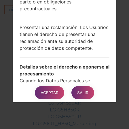
parte o en obligaciones
precontractuales.
Inicie la sesión
para dejar su comentario.
Otros modelos de esta serie
Presentar una reclamación. Los Usuarios
LG G5AS992
tienen el derecho de presentar una
LG G5F700K
reclamación ante su autoridad de
LG G5F700L
protección de datos competente.
LG G5F700S
LG G5H820
Detalles sobre el derecho a oponerse al
LG G5H820P
procesamiento
LG G5H830
Cuando los Datos Personales se
LG G5H830GD
procesan para un interés público, en el
LG G5H830SV
ACEPTAR
SALIR
ejercicio de una autoridad oficial
LG G5H850
conferida al Propietario o para los
LG G5H850AR
propósitos de los intereses legítimos
LG G5H850K
perseguidos por el Propietario, los
LG G5H850TR
Usuarios pueden oponerse al dicho
LG G5IOT_H850_Marketing