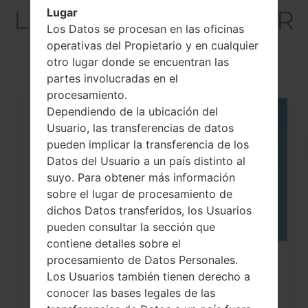
LGH820PR(LGH820PR
Lugar
Los Datos se procesan en las oficinas
) akaLG G5
operativas del Propietario y en cualquier
otro lugar donde se encuentran las
partes involucradas en el
procesamiento.
Dependiendo de la ubicación del
05
Usuario, las transferencias de datos
MAY
pueden implicar la transferencia de los
Datos del Usuario a un país distinto al
suyo. Para obtener más información
sobre el lugar de procesamiento de
dichos Datos transferidos, los Usuarios
pueden consultar la sección que
contiene detalles sobre el
procesamiento de Datos Personales.
Cómo hacer Reinicio Completo en
Los Usuarios también tienen derecho a
LG G3, G4, G5 , G7...
conocer las bases legales de las