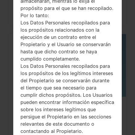
almacenarán, mientras lo exija el
propósito para el que se han recopilado.
Por lo tanto:
Los Datos Personales recopilados para
los propósitos relacionados con la
ejecución de un contrato entre el
Propietario y el Usuario se conservarán
05
MAY
hasta que dicho contrato se haya
cumplido completamente.
Los Datos Personales recopilados para
los propósitos de los legítimos intereses
del Propietario se conservarán durante
el tiempo que sea necesario para
cumplir dichos propósitos. Los Usuarios
pueden encontrar información específica
¿Cómo restablecer datos de fábrica
sobre los intereses legítimos que
a través del menú...
persigue el Propietario en las secciones
relevantes de este documento o
contactando al Propietario.