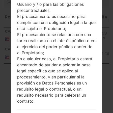
Usuario y / o para las obligaciones
precontractuales;
El procesamiento es necesario para
Región
Nombre de archivo
OS
Talla
cumplir con una obligación legal a la que
está sujeto el Propietario;
Región
Nombre de archivo
OS
Talla
CAP
H820PR10c_00_0715.kdz
2.08
El procesamiento se relaciona con una
Unknown
Puerto
GiB
tarea realizado en el interés público o en
Rico
el ejercicio del poder público conferido
Android
CAP
H820PR20a_00_1123.kdz
al Propietario;
7.x
2.1 GiB
Puerto
En cualquier caso, el Propietario estará
Rico
Nougat
encantado de ayudar a aclarar la base
Showing 1 to 2 of 2 entries
legal específica que se aplica al
procesamiento, y en particular si la
Previous
1
Next
provisión de Datos Personales es un
requisito legal o contractual, o un
requisito necesario para celebrar un
contrato.
Artículos