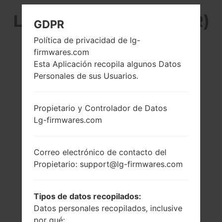
LG H820PR (LGH820PR)
GDPR
DE LA SERIE LG G5
Política de privacidad de lg-
firmwares.com
Esta Aplicación recopila algunos Datos
Personales de sus Usuarios.
Propietario y Controlador de Datos
5.3 pulgadas
2x2.15 GHz Kryo &
Lg-firmwares.com
(~70.1% relación
2x1.6 GHz Kryo
pantalla-cuerpo)
Qualcomm
MSM8996
1440 x 2560 píxeles
Snapdragon 820
Correo electrónico de contacto del
(~554 densidad de
píxeles por
4GB
Propietario: support@lg-firmwares.com
pulgada)
Tipos de datos recopilados:
Datos personales recopilados, inclusive
por qué: