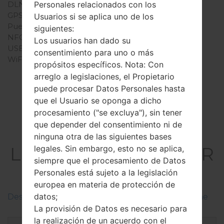
DLNA
Sí
Personales relacionados con los
GPS
A-GPS, GLONASS, BDS
Usuarios si se aplica uno de los
Puerto infrarrojo
Sí
siguientes:
NFC
Sí
Los usuarios han dado su
USB
USB 3.0, Type-C
consentimiento para uno o más
WiFi
Wi-Fi 802.11 a/b/g/n/ac,
propósitos específicos. Nota: Con
dual-band, Wi-Fi Direct,
arreglo a legislaciones, el Propietario
hotspot
puede procesar Datos Personales hasta
que el Usuario se oponga a dicho
procesamiento ("se excluya"), sin tener
que depender del consentimiento ni de
El Firmware
ninguna otra de las siguientes bases
LGH820PR(LGH820PR
legales. Sin embargo, esto no se aplica,
siempre que el procesamiento de Datos
) akaLG G5
Personales está sujeto a la legislación
europea en materia de protección de
datos;
Descripciones de regiones firmwares de LG Phone
La provisión de Datos es necesario para
la realización de un acuerdo con el