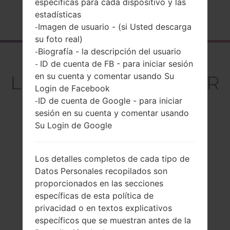
especificas para cada dispositivo y las
estadísticas
Página principal
→
Serie
→
LG G5
→
LGH820PR
Imagen de usuario - (si Usted descarga
-
su foto real)
Biografía - la descripción del usuario
-
El resumen
ID de cuenta de FB - para iniciar sesión
-
en su cuenta y comentar usando Su
LGH820PR(LGH820PR
Login de Facebook
) akaLG G5
ID de cuenta de Google - para iniciar
-
sesión en su cuenta y comentar usando
Su Login de Google
Comparar
Los detalles completos de cada tipo de
Datos Personales recopilados son
proporcionados en las secciones
específicas de esta política de
privacidad o en textos explicativos
específicos que se muestran antes de la