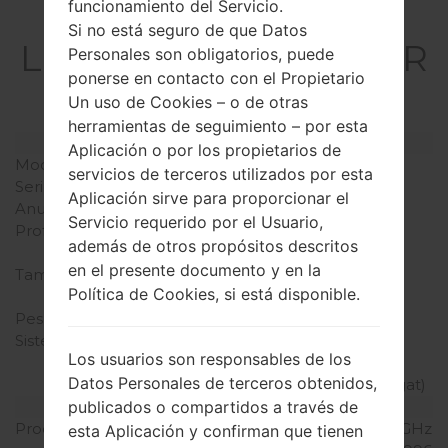
funcionamiento del Servicio.
La especificación
Si no está seguro de que Datos
LGH820PR(LGH820PR
Personales son obligatorios, puede
ponerse en contacto con el Propietario
) akaLG G5
Un uso de Cookies – o de otras
herramientas de seguimiento – por esta
Modelo y sus características
Aplicación o por los propietarios de
Modelo
LGH820PR
servicios de terceros utilizados por esta
Serie
LG G5
Aplicación sirve para proporcionar el
Anunciado
Abril, 2016
Servicio requerido por el Usuario,
Profundidad
7.7 milímetros (0.30
además de otros propósitos descritos
pulgadas)
en el presente documento y en la
Tamaño (dimensiones)
149.4 x 73.9 milímetros
Política de Cookies, si está disponible.
(5.88 x 2.91 pulgadas)
Peso
159 gramos (5.61 onzas)
Sistema de operación
Android 6.0.1
Los usuarios son responsables de los
(Marshmallow),
Datos Personales de terceros obtenidos,
actualizable a 7.0 (Nougat)
Hardware
publicados o compartidos a través de
Procesador
2x2.15 GHz Kryo & 2x1.6 GHz
esta Aplicación y confirman que tienen