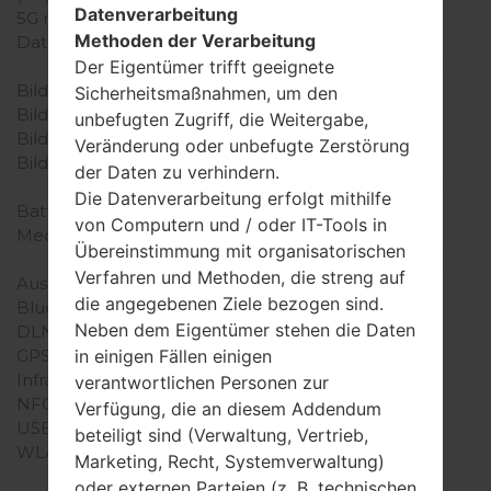
Datenverarbeitung
5G network
-
Methoden der Verarbeitung
Daten
-
Anzeige
Der Eigentümer trifft geeignete
Bildschirmgröße
-
Sicherheitsmaßnahmen, um den
Bildschirmtyp
-
unbefugten Zugriff, die Weitergabe,
Bildschirmerweiterung
-
Veränderung oder unbefugte Zerstörung
Bildschirmfarben
-
der Daten zu verhindern.
Batterie und Tastatur
Die Datenverarbeitung erfolgt mithilfe
Batteriekapazität
-
von Computern und / oder IT-Tools in
Mechanische Tastatur
-
Übereinstimmung mit organisatorischen
Interfaces
Verfahren und Methoden, die streng auf
Ausgabe für Audio
-
die angegebenen Ziele bezogen sind.
Bluetooth
-
Neben dem Eigentümer stehen die Daten
DLNA
-
GPS
-
in einigen Fällen einigen
Infrarotanschluss
-
verantwortlichen Personen zur
NFC
-
Verfügung, die an diesem Addendum
USB
-
beteiligt sind (Verwaltung, Vertrieb,
WLAN
-
Marketing, Recht, Systemverwaltung)
oder externen Parteien (z. B. technischen