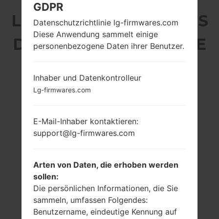
GDPR
LG H870I (LGH870I) AUS
Datenschutzrichtlinie lg-firmwares.com
Diese Anwendung sammelt einige
DER LG G6 LTE-A-SERIE
personenbezogene Daten ihrer Benutzer.
Inhaber und Datenkontrolleur
Lg-firmwares.com
-
-
E-Mail-Inhaber kontaktieren:
-
-
support@lg-firmwares.com
Arten von Daten, die erhoben werden
sollen:
Die persönlichen Informationen, die Sie
-
-
sammeln, umfassen Folgendes:
Benutzername, eindeutige Kennung auf