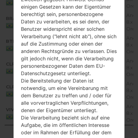
Brazil
Ore
einigen Gesetzen kann der Eigentümer
berechtigt sein, personenbezogene
Andr
BRA
H870I20b_00_OPEN_SCA_OP_0115.kdz
Daten zu verarbeiten, es sei denn, der
8.x
Brazil
Ore
Benutzer widerspricht einer solchen
Verarbeitung ("lehnt nicht ab"), ohne sich
Andr
BTM
auf die Zustimmung oder einen der
H870I20a_00_TIM_BR_OP_1122.kdz
8.x
Brazil
anderen Rechtsgründe zu verlassen. Dies
Ore
gilt jedoch nicht, wenn die Verarbeitung
Andr
CLR
personenbezogener Daten dem EU-
H870I20a_00_CLR_BR_OP_0703.kdz
8.x
Brazil
Datenschutzgesetz unterliegt.
Ore
Die Bereitstellung der Daten ist
Andr
CLR
notwendig, um eine Vereinbarung mit
H870I20a_01_CLR_BR_OP_0102.kdz
8.x
Brazil
dem Benutzer zu treffen und / oder für
Ore
alle vorvertraglichen Verpflichtungen,
Andr
VIV
denen der Eigentümer unterliegt.
H870I20a_00_VIV_BR_OP_0810.kdz
8.x
Brazil
Die Verarbeitung bezieht sich auf eine
Ore
Aufgabe, die im öffentlichen Interesse
oder im Rahmen der Erfüllung der dem
Showing 1 to 7 of 7 entries