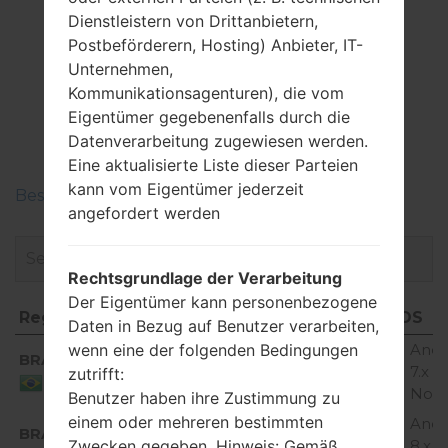
Dienstleistern von Drittanbietern,
Postbeförderern, Hosting) Anbieter, IT-
Firmware
Unternehmen,
Kommunikationsagenturen), die vom
LGH870I(LGH870I)
Eigentümer gegebenenfalls durch die
akaLG G6 LTE-A
Datenverarbeitung zugewiesen werden.
Eine aktualisierte Liste dieser Parteien
kann vom Eigentümer jederzeit
Beschreiben Sie die Regionen der LG-Firmwaren
angefordert werden
Rechtsgrundlage der Verarbeitung
Der Eigentümer kann personenbezogene
Region
Dateiname
OS
Daten in Bezug auf Benutzer verarbeiten,
Region
Dateiname
OS
Andr
wenn eine der folgenden Bedingungen
BRA
H870I10c_00_OPEN_SCA_OP_1114.kdz
7.x
zutrifft:
Brazil
Nou
Benutzer haben ihre Zustimmung zu
einem oder mehreren bestimmten
Andr
BRA
H870I20a_00_OPEN_SCA_OP_0712.kdz
8.x
Zwecken gegeben. Hinweis: Gemäß