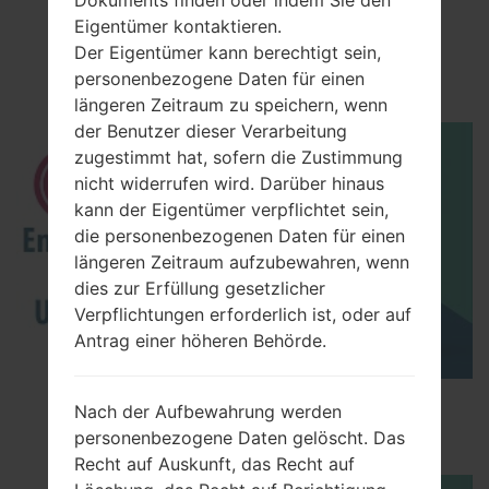
Video
Dokuments finden oder indem Sie den
Eigentümer kontaktieren.
LGH870I(LGH870I)
Der Eigentümer kann berechtigt sein,
akaLG G6 LTE-A
personenbezogene Daten für einen
längeren Zeitraum zu speichern, wenn
der Benutzer dieser Verarbeitung
zugestimmt hat, sofern die Zustimmung
nicht widerrufen wird. Darüber hinaus
kann der Eigentümer verpflichtet sein,
die personenbezogenen Daten für einen
längeren Zeitraum aufzubewahren, wenn
dies zur Erfüllung gesetzlicher
Verpflichtungen erforderlich ist, oder auf
Antrag einer höheren Behörde.
How to Enable Developer Options & USB
Nach der Aufbewahrung werden
Debugging on LG ?
personenbezogene Daten gelöscht. Das
Recht auf Auskunft, das Recht auf