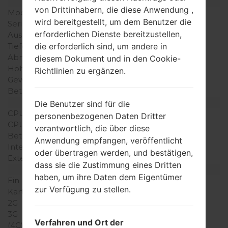
Modell und seine Eigenschaften
von Drittinhabern, die diese Anwendung ,
Modell
LGH870I
wird bereitgestellt, um dem Benutzer die
Serie
LG G6 LTE-A
erforderlichen Dienste bereitzustellen,
Ausgabe
-
Tiefe
-
die erforderlich sind, um andere in
Abmessungen (Breite /
-
diesem Dokument und in den Cookie-
Höhe)
Richtlinien zu ergänzen.
Gewicht
-
Betriebssystem
Android 7.x Nougat
Ausrüstung
Die Benutzer sind für die
CPU
-
personenbezogenen Daten Dritter
CPU-Kerne
-
verantwortlich, die über diese
Betriebsgedächtnis
-
Anwendung empfangen, veröffentlicht
Interner Speicher
-
oder übertragen werden, und bestätigen,
Externer Speicher
-
dass sie die Zustimmung eines Dritten
Netzwerk und Daten
haben, um ihre Daten dem Eigentümer
Ein paar Plätze für SIM-
-
zur Verfügung zu stellen.
Karten
2G
-
3G
-
Verfahren und Ort der
(4G) LTE
-