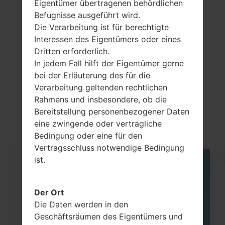
Eigentümer übertragenen behördlichen
Previous
1
Next
Befugnisse ausgeführt wird.
Die Verarbeitung ist für berechtigte
Interessen des Eigentümers oder eines
Dritten erforderlich.
In jedem Fall hilft der Eigentümer gerne
Artikel
bei der Erläuterung des für die
LGH870I(LGH870I)
Verarbeitung geltenden rechtlichen
Rahmens und insbesondere, ob die
akaLG G6 LTE-A
Bereitstellung personenbezogener Daten
eine zwingende oder vertragliche
Bedingung oder eine für den
Vertragsschluss notwendige Bedingung
ist.
05
MAI
Der Ort
Die Daten werden in den
Geschäftsräumen des Eigentümers und