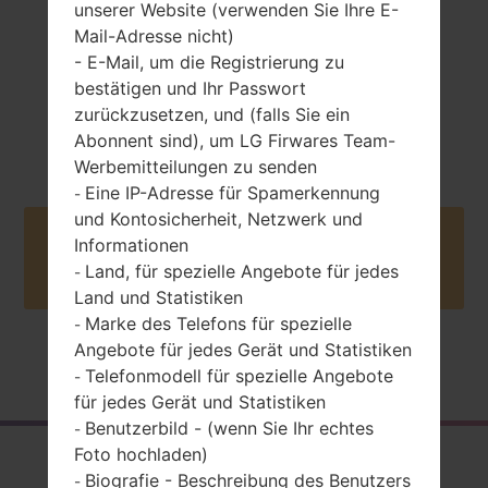
unserer Website (verwenden Sie Ihre E-
Mail-Adresse nicht)
- E-Mail, um die Registrierung zu
bestätigen und Ihr Passwort
zurückzusetzen, und (falls Sie ein
-
Android 8.x Oreo
Abonnent sind), um LG Firwares Team-
Werbemitteilungen zu senden
Eine IP-Adresse für Spamerkennung
-
und Kontosicherheit, Netzwerk und
Buy accessories on Amazon
Informationen
Land, für spezielle Angebote für jedes
-
Land und Statistiken
Marke des Telefons für spezielle
-
Angebote für jedes Gerät und Statistiken
Startseite
→
Serie
→
LG G6 LTE-A
→
LGH870I
Telefonmodell für spezielle Angebote
-
für jedes Gerät und Statistiken
Benutzerbild - (wenn Sie Ihr echtes
-
Foto hochladen)
Rückblick
Biografie - Beschreibung des Benutzers
-