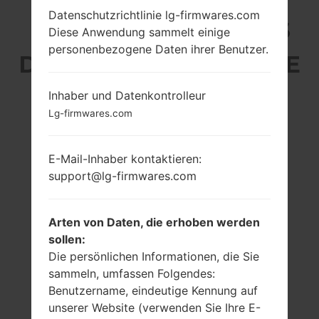
Datenschutzrichtlinie lg-firmwares.com
LG H871 (LGH871) AUS
Diese Anwendung sammelt einige
personenbezogene Daten ihrer Benutzer.
DER LG G6 LTE-A-SERIE
Inhaber und Datenkontrolleur
Lg-firmwares.com
E-Mail-Inhaber kontaktieren:
5.7 in (~78.6%
2x2.35 GHz Kryo &
Bildschirm zu
2x1.6 GHz Kryo,
support@lg-firmwares.com
Körper Verhältnis)
Qualcomm
MSM8996
1440 x 2880 Pixel
Snapdragon 821
(~564 Dichte der
Arten von Daten, die erhoben werden
Pixel pro Zoll)
4GB
sollen:
Die persönlichen Informationen, die Sie
sammeln, umfassen Folgendes:
Benutzername, eindeutige Kennung auf
unserer Website (verwenden Sie Ihre E-