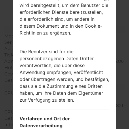
LGH871(LGH871)
wird bereitgestellt, um dem Benutzer die
erforderlichen Dienste bereitzustellen,
akaLG G6 LTE-A
die erforderlich sind, um andere in
diesem Dokument und in den Cookie-
Modell und seine Eigenschaften
Richtlinien zu ergänzen.
Modell
LGH871
Serie
LG G6 LTE-A
Ausgabe
März, 2017
Die Benutzer sind für die
Tiefe
7.9 millimeter (0.31 Zoll)
personenbezogenen Daten Dritter
Abmessungen (Breite /
148.9 x 71.9 millimeter (5.86
verantwortlich, die über diese
Höhe)
x 2.83 Zoll)
Anwendung empfangen, veröffentlicht
Gewicht
163 gramm (5.75 unzen)
oder übertragen werden, und bestätigen,
Betriebssystem
Android 7.0 (Neinugat)
dass sie die Zustimmung eines Dritten
Ausrüstung
haben, um ihre Daten dem Eigentümer
CPU
2x2.35 GHz Kryo & 2x1.6
GHz Kryo, Qualcomm
zur Verfügung zu stellen.
MSM8996 Snapdragon 821
CPU-Kerne
Quad-core
Betriebsgedächtnis
4GB
Verfahren und Ort der
Interner Speicher
32/64/128GB
Datenverarbeitung