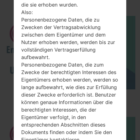
akaLG G6 LTE-A
die sie erhoben wurden.
Also:
Personenbezogene Daten, die zu
Zwecken der Vertragsabwicklung
zwischen dem Eigentümer und dem
Nutzer erhoben werden, werden bis zur
vollständigen Vertragserfüllung
aufbewahrt.
Personenbezogene Daten, die zum
Zwecke der berechtigten Interessen des
Eigentümers erhoben werden, werden so
lange aufbewahrt, wie dies zur Erfüllung
dieser Zwecke erforderlich ist. Benutzer
How to Enable Developer Options & USB
können genaue Informationen über die
Debugging on LG ?
berechtigten Interessen, die der
Eigentümer verfolgt, in den
entsprechenden Abschnitten dieses
Dokuments finden oder indem Sie den
Eigentümer kontaktieren.