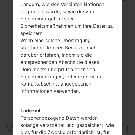
Ländern, wie den Vereinten Nationen,
Wie kann man die
gegründet wurde, sowie die vom
Eigentümer getroffenen
Werkseinstellungen durch Menü
Sicherheitsmaßnahmen um ihre Daten zu
auf...
speichern.
Wenn eine solche Übertragung
stattfindet, können Benutzer mehr
darüber erfahren, indem sie die
entsprechenden Abschnitte dieses
Dokuments überprüfen oder den
Eigentümer fragen, indem sie die im
Kontaktabschnitt angegebenen
Informationen verwenden.
Ladezeit
Personenbezogene Daten werden
Video LGH871(LGH871)
solange verarbeitet und gespeichert, wie
dies für die Zwecke erforderlich ist, für