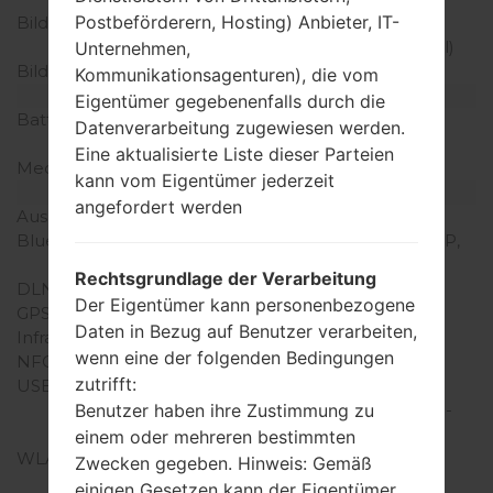
Postbeförderern, Hosting) Anbieter, IT-
Bildschirmerweiterung
1440 x 2880 Pixel (~564
Dichte der Pixel pro Zoll)
Unternehmen,
Bildschirmfarben
16M Farben
Kommunikationsagenturen), die vom
Batterie und Tastatur
Eigentümer gegebenenfalls durch die
Batteriekapazität
nicht entfernbar Li-Po
Datenverarbeitung zugewiesen werden.
3300 mAh
Eine aktualisierte Liste dieser Parteien
Mechanische Tastatur
-
kann vom Eigentümer jederzeit
Interfaces
angefordert werden
Ausgabe für Audio
3.5mm jack
Bluetooth
Version Version 4.2, A2DP,
LE, aptX HD
Rechtsgrundlage der Verarbeitung
DLNA
Ja
Der Eigentümer kann personenbezogene
GPS
A-GPS, GLONASS, BDS
Daten in Bezug auf Benutzer verarbeiten,
Infrarotanschluss
Nein
wenn eine der folgenden Bedingungen
NFC
Ja
zutrifft:
USB
USB USB 3.1, Type-C 1.0
Benutzer haben ihre Zustimmung zu
Wendestecker, USB On-
The-Go
einem oder mehreren bestimmten
WLAN
Wi-Fi 802.11 a/b/g/n/ac,
Zwecken gegeben. Hinweis: Gemäß
dual-band, Wi-Fi Direct,
einigen Gesetzen kann der Eigentümer