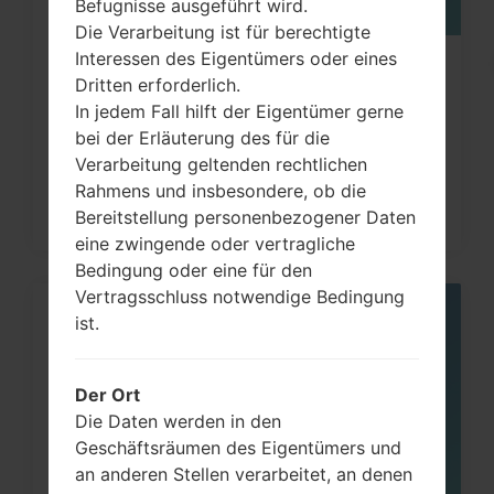
Befugnisse ausgeführt wird.
Die Verarbeitung ist für berechtigte
Interessen des Eigentümers oder eines
Wie kann ich auf LG G3, G4, G5, G7
Dritten erforderlich.
und ähnlichen Serien...
In jedem Fall hilft der Eigentümer gerne
bei der Erläuterung des für die
Verarbeitung geltenden rechtlichen
Rahmens und insbesondere, ob die
Bereitstellung personenbezogener Daten
eine zwingende oder vertragliche
Bedingung oder eine für den
Vertragsschluss notwendige Bedingung
ist.
05
MAI
Der Ort
Die Daten werden in den
Geschäftsräumen des Eigentümers und
an anderen Stellen verarbeitet, an denen