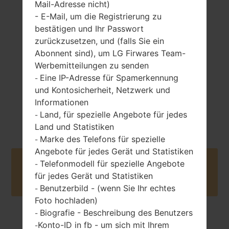
Mail-Adresse nicht)
163 gramm (5.75
- E-Mail, um die Registrierung zu
nicht entfernbar
unzen)
bestätigen und Ihr Passwort
Li-Po 3300 mAh
zurückzusetzen, und (falls Sie ein
Abonnent sind), um LG Firwares Team-
Werbemitteilungen zu senden
Eine IP-Adresse für Spamerkennung
-
und Kontosicherheit, Netzwerk und
Informationen
März, 2017
Unknown
Land, für spezielle Angebote für jedes
-
Land und Statistiken
Marke des Telefons für spezielle
-
Angebote für jedes Gerät und Statistiken
Telefonmodell für spezielle Angebote
Buy accessories on Amazon
-
für jedes Gerät und Statistiken
Benutzerbild - (wenn Sie Ihr echtes
-
Foto hochladen)
Biografie - Beschreibung des Benutzers
-
Startseite
→
Serie
→
LG G6 LTE-A
→
LGH871
Konto-ID in fb - um sich mit Ihrem
-