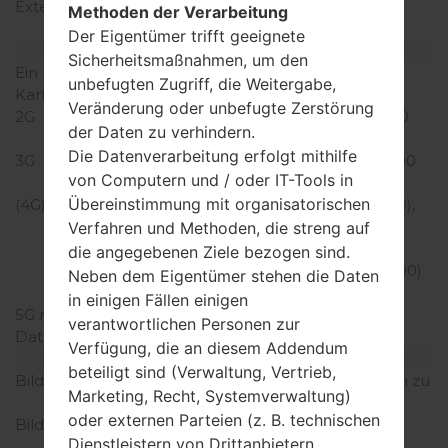
Externer Speicher
microSD, zu 256 GB
Methoden der Verarbeitung
(dedizierter Slot)
Der Eigentümer trifft geeignete
Netzwerk und Daten
Sicherheitsmaßnahmen, um den
Ein paar Plätze für SIM-
1 NaNein-SIM
unbefugten Zugriff, die Weitergabe,
Karten
Veränderung oder unbefugte Zerstörung
2G
GSM 850/900/1800/1900
der Daten zu verhindern.
MHz
Die Datenverarbeitung erfolgt mithilfe
3G
HSPA 850/900/1900/2100
von Computern und / oder IT-Tools in
MHz
Übereinstimmung mit organisatorischen
(4G) LTE
LTE band 1(2100), 2(1900),
3(1800), 4(1700/2100),
Verfahren und Methoden, die streng auf
5(850), 7(2600), 12(700),
die angegebenen Ziele bezogen sind.
20(800), 29(700), 30(2300)
Neben dem Eigentümer stehen die Daten
MHz
in einigen Fällen einigen
5G network
-
verantwortlichen Personen zur
Daten
GPRS/EDGE
Verfügung, die an diesem Addendum
Anzeige
beteiligt sind (Verwaltung, Vertrieb,
Bildschirmgröße
5.7 in (~78.6% Bildschirm zu
Marketing, Recht, Systemverwaltung)
Körper Verhältnis)
oder externen Parteien (z. B. technischen
Bildschirmtyp
IPS LCD kapazitiver
Dienstleistern von Drittanbietern,
Touchscreen