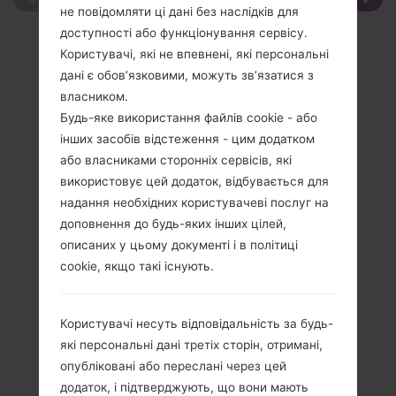
не повідомляти ці дані без наслідків для
доступності або функціонування сервісу.
Користувачі, які не впевнені, які персональні
дані є обов’язковими, можуть зв’язатися з
власником.
Будь-яке використання файлів cookie - або
інших засобів відстеження - цим додатком
або власниками сторонніх сервісів, які
використовує цей додаток, відбувається для
надання необхідних користувачеві послуг на
доповнення до будь-яких інших цілей,
описаних у цьому документі і в політиці
cookie, якщо такі існують.
Користувачі несуть відповідальність за будь-
Специфікація
які персональні дані третіх сторін, отримані,
опубліковані або переслані через цей
LGKM553(LGKM553)
додаток, і підтверджують, що вони мають