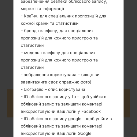
забезпечення безпеки облікового запису,
мережі та інформації
84 грам (2.96
Зємний Li-Ion 800
унції)
- Країну, для спеціальних пропозицій для
mAh
кожної країни та статистики
– бренд телефону, для спеціальних
пропозицій для кожного пристрою та
статистики
– модель телефону для спеціальних
пропозицій для кожного пристрою та
Грудень, 2010
Unknown
статистики
- зображення користувача – (якщо ви
завантажите своє справжнє фото)
- біографію – опис користувача
- ID облікового запису у fb – щоб увійти в
Buy accessories on Amazon
обліковий запис та залишати коментарі
використовуючи Ваш логін у Facebook
- ID облікового запису google – щоб увійти в
обліковий запис та залишати коментарі
використовуючи Ваш логін Google
Головна
→
Серія
→
LG Others
→
LGKM553