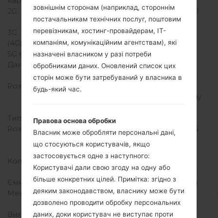
карт
зовнішнім сторонам (наприклад, стороннім
2G
GSM 850/900/1800/1900
постачальникам технічних послуг, поштовим
MHz
перевізникам, хостинг-провайдерам, ІТ-
3G
-
компаніям, комунікаційним агентствам), які
(4G) LTE
-
5G network
-
назначені власником у разі потреби
Дані
GPRS, EDGE
обробниками даних. Оновлений список цих
Дисплей
сторін може бути затребуваний у власника в
Розмір екрану
3.0 in (~46.44%
будь-який час.
співвідношення екрану
до тіла)
Тип екрану
TN-TFT LCD
Правова основа обробки
Розширення екрану
240 x 400 пікселів (~155
Власник може обробляти персональні дані,
щільність пікселів на
що стосуються користувачів, якщо
дюйм)
застосовується одне з наступного:
Кольори екрану
262K кольорів
Користувачі дали свою згоду на одну або
Акамулятор і клавіатура
більше конкретних цілей. Примітка: згідно з
Ємність акумулятора
Зємний Li-Ion 800 mAh
деяким законодавством, власнику може бути
Механічна клавіатура
-
дозволено проводити обробку персональних
Інтерфейси
Вихід для аудіо
3.5mm jack
даних, доки користувач не виступає проти