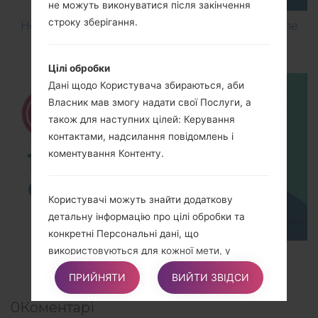
не можуть виконуватися після закінчення
строку зберігання.
How to Flash Stock Firmware on LG Smartphone
using LG UP?
Цілі обробки
Дані щодо Користувача збираються, аби
Власник мав змогу надати свої Послуги, а
також для наступних цілей: Керування
контактами, надсилання повідомлень і
коментування Контенту.
Користувачі можуть знайти додаткову
детальну інформацію про цілі обробки та
конкретні Персональні дані, що
використовуються для кожної мети, у
TOP 5 SECRET CODES for LG!
відповідних розділах цього документа.
ПРИЙНЯТИ
ВИЙТИ ЗВІДСИ
0
Коментарі
Детальна інформація щодо обробки