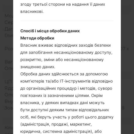
згоду третьої сторони на надання її даних
Модель та її характеристики
власникові.
Модель
LGKM553
Серія
LG Others
Дата випуску
Грудень, 2010
Спосіб і місце обробки даних
Глибина
11.9 міліметрів (0.47
Методи обробки
дюйма)
Власник вживає відповідних заходів безпеки
Розміри (ширина/висота)
52.6 x 102 міліметрів (2.07 x
для запобігання несанкціонованому доступу,
4.13 дюйма)
розкриттю, зміни або несанкціонованому
Вага
84 грам (2.96 унції)
знищенню даних.
Операційна система
No
Обробка даних здійснюється за допомогою
Апаратне забезпечення
комп’ютерів та/або ІТ-інструментів відповідно
ЦП (процесор)
-
Ядра процесора
-
до організаційних процедур і методів, суворо
Оперативна память
-
пов’язаних із зазначеними цілями. Окрім
Внутрішня память
40MB
власника, у деяких випадках дані можуть
Зовнішня память
microSD, TransFlash до 8
бути доступні деяким типам відповідальних
GB
осіб, які беруть участь у роботі цього додатку
Мережа та дані
(адміністрація, продажі, маркетинг,
Кількість місць для сім
1 Міні SIM
юридична, системна адміністрація), або