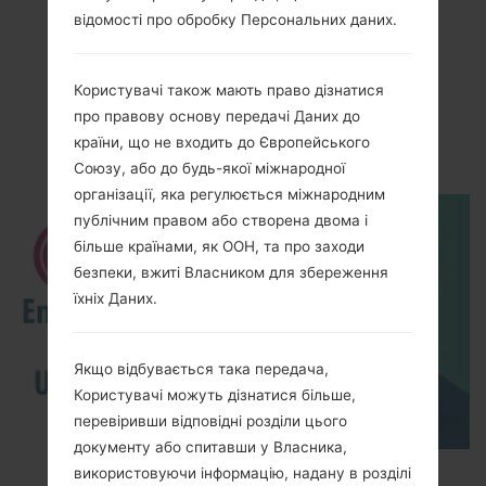
відомості про обробку Персональних даних.
Користувачі також мають право дізнатися
Відео
про правову основу передачі Даних до
LGKM553(LGKM553)
країни, що не входить до Європейського
Союзу, або до будь-якої міжнародної
організації, яка регулюється міжнародним
публічним правом або створена двома і
більше країнами, як ООН, та про заходи
безпеки, вжиті Власником для збереження
їхніх Даних.
Якщо відбувається така передача,
Користувачі можуть дізнатися більше,
перевіривши відповідні розділи цього
документу або спитавши у Власника,
How to Enable Developer Options & USB
використовуючи інформацію, надану в розділі