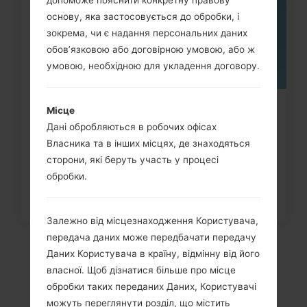
основу, яка застосовується до обробки, і
зокрема, чи є надання персональних даних
обов’язковою або договірною умовою, або ж
умовою, необхідною для укладення договору.
Місце
Як видалити усі дані з телефону
Дані обробляються в робочих офісах
через меню на LG Viewty,...
Власника та в інших місцях, де знаходяться
сторони, які беруть участь у процесі
обробки.
Залежно від місцезнаходження Користувача,
передача даних може передбачати передачу
Даних Користувача в країну, відмінну від його
власної. Щоб дізнатися більше про місце
обробки таких переданих Даних, Користувачі
можуть переглянути розділ, що містить