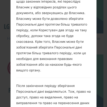
щодо законних інтересів, які переслідує
Власник у відповідних розділах цього
документа, або звернувшись до Власника.
Власнику може бути дозволено зберігати
Персональні дані протягом більш тривалого
періоду, коли Користувач дав згоду на таку
обробку, допоки така згода не буде
How to Flash Stock Firmware on LG Smartphone
скасована. Крім того, Власник може бути
using LG Flash Tool 2014?
зобов’язаний зберігати Персональні дані
протягом більш тривалого періоду, коли це
необхідно для виконання правових
зобов’язання або за наказом будь-якого
вищого органу.
Після закінчення періоду зберігання
Персональні дані видаляються. Тож, право на
доступ, право на видалення, право на
виправлення та право на перенесення даних