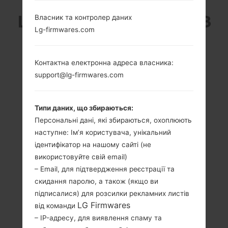
LG KM553 (LGKM553) З
Власник та контролер даних
Lg-firmwares.com
СЕРІЇ LG OTHERS
Контактна електронна адреса власника:
support@lg-firmwares.com
Типи даних, що збираються:
3.0 in (~46.44%
-
Персональні дані, які збираються, охоплюють
співвідношення
-
наступне: Ім’я користувача, унікальний
екрану до тіла)
ідентифікатор на нашому сайті (не
240 x 400 пікселів
(~155 щільність
використовуйте свій email)
пікселів на дюйм)
– Email, для підтвердження реєстрації та
скидання паролю, а також (якщо ви
підписалися) для розсилки рекламних листів
LG Firmwares
від команди
– IP-адресу, для виявлення спаму та