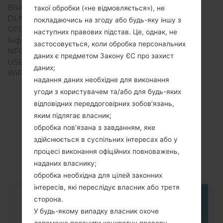
Bluetooth
Версія 2.1, A2DP
такої обробки («не відмовляється»), не
DLNA
Ні
покладаючись на згоду або будь-яку іншу з
GPS
-
наступних правових підстав. Це, однак, не
Інфрачервоний порт
Ні
застосовується, коли обробка персональних
NFC
Ні
даних є предметом Закону ЄС про захист
USB
microUSB 2.0
даних;
WiFi
Wi-Fi 802.11b/g
надання даних необхідне для виконання
угоди з користувачем та/або для будь-яких
відповідних переддоговірних зобов’язань,
яким підлягає власник;
Статті
обробка пов’язана з завданням, яке
LGKM553(LGKM553)
здійснюється в суспільних інтересах або у
процесі виконання офіційних повноважень,
наданих власнику;
обробка необхідна для цілей законних
інтересів, які переслідує власник або третя
сторона.
06
ТРАВ.
У будь-якому випадку власник охоче
допоможе пояснити конкретну правову