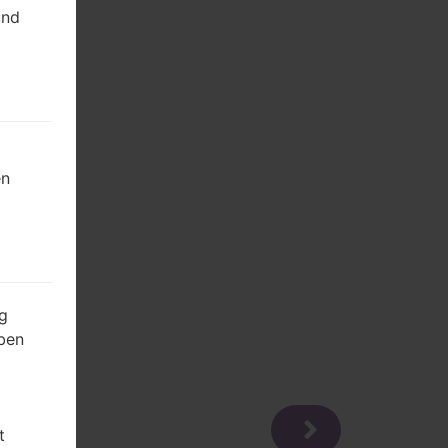
und
en
g
ben
t