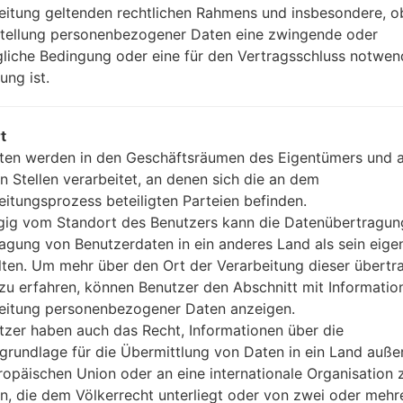
-
eitung geltenden rechtlichen Rahmens und insbesondere, o
Nein
stellung personenbezogener Daten eine zwingende oder
Nein
gliche Bedingung oder eine für den Vertragsschluss notwen
microUSB 2.0
ung ist.
Wi-Fi 802.11b/g
t
ten werden in den Geschäftsräumen des Eigentümers und 
rtikel LGKM553(LGKM55
n Stellen verarbeitet, an denen sich die an dem
eitungsprozess beteiligten Parteien befinden.
ig vom Standort des Benutzers kann die Datenübertragun
agung von Benutzerdaten in ein anderes Land als sein eige
lten. Um mehr über den Ort der Verarbeitung dieser übert
zu erfahren, können Benutzer den Abschnitt mit Informatio
eitung personenbezogener Daten anzeigen.
tzer haben auch das Recht, Informationen über die
grundlage für die Übermittlung von Daten in ein Land auße
ropäischen Union oder an eine internationale Organisation 
en, die dem Völkerrecht unterliegt oder von zwei oder mehr