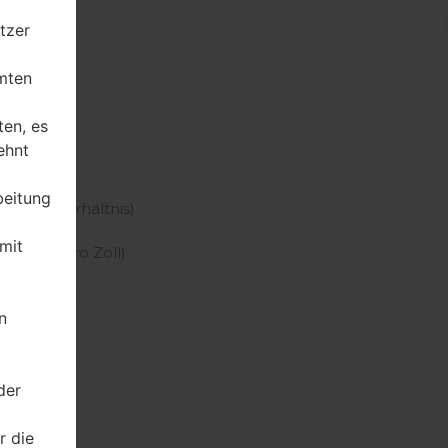
tzer
z
mten
ten, es
ehnt
beitung
 Körper Verhältnis)
mit
er Pixel pro Zoll)
n
der
r die