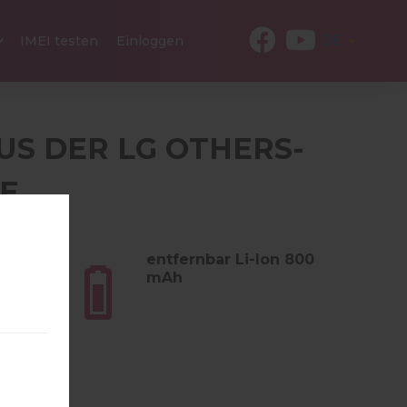
DE
IMEI testen
Einloggen
AUS DER LG OTHERS-
IE
 (2.96
entfernbar Li-Ion 800
mAh