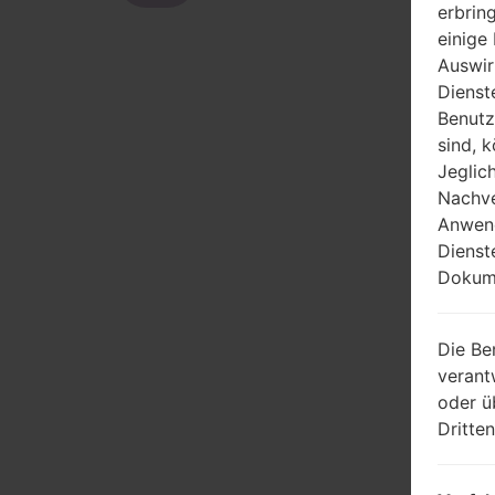
erbrin
einige
Auswir
Dienst
Benutz
sind, 
Jeglic
Nachve
Anwend
Dienst
Dokume
Die Be
verant
oder ü
Dritte