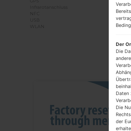
GPS
Verarb
Infrarotanschluss
Bereit
NFC
vertra
USB
Beding
WLAN
Der Or
Die Da
A
andere
Verarb
Abhäng
Übertr
beinha
06
Daten 
MAI
Verarb
Die Nu
Rechts
der Eu
erhalt