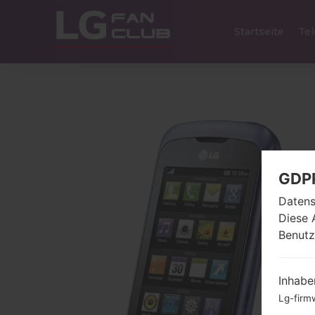
Startseite
Tel
GDP
Datens
Diese 
Benutz
Inhabe
Lg-firm