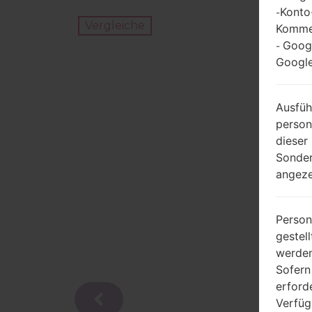
Konto
-
Vergleiche
Kommen
Goog
-
Google
Ausfüh
person
dieser
Sonder
angeze
Person
gestel
werden
Sofern
erford
Verfüg