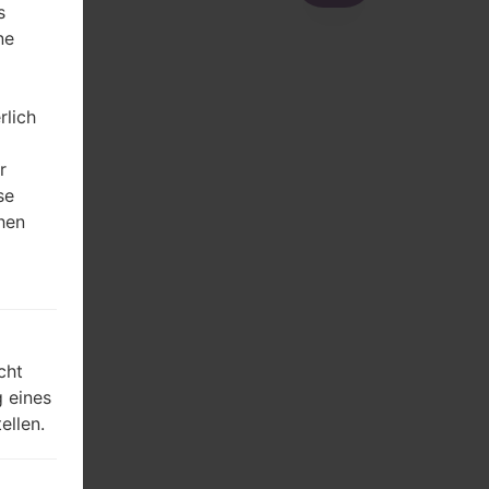
s
ne
rlich
r
se
hen
m
cht
 eines
ellen.