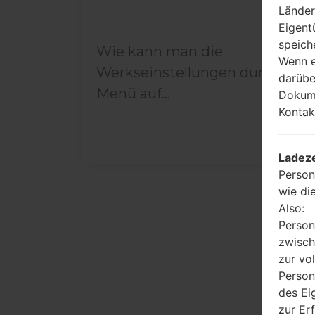
Länder
Eigent
speich
Wie kann man die
Wenn e
Werkseinstellungen durch
darübe
Menü auf...
Dokume
Kontak
Ladeze
Person
wie di
Also:
Person
zwisch
zur vo
Person
des Ei
zur Er