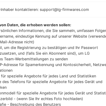
-
Unknown
-
-Inhaber kontaktieren: support@lg-firmwares.com
von Daten, die erhoben werden sollen:
rsönlichen Informationen, die Sie sammeln, umfassen Folge
Buy accessories on
ername, eindeutige Kennung auf unserer Website (verwend
-Mail-Adresse nicht)
il, um die Registrierung zu bestätigen und Ihr Passwort
zusetzen, und (falls Sie ein Abonnent sind), um LG
Startseite
→
Serie
→
LG Others
→
LGKM553
es Team-Werbemitteilungen zu senden
IP-Adresse für Spamerkennung und Kontosicherheit, Netzw
ationen
 für spezielle Angebote für jedes Land und Statistiken
 des Telefons für spezielle Angebote für jedes Gerät und
ckblick LGKM553(LGKM5
iken
onmodell für spezielle Angebote für jedes Gerät und Statist
zerbild - (wenn Sie Ihr echtes Foto hochladen)
afie - Beschreibung des Benutzers