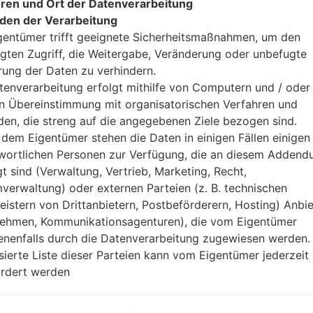
ren und Ort der Datenverarbeitung
den der Verarbeitung
gentümer trifft geeignete Sicherheitsmaßnahmen, um den
gten Zugriff, die Weitergabe, Veränderung oder unbefugte
rung der Daten zu verhindern.
zifikation LGKM553(LGKM
tenverarbeitung erfolgt mithilfe von Computern und / oder 
in Übereinstimmung mit organisatorischen Verfahren und
en, die streng auf die angegebenen Ziele bezogen sind.
Modell und seine Eigenschaften
LGKM553
dem Eigentümer stehen die Daten in einigen Fällen einigen
LG Others
wortlichen Personen zur Verfügung, die an diesem Adden
Dezember, 2010
gt sind (Verwaltung, Vertrieb, Marketing, Recht,
11.9 millimeter (0.47 Zoll)
verwaltung) oder externen Parteien (z. B. technischen
52.6 x 102 millimeter (2.07 x 4.
leistern von Drittanbietern, Postbeförderern, Hosting) Anbiet
84 gramm (2.96 unzen)
ehmen, Kommunikationsagenturen), die vom Eigentümer
Nein
nenfalls durch die Datenverarbeitung zugewiesen werden.
Ausrüstung
isierte Liste dieser Parteien kann vom Eigentümer jederzeit
-
rdert werden
-
-
40MB