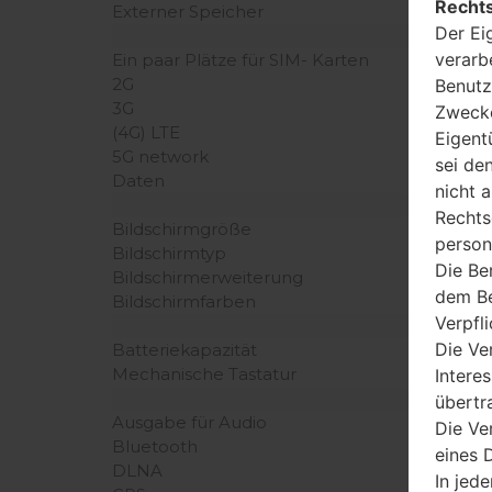
Rechts
Externer Speicher
Der Ei
verarb
Ein paar Plätze für SIM- Karten
2G
Benutz
3G
Zwecke
(4G) LTE
Eigent
5G network
sei de
Daten
nicht 
Rechts
Bildschirmgröße
person
Bildschirmtyp
Die Be
Bildschirmerweiterung
dem Be
Bildschirmfarben
Verpfl
Die Ve
Batteriekapazität
Mechanische Tastatur
Intere
übertr
Ausgabe für Audio
Die Ve
Bluetooth
eines D
DLNA
In jede