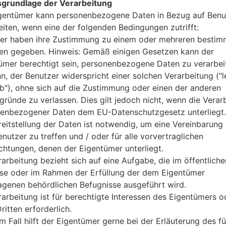
grundlage der Verarbeitung
microSD, TransFlash zu 8 GB
gentümer kann personenbezogene Daten in Bezug auf Benu
Netzwerk und Daten
eiten, wenn eine der folgenden Bedingungen zutrifft:
1 Mini-SIM
GSM 850/900/1800/1900 MH
er haben ihre Zustimmung zu einem oder mehreren bestim
-
n gegeben. Hinweis: Gemäß einigen Gesetzen kann der
-
ümer berechtigt sein, personenbezogene Daten zu verarbei
-
nn, der Benutzer widerspricht einer solchen Verarbeitung ("l
GPRS, EDGE
ab"), ohne sich auf die Zustimmung oder einen der anderen
Anzeige
gründe zu verlassen. Dies gilt jedoch nicht, wenn die Verar
3.0 in (~46.44% Bildschirm zu
enbezogener Daten dem EU-Datenschutzgesetz unterliegt.
TN-TFT LCD
reitstellung der Daten ist notwendig, um eine Vereinbarung 
240 x 400 Pixel (~155 Dichte d
nutzer zu treffen und / oder für alle vorvertraglichen
262K Farben
ichtungen, denen der Eigentümer unterliegt.
Batterie und Tastatur
rarbeitung bezieht sich auf eine Aufgabe, die im öffentliche
entfernbar Li-Ion 800 mAh
-
sse oder im Rahmen der Erfüllung der dem Eigentümer
Interfaces
agenen behördlichen Befugnisse ausgeführt wird.
3.5mm jack
rarbeitung ist für berechtigte Interessen des Eigentümers o
Version 2.1, A2DP
ritten erforderlich.
Nein
m Fall hilft der Eigentümer gerne bei der Erläuterung des fü