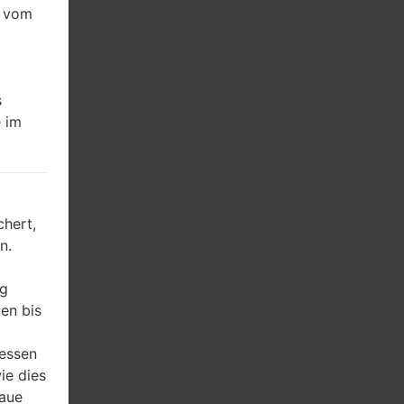
e vom
s
 im
hert,
n.
ng
en bis
ressen
ie dies
naue