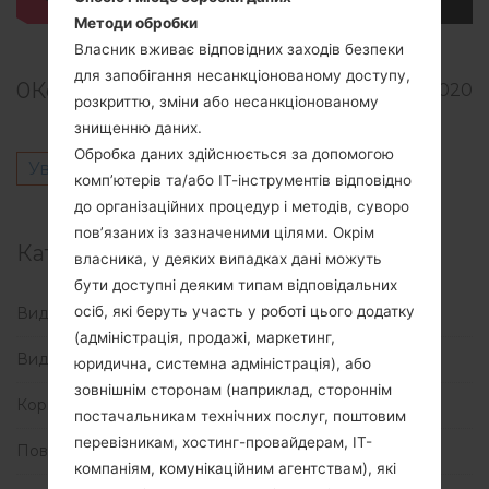
Методи обробки
Власник вживає відповідних заходів безпеки
для запобігання несанкціонованому доступу,
0
Коментарі
2133
06.05.2020
розкриттю, зміни або несанкціонованому
знищенню даних.
Обробка даних здійснюється за допомогою
Увійти
щоб залишити коментар.
комп’ютерів та/або ІТ-інструментів відповідно
до організаційних процедур і методів, суворо
пов’язаних із зазначеними цілями. Окрім
Категорії
власника, у деяких випадках дані можуть
бути доступні деяким типам відповідальних
осіб, які беруть участь у роботі цього додатку
Видалити всі дані за допомогою коду
(3)
(адміністрація, продажі, маркетинг,
Видалити всі дані за через меню
(11)
юридична, системна адміністрація), або
зовнішнім сторонам (наприклад, стороннім
Корисні статті
(1)
постачальникам технічних послуг, поштовим
перевізникам, хостинг-провайдерам, ІТ-
Повне скидання
(3)
компаніям, комунікаційним агентствам), які