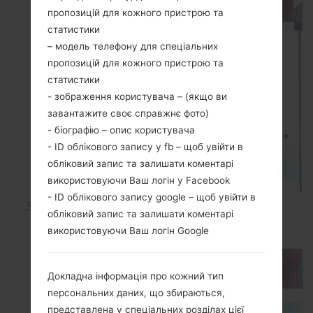
пропозицій для кожного пристрою та
статистики
– модель телефону для спеціальних
пропозицій для кожного пристрою та
статистики
- зображення користувача – (якщо ви
завантажите своє справжнє фото)
- біографію – опис користувача
- ID облікового запису у fb – щоб увійти в
обліковий запис та залишати коментарі
використовуючи Ваш логін у Facebook
- ID облікового запису google – щоб увійти в
У розділі "
Налаштування
" виберіть
обліковий запис та залишати коментарі
"
Cкидання основних
використовуючи Ваш логін Google
налаштувань
"
(Master Reset)
.
Докладна інформація про кожний тип
персональних даних, що збираються,
представлена у спеціальних розділах цієї