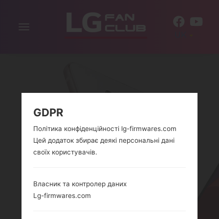
Включити
UK
навігацію
GDPR
Політика конфіденційності lg-firmwares.com
Цей додаток збирає деякі персональні дані
ЯК ВИДАЛИТИ УСІ
своїх користувачів.
ДАНІ З ТЕЛЕФОНУ
Власник та контролер даних
ЧЕРЕЗ МЕНЮ НА LG
Lg-firmwares.com
VIEWTY, REVERE,