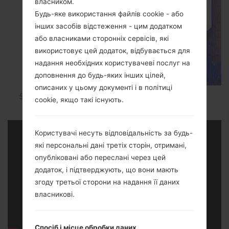
власником.
Будь-яке використання файлів cookie - або
інших засобів відстеження - цим додатком
або власниками сторонніх сервісів, які
використовує цей додаток, відбувається для
надання необхідних користувачеві послуг на
доповнення до будь-яких інших цілей,
описаних у цьому документі і в політиці
Чудово! Скидання налаштувань
cookie, якщо такі існують.
завершено.
Користувачі несуть відповідальність за будь-
які персональні дані третіх сторін, отримані,
опубліковані або переслані через цей
додаток, і підтверджують, що вони мають
згоду третьої сторони на надання її даних
власникові.
Спосіб і місце обробки даних