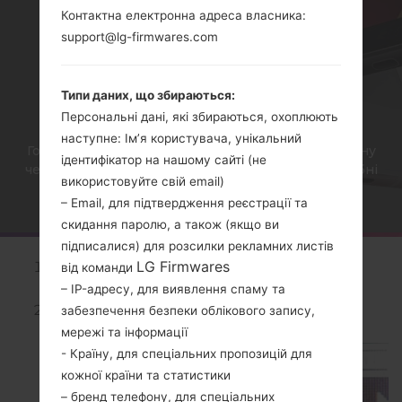
Контактна електронна адреса власника:
COSMOS ТА ПОДІБНІ
support@lg-firmwares.com
СЕРІЇ?
Типи даних, що збираються:
Персональні дані, які збираються, охоплюють
наступне: Ім’я користувача, унікальний
Головна
→
Статті
→
Як видалити усі дані з телефону
ідентифікатор на нашому сайті (не
через меню на LG Viewty, Revere, Cosmos та подібні
використовуйте свій email)
серії?
– Email, для підтвердження реєстрації та
скидання паролю, а також (якщо ви
підписалися) для розсилки рекламних листів
LG Firmwares
Увімкніть дисплей і відкрийте
головне
від команди
меню
.
– IP-адресу, для виявлення спаму та
Тепер перейдіть до "
Скидання
забезпечення безпеки облікового запису,
налаштувань
"
(Reset Settings)
.
мережі та інформації
- Країну, для спеціальних пропозицій для
кожної країни та статистики
– бренд телефону, для спеціальних