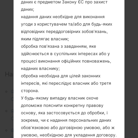
даних є предметом Закону ЄС про захист
даних;
надання даних необхідне для виконання
угоди з користувачем та/або для будь-яких
відповідних переддоговірних зобов’язань,
яким підлягає власник;
обробка пов’язана з завданням, яке
здійснюється в суспільних інтересах або у
процесі виконання офіційних повноважень,
наданих власнику;
Найкращі статті:
обробка необхідна для цілей законних
інтересів, які переслідує власник або третя
сторона.
Як видалити усі дані з телефону через меню на LG
У будь-якому випадку власник охоче
Optimus Chic, Optimus Sol та подібні серії?
допоможе пояснити конкретну правову
Як видалити усі дані з телефону через меню на LG
основу, яка застосовується до обробки, і
Optimus Chat , L20, L30 та подібні серії?
зокрема, чи є надання персональних даних
обов’язковою або договірною умовою, або ж
Як видалити усі дані з телефону через меню на LG
умовою, необхідною для укладення договору.
Intuition, G3, L60 та подібні серії?