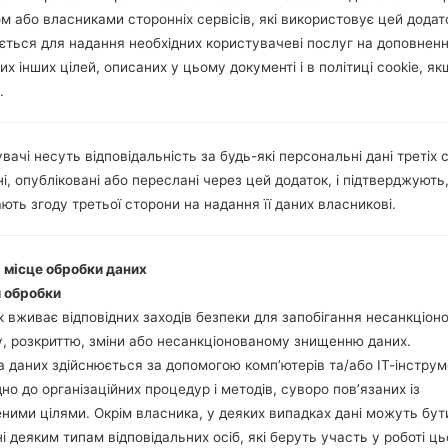
м або власниками сторонніх сервісів, які використовує цей додат
ється для надання необхідних користувачеві послуг на доповнен
их інших цілей, описаних у цьому документі і в політиці cookie, як
.
вачі несуть відповідальність за будь-які персональні дані третіх с
і, опубліковані або переслані через цей додаток, і підтверджують
ють згоду третьої сторони на надання її даних власникові.
і місце обробки даних
 обробки
 вживає відповідних заходів безпеки для запобігання несанкціо
, розкриттю, зміни або несанкціонованому знищенню даних.
 даних здійснюється за допомогою комп’ютерів та/або ІТ-інструм
дно до організаційних процедур і методів, суворо пов’язаних із
ними цілями. Окрім власника, у деяких випадках дані можуть бут
і деяким типам відповідальних осіб, які беруть участь у роботі ць