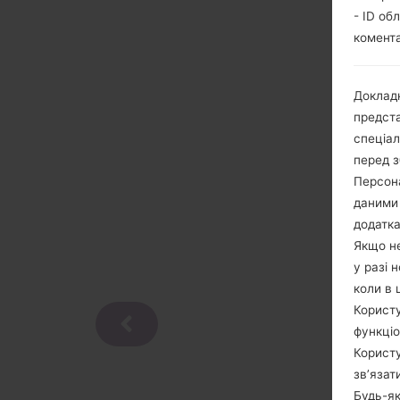
- ID об
комента
Докладн
предста
спеціа
перед з
Персона
даними 
додатка
Якщо не
у разі 
коли в 
Користу
функціо
Користу
зв’язат
Будь-як