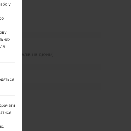
 або у
бо
вову
льних
для
ьність пікселів на дюйм)
одяться
дбачати
натися
х.