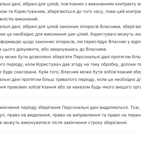
льні дані, зібрані для цілей, пов’язаних з виконанням контракту м
ом та Користувачем, зберігаються до того часу, поки цей контра
вністю виконаний.
льні дані, зібрані для цілей законних інтересів Власника, зберіга
 LGAX265(LGAX265) akaLG
оки це необхідно для виконання цих цілей. Користувачі можуть зн
нформацію щодо законних інтересів, які переслідує Власник у відп
х цього документа, або звернувшись до Власника.
у може бути дозволено зберігати Персональні дані протягом біл
го періоду, коли Користувач дав згоду на таку обробку, допоки т
е буде скасована. Крім того, Власник може бути зобов’язаний збе
льні дані протягом більш тривалого періоду, коли це необхідно д
ня правових зобов’язання або за наказом будь-якого вищого орг
акінчення періоду зберігання Персональні дані видаляються. Тож,
уп, право на видалення, право на виправлення та право на пере
е можуть виконуватися після закінчення строку зберігання.