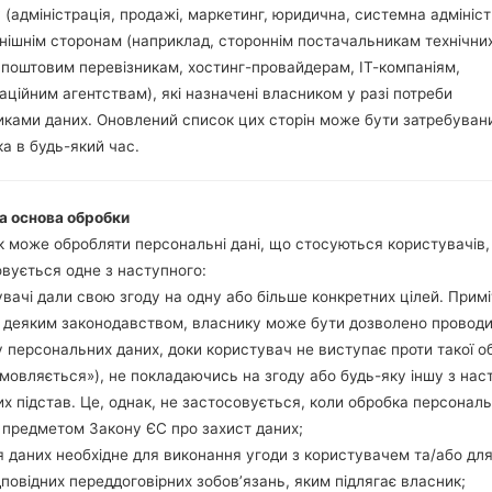
 (адміністрація, продажі, маркетинг, юридична, системна адмініст
нішнім сторонам (наприклад, стороннім постачальникам технічни
ія LGAX265(LGAX265) a
 поштовим перевізникам, хостинг-провайдерам, ІТ-компаніям,
аційним агентствам), які назначені власником у разі потреби
Модель та її характеристики
ками даних. Оновлений список цих сторін може бути затребуван
LGAX265
а в будь-який час.
LG Banter
2009
16.7 міліметрів (0.66 дюйма)
а основа обробки
112.01 x 52.32 міліметрів (4.4
 може обробляти персональні дані, що стосуються користувачів
124.7 грам (4.37 унції)
вується одне з наступного:
-
вачі дали свою згоду на одну або більше конкретних цілей. Примі
Апаратне забезпечення
з деяким законодавством, власнику може бути дозволено провод
-
 персональних даних, доки користувач не виступає проти такої о
-
дмовляється»), не покладаючись на згоду або будь-яку іншу з нас
-
х підстав. Це, однак, не застосовується, коли обробка персонал
42MB
 предметом Закону ЄС про захист даних;
microSD, до 16 GB(виділений
Мережа та дані
 даних необхідне для виконання угоди з користувачем та/або для
1 Міні SIM
дповідних переддоговірних зобов’язань, яким підлягає власник;