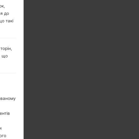
ок,
ня до
що такі
торін,
, що
нованому
ентів
и
ого