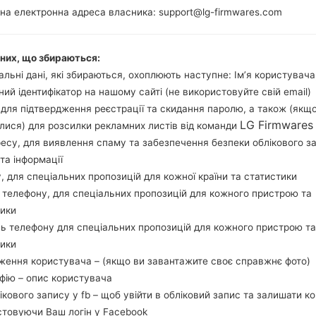
на електронна адреса власника: support@lg-firmwares.com
Buy accessories on
аних, що збираються:
льні дані, які збираються, охоплюють наступне: Ім’я користувача
ний ідентифікатор на нашому сайті (не використовуйте свій email)
, для підтвердження реєстрації та скидання паролю, а також (якщ
Головна
→
Серія
→
LG Banter
→
LGAX265
LG Firmwares
лися) для розсилки рекламних листів від команди
ресу, для виявлення спаму та забезпечення безпеки облікового з
та інформації
у, для спеціальних пропозицій для кожної країни та статистики
 телефону, для спеціальних пропозицій для кожного пристрою та
LGAX265(LGAX265) akaLG
тики
ь телефону для спеціальних пропозицій для кожного пристрою та
тики
ження користувача – (якщо ви завантажите своє справжнє фото)
афію – опис користувача
лікового запису у fb – щоб увійти в обліковий запис та залишати к
стовуючи Ваш логін у Facebook