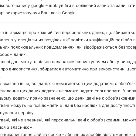
лікового запису google – щоб увійти в обліковий запис та залишати
рі використовуючи Ваш логін Google
а інформація про кожний тип персональних даних, що збираютьс
влена у спеціальних розділах цієї політики конфіденційності або в
льних пояснювальних повідомленнях, які відображаються безпос
бором даних.
льні дані можуть вільно надаватися користувачем або, у випадк
про використання, збиратися автоматично при використанні цьо
.
 вказано інше, всі дані, які вимагаються цим додатком, є обов’язк
ненадання цих даних додаток не зможе надати свої послуги. У випа
цьому додатку прямо зазначено, що деякі дані не є обов’язковими
вачі можуть не повідомляти ці дані без наслідків для доступності
нування сервісу.
вачі, які не впевнені, які персональні дані є обов’язковими, можу
ися з власником.
е використання файлів cookie - або інших засобів відстеження - 