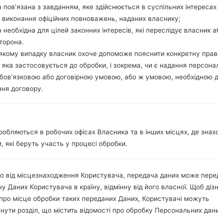
-
 пов’язана з завданням, яке здійснюється в суспільних інтересах
-
 виконання офіційних повноважень, наданих власнику;
-
 необхідна для цілей законних інтересів, які переслідує власник а
-
торона.
-
-якому випадку власник охоче допоможе пояснити конкретну пра
Дисплей
 яка застосовується до обробки, і зокрема, чи є надання персона
2.0 in
бов’язковою або договірною умовою, або ж умовою, необхідною 
TFT
ня договору.
240 x 320 пікселів (~200 щіл
256K кольорів
Акамулятор і клавіатура
Зємний Li-Ion 950 mAh
робляються в робочих офісах Власника та в інших місцях, де знах
Так
Інтерфейси
, які беруть участь у процесі обробки.
2.5mm jack
Версія 2.1, A2DP
о від місцезнаходження Користувача, передача даних може пере
Ні
-
у Даних Користувача в країну, відмінну від його власної. Щоб діз
Ні
про місце обробки таких переданих Даних, Користувачі можуть
Ні
нути розділ, що містить відомості про обробку Персональних дани