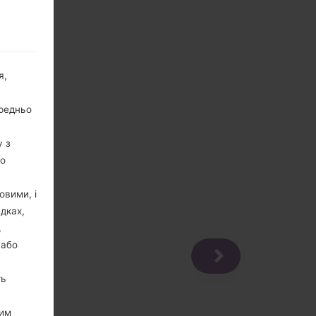
я,
ередньо
у з
го
овими, і
дках,
,
 або
ть
цим