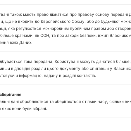
USB 2.0
-
вачі також мають право дізнатися про правову основу передачі 
ни, що не входить до Європейського Союзу, або до будь-якої міжн
ації, яка регулюється міжнародним публічним правом або створе
 LGAX265(LGAX265) aka
 більше країнами, як ООН, та про заходи безпеки, вжиті Власнико
ння їхніх Даних.
 LG
дбувається така передача, Користувачі можуть дізнатися більше,
ивши відповідні розділи цього документу або спитавши у Власник
товуючи інформацію, надану в розділі контактів.
у
ОС
Розмір
Дат
зберігання
ОС
Розмір
Дат
kdz
Unknown
15.47 MiB
2018
льні дані обробляються та зберігаються стільки часу, скільки в
я яких вони були зібрані.
kdz
Unknown
15.47 MiB
2018