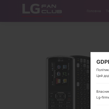
Головна
Т
GDP
Політик
Цей дод
Власник
Lg-firm