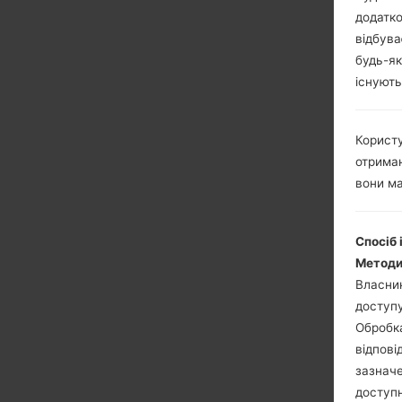
додатко
відбува
будь-як
існують
Користу
отриман
вони ма
Спосіб 
Методи
Власник
доступу
Обробка
відпові
зазначе
доступн