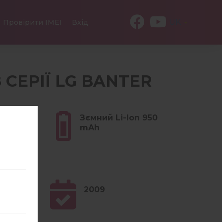
UK
Провірити IMEI
Вхід
З СЕРІЇ LG BANTER
м (4.37
Зємний Li-Ion 950
mAh
2009