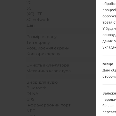
2G
обробка
3G
процесі
(4G) LTE
обробка
5G network
третя с
Дані
У будь
основу,
Розмір екрану
даних о
Тип екрану
укладен
Розширення екрану
Кольори екрану
Місце
Ємність акумулятора
Дані об
Механічна клавіатура
сторони
Вихід для аудіо
Bluetooth
Залежн
DLNA
GPS
передач
Інфрачервоний порт
більше 
NFC
перегля