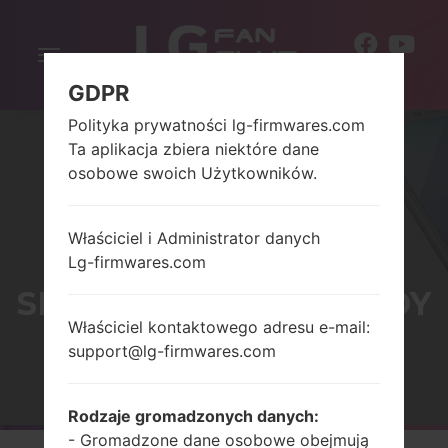
Włącz
PL
nawigację
GDPR
Polityka prywatności lg-firmwares.com
Ta aplikacja zbiera niektóre dane
osobowe swoich Użytkowników.
Właściciel i Administrator danych
Lg-firmwares.com
SERIALG INTOUCH LADY
Właściciel kontaktowego adresu e-mail:
support@lg-firmwares.com
Strona startowa
→
Seria
→
LG InTouch Lady
Rodzaje gromadzonych danych:
- Gromadzone dane osobowe obejmują