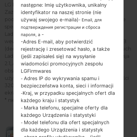
następne: Imię użytkownika, unikalny
LG InTouch Lady
identyfikator na naszej stronie (nie
Zazwyczaj urządzenia serii LG InTouch Lady są
używaj swojego e-maila)
podobne pod względem wyglądu i mają wspólne
- Email, для
specyfikacje techniczne. Modeli serii LG InTouch
подтверждения регистрации и сброса
-
Lady działają na - - - pamięci operacyjnej. Pamięć
пароля, а
-Adres E-mail, aby potwierdzić
wewnętrzna 60MB i obsługuje microSD, do 32 GB
rejestrację i zresetować hasło, a także
(dedykowane gniazdo). Urządzenia serii LG InTouch
(jeśli zapisałeś się) na wysyłanie
Lady mają 3.5mm jack i obsługują Bluetooth wersja
wiadomości promocyjnych zespołu
2.1, A2DP, a także technologię GPS -. Port USB
LGFirmwares
obsługuje microUSB 2.0, a także -. W tej serii
Adres IP do wykrywania spamu i
używany jest wyświetlacz 2.4 in przy rozdzielczości
-
bezpieczeństwa konta, sieci i informacji
320 x 240 pikseli (~167 gęstość pikseli na cal), typ
Kraj, w przypadku specjalnych ofert dla
ekranu TFT.
-
każdego kraju i statystyk
* niektóre dane mogą się różnić.
Marka telefonu, specjalne oferty dla
-
każdego Urządzenia i statystyki
Model telefonu dla ofert specjalnych
-
dla każdego Urządzenia i statystyk
C320