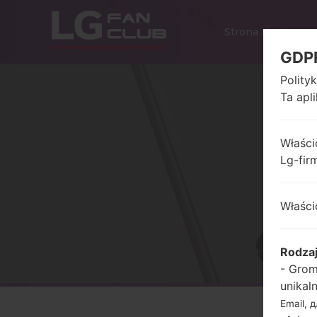
Strona startowa
GDP
Polity
Ta apl
Właści
Lg-fir
Właści
Rodza
- Grom
unikal
Email, 