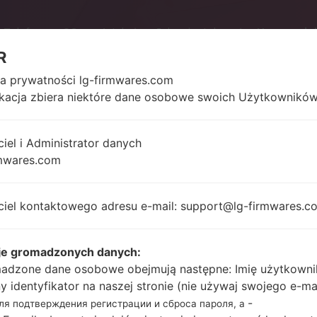
Telefony
OS
Artykuły
Jak zainstalować
Nasz proje
R
ka prywatności lg-firmwares.com
ikacja zbiera niektóre dane osobowe swoich Użytkowników
SERIALG G2 MINI DUAL
ciel i Administrator danych
mwares.com
Strona startowa
→
Seria
→
LG G2 mini Dual
ciel kontaktowego adresu e-mail: support@lg-firmwares.c
je gromadzonych danych:
adzone dane osobowe obejmują następne: Imię użytkowni
ny identyfikator na naszej stronie (nie używaj swojego e-ma
-
для подтверждения регистрации и сброса пароля, а