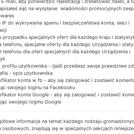
 E-mail, aby potwierdzić rejestrację i zresetować hasło, a 
 zapisałeś się) na wysyłanie wiadomości promocyjnych zesp
mwares
l są podobne pod względem wyglądu i mają wspólne specy
 IP do wykrywania spamu i bezpieczeństwa konta, sieci i
 Cortex-A7 Qualcomm MSM8926 Snapdragon 400 1GB pamię
acji
niazdo). Urządzenia serii LG G2 mini Dual mają 3.5mm ja
 w przypadku specjalnych ofert dla każdego kraju i statysty
LONASS. Port USB obsługuje microUSB 2.0, a także Wi-Fi8
 telefonu, specjalne oferty dla każdego Urządzenia i staty
2% stosunek ekranu do ciała) przy rozdzielczości 540 x 960 
 telefonu dla ofert specjalnych dla każdego Urządzenia i
tyk
 profilu użytkownika - (jeśli prześlesz swoje prawdziwe zd
afia - opis użytkownika
yfikator konta w fb - aby się zalogować i zostawić koment
ąc swojego loginu na Facebooku
yfikator konta Google - aby się zalogować i zostawić kom
ąc swojego loginu Google
ółowe informacje na temat każdego rodzaju gromadzony
 osobowych, znajdują się w specjalnych sekcjach niniejsze