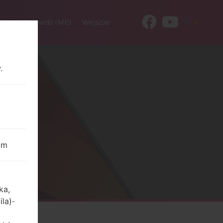
PL
kt
Sprawdź IMEI
Wejście
.
om
ka,
ila)
-