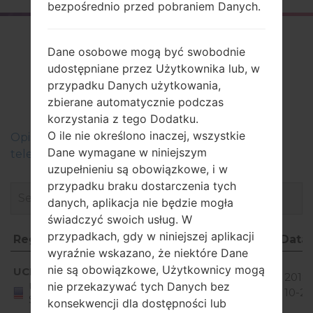
bezpośrednio przed pobraniem Danych.
Firmware
Dane osobowe mogą być swobodnie
LGUS780(LGUS780)
udostępniane przez Użytkownika lub, w
przypadku Danych użytkowania,
akaLG Optimus F7
zbierane automatycznie podczas
korzystania z tego Dodatku.
O ile nie określono inaczej, wszystkie
Оpis regionów oprogramowania układowego dla
Dane wymagane w niniejszym
telefonów LG
uzupełnieniu są obowiązkowe, i w
przypadku braku dostarczenia tych
danych, aplikacja nie będzie mogła
świadczyć swoich usług. W
przypadkach, gdy w niniejszej aplikacji
Region
Nazwa pliku
OS
Rozmiar
Data
wyraźnie wskazano, że niektóre Dane
Region
Nazwa pliku
OS
Rozmiar
Data
Android
nie są obowiązkowe, Użytkownicy mogą
UCK
US78011a_03.cab
4.1-4.3
2018-
1.06 GiB
nie przekazywać tych Danych bez
United
Jelly
10-25
States
konsekwencji dla dostępności lub
Bean