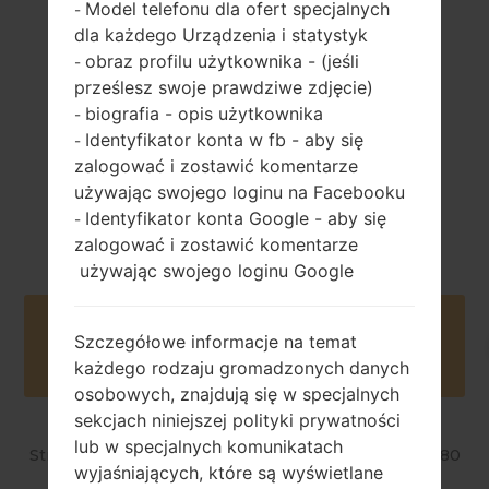
Model telefonu dla ofert specjalnych
-
uncji)
2540 mAh
dla każdego Urządzenia i statystyk
obraz profilu użytkownika - (jeśli
-
prześlesz swoje prawdziwe zdjęcie)
biografia - opis użytkownika
-
Identyfikator konta w fb - aby się
-
zalogować i zostawić komentarze
Czerwiec, 2013
używając swojego loginu na Facebooku
Android 4.1-4.3
Jelly Bean
Identyfikator konta Google - aby się
-
zalogować i zostawić komentarze
używając swojego loginu Google
Buy accessories on Amazon
Szczegółowe informacje na temat
każdego rodzaju gromadzonych danych
osobowych, znajdują się w specjalnych
sekcjach niniejszej polityki prywatności
lub w specjalnych komunikatach
Strona startowa
→
Seria
→
LG Optimus F7
→
LGUS780
wyjaśniających, które są wyświetlane