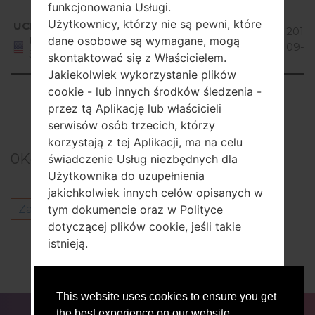
funkcjonowania Usługi.
Android
Użytkownicy, którzy nie są pewni, które
UCL
US78011a_03.cab
4.1-4.3
2016-
1.06 GiB
dane osobowe są wymagane, mogą
United
Jelly
09-17
States
skontaktować się z Właścicielem.
Bean
Jakiekolwiek wykorzystanie plików
Showing 1 to 2 of 2 entries
cookie - lub innych środków śledzenia -
przez tą Aplikację lub właścicieli
Previous
1
Next
serwisów osób trzecich, którzy
korzystają z tej Aplikacji, ma na celu
0
Komentarze
świadczenie Usług niezbędnych dla
Użytkownika do uzupełnienia
jakichkolwiek innych celów opisanych w
Zaloguj się
aby opublikować komentarz.
tym dokumencie oraz w Polityce
dotyczącej plików cookie, jeśli takie
Inni modele z tej serii
istnieją.
LG Optimus F7870
Użytkownicy są odpowiedzialni za
This website uses cookies to ensure you get
RECENZJE
WYJŚĆ STĄD
wszelkie dane osobowe osób trzecich
DLA BLOGERÓW
AKTUALNOŚCI
PORÓWNAJ
the best experience on our website.