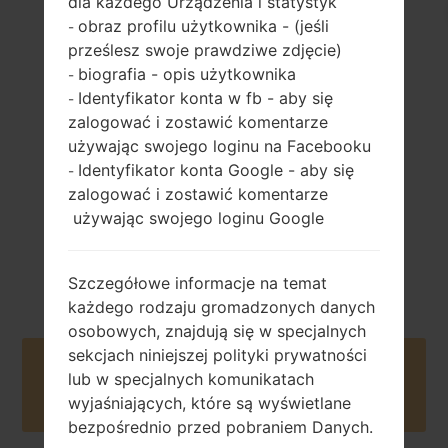
dla każdego Urządzenia i statystyk
obraz profilu użytkownika - (jeśli
-
prześlesz swoje prawdziwe zdjęcie)
biografia - opis użytkownika
-
168 gramów (5.88
niewymienny Li-
Identyfikator konta w fb - aby się
uncji)
-
Ion 3000 mAh
zalogować i zostawić komentarze
używając swojego loginu na Facebooku
Identyfikator konta Google - aby się
-
zalogować i zostawić komentarze
używając swojego loginu Google
Sierpień, 2018
Unknown
Szczegółowe informacje na temat
każdego rodzaju gromadzonych danych
osobowych, znajdują się w specjalnych
sekcjach niniejszej polityki prywatności
Buy accessories on Amazon
lub w specjalnych komunikatach
wyjaśniających, które są wyświetlane
bezpośrednio przed pobraniem Danych.