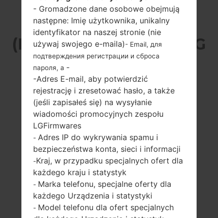
- Gromadzone dane osobowe obejmują
LG X410ASR
następne: Imię użytkownika, unikalny
identyfikator na naszej stronie (nie
(LMX410ASR) Z SERII LG
używaj swojego e-maila)
- Email, для
подтверждения регистрации и сброса
XPRESSION PLUS
-
пароля, а
-Adres E-mail, aby potwierdzić
rejestrację i zresetować hasło, a także
(jeśli zapisałeś się) na wysyłanie
wiadomości promocyjnych zespołu
LGFirmwares
5.3 cali (~69.6%
1.4GHz Qualcomm
Adres IP do wykrywania spamu i
-
stosunek ekranu
Adreno 308
bezpieczeństwa konta, sieci i informacji
do ciała)
2GB
Kraj, w przypadku specjalnych ofert dla
-
720 x 1280 pikseli
każdego kraju i statystyk
(~277 gęstość
Marka telefonu, specjalne oferty dla
pikseli na cal)
-
każdego Urządzenia i statystyki
Model telefonu dla ofert specjalnych
-