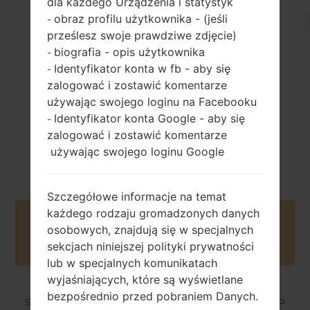
dla każdego Urządzenia i statystyk
obraz profilu użytkownika - (jeśli
-
157 gramów (5.54
wymienny Li-Ion
prześlesz swoje prawdziwe zdjęcie)
uncji)
2125 mAh
biografia - opis użytkownika
-
Identyfikator konta w fb - aby się
-
zalogować i zostawić komentarze
używając swojego loginu na Facebooku
Identyfikator konta Google - aby się
-
zalogować i zostawić komentarze
Maj, 2016
używając swojego loginu Google
Unknown
Szczegółowe informacje na temat
każdego rodzaju gromadzonych danych
Buy accessories on Amazon
osobowych, znajdują się w specjalnych
sekcjach niniejszej polityki prywatności
lub w specjalnych komunikatach
wyjaśniających, które są wyświetlane
bezpośrednio przed pobraniem Danych.
Strona startowa
→
Seria
→
LG Escape 3
→
LGK373P