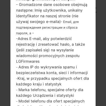
- Gromadzone dane osobowe obejmują
LG K373P (LGK373P) Z
następne: Imię użytkownika, unikalny
identyfikator na naszej stronie (nie
SERII LG ESCAPE 3
używaj swojego e-maila)
- Email, для
подтверждения регистрации и сброса
-
пароля, а
-Adres E-mail, aby potwierdzić
rejestrację i zresetować hasło, a także
(jeśli zapisałeś się) na wysyłanie
5.0 in (~67%
1.3 GHz,
wiadomości promocyjnych zespołu
stosunek ekranu
Qualcomm
LGFirmwares
do ciała)
Snapdragon 210
Adres IP do wykrywania spamu i
MSM8909
-
720 x 1280 pikseli
bezpieczeństwa konta, sieci i informacji
(~294 gęstość
1.5GB
pikseli na cal)
Kraj, w przypadku specjalnych ofert dla
-
każdego kraju i statystyk
Marka telefonu, specjalne oferty dla
-
każdego Urządzenia i statystyki
Model telefonu dla ofert specjalnych
-