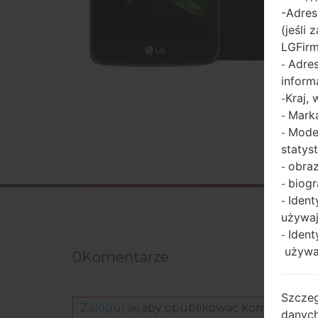
-Adres
(jeśli
LGFir
Adres
-
inform
Kraj,
-
Marka
-
Model
-
statys
obraz
-
biogr
-
Ident
-
używaj
Ident
-
używaj
0
Komentarze
Szczeg
Zaloguj się
aby opublikować komentarz.
danych