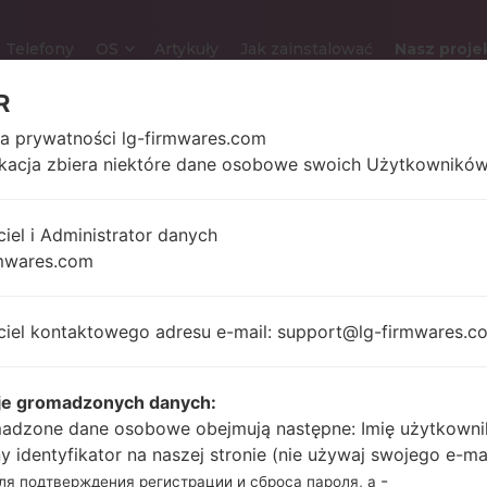
Telefony
OS
Artykuły
Jak zainstalować
Nasz proje
R
ka prywatności lg-firmwares.com
ikacja zbiera niektóre dane osobowe swoich Użytkowników
LG K330 (LGK330)
ciel i Administrator danych
5.0 in (~66.3%
138 gram
mwares.com
stosunek ekranu do
uncji)
ciała)
480 x 854 pikseli (~196
ciel kontaktowego adresu e-mail: support@lg-firmwares.c
gęstość pikseli na cal)
je gromadzonych danych:
1.1Ghz ARM Cortex-
adzone dane osobowe obejmują następne: Imię użytkowni
Unknown
A7 Qualcomm
ny identyfikator na naszej stronie (nie używaj swojego e-ma
Snapdragon 210
-
для подтверждения регистрации и сброса пароля, а