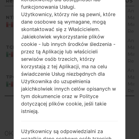
Region
Nazwa pliku
OS
funkcjonowania Usługi.
Region
Nazwa pliku
OS
Andr
Użytkownicy, którzy nie są pewni, które
NTP
K200MT10a_03_NXT_PE_OP_1207.kdz
Mar
dane osobowe są wymagane, mogą
Mirr
Peru
skontaktować się z Właścicielem.
Rele
Jakiekolwiek wykorzystanie plików
Andr
cookie - lub innych środków śledzenia -
TCL
K200MT10A_01_TCL_MX_OP_1213.kdz
Mar
przez tą Aplikację lub właścicieli
Mirr
Mexico
serwisów osób trzecich, którzy
Rele
korzystają z tej Aplikacji, ma na celu
Andr
świadczenie Usług niezbędnych dla
TPO
K200MT10A_01_TCL_MX_OP_1213.kdz
Mar
Użytkownika do uzupełnienia
Mirr
Mexico
jakichkolwiek innych celów opisanych w
Rele
tym dokumencie oraz w Polityce
dotyczącej plików cookie, jeśli takie
Showing 1 to 3 of 3 entries
istnieją.
Previous
1
Next
Użytkownicy są odpowiedzialni za
0
Komentarze
wszelkie dane osobowe osób trzecich