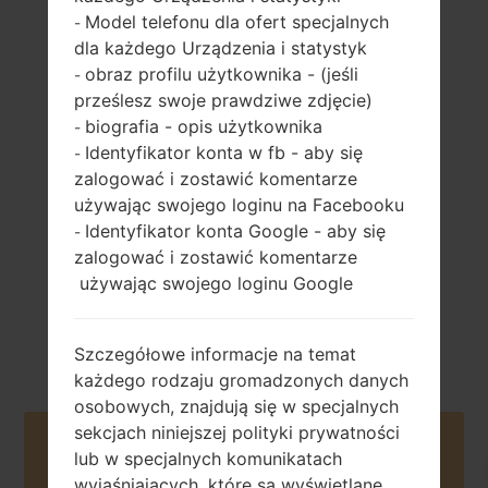
Model telefonu dla ofert specjalnych
-
dla każdego Urządzenia i statystyk
obraz profilu użytkownika - (jeśli
-
121 gramów (4.27
niewymienny Li-
prześlesz swoje prawdziwe zdjęcie)
uncji)
Ion 2100 mAh
biografia - opis użytkownika
-
Identyfikator konta w fb - aby się
-
zalogować i zostawić komentarze
używając swojego loginu na Facebooku
Identyfikator konta Google - aby się
-
zalogować i zostawić komentarze
Maj, 2016
używając swojego loginu Google
Android 6.0.x
Marshmallow
Mirror Release
Szczegółowe informacje na temat
każdego rodzaju gromadzonych danych
osobowych, znajdują się w specjalnych
sekcjach niniejszej polityki prywatności
Buy accessories on Amazon
lub w specjalnych komunikatach
wyjaśniających, które są wyświetlane