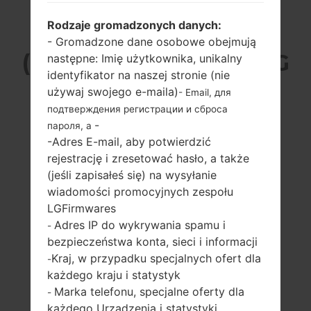
LG K200MT
Rodzaje gromadzonych danych:
- Gromadzone dane osobowe obejmują
(LGK200MT) Z SERII LG
następne: Imię użytkownika, unikalny
identyfikator na naszej stronie (nie
X STYLE
używaj swojego e-maila)
- Email, для
подтверждения регистрации и сброса
-
пароля, а
-Adres E-mail, aby potwierdzić
rejestrację i zresetować hasło, a także
(jeśli zapisałeś się) na wysyłanie
5.0 in (~66.7%
1.3 GHz Cortex-A7
wiadomości promocyjnych zespołu
stosunek ekranu
Qualcomm
LGFirmwares
do ciała)
MSM8909
Adres IP do wykrywania spamu i
-
Snapdragon 210
720 x 1280 pikseli
bezpieczeństwa konta, sieci i informacji
(~294 gęstość
1.5GB
Kraj, w przypadku specjalnych ofert dla
-
pikseli na cal)
każdego kraju i statystyk
Marka telefonu, specjalne oferty dla
-
każdego Urządzenia i statystyki