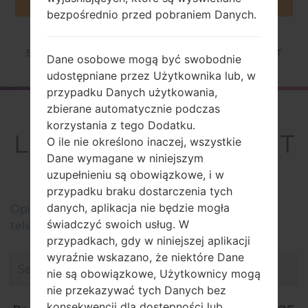
bezpośrednio przed pobraniem Danych.
Strona startowa
→
Seria
→
LG X style
→
LGK200MT
Dane osobowe mogą być swobodnie
udostępniane przez Użytkownika lub, w
przypadku Danych użytkowania,
zbierane automatycznie podczas
Firmware
korzystania z tego Dodatku.
LGK200MT(LGK200MT
O ile nie określono inaczej, wszystkie
Dane wymagane w niniejszym
) akaLG X style
uzupełnieniu są obowiązkowe, i w
przypadku braku dostarczenia tych
danych, aplikacja nie będzie mogła
Оpis regionów oprogramowania układowego dla
świadczyć swoich usług. W
telefonów LG
przypadkach, gdy w niniejszej aplikacji
wyraźnie wskazano, że niektóre Dane
nie są obowiązkowe, Użytkownicy mogą
nie przekazywać tych Danych bez
konsekwencji dla dostępności lub