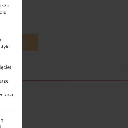
także
ołu
k
 Amazon
styki
jęcie)
arze
entarze
ch
j