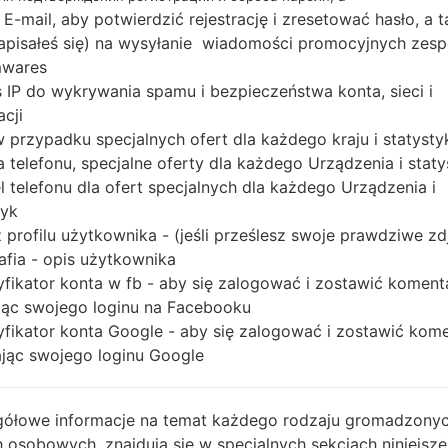
MSM8996
 E-mail, aby potwierdzić rejestrację i zresetować hasło, a 
Snapdragon 820
 zapisałeś się) na wysyłanie wiadomości promocyjnych zesp
4GB
mwares
 IP do wykrywania spamu i bezpieczeństwa konta, sieci i
acji
 w przypadku specjalnych ofert dla każdego kraju i statysty
Buy accessories on
 telefonu, specjalne oferty dla każdego Urządzenia i staty
 telefonu dla ofert specjalnych dla każdego Urządzenia i
tyk
Strona startowa
→
Seria
→
LG V20 LTE-A
→
LGH918
 profilu użytkownika - (jeśli prześlesz swoje prawdziwe zd
afia - opis użytkownika
yfikator konta w fb - aby się zalogować i zostawić koment
ąc swojego loginu na Facebooku
yfikator konta Google - aby się zalogować i zostawić kom
ąc swojego loginu Google
ółowe informacje na temat każdego rodzaju gromadzony
 osobowych, znajdują się w specjalnych sekcjach niniejsze