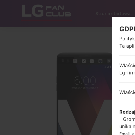
Strona startowa
GDP
Polity
Ta apl
Właści
Lg-fir
Właści
Rodza
- Grom
unikal
Email, 