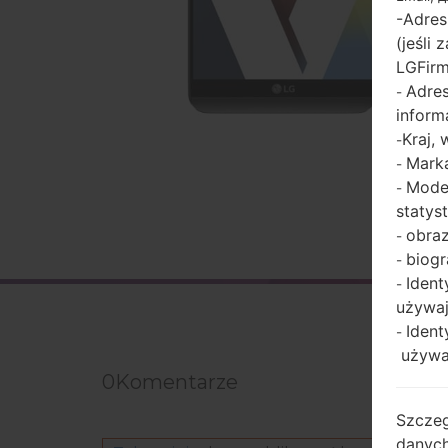
-Adres
(jeśli
LGFir
Adres
-
inform
Kraj,
-
Marka
-
Model
-
statys
obraz
-
biogr
-
Ident
-
używaj
Ident
-
używaj
0
Komentarze
Szczeg
danych