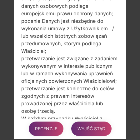
danych osobowych podlega
LG G6AS993
europejskiemu prawu ochrony danych;
LG G6H870
podanie Danych jest niezbędne do
LG G6H870K
wykonania umowy z Użytkownikiem i /
LG G6H870V
lub wszelkich istotnych zobowiązań
LG G6H872BK
przedumownych, którym podlega
LG G6H872TN
Właściciel;
LG G6LS993
przetwarzanie jest związane z zadaniem
LG G6G600K
wykonywanym w interesie publicznym
LG G6G600KP
lub w ramach wykonywania uprawnień
LG G6G600KR
oficjalnych powierzonych Właścicielowi;
LG G6G600L
przetwarzanie jest konieczne do celów
LG G6G600LP
zgodnych z prawem interesów
LG G6G600LR
prowadzonej przez właściciela lub
LG G6G600S
osobę trzecią.
LG G6G600SP
W każdym przypadku Właściciel z
LG G6G600SR
przyjemnością pomoże wyjaśnić
LG G6US997
RECENZJE
WYJŚĆ STĄD
konkretną podstawę prawną, która ma
LG G6VS988