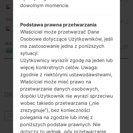
United Arab
dowolnym momencie.
Emirates
GCC
H870S20o_00_OPEN_AME_DS_OP_080
Podstawa prawna przetwarzania
United Arab
Emirates
Właściciel może przetwarzać Dane
Osobowe dotyczące Użytkowników, jeśli
KAZ
ma zastosowanie jedna z poniższych
H870S20a_00_OPEN_CIS_DS_OP_0717
Kazakhstan
sytuacji:
Użytkownicy wyrazili zgodę na jeden lub
Showing 1 to 22 of 22 entries
więcej konkretnych celów. Uwaga:
zgodnie z niektórymi ustawodawstwami,
Previous
1
Next
Właściciel może mieć prawo na
przetwarzanie danych osobowych,
0
Komentarze
dopóki Użytkownik nie wyrazi sprzeciwu
wobec takiedo przetwarzania („nie
zrezygnuje”), bez konieczności
Zaloguj się
aby opublikować komentarz.
polegania na zgodzie lub innej z
poniższych podstaw prawnych. Nie
Inni modele z tej serii
dotyczy to jednak, gdy przetwarzanie