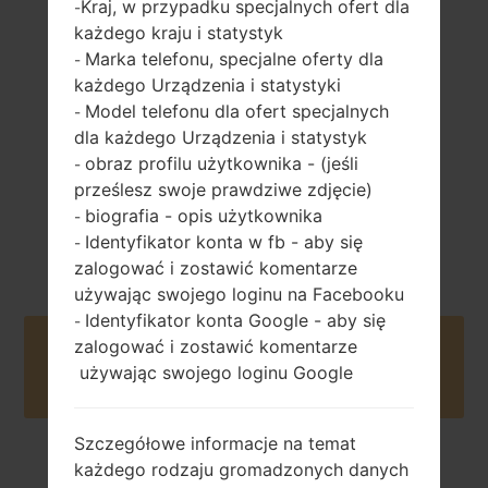
Kraj, w przypadku specjalnych ofert dla
-
każdego kraju i statystyk
163 gramów (5.75
niewymienny Li-
uncji)
Marka telefonu, specjalne oferty dla
-
Po 3300 mAh
każdego Urządzenia i statystyki
Model telefonu dla ofert specjalnych
-
dla każdego Urządzenia i statystyk
obraz profilu użytkownika - (jeśli
-
prześlesz swoje prawdziwe zdjęcie)
biografia - opis użytkownika
-
Marzec, 2017
Android 9 Pie
Identyfikator konta w fb - aby się
-
zalogować i zostawić komentarze
używając swojego loginu na Facebooku
Identyfikator konta Google - aby się
-
zalogować i zostawić komentarze
Buy accessories on Amazon
używając swojego loginu Google
Szczegółowe informacje na temat
każdego rodzaju gromadzonych danych
Strona startowa
→
Seria
→
LG G6
→
LGH870S