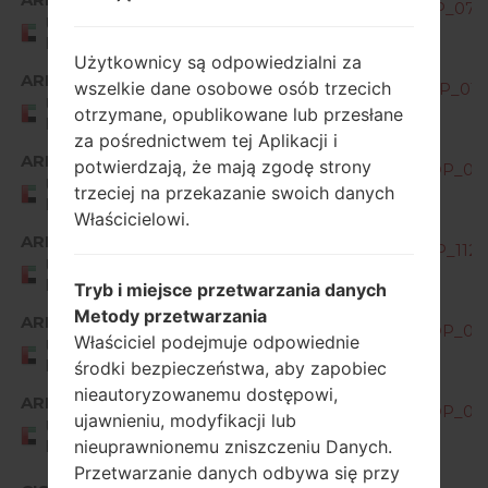
H870S10f_00_OPEN_AME_DS_OP_0722
United Arab
Emirates
Użytkownicy są odpowiedzialni za
ARE
wszelkie dane osobowe osób trzecich
H870S10h_00_OPEN_AME_DS_OP_0112
United Arab
otrzymane, opublikowane lub przesłane
Emirates
za pośrednictwem tej Aplikacji i
ARE
potwierdzają, że mają zgodę strony
H870S20e_00_OPEN_AME_DS_OP_071
United Arab
trzeciej na przekazanie swoich danych
Emirates
Właścicielowi.
ARE
H870S20j_00_OPEN_AME_DS_OP_1126
United Arab
Emirates
Tryb i miejsce przetwarzania danych
Metody przetwarzania
ARE
H870S20n_00_OPEN_AME_DS_OP_041
Właściciel podejmuje odpowiednie
United Arab
Emirates
środki bezpieczeństwa, aby zapobiec
nieautoryzowanemu dostępowi,
ARE
H870S20o_00_OPEN_AME_DS_OP_080
ujawnieniu, modyfikacji lub
United Arab
nieuprawnionemu zniszczeniu Danych.
Emirates
Przetwarzanie danych odbywa się przy