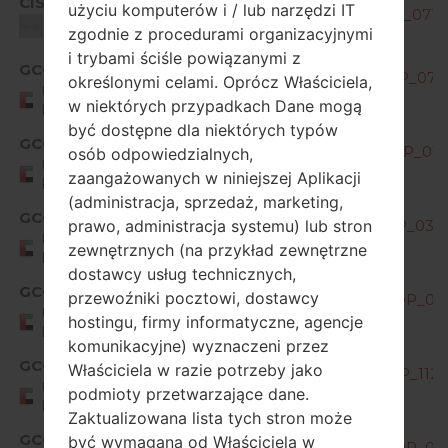
CIS
użyciu komputerów i / lub narzędzi IT
H870S20a_00_OPEN_CIS_DS_OP_0717
Unknown
zgodnie z procedurami organizacyjnymi
i trybami ściśle powiązanymi z
GCC
H870S10f_00_OPEN_AME_DS_OP_0722
określonymi celami. Oprócz Właściciela,
United Arab
w niektórych przypadkach Dane mogą
Emirates
być dostępne dla niektórych typów
GCC
H870S10h_00_OPEN_AME_DS_OP_0112
osób odpowiedzialnych,
United Arab
zaangażowanych w niniejszej Aplikacji
Emirates
(administracja, sprzedaż, marketing,
GCC
prawo, administracja systemu) lub stron
H870S10i_00_OPEN_AME_DS_OP_0316
United Arab
zewnętrznych (na przykład zewnętrzne
Emirates
dostawcy usług technicznych,
GCC
przewoźniki pocztowi, dostawcy
H870S20e_00_OPEN_AME_DS_OP_071
United Arab
hostingu, firmy informatyczne, agencje
Emirates
komunikacyjne) wyznaczeni przez
GCC
Właściciela w razie potrzeby jako
H870S20j_00_OPEN_AME_DS_OP_1126
United Arab
podmioty przetwarzające dane.
Emirates
Zaktualizowana lista tych stron może
GCC
być wymagana od Właściciela w
H870S20n_00_OPEN_AME_DS_OP_041