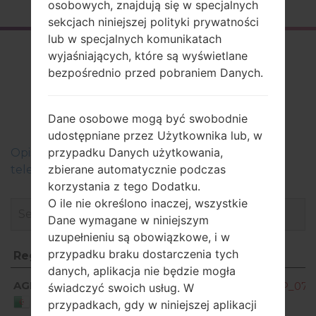
osobowych, znajdują się w specjalnych
sekcjach niniejszej polityki prywatności
lub w specjalnych komunikatach
Firmware
wyjaśniających, które są wyświetlane
bezpośrednio przed pobraniem Danych.
LGH870S(LGH870S)
akaLG G6
Dane osobowe mogą być swobodnie
udostępniane przez Użytkownika lub, w
przypadku Danych użytkowania,
Оpis regionów oprogramowania układowego dla
zbierane automatycznie podczas
telefonów LG
korzystania z tego Dodatku.
O ile nie określono inaczej, wszystkie
Dane wymagane w niniejszym
uzupełnieniu są obowiązkowe, i w
przypadku braku dostarczenia tych
Region
Nazwa pliku
danych, aplikacja nie będzie mogła
Region
Nazwa pliku
AGR
H870S10f_00_OPEN_AME_DS_OP_0722
świadczyć swoich usług. W
Algeria
przypadkach, gdy w niniejszej aplikacji