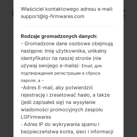
Właściciel kontaktowego adresu e-mail:
LG H870S (LGH870S) Z
support@lg-firmwares.com
SERII LG G6
Rodzaje gromadzonych danych:
- Gromadzone dane osobowe obejmują
następne: Imię użytkownika, unikalny
identyfikator na naszej stronie (nie
używaj swojego e-maila)
- Email, для
5.7 in (~78.6%
2x2.35 GHz Kryo &
подтверждения регистрации и сброса
stosunek ekranu
2x1.6 GHz Kryo
-
пароля, а
do ciała)
Qualcomm
MSM8996
-Adres E-mail, aby potwierdzić
1440 x 2880 pikseli
Snapdragon 821
rejestrację i zresetować hasło, a także
(~564 gęstość pikseli
na cal)
4GB
(jeśli zapisałeś się) na wysyłanie
wiadomości promocyjnych zespołu
LGFirmwares
Adres IP do wykrywania spamu i
-
bezpieczeństwa konta, sieci i informacji