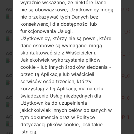
wyraźnie wskazano, że niektóre Dane
AGR
nie są obowiązkowe, Użytkownicy mogą
H870S10h_00_OPEN_AME_DS_OP_0112
Algeria
nie przekazywać tych Danych bez
konsekwencji dla dostępności lub
funkcjonowania Usługi.
AGR
H870S20e_00_OPEN_AME_DS_OP_071
Użytkownicy, którzy nie są pewni, które
Algeria
dane osobowe są wymagane, mogą
skontaktować się z Właścicielem.
AGR
H870S20j_00_OPEN_AME_DS_OP_1126
Jakiekolwiek wykorzystanie plików
Algeria
cookie - lub innych środków śledzenia -
przez tą Aplikację lub właścicieli
AGR
H870S20n_00_OPEN_AME_DS_OP_041
serwisów osób trzecich, którzy
Algeria
korzystają z tej Aplikacji, ma na celu
świadczenie Usług niezbędnych dla
AGR
H870S20o_00_OPEN_AME_DS_OP_080
Użytkownika do uzupełnienia
Algeria
jakichkolwiek innych celów opisanych w
AGR
tym dokumencie oraz w Polityce
H870S30b_00_OPEN_AME_DS_OP_1212
Algeria
dotyczącej plików cookie, jeśli takie
istnieją.
ARE