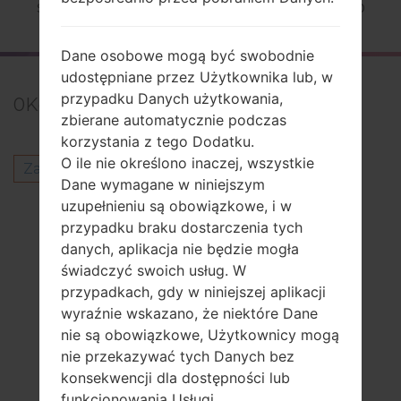
Strona startowa
→
Seria
→
LG G4 LTE-A
→
LGH810
Dane osobowe mogą być swobodnie
udostępniane przez Użytkownika lub, w
przypadku Danych użytkowania,
0
Komentarze
zbierane automatycznie podczas
korzystania z tego Dodatku.
O ile nie określono inaczej, wszystkie
Zaloguj się
aby opublikować komentarz.
Dane wymagane w niniejszym
Inni modele z tej serii
uzupełnieniu są obowiązkowe, i w
przypadku braku dostarczenia tych
LG G4 LTE-AAS986
danych, aplikacja nie będzie mogła
LG G4 LTE-AF500K
świadczyć swoich usług. W
LG G4 LTE-AF500KA
przypadkach, gdy w niniejszej aplikacji
LG G4 LTE-AF500L
wyraźnie wskazano, że niektóre Dane
LG G4 LTE-AF500LA
nie są obowiązkowe, Użytkownicy mogą
LG G4 LTE-AF500S
nie przekazywać tych Danych bez
LG G4 LTE-AF500SA
konsekwencji dla dostępności lub
LG G4 LTE-AH810P
funkcjonowania Usługi.