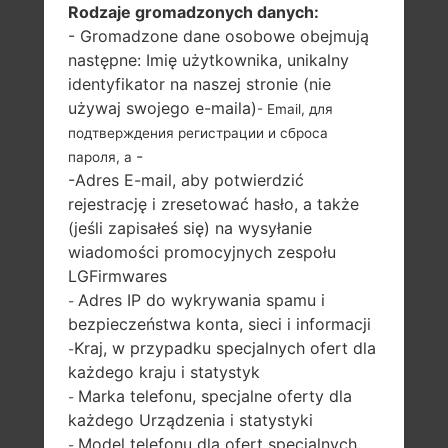
Rodzaje gromadzonych danych:
LG H810 (LGH810) Z
- Gromadzone dane osobowe obejmują
następne: Imię użytkownika, unikalny
SERII LG G4 LTE-A
identyfikator na naszej stronie (nie
używaj swojego e-maila)
- Email, для
подтверждения регистрации и сброса
-
пароля, а
-Adres E-mail, aby potwierdzić
rejestrację i zresetować hasło, a także
5.5 in (~72.5%
4x1.4 GHz Cortex-
(jeśli zapisałeś się) na wysyłanie
stosunek ekranu
A53 & 2x1.8 GHz
wiadomości promocyjnych zespołu
do ciała)
Cortex-A57
LGFirmwares
Qualcomm
1440 x 2560 pikseli
Adres IP do wykrywania spamu i
-
MSM8992
(~538 gęstość
bezpieczeństwa konta, sieci i informacji
Snapdragon 808
pikseli na cal)
Kraj, w przypadku specjalnych ofert dla
3GB
-
każdego kraju i statystyk
Marka telefonu, specjalne oferty dla
-
każdego Urządzenia i statystyki
Model telefonu dla ofert specjalnych
-