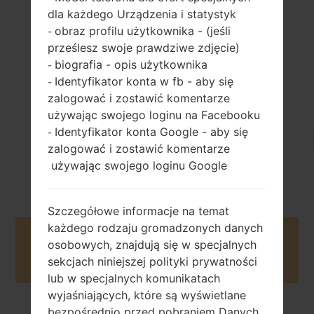
dla każdego Urządzenia i statystyk
obraz profilu użytkownika - (jeśli
-
155 gramów (5.47
wymienny Li-Ion
prześlesz swoje prawdziwe zdjęcie)
uncji)
3000 mAh
biografia - opis użytkownika
-
Identyfikator konta w fb - aby się
-
zalogować i zostawić komentarze
używając swojego loginu na Facebooku
Identyfikator konta Google - aby się
-
zalogować i zostawić komentarze
Kwiecień, 2015
używając swojego loginu Google
Unknown
Szczegółowe informacje na temat
każdego rodzaju gromadzonych danych
Buy accessories on Amazon
osobowych, znajdują się w specjalnych
sekcjach niniejszej polityki prywatności
lub w specjalnych komunikatach
wyjaśniających, które są wyświetlane
bezpośrednio przed pobraniem Danych.