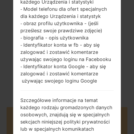
każdego Urządzenia i statystyki
Model telefonu dla ofert specjalnych
-
dla każdego Urządzenia i statystyk
obraz profilu użytkownika - (jeśli
124.4 gramów
-
wymienny Li-Po
(4.37 uncji)
prześlesz swoje prawdziwe zdjęcie)
1900 mAh
biografia - opis użytkownika
-
Identyfikator konta w fb - aby się
-
zalogować i zostawić komentarze
używając swojego loginu na Facebooku
Identyfikator konta Google - aby się
-
zalogować i zostawić komentarze
Marzec, 2015
Android 5.0.x
używając swojego loginu Google
Lollipop
Szczegółowe informacje na temat
każdego rodzaju gromadzonych danych
osobowych, znajdują się w specjalnych
Buy accessories on Amazon
sekcjach niniejszej polityki prywatności
lub w specjalnych komunikatach