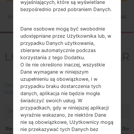
wyjaśniających, które są wyświetlane
bezpośrednio przed pobraniem Danych.
Strona startowa
→
Seria
→
LG Spirit LTE
→
LGH440AR
Dane osobowe mogą być swobodnie
udostępniane przez Użytkownika lub, w
Firmware
przypadku Danych użytkowania,
zbierane automatycznie podczas
LGH440AR(LGH440AR
korzystania z tego Dodatku.
) akaLG Spirit LTE
O ile nie określono inaczej, wszystkie
Dane wymagane w niniejszym
uzupełnieniu są obowiązkowe, i w
Оpis regionów oprogramowania układowego dla
przypadku braku dostarczenia tych
telefonów LG
danych, aplikacja nie będzie mogła
świadczyć swoich usług. W
przypadkach, gdy w niniejszej aplikacji
wyraźnie wskazano, że niektóre Dane
nie są obowiązkowe, Użytkownicy mogą
Region
Nazwa pliku
OS
Roz
nie przekazywać tych Danych bez