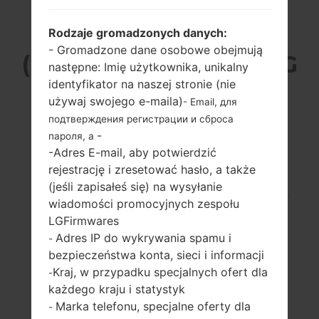
LG H440AR
Rodzaje gromadzonych danych:
- Gromadzone dane osobowe obejmują
(LGH440AR) Z SERII LG
następne: Imię użytkownika, unikalny
identyfikator na naszej stronie (nie
SPIRIT LTE
używaj swojego e-maila)
- Email, для
подтверждения регистрации и сброса
-
пароля, а
-Adres E-mail, aby potwierdzić
rejestrację i zresetować hasło, a także
(jeśli zapisałeś się) na wysyłanie
4.7 in (~69.1%
1.2 GHz Cortex-A53
wiadomości promocyjnych zespołu
stosunek ekranu
Qualcomm
LGFirmwares
do ciała)
MSM8916
Snapdragon 410
Adres IP do wykrywania spamu i
-
720x1280 pikseli
(~312 gęstość pikseli
1GB
bezpieczeństwa konta, sieci i informacji
na cal)
Kraj, w przypadku specjalnych ofert dla
-
każdego kraju i statystyk
Marka telefonu, specjalne oferty dla
-