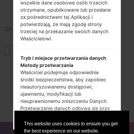
Showing 1 to 6 of 6 entries
wszelkie dane osobowe osób trzecich
otrzymane, opublikowane lub przesłane
Previous
1
Next
za pośrednictwem tej Aplikacji i
potwierdzają, że mają zgodę strony
0
Komentarze
trzeciej na przekazanie swoich danych
Właścicielowi.
Zaloguj się
aby opublikować komentarz.
Tryb i miejsce przetwarzania danych
Inni modele z tej serii
Metody przetwarzania
Właściciel podejmuje odpowiednie
LG Spirit LTEH440
środki bezpieczeństwa, aby zapobiec
LG Spirit LTEH440F
nieautoryzowanemu dostępowi,
LG Spirit LTEH440N
ujawnieniu, modyfikacji lub
LG Spirit LTEH440V
nieuprawnionemu zniszczeniu Danych.
LG Spirit LTEH440Y
Przetwarzanie danych odbywa się przy
LG Spirit LTEH442F
użyciu komputerów i / lub narzędzi IT
RECENZJE
WYJŚĆ STĄD
zgodnie z procedurami organizacyjnymi
This website uses cookies to ensure you get
DLA BLOGERÓW
AKTUALNOŚCI
PORÓWNAJ
i trybami ściśle powiązanymi z
the best experience on our website.