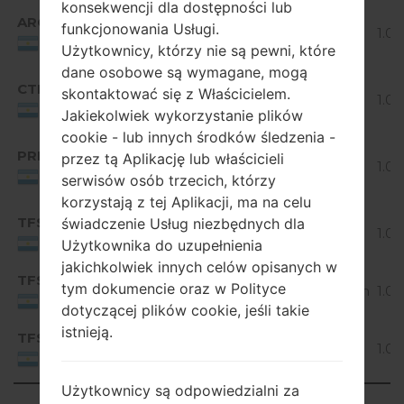
konsekwencji dla dostępności lub
Region
Nazwa pliku
OS
Roz
Android
ARG
H440AR10d_00_1208.kdz
funkcjonowania Usługi.
5.0.x
1.09
Argentina
Użytkownicy, którzy nie są pewni, które
Lollipop
dane osobowe są wymagane, mogą
Android
CTI
H440AR10a_03_1208.kdz
skontaktować się z Właścicielem.
5.0.x
1.08
Argentina
Jakiekolwiek wykorzystanie plików
Lollipop
cookie - lub innych środków śledzenia -
Android
PRN
H440AR10a_05_1214.kdz
przez tą Aplikację lub właścicieli
5.0.x
1.08
Argentina
serwisów osób trzecich, którzy
Lollipop
korzystają z tej Aplikacji, ma na celu
Android
TFS
świadczenie Usług niezbędnych dla
H440AR10a_03.kdz
5.0.x
1.06
Argentina
Użytkownika do uzupełnienia
Lollipop
jakichkolwiek innych celów opisanych w
TFS
H440AR10b_00_1122.kdz
tym dokumencie oraz w Polityce
Unknown
1.07
Argentina
dotyczącej plików cookie, jeśli takie
Android
istnieją.
TFS
H440AR10c_00_0322.kdz
5.0.x
1.07
Argentina
Lollipop
Użytkownicy są odpowiedzialni za