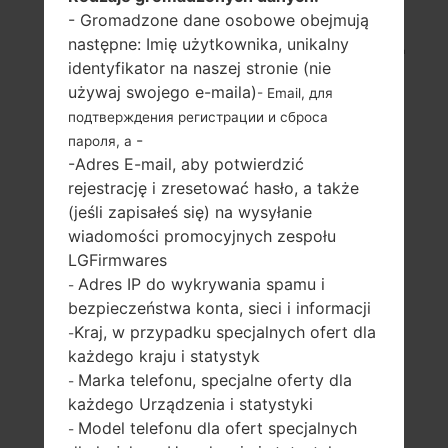
- Gromadzone dane osobowe obejmują
LG F300S (LGF300S) Z
następne: Imię użytkownika, unikalny
identyfikator na naszej stronie (nie
SERII LG VU 3
używaj swojego e-maila)
- Email, для
подтверждения регистрации и сброса
-
пароля, а
-Adres E-mail, aby potwierdzić
rejestrację i zresetować hasło, a także
(jeśli zapisałeś się) na wysyłanie
5.2 in
2.26 GHz Krait
wiadomości promocyjnych zespołu
400, Qualcomm
960 x 1280 pikseli
LGFirmwares
MSM8974
(~308 gęstość
Adres IP do wykrywania spamu i
Snapdragon 800
-
pikseli na cal)
bezpieczeństwa konta, sieci i informacji
2GB
Kraj, w przypadku specjalnych ofert dla
-
każdego kraju i statystyk
Marka telefonu, specjalne oferty dla
-
każdego Urządzenia i statystyki
Model telefonu dla ofert specjalnych
-