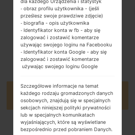
dla każdego Urządzenia i statystyk
161 gramów (5.68
wymienny Li-Ion
obraz profilu użytkownika - (jeśli
-
uncji)
2610 mAh
prześlesz swoje prawdziwe zdjęcie)
biografia - opis użytkownika
-
Identyfikator konta w fb - aby się
-
zalogować i zostawić komentarze
używając swojego loginu na Facebooku
Identyfikator konta Google - aby się
-
2013
zalogować i zostawić komentarze
Unknown
używając swojego loginu Google
Szczegółowe informacje na temat
Buy accessories on Amazon
każdego rodzaju gromadzonych danych
osobowych, znajdują się w specjalnych
sekcjach niniejszej polityki prywatności
lub w specjalnych komunikatach
wyjaśniających, które są wyświetlane
Strona startowa
→
Seria
→
LG Vu 3
→
LGF300S
bezpośrednio przed pobraniem Danych.