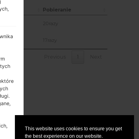
j
ych,
ta
Pobieranie
ta
Pobieranie
6-12-21
20razy
wnika
7-02-03
17razy
Previous
1
Next
zym
 tych
ektóre
tych
ugi.
gane,
Optimus ChicLU3100
ich,
This website uses cookies to ensure you get
the best experience on our website.