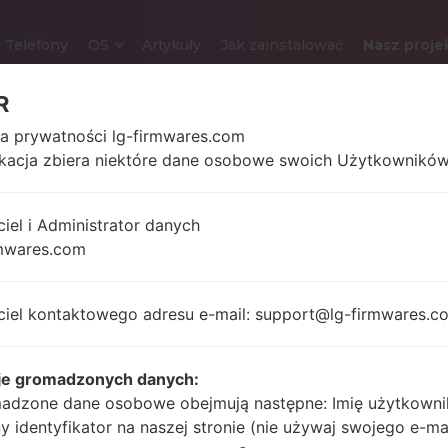
Telefony
OS
Artykuły
Jak zainstalować
Nasz proje
R
ka prywatności lg-firmwares.com
LG E720B (LGE720B) Z S
ikacja zbiera niektóre dane osobowe swoich Użytkowników
ciel i Administrator danych
3.2 in (~46.8%
132 gram
stosunek ekranu do
mwares.com
uncji)
ciała)
320 x 480 pikseli (~180
gęstość pikseli na cal)
ciel kontaktowego adresu e-mail: support@lg-firmwares.c
je gromadzonych danych:
600 MHz
Unknown
adzone dane osobowe obejmują następne: Imię użytkowni
-
ny identyfikator na naszej stronie (nie używaj swojego e-ma