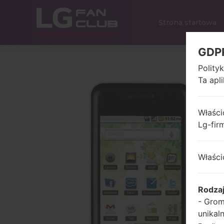
Strona startowa
GDP
Polity
Ta apl
Właści
Lg-fir
Właści
Rodza
- Grom
unikal