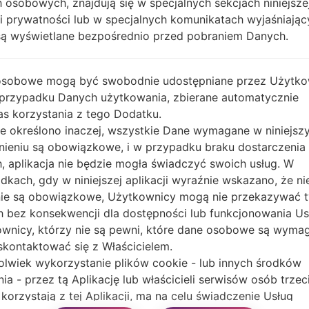
 osobowych, znajdują się w specjalnych sekcjach niniejsze
ki prywatności lub w specjalnych komunikatach wyjaśniając
OS
Rozmiar
Da
są wyświetlane bezpośrednio przed pobraniem Danych.
OS
Rozmiar
Da
Unknown
127.71 MiB
201
osobowe mogą być swobodnie udostępniane przez Użytko
Unknown
127.71 MiB
201
 przypadku Danych użytkowania, zbierane automatycznie
s korzystania z tego Dodatku.
nie określono inaczej, wszystkie Dane wymagane w niniejs
nieniu są obowiązkowe, i w przypadku braku dostarczenia
, aplikacja nie będzie mogła świadczyć swoich usług. W
dkach, gdy w niniejszej aplikacji wyraźnie wskazano, że ni
ie są obowiązkowe, Użytkownicy mogą nie przekazywać 
 bez konsekwencji dla dostępności lub funkcjonowania Usł
wnicy, którzy nie są pewni, które dane osobowe są wyma
Inni modele z tej serii
kontaktować się z Właścicielem.
olwiek wykorzystanie plików cookie - lub innych środków
720
LG 
nia - przez tą Aplikację lub właścicieli serwisów osób trzec
 korzystają z tej Aplikacji, ma na celu świadczenie Usług