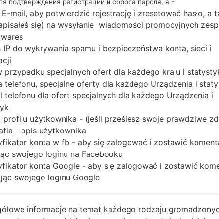
-
для подтверждения регистрации и сброса пароля, а
 E-mail, aby potwierdzić rejestrację i zresetować hasło, a 
 zapisałeś się) na wysyłanie wiadomości promocyjnych zesp
mwares
Buy accessories on
 IP do wykrywania spamu i bezpieczeństwa konta, sieci i
acji
 w przypadku specjalnych ofert dla każdego kraju i statysty
Strona startowa
→
Seria
→
LG Optimus Chic
→
LGE720B
 telefonu, specjalne oferty dla każdego Urządzenia i staty
 telefonu dla ofert specjalnych dla każdego Urządzenia i
tyk
 profilu użytkownika - (jeśli prześlesz swoje prawdziwe zd
afia - opis użytkownika
yfikator konta w fb - aby się zalogować i zostawić koment
E720B(LGE720B) akaLG 
ąc swojego loginu na Facebooku
yfikator konta Google - aby się zalogować i zostawić kom
ąc swojego loginu Google
o dla telefonów LG
ółowe informacje na temat każdego rodzaju gromadzony