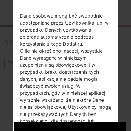
Strona startowa
→
Seria
→
LG G2
→
LGD801WH
Dane osobowe mogą być swobodnie
udostępniane przez Użytkownika lub, w
przypadku Danych użytkowania,
zbierane automatycznie podczas
0
Komentarze
korzystania z tego Dodatku.
O ile nie określono inaczej, wszystkie
Dane wymagane w niniejszym
Zaloguj się
aby opublikować komentarz.
uzupełnieniu są obowiązkowe, i w
przypadku braku dostarczenia tych
Inni modele z tej serii
danych, aplikacja nie będzie mogła
świadczyć swoich usług. W
LG G2D800P
przypadkach, gdy w niniejszej aplikacji
LG G2D801BK
wyraźnie wskazano, że niektóre Dane
LG G2D802
nie są obowiązkowe, Użytkownicy mogą
LG G2D806
nie przekazywać tych Danych bez
LG G2L01F
konsekwencji dla dostępności lub
LG G2LS980Z
funkcjonowania Usługi.