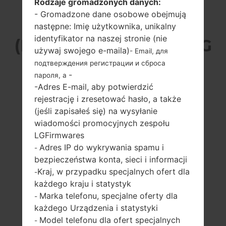
Rodzaje gromadzonych danych:
- Gromadzone dane osobowe obejmują
LG D801WH
następne: Imię użytkownika, unikalny
identyfikator na naszej stronie (nie
(LGD801WH) Z SERII LG
używaj swojego e-maila)
- Email, для
подтверждения регистрации и сброса
G2
-
пароля, а
-Adres E-mail, aby potwierdzić
rejestrację i zresetować hasło, a także
(jeśli zapisałeś się) na wysyłanie
wiadomości promocyjnych zespołu
LGFirmwares
5.2 in (~75.9%
2.26 GHz Krait 400
Adres IP do wykrywania spamu i
stosunek ekranu
Qualcomm
-
do ciała)
MSM8974
bezpieczeństwa konta, sieci i informacji
Snapdragon 800
1080 x 1920 pikseli
Kraj, w przypadku specjalnych ofert dla
-
(~424 gęstość
2GB
każdego kraju i statystyk
pikseli na cal)
Marka telefonu, specjalne oferty dla
-
każdego Urządzenia i statystyki
Model telefonu dla ofert specjalnych
-