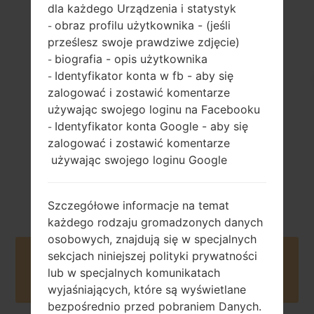
dla każdego Urządzenia i statystyk
obraz profilu użytkownika - (jeśli
-
prześlesz swoje prawdziwe zdjęcie)
143 gramów (5.04
biografia - opis użytkownika
-
niewymienny Li-
uncji)
Po 3000 mAh
Identyfikator konta w fb - aby się
-
zalogować i zostawić komentarze
używając swojego loginu na Facebooku
Identyfikator konta Google - aby się
-
zalogować i zostawić komentarze
używając swojego loginu Google
Wrzesień, 2013
Unknown
Szczegółowe informacje na temat
każdego rodzaju gromadzonych danych
osobowych, znajdują się w specjalnych
sekcjach niniejszej polityki prywatności
Buy accessories on Amazon
lub w specjalnych komunikatach
wyjaśniających, które są wyświetlane
bezpośrednio przed pobraniem Danych.