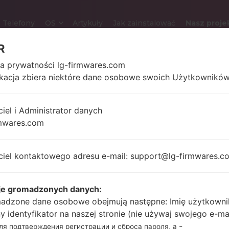
Telefony
OS
Artykuły
Jak zainstalować
Nasz proje
R
ka prywatności lg-firmwares.com
ikacja zbiera niektóre dane osobowe swoich Użytkowników
LG D725P (LGD725P) Z
ciel i Administrator danych
5.0 in (~71.9%
134 gram
mwares.com
stosunek ekranu do
uncji)
ciała)
720 x 1280 pikseli (~294
ciel kontaktowego adresu e-mail: support@lg-firmwares.c
gęstość pikseli na cal)
je gromadzonych danych:
1.2 GHz Cortex-A7
adzone dane osobowe obejmują następne: Imię użytkowni
Unknown
Qualcomm
ny identyfikator na naszej stronie (nie używaj swojego e-ma
MSM8926
-
для подтверждения регистрации и сброса пароля, а