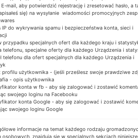
Snapdragon 400
 E-mail, aby potwierdzić rejestrację i zresetować hasło, a 
1GB
 zapisałeś się) na wysyłanie wiadomości promocyjnych zesp
mwares
 IP do wykrywania spamu i bezpieczeństwa konta, sieci i
acji
Buy accessories on
 w przypadku specjalnych ofert dla każdego kraju i statysty
 telefonu, specjalne oferty dla każdego Urządzenia i staty
 telefonu dla ofert specjalnych dla każdego Urządzenia i
tyk
Strona startowa
→
Seria
→
LG G3 Vigor
→
LGD725P
 profilu użytkownika - (jeśli prześlesz swoje prawdziwe zd
afia - opis użytkownika
yfikator konta w fb - aby się zalogować i zostawić koment
ąc swojego loginu na Facebooku
yfikator konta Google - aby się zalogować i zostawić kom
ąc swojego loginu Google
ółowe informacje na temat każdego rodzaju gromadzony
 osobowych, znajdują się w specjalnych sekcjach niniejsze