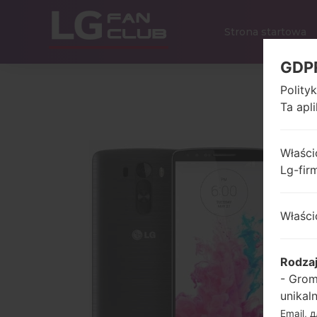
Strona startowa
GDP
Polity
Ta apl
Właści
Lg-fir
Właści
Rodza
- Grom
unikal
Email, 