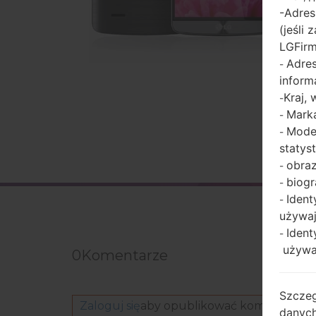
-Adres
(jeśli
LGFir
Adres
-
inform
Kraj,
-
Marka
-
Model
-
statys
obraz
-
biogr
-
Ident
-
używaj
Ident
-
używaj
0
Komentarze
Szczeg
Zaloguj się
aby opublikować komentarz.
danych