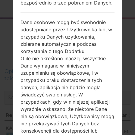
bezpośrednio przed pobraniem Danych.
Strona startowa
→
Seria
→
LG F60
→
LGD392K
Dane osobowe mogą być swobodnie
Firmware
udostępniane przez Użytkownika lub, w
przypadku Danych użytkowania,
LGD392K(LGD392K)
zbierane automatycznie podczas
akaLG F60
korzystania z tego Dodatku.
O ile nie określono inaczej, wszystkie
Dane wymagane w niniejszym
Оpis regionów oprogramowania układowego dla
uzupełnieniu są obowiązkowe, i w
telefonów LG
przypadku braku dostarczenia tych
danych, aplikacja nie będzie mogła
świadczyć swoich usług. W
przypadkach, gdy w niniejszej aplikacji
wyraźnie wskazano, że niektóre Dane
Region
Nazwa pliku
OS
Rozmiar
nie są obowiązkowe, Użytkownicy mogą
nie przekazywać tych Danych bez
Region
Nazwa pliku
OS
Rozmiar
Android
KAZ
D392k10D_00.kdz
konsekwencji dla dostępności lub
4.4.x
790.21 MiB