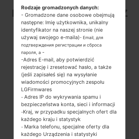
Rodzaje gromadzonych danych:
LG D392K (LGD392K) Z
- Gromadzone dane osobowe obejmują
następne: Imię użytkownika, unikalny
SERII LG F60
identyfikator na naszej stronie (nie
używaj swojego e-maila)
- Email, для
подтверждения регистрации и сброса
-
пароля, а
-Adres E-mail, aby potwierdzić
rejestrację i zresetować hasło, a także
4.5 in (~66.6%
1.2 GHz Cortex-A53
(jeśli zapisałeś się) na wysyłanie
stosunek ekranu
Qualcomm
wiadomości promocyjnych zespołu
do ciała)
MSM8916
Snapdragon 410
LGFirmwares
480 x 800 pikseli
(~207 gęstość
1GB
Adres IP do wykrywania spamu i
-
pikseli na cal)
bezpieczeństwa konta, sieci i informacji
Kraj, w przypadku specjalnych ofert dla
-
każdego kraju i statystyk
Marka telefonu, specjalne oferty dla
-
każdego Urządzenia i statystyki