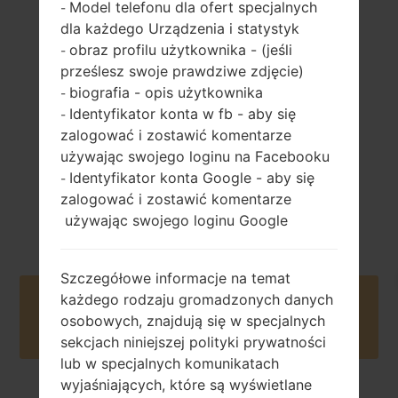
Model telefonu dla ofert specjalnych
-
144 gramów (5.04
dla każdego Urządzenia i statystyk
wymienny Li-Ion
uncji)
obraz profilu użytkownika - (jeśli
-
2100 mAh
prześlesz swoje prawdziwe zdjęcie)
biografia - opis użytkownika
-
Identyfikator konta w fb - aby się
-
zalogować i zostawić komentarze
używając swojego loginu na Facebooku
Identyfikator konta Google - aby się
-
Październik, 2014
Android 4.4.x
zalogować i zostawić komentarze
KitKat
używając swojego loginu Google
Szczegółowe informacje na temat
każdego rodzaju gromadzonych danych
Buy accessories on Amazon
osobowych, znajdują się w specjalnych
sekcjach niniejszej polityki prywatności
lub w specjalnych komunikatach
wyjaśniających, które są wyświetlane