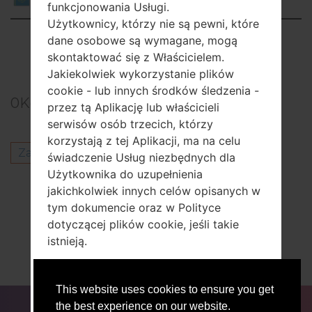
Kazakhstan
funkcjonowania Usługi.
KitKat
Użytkownicy, którzy nie są pewni, które
Showing 1 to 1 of 1 entries
dane osobowe są wymagane, mogą
skontaktować się z Właścicielem.
Previous
1
Next
Jakiekolwiek wykorzystanie plików
cookie - lub innych środków śledzenia -
0
Komentarze
przez tą Aplikację lub właścicieli
serwisów osób trzecich, którzy
korzystają z tej Aplikacji, ma na celu
Zaloguj się
aby opublikować komentarz.
świadczenie Usług niezbędnych dla
Użytkownika do uzupełnienia
Inni modele z tej serii
jakichkolwiek innych celów opisanych w
tym dokumencie oraz w Polityce
LG F60D390AR
dotyczącej plików cookie, jeśli takie
LG F60D390NS
istnieją.
LG F60D392D
LG F60D393
Użytkownicy są odpowiedzialni za
This website uses cookies to ensure you get
RECENZJE
WYJŚĆ STĄD
DLA BLOGERÓW
AKTUALNOŚCI
PORÓWNAJ
wszelkie dane osobowe osób trzecich
the best experience on our website.